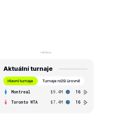
Aktuální turnaje
Hlavní turnaje
Turnaje nižší úrovně
Montreal
$9.4M
16
Toronto WTA
$7.4M
16