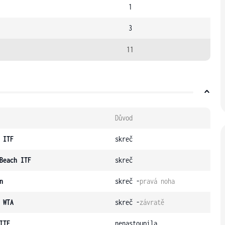
1
3
11
Důvod
 ITF
skreč
Beach ITF
skreč
n
skreč -
pravá noha
 WTA
skreč -
závratě
ITF
nenastoupila