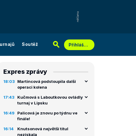
urnajů
Soutěž
Přihlášení
Expres zprávy
18:03
Martincová podstoupila další
operaci kolena
17:43
Kučmová s Laboutkovou ovládly
turnaj v Lipsku
16:49
Palicová je znovu po týdnu ve
finále!
16:14
Knutsonová největší titul
nezískala