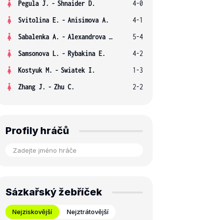
Pegula J.
-
Shnaider D.
4-0
Svitolina E.
-
Anisimova A.
4-1
Sabalenka A.
-
Alexandrova E.
5-4
Samsonova L.
-
Rybakina E.
4-2
Kostyuk M.
-
Swiatek I.
1-3
Zhang J.
-
Zhu C.
2-2
Profily hráčů
Sázkařský žebříček
Nejziskovější
Nejztrátovější