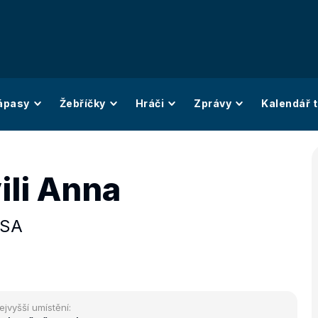
ápasy
Žebříčky
Hráči
Zprávy
Kalendář t
ili Anna
SA
ejvyšší umístění: