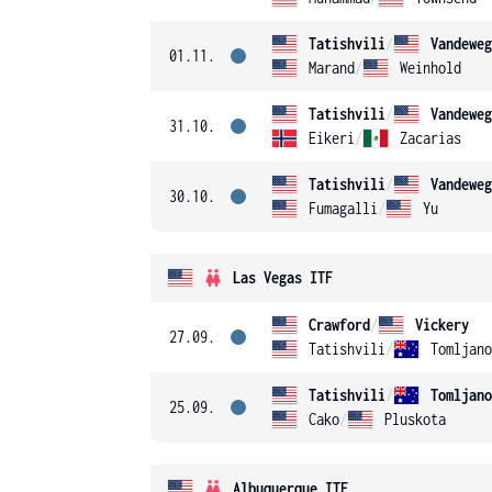
Tatishvili
/
Vandeweg
01.11.
Marand
/
Weinhold
Tatishvili
/
Vandeweg
31.10.
Eikeri
/
Zacarias
Tatishvili
/
Vandeweg
30.10.
Fumagalli
/
Yu
Las Vegas ITF
Crawford
/
Vickery
27.09.
Tatishvili
/
Tomljano
Tatishvili
/
Tomljano
25.09.
Cako
/
Pluskota
Albuquerque ITF