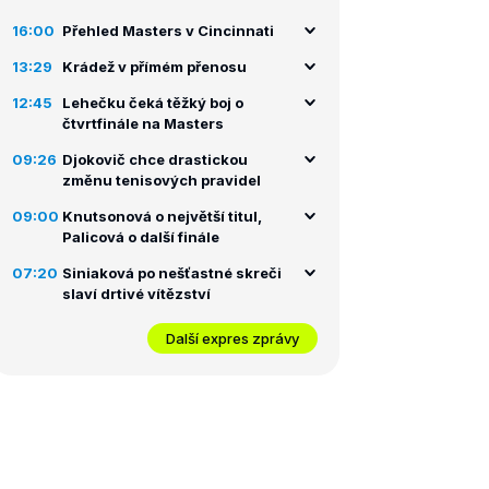
16:00
Přehled Masters v Cincinnati
13:29
Krádež v přímém přenosu
12:45
Lehečku čeká těžký boj o
čtvrtfinále na Masters
09:26
Djokovič chce drastickou
změnu tenisových pravidel
09:00
Knutsonová o největší titul,
Palicová o další finále
07:20
Siniaková po nešťastné skreči
slaví drtivé vítězství
Další expres zprávy