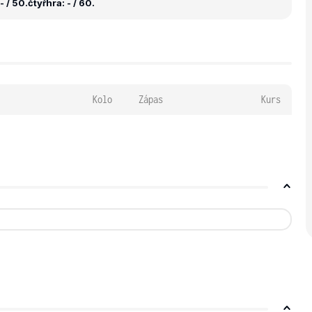
- / 50.
čtyřhra: - / 60.
Kolo
Zápas
Kurs