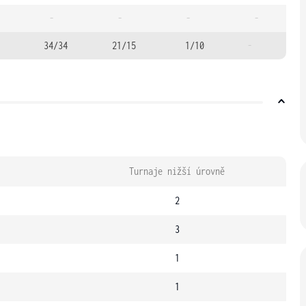
-
-
-
-
34/34
21/15
1/10
-
Turnaje nižší úrovně
2
3
1
1