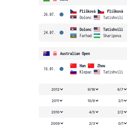
Plíšková
/
Plíšková
26.07.
Dolonc
/
Tatishvili
Dolonc
/
Tatishvili
24.07.
Farhad
/
Sharipova
Australian Open
Han
/
Zhou
16.01.
Klepac
/
Tatishvili
2012
9/18
6/7
2011
10/9
2/1
2010
4/5
2/2
2009
2/3
0/1