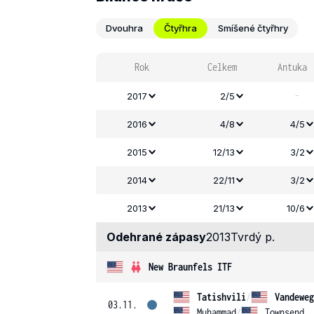
Dvouhra
Čtyřhra
Smíšené čtyřhry
Rok
Celkem
Antuka
-
2017
2/5
2016
4/8
4/5
2015
12/13
3/2
2014
22/11
3/2
2013
21/13
10/6
Odehrané zápasy
2013
Tvrdý p.
New Braunfels ITF
Tatishvili
/
Vandeweg
03.11.
Muhammad
/
Townsend