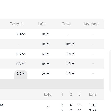
Tvrdý p.
Hala
Tráva
Nezadáno
-
-
2/4
0/1
-
-
0/1
0/2
-
8/7
1/3
0/1
-
11/7
8/1
0/1
-
9/5
2/1
0/1
Kolo
1
2
3
Kurs
he
3
6
13
1.45
F
6
3
11
2.37