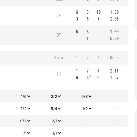
6
3
10
1.60
ČF
3
6
7
2.06
6
6
1.09
OF
1
1
5.20
Kolo
1
2
3
Kurs
1
7
7
2.11
1K
5
6
6
5
1.57
-
1/6
2/2
0/3
-
2/2
5/4
1/2
-
-
0/2
2/1
-
-
1/1
1/1