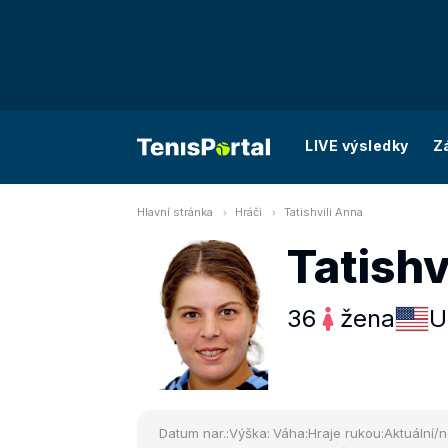
LIVE výsledky
Z
Hlavní stránka
Hráči
Tatishvili Anna
Tatishv
36
žena
U
Datum nar.:
Výška:
Váha:
Hraje rukou:
Aktuální/n