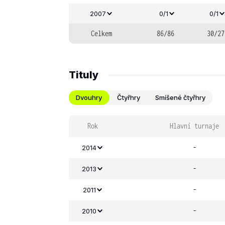
2007
0/1
0/1
Celkem
86/86
30/27
Tituly
Dvouhry
Čtyřhry
Smíšené čtyřhry
Rok
Hlavní turnaje
-
2014
-
2013
-
2011
-
2010