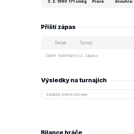
3. 2. 1990
171 cm
kg
Pravá
dvouhra: 
Příští zápas
Datum
Turnaj
Žádné nadcházející zápasy.
Výsledky na turnajích
Bilance hráče