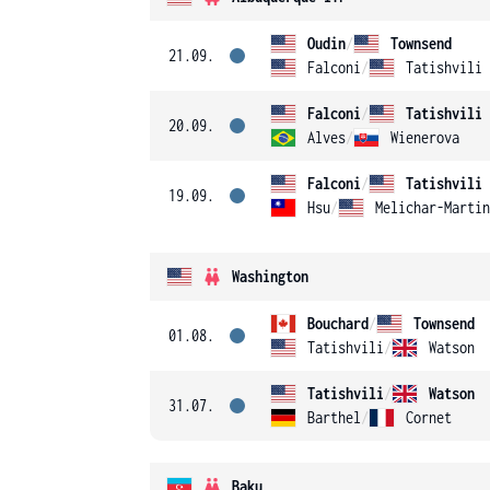
Oudin
/
Townsend
21.09.
Falconi
/
Tatishvili
Falconi
/
Tatishvili
20.09.
Alves
/
Wienerova
Falconi
/
Tatishvili
19.09.
Hsu
/
Melichar-Martin
Washington
Bouchard
/
Townsend
01.08.
Tatishvili
/
Watson
Tatishvili
/
Watson
31.07.
Barthel
/
Cornet
Baku