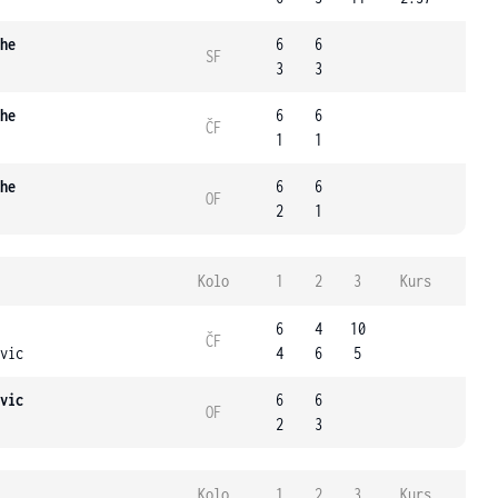
he
6
6
SF
3
3
he
6
6
ČF
1
1
he
6
6
OF
2
1
Kolo
1
2
3
Kurs
6
4
10
ČF
vic
4
6
5
vic
6
6
OF
2
3
Kolo
1
2
3
Kurs