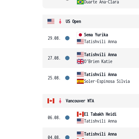
Duarte Ana-Clara
US Open
Sema Yurika
29.08.
Tatishvili Anna
Tatishvili Anna
27.08.
O’Brien Katie
Tatishvili Anna
25.08.
Soler-Espinosa Silvia
Vancouver WTA
El Tabakh Heidi
06.08.
Tatishvili Anna
Tatishvili Anna
04.08.