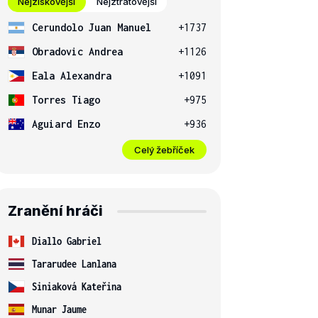
Nejziskovější
Nejztrátovější
Cerundolo Juan Manuel
+1737
Obradovic Andrea
+1126
Eala Alexandra
+1091
Torres Tiago
+975
Aguiard Enzo
+936
Celý žebříček
Zranění hráči
Diallo Gabriel
Tararudee Lanlana
Siniaková Kateřina
Munar Jaume