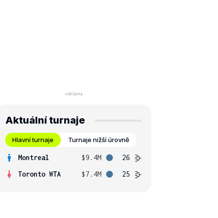
Aktuální turnaje
Hlavní turnaje
Turnaje nižší úrovně
Montreal
$9.4M
26
Toronto WTA
$7.4M
25