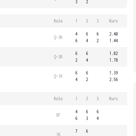
3
2
Kolo
1
2
3
Kurs
4
6
6
2.40
Q-3K
6
4
2
1.44
6
6
1.82
Q-2K
2
4
1.78
6
6
1.39
Q-1K
4
2
2.56
Kolo
1
2
3
Kurs
4
6
6
OF
6
3
4
7
6
1K