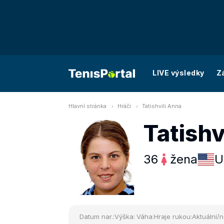
LIVE výsledky
Z
Hlavní stránka
Hráči
Tatishvili Anna
Tatishv
36
žena
U
Datum nar.:
Výška:
Váha:
Hraje rukou:
Aktuální/n