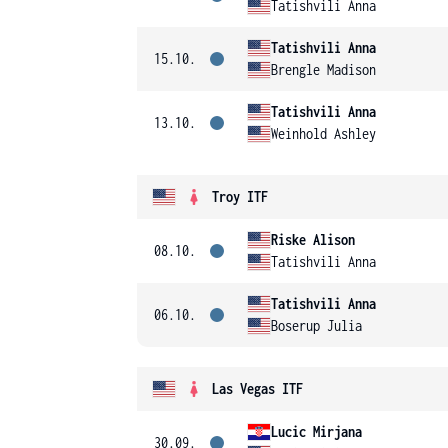
Tatishvili Anna
Tatishvili Anna
15.10.
Brengle Madison
Tatishvili Anna
13.10.
Weinhold Ashley
Troy ITF
Riske Alison
08.10.
Tatishvili Anna
Tatishvili Anna
06.10.
Boserup Julia
Las Vegas ITF
Lucic Mirjana
30.09.