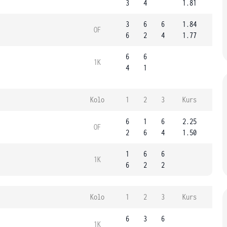
3
4
1.81
3
6
6
1.84
OF
6
2
4
1.77
6
6
1K
4
1
Kolo
1
2
3
Kurs
6
1
6
2.25
OF
2
6
4
1.50
1
6
6
1K
6
2
2
Kolo
1
2
3
Kurs
6
3
6
1K