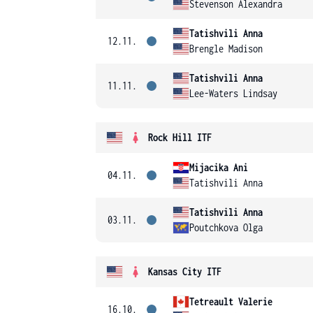
Stevenson Alexandra
Tatishvili Anna
12.11.
Brengle Madison
Tatishvili Anna
11.11.
Lee-Waters Lindsay
Rock Hill ITF
Mijacika Ani
04.11.
Tatishvili Anna
Tatishvili Anna
03.11.
Poutchkova Olga
Kansas City ITF
Tetreault Valerie
16.10.