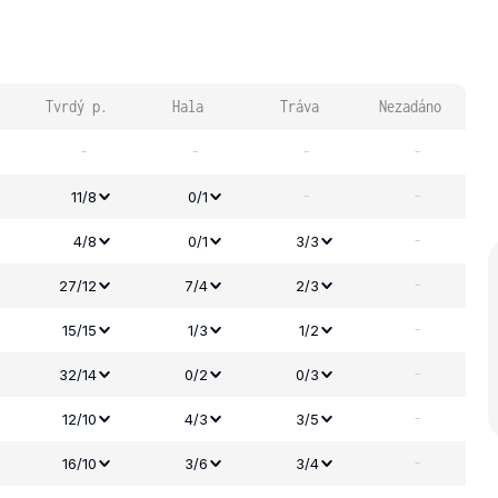
Tvrdý p.
Hala
Tráva
Nezadáno
-
-
-
-
-
-
11/8
0/1
-
4/8
0/1
3/3
-
27/12
7/4
2/3
-
15/15
1/3
1/2
-
32/14
0/2
0/3
-
12/10
4/3
3/5
-
16/10
3/6
3/4