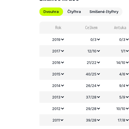
Dvouhra
Čtyřhra
Smíšené čtyřhry
Rok
Celkem
Antuka
2019
0/3
0/3
2017
12/10
1/1
2016
21/22
14/10
2015
40/25
4/6
2014
26/24
9/4
2013
37/28
5/9
2012
29/28
10/10
2011
39/28
17/8