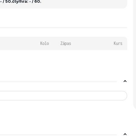
- / 50.
čtyřhra: - / 60.
Kolo
Zápas
Kurs