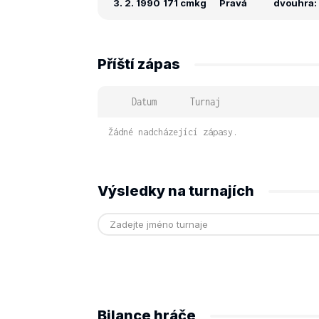
3. 2. 1990
171 cm
kg
Pravá
dvouhra: 
Příští zápas
Datum
Turnaj
Žádné nadcházející zápasy.
Výsledky na turnajích
Bilance hráče