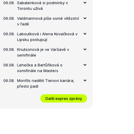
06.08.
Sabalenková si podmínky v
Torontu užívá
06.08.
Valdmannová píše osmé vítězství
v řadě
06.08.
Laboutková i Alena Kovačková v
Lipsku postupují
06.08.
Knutsonová je ve Varšavě v
semifinále
06.08.
Lehečka a Bartůňková o
osmifinále na Masters
06.08.
Monfils nadělil Tienovi kanára,
přesto padl
Další expres zprávy