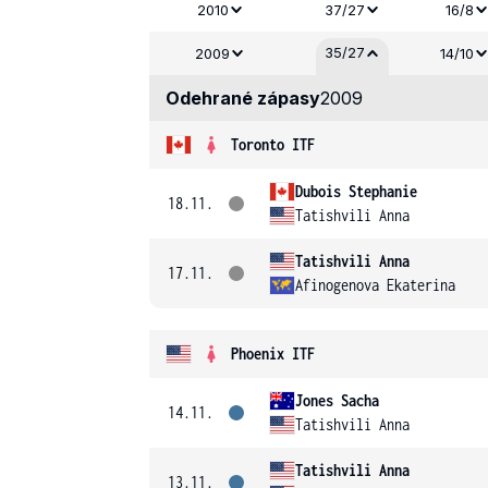
2010
37/27
16/8
35/27
2009
14/10
Odehrané zápasy
2009
Toronto ITF
Dubois Stephanie
18.11.
Tatishvili Anna
Tatishvili Anna
17.11.
Afinogenova Ekaterina
Phoenix ITF
Jones Sacha
14.11.
Tatishvili Anna
Tatishvili Anna
13.11.