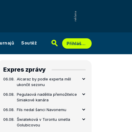
urnajů
Soutěž
Přihlášení
Expres zprávy
06.08.
Alcaraz by podle experta měl
ukončit sezonu
06.08.
Pegulaová nadělila přemožitelce
Siniakové kanára
06.08.
Fils nedal šanci Navonemu
06.08.
Šwiateková v Torontu smetla
Golubicovou