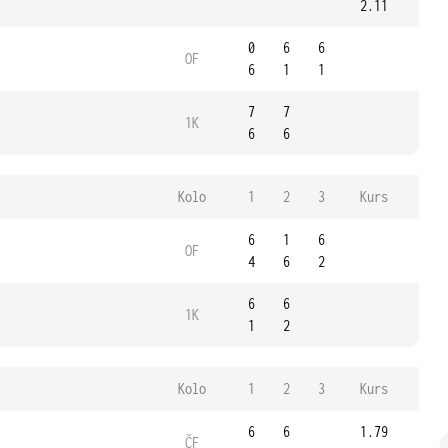
2.11
0
6
6
OF
6
1
1
7
7
1K
6
6
Kolo
1
2
3
Kurs
6
1
6
OF
4
6
2
6
6
1K
1
2
Kolo
1
2
3
Kurs
6
6
1.79
ČF