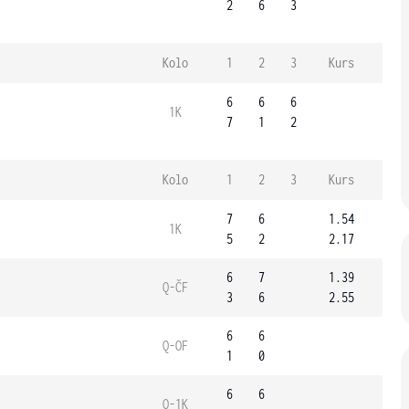
2
6
3
Kolo
1
2
3
Kurs
6
6
6
1K
7
1
2
Kolo
1
2
3
Kurs
7
6
1.54
1K
5
2
2.17
6
7
1.39
Q-ČF
3
6
2.55
6
6
Q-OF
1
0
6
6
Q-1K