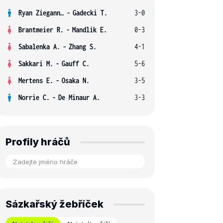
Ryan Ziegann S.
-
Gadecki T.
3-0
Brantmeier R.
-
Mandlik E.
0-3
Sabalenka A.
-
Zhang S.
4-1
Sakkari M.
-
Gauff C.
5-6
Mertens E.
-
Osaka N.
3-5
Norrie C.
-
De Minaur A.
3-3
Profily hráčů
Sázkařský žebříček