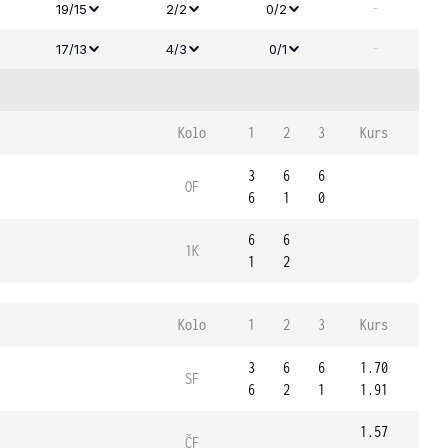
-
19/15
2/2
0/2
-
17/13
4/3
0/1
Kolo
1
2
3
Kurs
3
6
6
OF
6
1
0
6
6
1K
1
2
Kolo
1
2
3
Kurs
3
6
6
1.70
SF
6
2
1
1.91
1.57
ČF