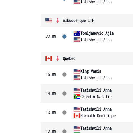
Tatishvili Anna
Albuquerque ITF
Tomljanovic Ajla
22.09.
Tatishvili Anna
Quebec
King Vania
15.09.
Tatishvili Anna
Tatishvili Anna
14.09.
Grandin Natalie
Tatishvili Anna
13.09.
Harmath Dominique
Tatishvili Anna
12.09.