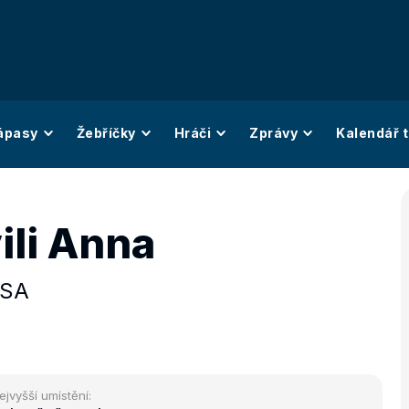
ápasy
Žebříčky
Hráči
Zprávy
Kalendář t
ili Anna
SA
ejvyšší umístění: