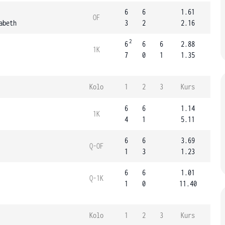
6
6
1.61
OF
abeth
3
2
2.16
2
6
6
6
2.88
1K
7
0
1
1.35
Kolo
1
2
3
Kurs
6
6
1.14
1K
4
1
5.11
6
6
3.69
Q-OF
1
3
1.23
6
6
1.01
Q-1K
1
0
11.40
Kolo
1
2
3
Kurs