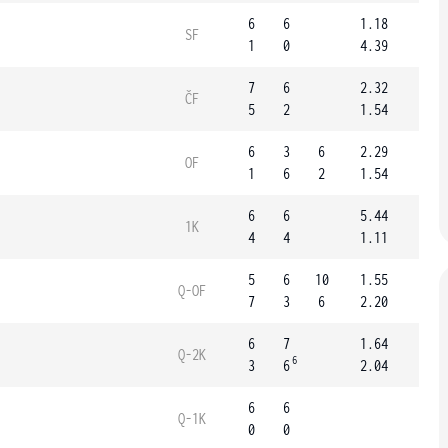
6
6
1.18
SF
1
0
4.39
7
6
2.32
ČF
5
2
1.54
6
3
6
2.29
OF
1
6
2
1.54
6
6
5.44
1K
4
4
1.11
5
6
10
1.55
Q-OF
7
3
6
2.20
6
7
1.64
Q-2K
6
3
6
2.04
6
6
Q-1K
0
0