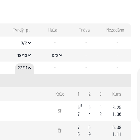
Tvrdý p.
Hala
Tráva
Nezadáno
-
-
-
3/2
-
-
18/13
0/2
-
-
-
22/11
Kolo
1
2
3
Kurs
5
6
6
6
3.25
SF
7
4
2
1.30
7
6
5.38
ČF
5
0
1.11