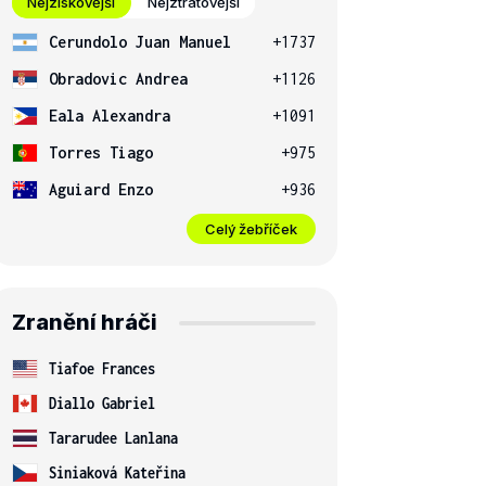
Nejziskovější
Nejztrátovější
Cerundolo Juan Manuel
+1737
Obradovic Andrea
+1126
Eala Alexandra
+1091
Torres Tiago
+975
Aguiard Enzo
+936
Celý žebříček
Zranění hráči
Tiafoe Frances
Diallo Gabriel
Tararudee Lanlana
Siniaková Kateřina