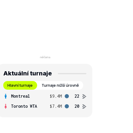
Aktuální turnaje
Hlavní turnaje
Turnaje nižší úrovně
Montreal
$9.4M
22
Toronto WTA
$7.4M
20