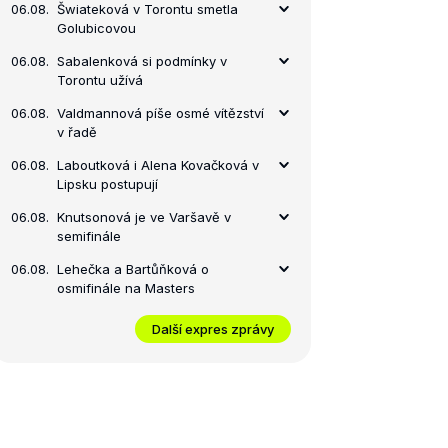
06.08.
Šwiateková v Torontu smetla
Golubicovou
06.08.
Sabalenková si podmínky v
Torontu užívá
06.08.
Valdmannová píše osmé vítězství
v řadě
06.08.
Laboutková i Alena Kovačková v
Lipsku postupují
06.08.
Knutsonová je ve Varšavě v
semifinále
06.08.
Lehečka a Bartůňková o
osmifinále na Masters
Další expres zprávy