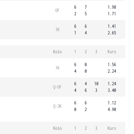
6
7
1.98
OF
2
5
1.71
6
6
1.41
1K
1
4
2.65
Kolo
1
2
3
Kurs
6
0
1.56
1K
4
0
2.24
6
4
10
1.24
Q-OF
4
6
3
3.40
6
6
1.12
Q-2K
0
2
4.90
Kolo
1
2
3
Kurs