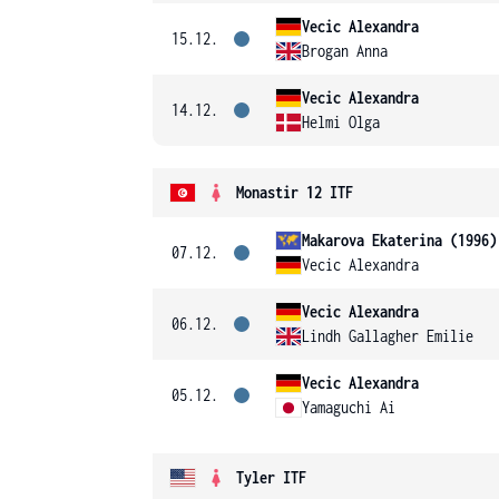
Vecic Alexandra
15.12.
Brogan Anna
Vecic Alexandra
14.12.
Helmi Olga
Monastir 12 ITF
Makarova Ekaterina (1996)
07.12.
Vecic Alexandra
Vecic Alexandra
06.12.
Lindh Gallagher Emilie
Vecic Alexandra
05.12.
Yamaguchi Ai
Tyler ITF