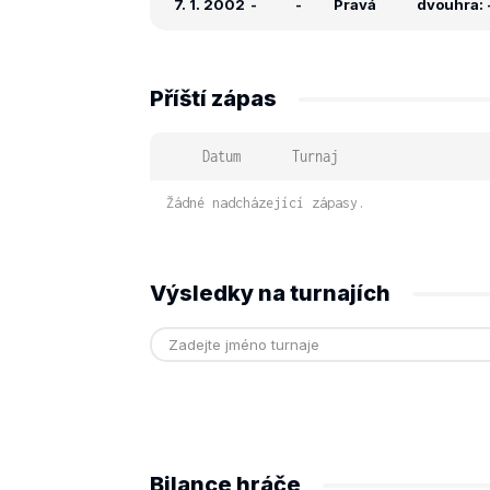
7. 1. 2002
-
-
Pravá
dvouhra: -
Příští zápas
Datum
Turnaj
Žádné nadcházející zápasy.
Výsledky na turnajích
Bilance hráče