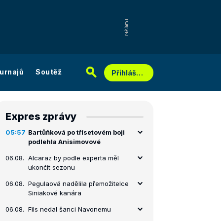
urnajů
Soutěž
Přihlášení
Expres zprávy
05:57
Bartůňková po třísetovém boji
podlehla Anisimovové
06.08.
Alcaraz by podle experta měl
ukončit sezonu
06.08.
Pegulaová nadělila přemožitelce
Siniakové kanára
06.08.
Fils nedal šanci Navonemu