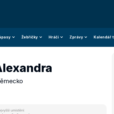
ápasy
Žebříčky
Hráči
Zprávy
Kalendář t
Alexandra
ěmecko
jvyšší umístění: