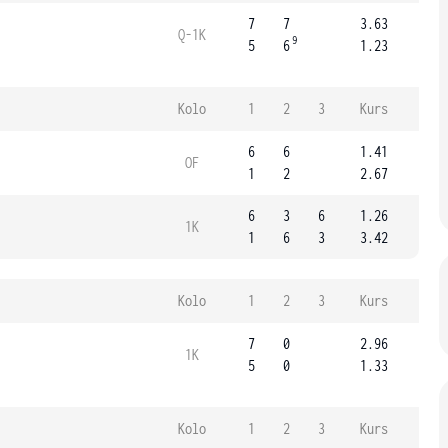
7
7
3.63
Q-1K
9
5
6
1.23
Kolo
1
2
3
Kurs
6
6
1.41
OF
1
2
2.67
6
3
6
1.26
1K
1
6
3
3.42
Kolo
1
2
3
Kurs
7
0
2.96
1K
5
0
1.33
Kolo
1
2
3
Kurs