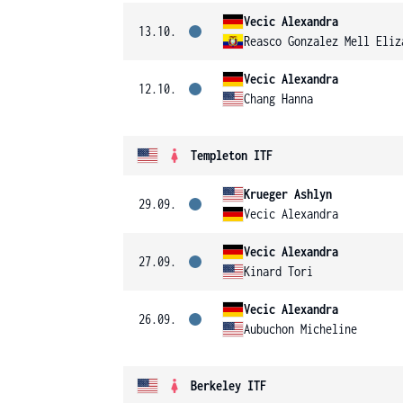
Vecic Alexandra
13.10.
Reasco Gonzalez Mell Eliz
Vecic Alexandra
12.10.
Chang Hanna
Templeton ITF
Krueger Ashlyn
29.09.
Vecic Alexandra
Vecic Alexandra
27.09.
Kinard Tori
Vecic Alexandra
26.09.
Aubuchon Micheline
Berkeley ITF