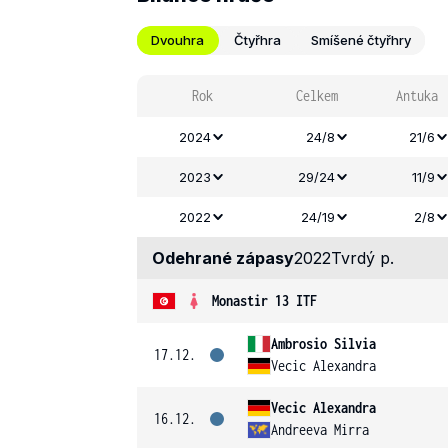
Dvouhra
Čtyřhra
Smíšené čtyřhry
Rok
Celkem
Antuka
2024
24/8
21/6
2023
29/24
11/9
2022
24/19
2/8
Odehrané zápasy
2022
Tvrdý p.
Monastir 13 ITF
Ambrosio Silvia
17.12.
Vecic Alexandra
Vecic Alexandra
16.12.
Andreeva Mirra