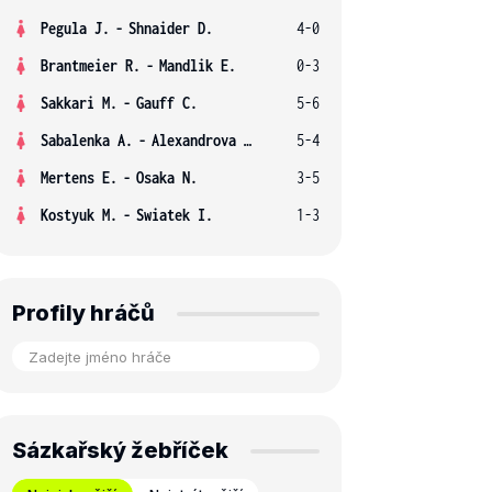
Pegula J.
-
Shnaider D.
4-0
Brantmeier R.
-
Mandlik E.
0-3
Sakkari M.
-
Gauff C.
5-6
Sabalenka A.
-
Alexandrova E.
5-4
Mertens E.
-
Osaka N.
3-5
Kostyuk M.
-
Swiatek I.
1-3
Profily hráčů
Sázkařský žebříček