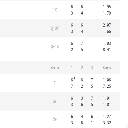
6
6
1.95
1K
3
4
1.79
6
6
2.07
Q-OF
3
4
1.66
6
7
1.03
Q-1K
2
5
8.41
Kolo
1
2
3
Kurs
4
6
6
7
1.06
F
7
2
5
7.25
6
3
7
1.91
SF
3
6
5
1.81
6
4
6
1.27
ČF
3
6
1
3.32