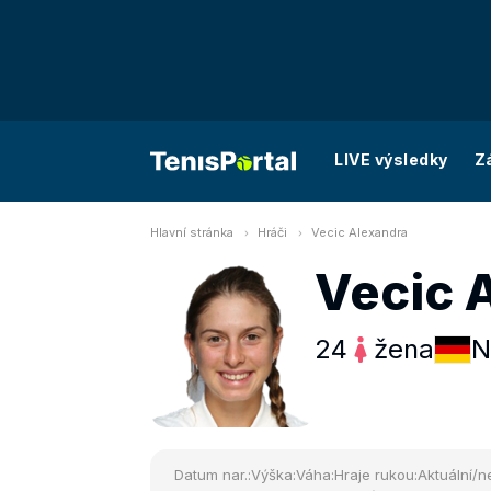
LIVE výsledky
Z
Hlavní stránka
Hráči
Vecic Alexandra
Vecic 
24
žena
N
Datum nar.:
Výška:
Váha:
Hraje rukou:
Aktuální/ne