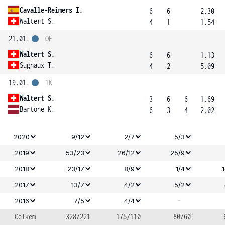
Cavalle-Reimers I.
6
6
2.30
Waltert S.
4
1
1.54
21.01.
OF
Waltert S.
6
6
1.13
Sugnaux T.
4
2
5.09
19.01.
1K
Waltert S.
3
6
6
1.69
Bartone K.
6
3
4
2.02
2020
9/12
2/7
5/3
2019
53/23
26/12
25/9
2018
23/17
8/9
1/4
2017
13/7
4/2
5/2
-
2016
7/5
4/4
Celkem
328/221
175/110
80/60