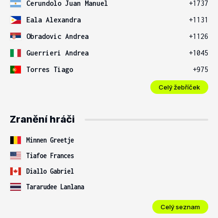
Cerundolo Juan Manuel
+1737
Eala Alexandra
+1131
Obradovic Andrea
+1126
Guerrieri Andrea
+1045
Torres Tiago
+975
Celý žebříček
Zranění hráči
Minnen Greetje
Tiafoe Frances
Diallo Gabriel
Tararudee Lanlana
Celý seznam