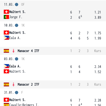
11.03.
OF
Waltert S.
6
7
1.21
6
Jorge F.
2
6
3.89
10.03.
1K
Waltert S.
6
2
7
1.75
Eala A.
4
6
5
1.99
Manacor 4 ITF
1
2
3
Kurs
03.03.
1K
Eala A.
6
6
2.34
Waltert S.
1
4
1.52
Manacor 2 ITF
1
2
3
Kurs
31.01.
F
Waltert S.
6
7
2.28
4
Cavalle-Reimers I.
2
6
1.56