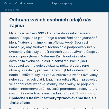
Markéta Vondroušová
Express zprávy
Iga Swiatek
Marie Bouzková
Ochrana vašich osobních údajů nás
Žebříčky
Kalendář turnajů
zajímá
My a naši partneři
999
ukládáme do vašeho zařízení
Žebříček ATP (muži)
Australian Open
osobní údaje, jako jsou údaje o prohlížení nebo jedinečné
Žebříček WTA (ženy)
French Open
identifikátory, a máme k nim přístup. Výběr Souhlasím
umožňuje, aby sledovací technologie podporovaly účely
Sázkařský žebříček
Wimbledon
uvedené v části My a naši partneři zpracováváme údaje za
US Open
účelem poskytování. Výběrem Zamítnout vše nebo
odvoláním svého souhlasu je zakážete. Pokud jsou
Turnaj mistrů
sledovací technologie zakázány, některé zobrazené
Turnaj mistryň
obsahy a reklamy pro vás nemusí být tolik relevantní. Tuto
Aktualní trendy
nabídku můžete kdykoli znovu zobrazit a změnit své volby
nebo souhlas odvolat kliknutím na odkaz Řízení předvoleb
ve spodní části webové stránky. Vaše volby se projeví v
Fotbalové přestupy
našem Internetová stránka. Další podrobnosti naleznete v
Livesport Daily
našich Zásadách ochrany osobních údajů.
Třetí strany
Společně s našimi partnery zpracováváme údaje s
LS Prague Open
tímto cílem: