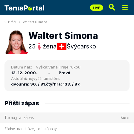
Hráči
Waltert Simona
Waltert Simona
25
žena
Švýcarsko
Datum nar.:
Výška:
Váha:
Hraje rukou:
13. 12. 2000
-
-
Pravá
Aktuální/nejvyšší umístění:
dvouhra: 90. / 81.
čtyřhra: 133. / 87.
Příští zápas
Turnaj a zápas
Kurs
Žádné nadcházející zápasy.