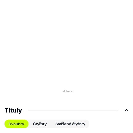
Tituly
Dvouhry
Čtyřhry
Smíšené čtyřhry