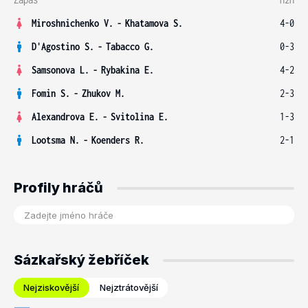
Miroshnichenko V.
-
Khatamova S.
4-0
D'Agostino S.
-
Tabacco G.
0-3
Samsonova L.
-
Rybakina E.
4-2
Fomin S.
-
Zhukov M.
2-3
Alexandrova E.
-
Svitolina E.
1-3
Lootsma N.
-
Koenders R.
2-1
Profily hráčů
Sázkařský žebříček
Nejziskovější
Nejztrátovější