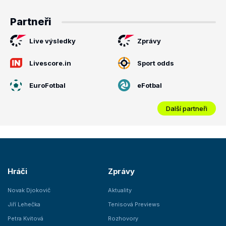
Partneři
Live výsledky
Zprávy
Livescore.in
Sport odds
EuroFotbal
eFotbal
Další partneři
Hráči
Zprávy
Novak Djokovič
Aktuality
Jiří Lehečka
Tenisová Previews
Petra Kvitová
Rozhovory