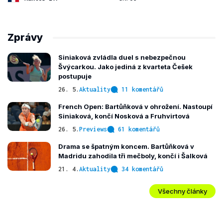
Zprávy
Siniaková zvládla duel s nebezpečnou
Švýcarkou. Jako jediná z kvarteta Češek
postupuje
26. 5.
Aktuality
11 komentářů
French Open: Bartůňková v ohrožení. Nastoupí
Siniaková, končí Nosková a Fruhvirtová
26. 5.
Previews
61 komentářů
Drama se špatným koncem. Bartůňková v
Madridu zahodila tři mečboly, končí i Šalková
21. 4.
Aktuality
34 komentářů
Všechny články