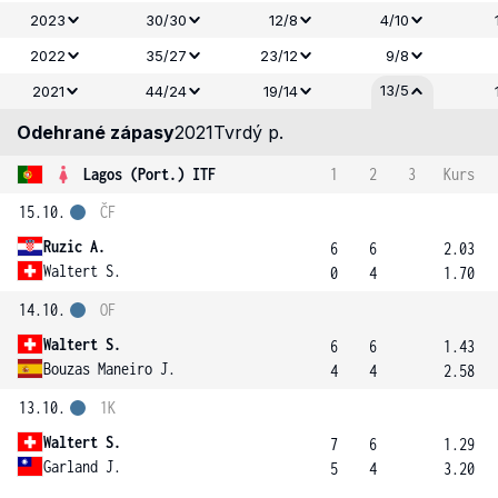
2023
30/30
12/8
4/10
2022
35/27
23/12
9/8
13/5
2021
44/24
19/14
Odehrané zápasy
2021
Tvrdý p.
Lagos (Port.) ITF
1
2
3
Kurs
15.10.
ČF
Ruzic A.
6
6
2.03
Waltert S.
0
4
1.70
14.10.
OF
Waltert S.
6
6
1.43
Bouzas Maneiro J.
4
4
2.58
13.10.
1K
Waltert S.
7
6
1.29
Garland J.
5
4
3.20