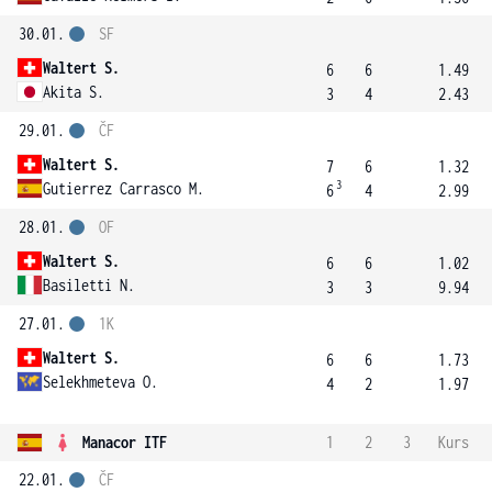
30.01.
SF
Waltert S.
6
6
1.49
Akita S.
3
4
2.43
29.01.
ČF
Waltert S.
7
6
1.32
3
Gutierrez Carrasco M.
6
4
2.99
28.01.
OF
Waltert S.
6
6
1.02
Basiletti N.
3
3
9.94
27.01.
1K
Waltert S.
6
6
1.73
Selekhmeteva O.
4
2
1.97
Manacor ITF
1
2
3
Kurs
22.01.
ČF