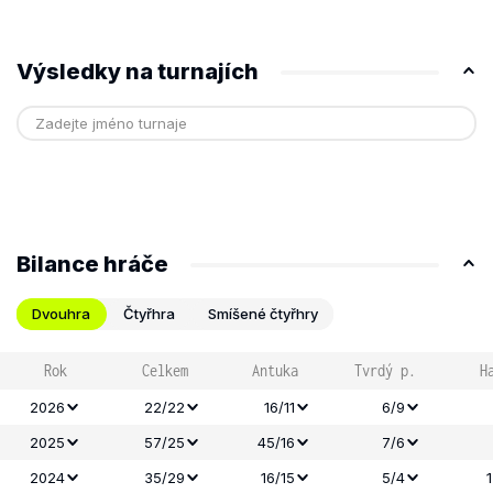
Výsledky na turnajích
Bilance hráče
Dvouhra
Čtyřhra
Smíšené čtyřhry
Rok
Celkem
Antuka
Tvrdý p.
H
2026
22/22
16/11
6/9
2025
57/25
45/16
7/6
2024
35/29
16/15
5/4