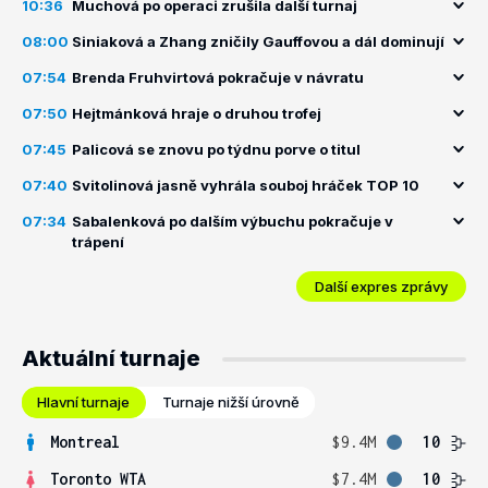
10:36
Muchová po operaci zrušila další turnaj
08:00
Siniaková a Zhang zničily Gauffovou a dál dominují
07:54
Brenda Fruhvirtová pokračuje v návratu
07:50
Hejtmánková hraje o druhou trofej
07:45
Palicová se znovu po týdnu porve o titul
07:40
Svitolinová jasně vyhrála souboj hráček TOP 10
07:34
Sabalenková po dalším výbuchu pokračuje v
trápení
Další expres zprávy
Aktuální turnaje
Hlavní turnaje
Turnaje nižší úrovně
Montreal
$9.4M
10
Toronto WTA
$7.4M
10