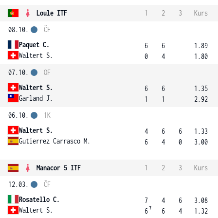
Loule ITF
1
2
3
Kurs
08.10.
ČF
Paquet C.
6
6
1.89
Waltert S.
0
4
1.80
07.10.
OF
Waltert S.
6
6
1.35
Garland J.
1
1
2.92
06.10.
1K
Waltert S.
4
6
6
1.33
Gutierrez Carrasco M.
6
4
0
3.00
Manacor 5 ITF
1
2
3
Kurs
12.03.
ČF
Rosatello C.
7
4
6
3.08
7
Waltert S.
6
6
4
1.32