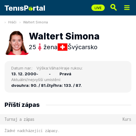
Hráči
Waltert Simona
Waltert Simona
25
žena
Švýcarsko
Datum nar.:
Výška:
Váha:
Hraje rukou:
13. 12. 2000
-
-
Pravá
Aktuální/nejvyšší umístění:
dvouhra: 90. / 81.
čtyřhra: 133. / 87.
Příští zápas
Turnaj a zápas
Kurs
Žádné nadcházející zápasy.