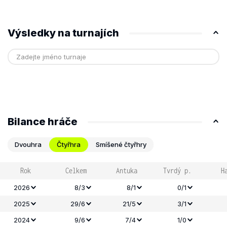
Výsledky na turnajích
Bilance hráče
Dvouhra
Čtyřhra
Smíšené čtyřhry
Rok
Celkem
Antuka
Tvrdý p.
H
2026
8/3
8/1
0/1
2025
29/6
21/5
3/1
2024
9/6
7/4
1/0