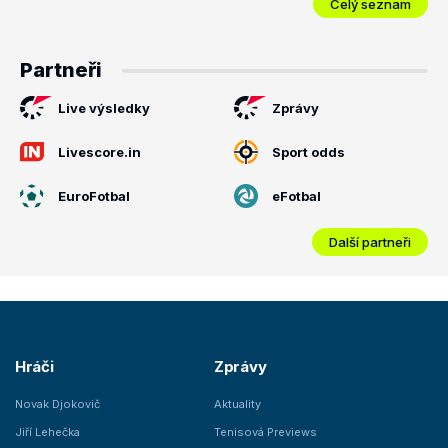
Celý seznam
Partneři
Live výsledky
Zprávy
Livescore.in
Sport odds
EuroFotbal
eFotbal
Další partneři
Hráči
Zprávy
Novak Djokovič
Aktuality
Jiří Lehečka
Tenisová Previews