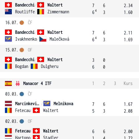
Bandecchi
/
Waltert
7
6
2.34
4
Routliffe
/
Zimmermann
6
3
1.60
16.07.
ČF
Bandecchi
/
Waltert
7
6
2.11
4
Ivakhnenko
/
Malečková
6
3
1.69
15.07.
OF
Bandecchi
/
Waltert
3
0
Bogdan
/
Dulgheru
6
0
Manacor 4 ITF
1
2
3
Kurs
03.03.
ČF
Marcinkevica
/
Melnikova
7
6
1.67
Fetecau
/
Waltert
5
3
2.08
02.03.
OF
Fetecau
/
Waltert
6
6
2.00
Hartono
/
Stadler
1
4
1.72