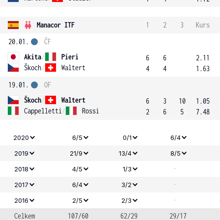
Manacor ITF
1
2
3
Kurs
20.01.
ČF
Akita
/
Pieri
6
6
2.11
Škoch
/
Waltert
4
4
1.63
19.01.
OF
Škoch
/
Waltert
6
3
10
1.05
Cappelletti
/
Rossi
2
6
5
7.48
2020
6/5
0/1
6/4
2019
21/9
13/4
8/5
-
2018
4/5
1/3
-
2017
6/4
3/2
-
2016
2/5
2/3
Celkem
107/60
62/29
29/17