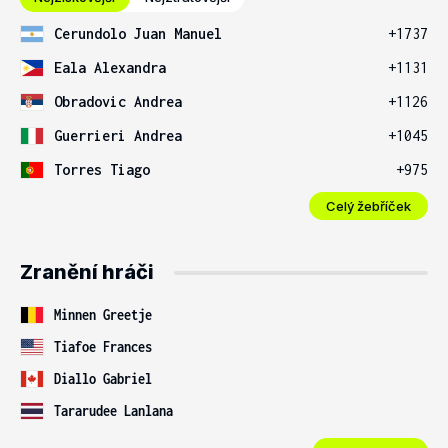
Cerundolo Juan Manuel
+1737
Eala Alexandra
+1131
Obradovic Andrea
+1126
Guerrieri Andrea
+1045
Torres Tiago
+975
Celý žebříček
Zranění hráči
Minnen Greetje
Tiafoe Frances
Diallo Gabriel
Tararudee Lanlana