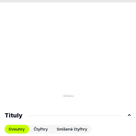
Tituly
Dvouhry
Čtyřhry
Smíšené čtyřhry