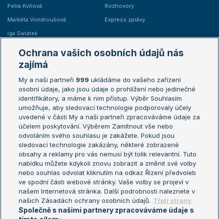
Petra Kvitová
Rozhovory
Markéta Vondroušová
Express zprávy
Iga Swiatek
Marie Bouzková
Ochrana vašich osobních údajů nás
Žebříčky
Kalendář turnajů
zajímá
My a naši partneři
999
ukládáme do vašeho zařízení
Žebříček ATP (muži)
Australian Open
osobní údaje, jako jsou údaje o prohlížení nebo jedinečné
Žebříček WTA (ženy)
French Open
identifikátory, a máme k nim přístup. Výběr Souhlasím
umožňuje, aby sledovací technologie podporovaly účely
Sázkařský žebříček
Wimbledon
uvedené v části My a naši partneři zpracováváme údaje za
US Open
účelem poskytování. Výběrem Zamítnout vše nebo
odvoláním svého souhlasu je zakážete. Pokud jsou
Turnaj mistrů
sledovací technologie zakázány, některé zobrazené
Turnaj mistryň
obsahy a reklamy pro vás nemusí být tolik relevantní. Tuto
Aktualní trendy
nabídku můžete kdykoli znovu zobrazit a změnit své volby
nebo souhlas odvolat kliknutím na odkaz Řízení předvoleb
ve spodní části webové stránky. Vaše volby se projeví v
Fotbalové přestupy
našem Internetová stránka. Další podrobnosti naleznete v
Livesport Daily
našich Zásadách ochrany osobních údajů.
Třetí strany
Společně s našimi partnery zpracováváme údaje s
LS Prague Open