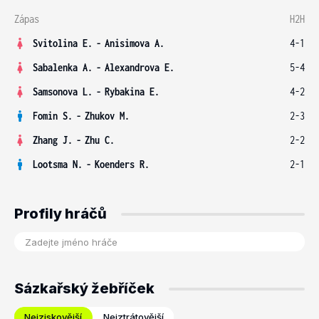
Zápas
H2H
Svitolina E.
-
Anisimova A.
4-1
Sabalenka A.
-
Alexandrova E.
5-4
Samsonova L.
-
Rybakina E.
4-2
Fomin S.
-
Zhukov M.
2-3
Zhang J.
-
Zhu C.
2-2
Lootsma N.
-
Koenders R.
2-1
Profily hráčů
Sázkařský žebříček
Nejziskovější
Nejztrátovější