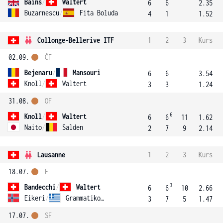
Bains
/
Waltert
6
6
2.35
Buzarnescu
/
Fita Boluda
4
1
1.52
Collonge-Bellerive ITF
1
2
3
Kurs
02.09.
ČF
Bejenaru
/
Mansouri
6
6
3.54
Knoll
/
Waltert
3
3
1.24
31.08.
OF
6
Knoll
/
Waltert
6
6
11
1.62
Naito
/
Salden
2
7
9
2.14
Lausanne
1
2
3
Kurs
18.07.
F
3
Bandecchi
/
Waltert
6
6
10
2.66
Eikeri
/
Grammatikopoulou
3
7
5
1.47
17.07.
SF