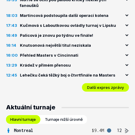
fanoušků
18:03
Martincová podstoupila další operaci kolena
17:43
Kučmová s Laboutkovou ovládly turnaj v Lipsku
16:49
Palicová je znovu po týdnu ve finále!
16:14
Knutsonová největší titul nezískala
16:00
Přehled Masters v Cincinnati
13:29
Krádež v přímém přenosu
12:45
Lehečku čeká těžký boj o čtvrtfinále na Masters
Další expres zprávy
Aktuální turnaje
Hlavní turnaje
Turnaje nižší úrovně
Montreal
$9.4M
12