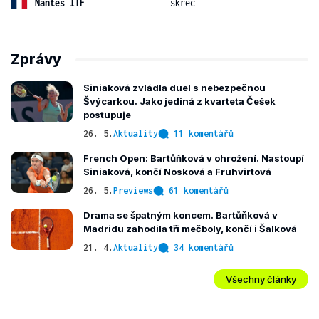
Nantes ITF
skreč
Zprávy
Siniaková zvládla duel s nebezpečnou
Švýcarkou. Jako jediná z kvarteta Češek
postupuje
26. 5.
Aktuality
11 komentářů
French Open: Bartůňková v ohrožení. Nastoupí
Siniaková, končí Nosková a Fruhvirtová
26. 5.
Previews
61 komentářů
Drama se špatným koncem. Bartůňková v
Madridu zahodila tři mečboly, končí i Šalková
21. 4.
Aktuality
34 komentářů
Všechny články