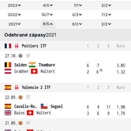
2023
4/5
1/1
2/2
2022
10/7
0/3
7/2
8/5
2021
6/2
2/2
Odehrané zápasy
2021
Poitiers ITF
1
2
3
Kurs
27.10.
OF
Salden
/
Thombare
6
7
3.05
10
Grabher
/
Waltert
2
6
1.32
Valencie 2 ITF
1
2
3
Kurs
22.09.
ČF
Cavalle-Reimers
/
Seguel
6
4
11
1.90
Bains
/
Waltert
3
6
9
1.79
21.09.
OF