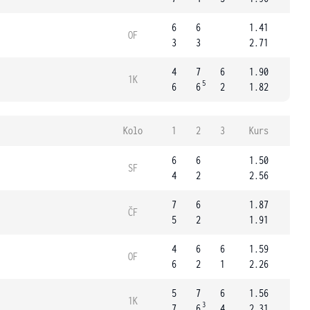
6
6
1.41
OF
3
3
2.71
4
7
6
1.90
1K
5
6
6
2
1.82
Kolo
1
2
3
Kurs
6
6
1.50
SF
4
2
2.56
7
6
1.87
ČF
5
2
1.91
4
6
6
1.59
OF
6
2
1
2.26
5
7
6
1.56
1K
3
7
6
4
2.31