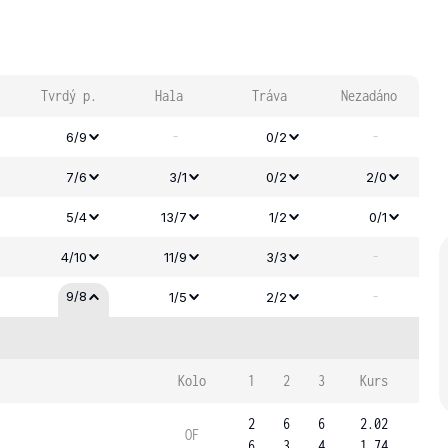
Tvrdý p.
Hala
Tráva
Nezadáno
-
-
6/9
0/2
7/6
3/1
0/2
2/0
5/4
13/7
1/2
0/1
-
4/10
11/9
3/3
-
9/8
1/5
2/2
Kolo
1
2
3
Kurs
2
6
6
2.02
OF
6
3
4
1.74