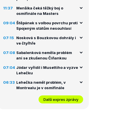
11:37
Menšíka čeká těžký boj o
osmifinále na Masters
09:04
Štěpánek s volbou povrchu proti
Spojeným státům nesouhlasí
07:15
Nosková s Bouzkovou dohrály i
ve čtyřhře
07:08
Sabalenková neměla problém
ani se zkušenou Číňankou
07:04
Jódar vyřídil i Musettiho a vyzve
Lehečku
06:33
Lehečka neměl problém, v
Montrealu je v osmifinále
Další expres zprávy