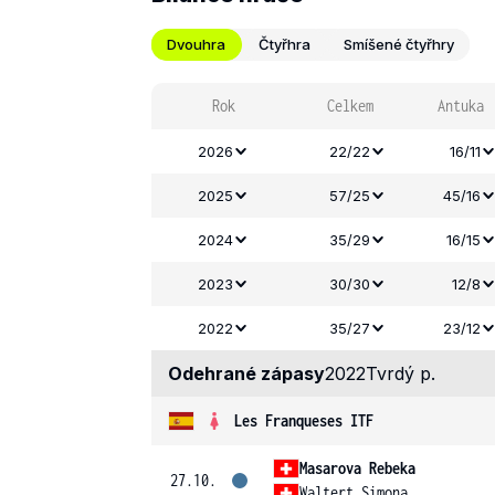
Dvouhra
Čtyřhra
Smíšené čtyřhry
Rok
Celkem
Antuka
2026
22/22
16/11
2025
57/25
45/16
2024
35/29
16/15
2023
30/30
12/8
2022
35/27
23/12
Odehrané zápasy
2022
Tvrdý p.
Les Franqueses ITF
Masarova Rebeka
27.10.
Waltert Simona