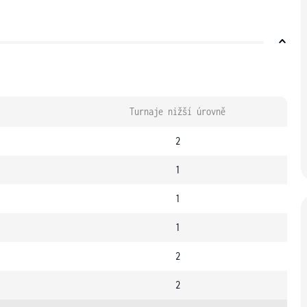
Turnaje nižší úrovně
2
1
1
1
2
2