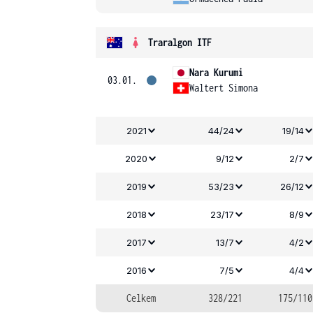
Traralgon ITF
Nara Kurumi
03.01.
Waltert Simona
2021
44/24
19/14
2020
9/12
2/7
2019
53/23
26/12
2018
23/17
8/9
2017
13/7
4/2
2016
7/5
4/4
Celkem
328/221
175/110