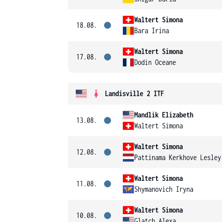
Waltert Simona
18.08.
Bara Irina
Waltert Simona
17.08.
Dodin Oceane
Landisville 2 ITF
Mandlik Elizabeth
13.08.
Waltert Simona
Waltert Simona
12.08.
Pattinama Kerkhove Lesley
Waltert Simona
11.08.
Shymanovich Iryna
Waltert Simona
10.08.
Glatch Alexa