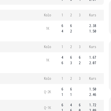
Kolo
1
2
3
Kurs
6
6
2.38
1K
4
2
1.50
Kolo
1
2
3
Kurs
4
6
6
1.67
1K
6
3
2
2.07
Kolo
1
2
3
Kurs
6
6
1.50
Q-2K
1
1
2.46
6
4
6
1.72
Q-1K
1
6
0
2.09