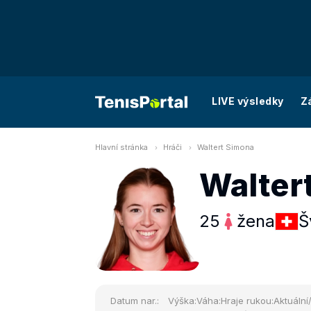
LIVE výsledky
Z
Hlavní stránka
Hráči
Waltert Simona
Walter
25
žena
Š
Datum nar.:
Výška:
Váha:
Hraje rukou:
Aktuální