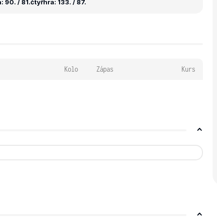
 90. / 81.
čtyřhra: 133. / 87.
Kolo
Zápas
Kurs