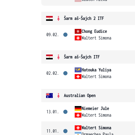
Šarm aš-Šajch 2 ITF
Chong Eudice
09.02.
Waltert Simona
Šarm aš-Šajch ITF
Hatouka Yuliya
02.02.
Waltert Simona
Australian Open
Niemeier Jule
13.01.
Waltert Simona
Waltert Simona
11.01.
Ormaechea Paula