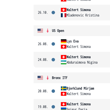
Waltert Simona
26.10.
Mladenovic Kristina
US Open
Lys Eva
26.08.
Waltert Simona
Waltert Simona
24.08.
Abduraimova Nigina
Bronx ITF
Bjorklund Mirjam
20.08.
Waltert Simona
Waltert Simona
19.08.
Snigur Daria