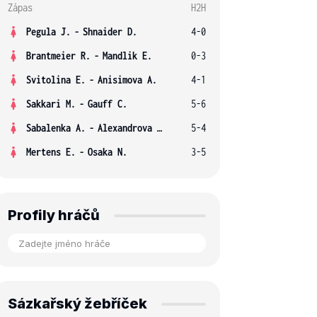
Zápas
H2H
Pegula J.
-
Shnaider D.
4-0
Brantmeier R.
-
Mandlik E.
0-3
Svitolina E.
-
Anisimova A.
4-1
Sakkari M.
-
Gauff C.
5-6
Sabalenka A.
-
Alexandrova E.
5-4
Mertens E.
-
Osaka N.
3-5
Profily hráčů
Sázkařský žebříček