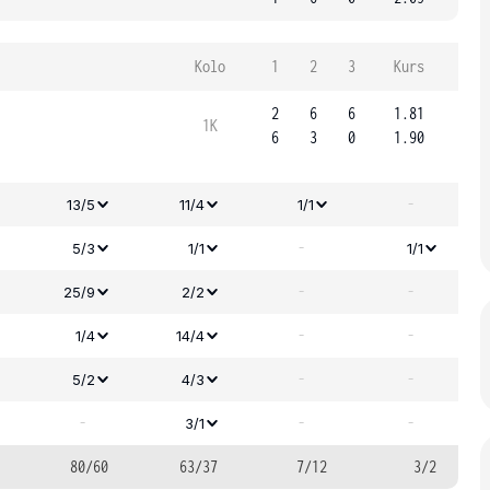
Kolo
1
2
3
Kurs
2
6
6
1.81
1K
6
3
0
1.90
-
13/5
11/4
1/1
-
5/3
1/1
1/1
-
-
25/9
2/2
-
-
1/4
14/4
-
-
5/2
4/3
-
-
-
3/1
80/60
63/37
7/12
3/2