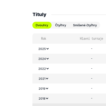
Tituly
Dvouhry
Čtyřhry
Smíšené čtyřhry
Rok
Hlavní turnaje
-
2025
-
2024
-
2022
-
2021
-
2019
-
2018