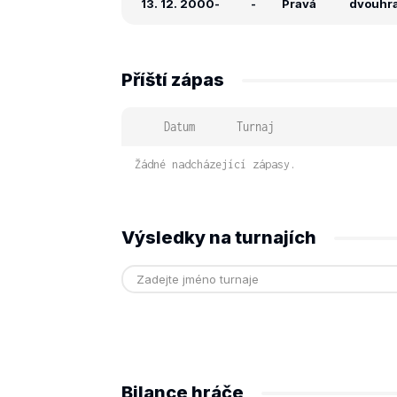
13. 12. 2000
-
-
Pravá
dvouhra:
Příští zápas
Datum
Turnaj
Žádné nadcházející zápasy.
Výsledky na turnajích
Bilance hráče