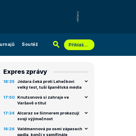
urnajů
Soutěž
Přihlášení
Expres zprávy
18:35
Jódara čeká proti Lehečkovi
velký test, tuší španělská média
17:50
Knutsonová si zahraje ve
Varšavě o titul
17:24
Alcaraz se Sinnerem prokazují
svoji výjimečnost
16:26
Valdmannová po osmi zápasech
padla, končí v semifinále