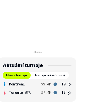
Aktuální turnaje
Hlavní turnaje
Turnaje nižší úrovně
Montreal
$9.4M
19
Toronto WTA
$7.4M
17