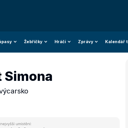
ápasy
Žebříčky
Hráči
Zprávy
Kalendář t
t Simona
výcarsko
/nejvyšší umístění: