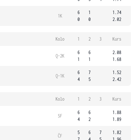
6
1
1.74
1K
0
0
2.02
Kolo
1
2
3
Kurs
6
6
2.08
Q-2K
1
1
1.68
6
7
1.52
Q-1K
4
5
2.42
Kolo
1
2
3
Kurs
6
6
1.88
SF
4
2
1.89
5
6
7
1.82
ČF
7
4
5
1.96