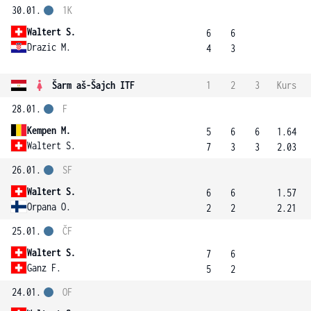
30.01.
1K
Waltert S.
6
6
Drazic M.
4
3
Šarm aš-Šajch ITF
1
2
3
Kurs
28.01.
F
Kempen M.
5
6
6
1.64
Waltert S.
7
3
3
2.03
26.01.
SF
Waltert S.
6
6
1.57
Orpana O.
2
2
2.21
25.01.
ČF
Waltert S.
7
6
Ganz F.
5
2
24.01.
OF