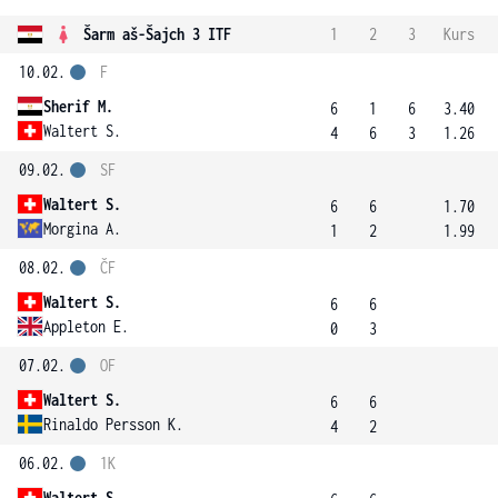
Šarm aš-Šajch 3 ITF
1
2
3
Kurs
10.02.
F
Sherif M.
6
1
6
3.40
Waltert S.
4
6
3
1.26
09.02.
SF
Waltert S.
6
6
1.70
Morgina A.
1
2
1.99
08.02.
ČF
Waltert S.
6
6
Appleton E.
0
3
07.02.
OF
Waltert S.
6
6
Rinaldo Persson K.
4
2
06.02.
1K
Waltert S.