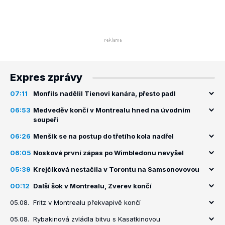
Expres zprávy
07:11
Monfils nadělil Tienovi kanára, přesto padl
06:53
Medveděv končí v Montrealu hned na úvodním
soupeři
06:26
Menšík se na postup do třetího kola nadřel
06:05
Noskové první zápas po Wimbledonu nevyšel
05:39
Krejčíková nestačila v Torontu na Samsonovovou
00:12
Další šok v Montrealu, Zverev končí
05.08.
Fritz v Montrealu překvapivě končí
05.08.
Rybakinová zvládla bitvu s Kasatkinovou