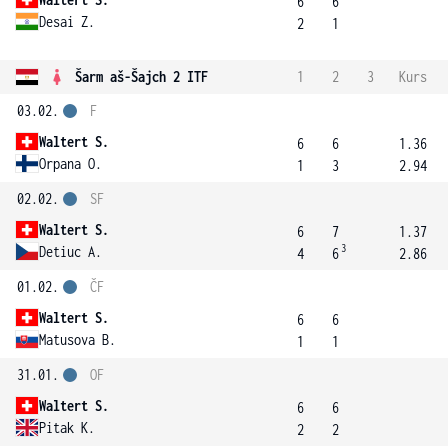
6
6
Desai Z.
2
1
Šarm aš-Šajch 2 ITF
1
2
3
Kurs
03.02.
F
Waltert S.
6
6
1.36
Orpana O.
1
3
2.94
02.02.
SF
Waltert S.
6
7
1.37
3
Detiuc A.
4
6
2.86
01.02.
ČF
Waltert S.
6
6
Matusova B.
1
1
31.01.
OF
Waltert S.
6
6
Pitak K.
2
2