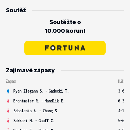
Soutěž
Soutěžte o
10.000 korun!
Zajímavé zápasy
Zápas
H2H
Ryan Ziegann S.
-
Gadecki T.
3-0
Brantmeier R.
-
Mandlik E.
0-3
Sabalenka A.
-
Zhang S.
4-1
Sakkari M.
-
Gauff C.
5-6