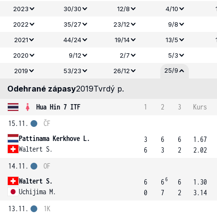
2023
30/30
12/8
4/10
2022
35/27
23/12
9/8
2021
44/24
19/14
13/5
2020
9/12
2/7
5/3
25/9
2019
53/23
26/12
Odehrané zápasy
2019
Tvrdý p.
Hua Hin 7 ITF
1
2
3
Kurs
15.11.
ČF
Pattinama Kerkhove L.
3
6
6
1.67
Waltert S.
6
3
2
2.02
14.11.
OF
6
Waltert S.
6
6
6
1.30
Uchijima M.
0
7
2
3.14
13.11.
1K