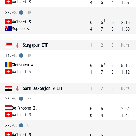
Waltert S.
4
6
4
1.67
22.05.
1K
4
Waltert S.
6
6
6
2.15
Mcphee K.
4
7
3
1.60
Singapur ITF
1
2
3
Kurs
14.05.
1K
3
Ghitescu A.
6
6
6
5.15
Waltert S.
1
7
3
1.12
Šarm aš-Šajch 9 ITF
1
2
3
Kurs
23.03.
SF
De Vroome I.
6
6
2.64
Waltert S.
0
4
1.43
22.03.
ČF
Waltert S.
6
6