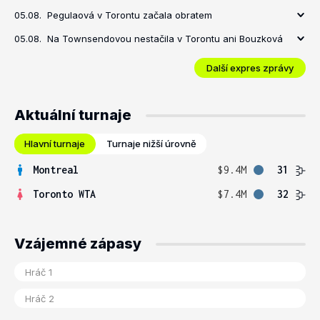
05.08.
Pegulaová v Torontu začala obratem
05.08.
Na Townsendovou nestačila v Torontu ani Bouzková
Další expres zprávy
Aktuální turnaje
Hlavní turnaje
Turnaje nižší úrovně
Montreal
$9.4M
31
Toronto WTA
$7.4M
32
Vzájemné zápasy