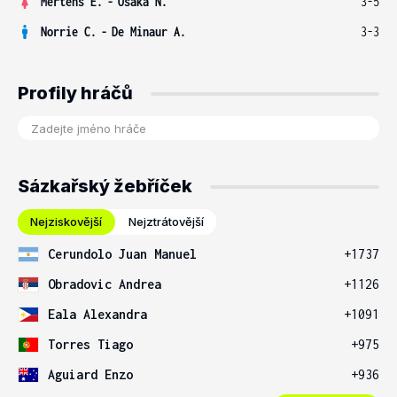
Mertens E.
-
Osaka N.
3-5
Norrie C.
-
De Minaur A.
3-3
Profily hráčů
Sázkařský žebříček
Nejziskovější
Nejztrátovější
Cerundolo Juan Manuel
+1737
Obradovic Andrea
+1126
Eala Alexandra
+1091
Torres Tiago
+975
Aguiard Enzo
+936