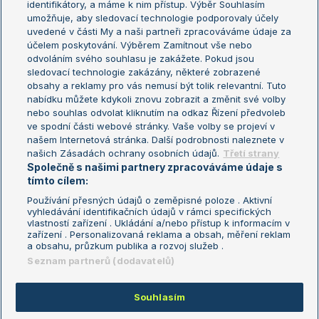
identifikátory, a máme k nim přístup. Výběr Souhlasím
umožňuje, aby sledovací technologie podporovaly účely
Sázkařský žebříček
Wimbledon
uvedené v části My a naši partneři zpracováváme údaje za
US Open
účelem poskytování. Výběrem Zamítnout vše nebo
odvoláním svého souhlasu je zakážete. Pokud jsou
Turnaj mistrů
sledovací technologie zakázány, některé zobrazené
Turnaj mistryň
obsahy a reklamy pro vás nemusí být tolik relevantní. Tuto
Aktualní trendy
nabídku můžete kdykoli znovu zobrazit a změnit své volby
nebo souhlas odvolat kliknutím na odkaz Řízení předvoleb
ve spodní části webové stránky. Vaše volby se projeví v
Fotbalové přestupy
našem Internetová stránka. Další podrobnosti naleznete v
Livesport Daily
našich Zásadách ochrany osobních údajů.
Třetí strany
Společně s našimi partnery zpracováváme údaje s
LS Prague Open
tímto cílem:
Používání přesných údajů o zeměpisné poloze . Aktivní
vyhledávání identifikačních údajů v rámci specifických
vlastností zařízení . Ukládání a/nebo přístup k informacím v
Podmínky užití
Nastavení soukromí
zařízení . Personalizovaná reklama a obsah, měření reklam
GDPR a žurnalistika
Reklama
a obsahu, průzkum publika a rozvoj služeb .
Informace o zpracování osobních
Kontakt
Seznam partnerů (dodavatelů)
údajů
Tiráž
Souhlasím
Copyright © 2008-2026 TenisPortal.cz. Využíváme zpravodajství ČTK.