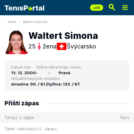
Hráči
Waltert Simona
Waltert Simona
25
žena
Švýcarsko
Datum nar.:
Výška:
Váha:
Hraje rukou:
13. 12. 2000
-
-
Pravá
Aktuální/nejvyšší umístění:
dvouhra: 90. / 81.
čtyřhra: 133. / 87.
Příští zápas
Turnaj a zápas
Kurs
Žádné nadcházející zápasy.