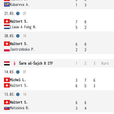
Kubareva A.
1
3
21.03.
OF
Waltert S.
7
6
Liauw A Fong N.
5
2
20.03.
1K
Waltert S.
6
6
Jastrzebska P.
2
2
Šarm aš-Šajch 8 ITF
1
2
3
Kurs
14.03.
OF
Michel L.
3
7
6
Waltert S.
6
5
3
13.03.
1K
Waltert S.
6
6
Matusova B.
3
4