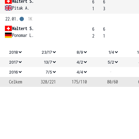
Waltert S.
6
6
Pitak A.
1
3
22.01.
1K
Waltert S.
6
6
Ponomar L.
2
1
2018
23/17
8/9
1/4
2017
13/7
4/2
5/2
-
2016
7/5
4/4
Celkem
328/221
175/110
80/60