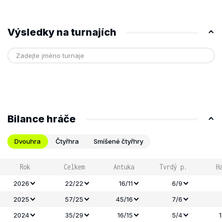
Výsledky na turnajích
Bilance hráče
Dvouhra
Čtyřhra
Smíšené čtyřhry
Rok
Celkem
Antuka
Tvrdý p.
H
2026
22/22
16/11
6/9
2025
57/25
45/16
7/6
2024
35/29
16/15
5/4