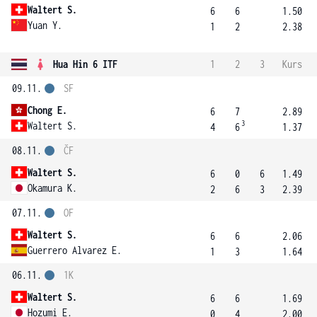
Waltert S.
6
6
1.50
Yuan Y.
1
2
2.38
Hua Hin 6 ITF
1
2
3
Kurs
09.11.
SF
Chong E.
6
7
2.89
3
Waltert S.
4
6
1.37
08.11.
ČF
Waltert S.
6
0
6
1.49
Okamura K.
2
6
3
2.39
07.11.
OF
Waltert S.
6
6
2.06
Guerrero Alvarez E.
1
3
1.64
06.11.
1K
Waltert S.
6
6
1.69
Hozumi E.
0
4
2.00