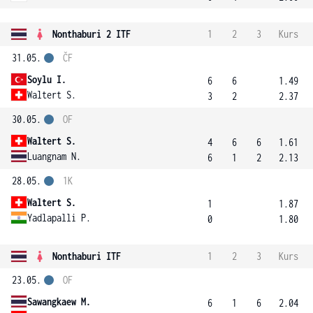
Nonthaburi 2 ITF
1
2
3
Kurs
31.05.
ČF
Soylu I.
6
6
1.49
Waltert S.
3
2
2.37
30.05.
OF
Waltert S.
4
6
6
1.61
Luangnam N.
6
1
2
2.13
28.05.
1K
Waltert S.
1
1.87
Yadlapalli P.
0
1.80
Nonthaburi ITF
1
2
3
Kurs
23.05.
OF
Sawangkaew M.
6
1
6
2.04