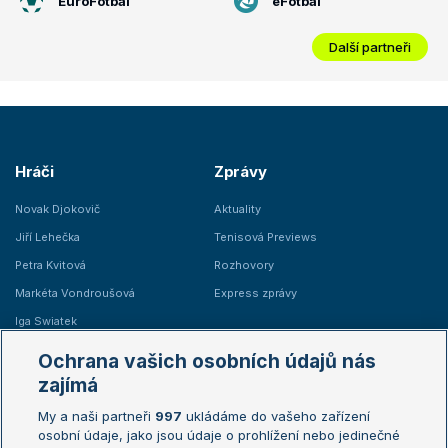
EuroFotbal
eFotbal
Další partneři
Hráči
Zprávy
Novak Djokovič
Aktuality
Jiří Lehečka
Tenisová Previews
Petra Kvitová
Rozhovory
Markéta Vondroušová
Express zprávy
Iga Swiatek
Marie Bouzková
Ochrana vašich osobních údajů nás
Žebříčky
Kalendář turnajů
zajímá
My a naši partneři
997
ukládáme do vašeho zařízení
Žebříček ATP (muži)
Australian Open
osobní údaje, jako jsou údaje o prohlížení nebo jedinečné
Žebříček WTA (ženy)
French Open