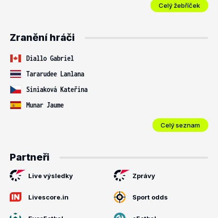
Celý žebříček
Zranění hráči
Diallo Gabriel
Tararudee Lanlana
Siniaková Kateřina
Munar Jaume
Celý seznam
Partneři
Live výsledky
Zprávy
Livescore.in
Sport odds