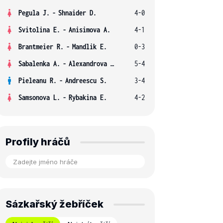
Pegula J.
-
Shnaider D.
4-0
Svitolina E.
-
Anisimova A.
4-1
Brantmeier R.
-
Mandlik E.
0-3
Sabalenka A.
-
Alexandrova E.
5-4
Pieleanu R.
-
Andreescu S.
3-4
Samsonova L.
-
Rybakina E.
4-2
Profily hráčů
Sázkařský žebříček