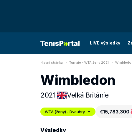
LIVE výsledky
Z
Hlavní stránka
Turnaje - WTA ženy 2021
Wimbledon
Wimbledon
2021
Velká Británie
€15,783,300
WTA (ženy) - Dvouhry
Výsledky