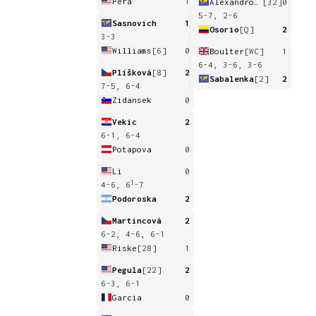
Pera
1
Alexandrova
[32]
0
5-7, 2-6
Sasnovich
1
Osorio
[Q]
2
3-3
Williams
[6]
0
Boulter
[WC]
1
6-4, 3-6, 3-6
Plíšková
[8]
2
Sabalenka
[2]
2
7-5, 6-4
Zidansek
0
Vekic
2
6-1, 6-4
Potapova
0
Li
0
1
4-6, 6
-7
Podoroska
2
Martincová
2
6-2, 4-6, 6-1
Riske
[28]
1
Pegula
[22]
2
6-3, 6-1
Garcia
0