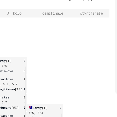
3. kolo
osmifinále
čtvrtfinále
arty
[1]
2
 7-5
iniaková
0
evastova
1
, 6-3, 5-7
rejčíková
[14]
2
irstea
0
 5-7
aducanu
[WC]
2
Barty
[1]
2
7-5, 6-3
stapenko
1