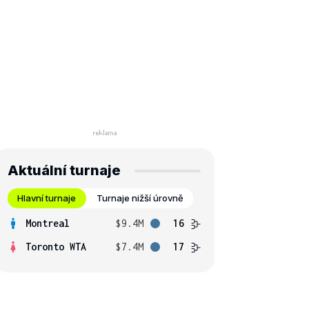
Aktuální turnaje
Hlavní turnaje
Turnaje nižší úrovně
Montreal
$9.4M
16
Toronto WTA
$7.4M
17