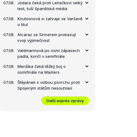
07.08.
Jódara čeká proti Lehečkovi velký
test, tuší španělská média
semifinále
finále
07.08.
Knutsonová si zahraje ve Varšavě
o titul
07.08.
Alcaraz se Sinnerem prokazují
svoji výjimečnost
07.08.
Valdmannová po osmi zápasech
padla, končí v semifinále
07.08.
Menšíka čeká těžký boj o
osmifinále na Masters
07.08.
Štěpánek s volbou povrchu proti
Spojeným státům nesouhlasí
Další expres zprávy