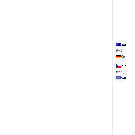
Barty
[
3
6-3, 7-6
Kerber
Plíško
5-7, 6-4,
Sabale