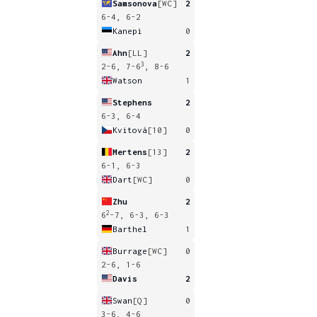
Samsonova
[WC]
2
6-4, 6-2
Kanepi
0
Ahn
[LL]
2
3
2-6, 7-6
, 8-6
Watson
1
Stephens
2
6-3, 6-4
Kvitová
[10]
0
Mertens
[13]
2
6-1, 6-3
Dart
[WC]
0
Zhu
2
2
6
-7, 6-3, 6-3
Barthel
1
Burrage
[WC]
0
2-6, 1-6
Davis
2
Swan
[Q]
0
3-6, 4-6