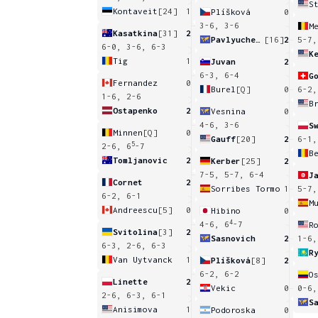
S
Kontaveit
[24]
1
Plíšková
0
3-6, 3-6
M
Kasatkina
[31]
2
Pavlyuchenkova
[16]
2
5-7,
6-0, 3-6, 6-3
K
Tig
1
Juvan
2
6-3, 6-4
G
Fernandez
0
Burel
[Q]
0
6-2,
1-6, 2-6
B
Ostapenko
2
Vesnina
0
4-6, 3-6
S
Minnen
[Q]
0
Gauff
[20]
2
6-1,
5
2-6, 6
-7
B
Tomljanovic
2
Kerber
[25]
2
7-5, 5-7, 6-4
J
Cornet
2
Sorribes Tormo
1
5-7,
6-2, 6-1
M
Andreescu
[5]
0
Hibino
0
4
4-6, 6
-7
R
Svitolina
[3]
2
Sasnovich
2
1-6,
6-3, 2-6, 6-3
R
Van Uytvanck
1
Plíšková
[8]
2
6-2, 6-2
O
Linette
2
Vekic
0
0-6,
2-6, 6-3, 6-1
S
Anisimova
1
Podoroska
0