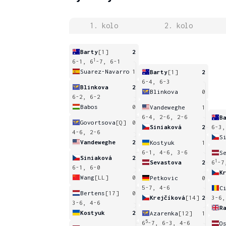
1. kolo
2. kolo
Barty
[1]
2
1
6-1, 6
-7, 6-1
Suarez-Navarro
1
Barty
[1]
2
6-4, 6-3
Blinkova
2
Blinkova
0
6-2, 6-2
Babos
0
Vandeweghe
1
6-4, 2-6, 2-6
B
Govortsova
[Q]
0
Siniaková
2
6-3,
4-6, 2-6
S
Vandeweghe
2
Kostyuk
1
6-1, 4-6, 3-6
S
Siniaková
2
1
Sevastova
2
6
-7
6-1, 6-0
K
Wang
[LL]
0
Petkovic
0
5-7, 4-6
C
Bertens
[17]
0
Krejčíková
[14]
2
3-6,
3-6, 4-6
R
Kostyuk
2
Azarenka
[12]
1
5
6
-7, 6-3, 4-6
O