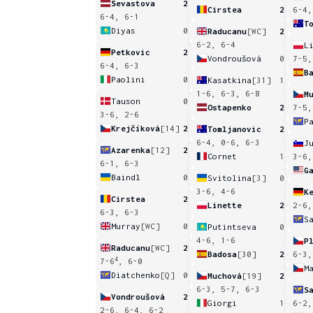
Sevastova
2
Cirstea
2
6-4,
6-4, 6-1
T
Diyas
0
Raducanu
[WC]
2
6-2, 6-4
L
Petkovic
2
Vondroušová
0
7-5,
6-4, 6-3
B
Paolini
0
Kasatkina
[31]
1
1-6, 6-3, 6-8
M
Tauson
0
Ostapenko
2
7-5,
3-6, 2-6
Krejčíková
[14]
2
Tomljanovic
2
6-4, 0-6, 6-3
J
Azarenka
[12]
2
Cornet
1
3-6,
6-1, 6-3
G
Baindl
0
Svitolina
[3]
0
3-6, 4-6
K
Cirstea
2
Linette
2
2-6,
6-3, 6-3
S
Murray
[WC]
0
Putintseva
0
4-6, 1-6
P
Raducanu
[WC]
2
Badosa
[30]
2
6-3,
4
7-6
, 6-0
M
Diatchenko
[Q]
0
Muchová
[19]
2
6-3, 5-7, 6-3
S
Vondroušová
2
Giorgi
1
6-2,
2-6, 6-4, 6-2