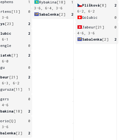
tephens
1
Rybakina
[18]
1
Plíšková
[8]
2
3-6, 6-4, 3-6
6-2, 6-2
ertens
[13]
0
Sabalenka
[2]
2
Golubic
0
 3-6
eys
[23]
2
Jabeur
[21]
0
4-6, 3-6
olubic
2
Sabalenka
[2]
2
 6-1
rengle
0
wiatek
[7]
2
 6-0
egu
0
abeur
[21]
2
 6-3, 6-2
uguruza
[11]
1
ogers
0
 4-6
ybakina
[18]
2
sorio
[Q]
0
 3-6
abalenka
[2]
2