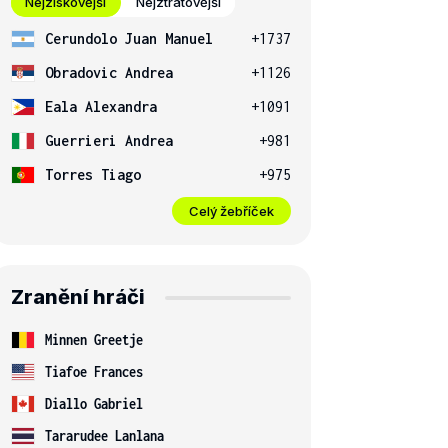
Nejziskovější
Nejztrátovější
Cerundolo Juan Manuel
+1737
Obradovic Andrea
+1126
Eala Alexandra
+1091
Guerrieri Andrea
+981
Torres Tiago
+975
Celý žebříček
Barty
[1]
2
4
6-3, 6
-7, 6-3
Plíšková
[8]
1
Zranění hráči
Minnen Greetje
Tiafoe Frances
Diallo Gabriel
Tararudee Lanlana