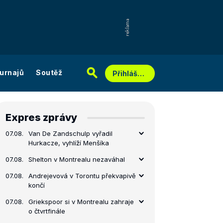
urnajů
Soutěž
Přihlášení
Expres zprávy
07.08.
Van De Zandschulp vyřadil
Hurkacze, vyhlíží Menšíka
07.08.
Shelton v Montrealu nezaváhal
07.08.
Andrejevová v Torontu překvapivě
končí
07.08.
Griekspoor si v Montrealu zahraje
o čtvrtfinále