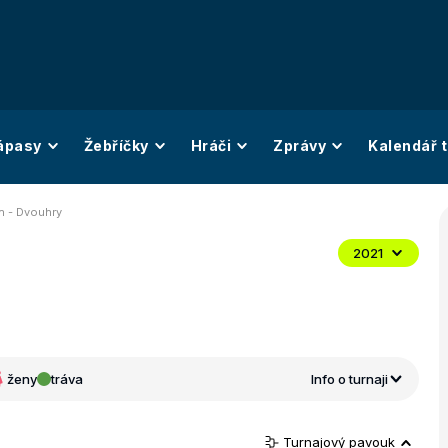
ápasy
Žebříčky
Hráči
Zprávy
Kalendář t
 - Dvouhry
2021
ženy
tráva
Info o turnaji
Turnajový pavouk