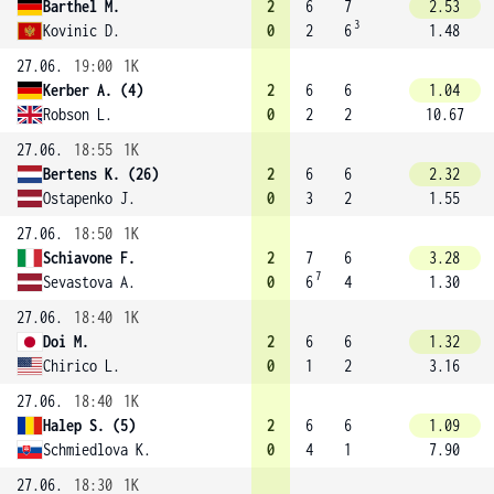
Barthel M.
2
6
7
2.53
3
Kovinic D.
0
2
6
1.48
27.06.
19:00
1K
Kerber A. (4)
2
6
6
1.04
Robson L.
0
2
2
10.67
27.06.
18:55
1K
Bertens K. (26)
2
6
6
2.32
Ostapenko J.
0
3
2
1.55
27.06.
18:50
1K
Schiavone F.
2
7
6
3.28
7
Sevastova A.
0
6
4
1.30
27.06.
18:40
1K
Doi M.
2
6
6
1.32
Chirico L.
0
1
2
3.16
27.06.
18:40
1K
Halep S. (5)
2
6
6
1.09
Schmiedlova K.
0
4
1
7.90
27.06.
18:30
1K