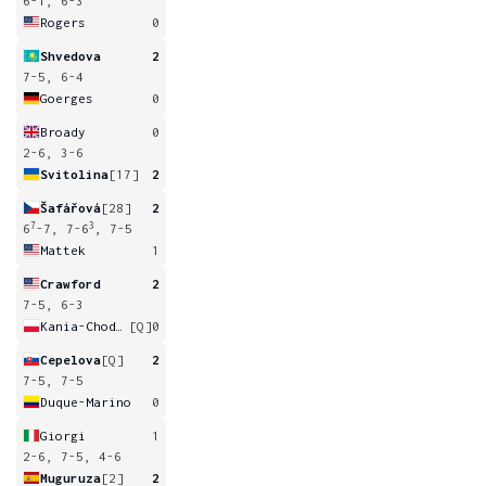
6-1, 6-3
Rogers
0
Shvedova
2
7-5, 6-4
Goerges
0
Broady
0
2-6, 3-6
Svitolina
[17]
2
Šafářová
[28]
2
7
3
6
-7, 7-6
, 7-5
Mattek
1
Crawford
2
7-5, 6-3
Kania-Chodun
[Q]
0
Cepelova
[Q]
2
7-5, 7-5
Duque-Marino
0
Giorgi
1
2-6, 7-5, 4-6
Muguruza
[2]
2