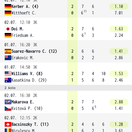
Kerber A. (4)
2
7
6
1.10
11
Witthoeft C.
0
6
1
7.01
02.07.
12:10
3K
Doi M.
2
7
6
1.63
1
Friedsam A.
0
6
3
2.24
01.07.
16:20
3K
Suarez-Navarro C. (12)
2
6
6
1.41
Erakovic M.
0
2
2
2.86
01.07.
14:50
3K
Williams V. (8)
2
7
4
10
1.53
Kasatkina D. (29)
1
5
6
8
2.46
2. kolo
02.07.
16:30
2K
Makarova E.
2
7
7
2.88
5
Kvitová P. (10)
0
5
6
1.41
02.07.
12:15
2K
Bacsinszky T. (11)
2
4
6
6
1.28
Niculescu M.
1
6
2
1
3.61