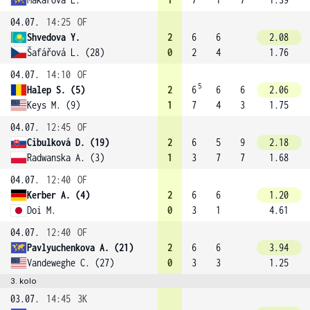
04.07.
14:25
OF
Shvedova Y.
2
6
6
2.08
Šafářová L. (28)
0
2
4
1.76
04.07.
14:10
OF
5
Halep S. (5)
2
6
6
6
2.06
Keys M. (9)
1
7
4
3
1.75
04.07.
12:45
OF
Cibulková D. (19)
2
6
5
9
2.18
Radwanska A. (3)
1
3
7
7
1.68
04.07.
12:40
OF
Kerber A. (4)
2
6
6
1.20
Doi M.
0
3
1
4.61
04.07.
12:40
OF
Pavlyuchenkova A. (21)
2
6
6
3.94
Vandeweghe C. (27)
0
3
3
1.25
3. kolo
03.07.
14:45
3K