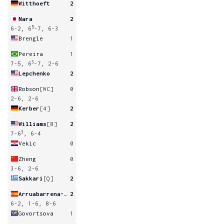
Witthoeft
2
Nara
2
5
6-2, 6
-7, 6-3
Brengle
1
Pereira
1
3
7-5, 6
-7, 2-6
Lepchenko
2
Robson
[WC]
0
2-6, 2-6
Kerber
[4]
2
Williams
[8]
2
3
7-6
, 6-4
Vekic
0
Zheng
0
3-6, 2-6
Sakkari
[Q]
2
Arruabarrena-Vecino
2
6-2, 1-6, 8-6
Govortsova
1