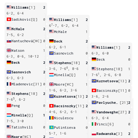
Williams
[1]
2
6-2, 6-4
Sadikovic
[Q]
0
Williams
[1]
2
7
6
-7, 6-2, 6-4
McHale
2
McHale
1
7-5, 6-2
Hantuchová
[WC]
0
Beck
2
6-2, 6-1
Williams
[1]
2
Watson
1
Sasnovich
0
6-3, 6-0
6-3, 0-6, 10-12
Beck
0
Beck
2
Stephens
[18]
2
6
3-6, 7-6
, 8-6
Stephens
[18]
1
Sasnovich
2
1
Minella
[Q]
1
7-6
, 2-6, 6-8
6-3, 6-3
Kuznetsova
[13]
2
Mladenovic
[31]
0
Moore
[WC]
1
1-6, 6-2, 3-6
Bacsinszky
[11]
0
Stephens
[18]
2
Kuznetsova
[13]
2
3-6, 2-6
5
7-6
, 6-2
Pavlyuchenkova
[21]
2
Peng
0
Bacsinszky
[11]
2
7
4-6, 6-2, 6-1
Vandeweghe
[27]
2
Minella
[Q]
1
Niculescu
1
6-3, 6-4
7-5, 3-0
Vinci
[6]
0
Tatishvili
0
Putintseva
0
6
5-7, 1-6
Radwanska
[3]
2
Moore
[WC]
2