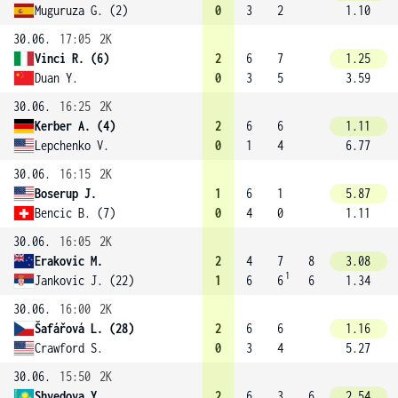
Muguruza G. (2)
0
3
2
1.10
30.06.
17:05
2K
Vinci R. (6)
2
6
7
1.25
Duan Y.
0
3
5
3.59
30.06.
16:25
2K
Kerber A. (4)
2
6
6
1.11
Lepchenko V.
0
1
4
6.77
30.06.
16:15
2K
Boserup J.
1
6
1
5.87
Bencic B. (7)
0
4
0
1.11
30.06.
16:05
2K
Erakovic M.
2
4
7
8
3.08
1
Jankovic J. (22)
1
6
6
6
1.34
30.06.
16:00
2K
Šafářová L. (28)
2
6
6
1.16
Crawford S.
0
3
4
5.27
30.06.
15:50
2K
Shvedova Y.
2
6
3
6
2.54