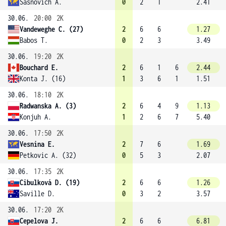
Sasnovich A.
0
2
1
2.41
30.06.
20:00
2K
Vandeweghe C. (27)
2
6
6
1.27
Babos T.
0
2
3
3.49
30.06.
19:20
2K
Bouchard E.
2
6
1
6
2.44
Konta J. (16)
1
3
6
1
1.51
30.06.
18:10
2K
Radwanska A. (3)
2
6
4
9
1.13
Konjuh A.
1
2
6
7
5.40
30.06.
17:50
2K
Vesnina E.
2
7
6
1.69
Petkovic A. (32)
0
5
3
2.07
30.06.
17:35
2K
Cibulková D. (19)
2
6
6
1.26
Saville D.
0
3
2
3.57
30.06.
17:20
2K
Cepelova J.
2
6
6
6.81