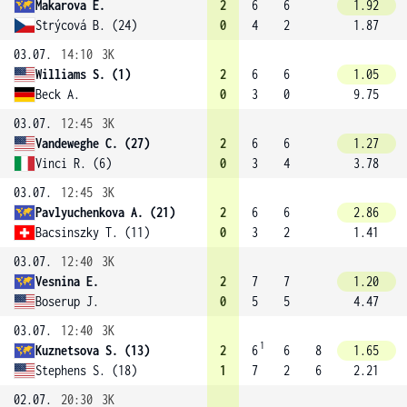
Makarova E.
2
6
6
1.92
Strýcová B. (24)
0
4
2
1.87
03.07.
14:10
3K
Williams S. (1)
2
6
6
1.05
Beck A.
0
3
0
9.75
03.07.
12:45
3K
Vandeweghe C. (27)
2
6
6
1.27
Vinci R. (6)
0
3
4
3.78
03.07.
12:45
3K
Pavlyuchenkova A. (21)
2
6
6
2.86
Bacsinszky T. (11)
0
3
2
1.41
03.07.
12:40
3K
Vesnina E.
2
7
7
1.20
Boserup J.
0
5
5
4.47
03.07.
12:40
3K
1
Kuznetsova S. (13)
2
6
6
8
1.65
Stephens S. (18)
1
7
2
6
2.21
02.07.
20:30
3K