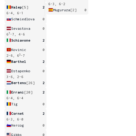
6-3, 6-2
Halep
[5]
2
Muguruza
[2]
0
6-4, 6-1
Schmiedlova
0
Sevastova
0
7
6
-7, 4-6
Schiavone
2
Kovinic
0
3
2-6, 6
-7
Barthel
2
Ostapenko
0
3-6, 2-6
Bertens
[26]
2
Errani
[20]
2
6-4, 6-4
Tig
0
Cornet
2
6-3, 6-0
Hercog
0
Gibbs
0