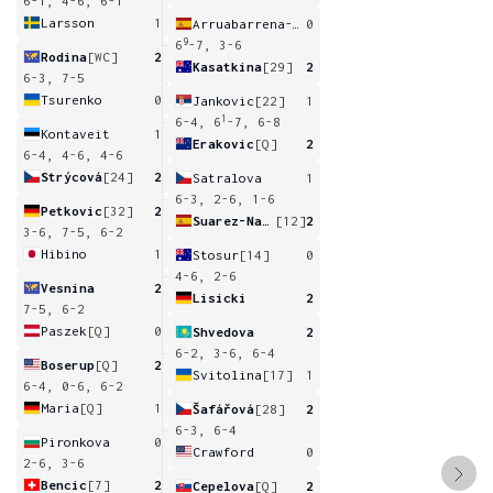
6-1, 4-6, 6-1
Larsson
1
Arruabarrena-Vecino
0
9
6
-7, 3-6
Rodina
[WC]
2
Kasatkina
[29]
2
6-3, 7-5
Tsurenko
0
Jankovic
[22]
1
1
6-4, 6
-7, 6-8
Kontaveit
1
Erakovic
[Q]
2
6-4, 4-6, 4-6
Strýcová
[24]
2
Satralova
1
6-3, 2-6, 1-6
Petkovic
[32]
2
Suarez-Navarro
[12]
2
3-6, 7-5, 6-2
Hibino
1
Stosur
[14]
0
4-6, 2-6
Vesnina
2
Lisicki
2
7-5, 6-2
Paszek
[Q]
0
Shvedova
2
6-2, 3-6, 6-4
Boserup
[Q]
2
Svitolina
[17]
1
6-4, 0-6, 6-2
Maria
[Q]
1
Šafářová
[28]
2
6-3, 6-4
Pironkova
0
Crawford
0
2-6, 3-6
Bencic
[7]
2
Cepelova
[Q]
2