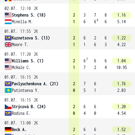
02.07.
12:10
2K
Stephens S. (18)
2
3
7
8
1.16
6
Minella M.
1
6
6
6
5.14
01.07.
17:55
2K
Kuznetsova S. (13)
2
6
2
6
1.22
Moore T.
1
1
6
3
4.22
01.07.
17:20
2K
7
Williams S. (1)
2
6
6
6
1.04
McHale C.
1
7
2
4
10.95
01.07.
16:15
2K
Pavlyuchenkova A. (21)
2
7
6
1.76
Putintseva Y.
0
5
1
2.03
01.07.
16:15
2K
Strýcová B. (24)
2
6
6
1.20
Rodina E.
0
4
0
4.54
01.07.
13:00
2K
Beck A.
2
6
6
1.52