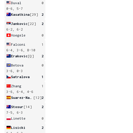
Duval
0
0-6, 5-7
Kasatkina
[29]
2
Jankovic
[22]
2
6-2, 6-2
Voegele
0
Falconi
1
6-4, 3-6, 8-10
Erakovic
[Q]
2
Betova
0
3-6, 0-3
Satralova
1
Zhang
1
3-6, 6-4, 4-6
Suarez-Navarro
[12]
2
Stosur
[14]
2
7-5, 6-3
Linette
0
Lisicki
2