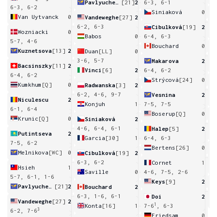
Pavlyuchenkova
[21]
2
6-3, 6-1
6-3, 6-2
Siniaková
0
Van Uytvanck
0
Vandeweghe
[27]
2
3
6-2, 6-3
Cibulková
[19]
2
Wozniacki
0
Babos
0
6-4, 6-3
5-7, 4-6
Bouchard
0
Kuznetsova
[13]
2
Duan
[LL]
0
7
3-6, 5-7
Makarova
2
Bacsinszky
[11]
2
Vinci
[6]
2
6-4, 6-2
6-4, 6-2
Strýcová
[24]
0
Kumkhum
[Q]
0
Radwanska
[3]
2
5
6
6-2, 4-6, 9-7
Vesnina
2
Niculescu
2
Konjuh
1
7-5, 7-5
6-1, 6-4
Boserup
[Q]
0
Krunic
[Q]
0
Siniaková
2
3
4-6, 6-4, 6-1
Halep
[5]
2
Putintseva
2
Garcia
[30]
1
6-4, 6-3
7-5, 6-2
Bertens
[26]
0
Melnikova
[WC]
0
Cibulková
[19]
2
7
6-3, 6-2
Cornet
1
Hsieh
1
Saville
0
4-6, 7-5, 2-6
5-7, 6-1, 1-6
Keys
[9]
2
Pavlyuchenkova
[21]
2
Bouchard
2
6
6-3, 1-6, 6-1
Doi
2
Vandeweghe
[27]
2
1
Konta
[16]
1
7-6
, 6-3
3
6-2, 7-6
Friedsam
0