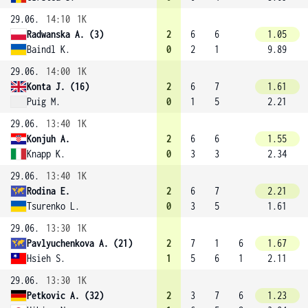
29.06.
14:10
1K
Radwanska A. (3)
2
6
6
1.05
Baindl K.
0
2
1
9.89
29.06.
14:00
1K
Konta J. (16)
2
6
7
1.61
Puig M.
0
1
5
2.21
29.06.
13:40
1K
Konjuh A.
2
6
6
1.55
Knapp K.
0
3
3
2.34
29.06.
13:40
1K
Rodina E.
2
6
7
2.21
Tsurenko L.
0
3
5
1.61
29.06.
13:30
1K
Pavlyuchenkova A. (21)
2
7
1
6
1.67
Hsieh S.
1
5
6
1
2.11
29.06.
13:30
1K
Petkovic A. (32)
2
3
7
6
1.23