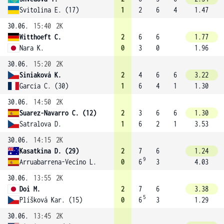
Svitolina E. (17)
1
2
6
4
1.47
30.06.
15:40
2K
Witthoeft C.
2
6
6
1.77
Nara K.
0
3
0
1.96
30.06.
15:20
2K
Siniaková K.
2
4
6
6
3.22
Garcia C. (30)
1
6
4
1
1.30
30.06.
14:50
2K
Suarez-Navarro C. (12)
2
3
6
6
1.30
Satralova D.
1
6
2
1
3.53
30.06.
14:15
2K
Kasatkina D. (29)
2
7
6
1.24
9
Arruabarrena-Vecino L.
0
6
3
4.03
30.06.
13:55
2K
Doi M.
2
7
6
3.38
5
Plíšková Kar. (15)
0
6
3
1.29
30.06.
13:45
2K