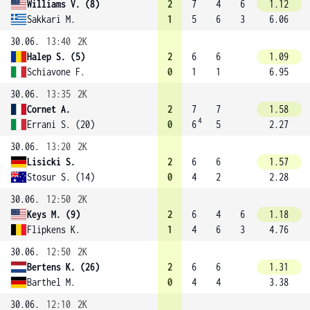
Williams V. (8)
2
7
4
6
1.12
Sakkari M.
1
5
6
3
6.06
30.06.
13:40
2K
Halep S. (5)
2
6
6
1.09
Schiavone F.
0
1
1
6.95
30.06.
13:35
2K
Cornet A.
2
7
7
1.58
4
Errani S. (20)
0
6
5
2.27
30.06.
13:20
2K
Lisicki S.
2
6
6
1.57
Stosur S. (14)
0
4
2
2.28
30.06.
12:50
2K
Keys M. (9)
2
6
4
6
1.18
Flipkens K.
1
4
6
3
4.76
30.06.
12:50
2K
Bertens K. (26)
2
6
6
1.31
Barthel M.
0
4
4
3.38
30.06.
12:10
2K