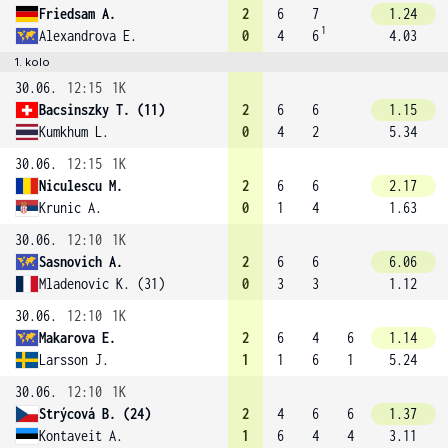
Friedsam A.
2
6
7
1.24
1
Alexandrova E.
0
4
6
4.03
1. kolo
30.06.
12:15
1K
Bacsinszky T. (11)
2
6
6
1.15
Kumkhum L.
0
4
2
5.34
30.06.
12:15
1K
Niculescu M.
2
6
6
2.17
Krunic A.
0
1
4
1.63
30.06.
12:10
1K
Sasnovich A.
2
6
6
6.06
Mladenovic K. (31)
0
3
3
1.12
30.06.
12:10
1K
Makarova E.
2
6
4
6
1.14
Larsson J.
1
1
6
1
5.24
30.06.
12:10
1K
Strýcová B. (24)
2
4
6
6
1.37
Kontaveit A.
1
6
4
4
3.11