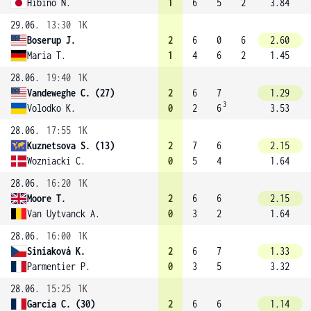
Hibino N.
1
6
5
2
3.84
29.06.
13:30
1K
Boserup J.
2
6
0
6
2.60
Maria T.
1
4
6
2
1.45
28.06.
19:40
1K
Vandeweghe C. (27)
2
6
7
1.29
3
Volodko K.
0
2
6
3.53
28.06.
17:55
1K
Kuznetsova S. (13)
2
7
6
2.15
Wozniacki C.
0
5
4
1.64
28.06.
16:20
1K
Moore T.
2
6
6
2.15
Van Uytvanck A.
0
3
2
1.64
28.06.
16:00
1K
Siniaková K.
2
6
7
1.33
Parmentier P.
0
3
5
3.32
28.06.
15:25
1K
Garcia C. (30)
2
6
6
1.14