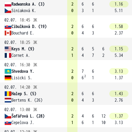
Radwanska A. (3)
2
6
6
1.16
Siniaková K.
0
3
1
5.11
02.07.
18:45
3K
Cibulková D. (19)
2
6
6
1.58
Bouchard E.
0
4
3
2.37
02.07.
18:25
3K
Keys M. (9)
2
6
5
6
1.15
Cornet A.
1
4
7
2
5.34
02.07.
16:30
3K
Shvedova Y.
2
7
6
3.13
2
Lisicki S.
0
6
1
1.37
02.07.
14:20
3K
Halep S. (5)
2
6
6
1.43
Bertens K. (26)
0
4
3
2.76
02.07.
13:00
3K
Šafářová L. (28)
2
4
6
12
1.37
Cepelova J.
1
6
1
10
3.13
02.07.
12:10
3K