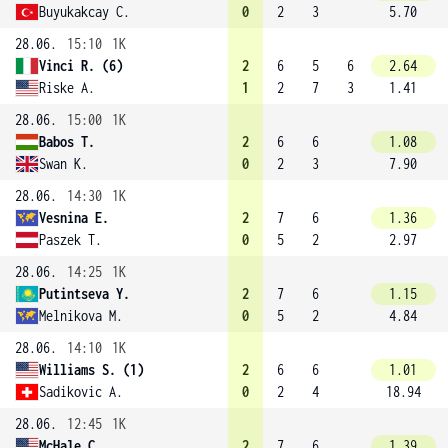
Buyukakcay C.
0
2
3
5.70
28.06.
15:10
1K
Vinci R. (6)
2
6
5
6
2.64
Riske A.
1
2
7
3
1.41
28.06.
15:00
1K
Babos T.
2
6
6
1.08
Swan K.
0
2
3
7.90
28.06.
14:30
1K
Vesnina E.
2
7
6
1.36
Paszek T.
0
5
2
2.97
28.06.
14:25
1K
Putintseva Y.
2
7
6
1.15
Melnikova M.
0
5
2
4.84
28.06.
14:10
1K
Williams S. (1)
2
6
6
1.01
Sadikovic A.
0
2
4
18.94
28.06.
12:45
1K
McHale C.
2
7
6
1.39