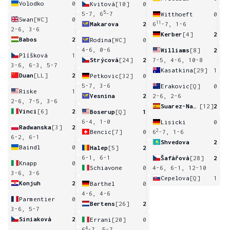
Volodko
0
Kvitová
[10]
0
5
5-7, 6
-7
Witthoeft
0
Swan
[WC]
0
11
Makarova
2
6
-7, 1-6
2-6, 3-6
Kerber
[4]
2
Babos
2
Rodina
[WC]
0
4-6, 0-6
Williams
[8]
2
Plíšková
1
Strýcová
[24]
2
7-5, 4-6, 10-8
3-6, 6-3, 5-7
Kasatkina
[29]
1
Duan
[LL]
2
Petkovic
[32]
0
5-7, 3-6
Erakovic
[Q]
0
Riske
1
Vesnina
2
2-6, 2-6
2-6, 7-5, 3-6
Suarez-Navarro
[12]
2
Vinci
[6]
2
Boserup
[Q]
1
6-4, 1-0
Lisicki
0
Radwanska
[3]
2
2
Bencic
[7]
0
6
-7, 1-6
6-2, 6-1
Shvedova
2
Baindl
0
Halep
[5]
2
6-1, 6-1
Šafářová
[28]
2
Knapp
0
Schiavone
0
4-6, 6-1, 12-10
3-6, 3-6
Cepelova
[Q]
1
Konjuh
2
Barthel
0
4-6, 4-6
Parmentier
0
Bertens
[26]
2
3-6, 5-7
Siniaková
2
Errani
[20]
0
4
6
-7, 5-7