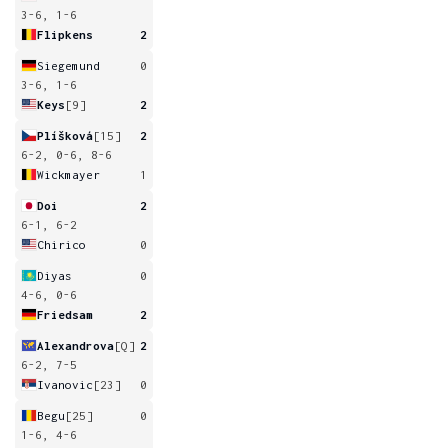
3-6, 1-6
Flipkens
2
Siegemund
0
3-6, 1-6
Keys
[9]
2
Plíšková
[15]
2
6-2, 0-6, 8-6
Wickmayer
1
Doi
2
6-1, 6-2
Chirico
0
Diyas
0
4-6, 0-6
Friedsam
2
Alexandrova
[Q]
2
6-2, 7-5
Ivanovic
[23]
0
Begu
[25]
0
1-6, 4-6