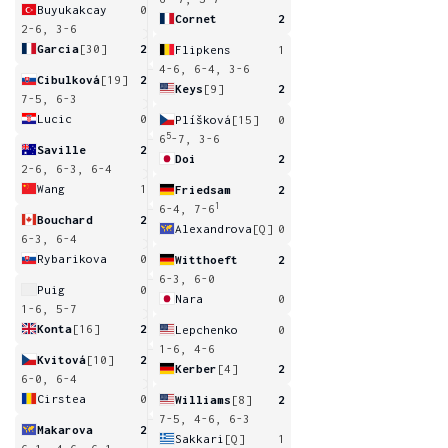
Buyukakcay
0
Cornet
2
2-6, 3-6
Garcia
[30]
2
Flipkens
1
4-6, 6-4, 3-6
Cibulková
[19]
2
Keys
[9]
2
7-5, 6-3
Lucic
0
Plíšková
[15]
0
5
6
-7, 3-6
Saville
2
Doi
2
2-6, 6-3, 6-4
Wang
1
Friedsam
2
1
6-4, 7-6
Bouchard
2
Alexandrova
[Q]
0
6-3, 6-4
Rybarikova
0
Witthoeft
2
6-3, 6-0
Puig
0
Nara
0
1-6, 5-7
Konta
[16]
2
Lepchenko
0
1-6, 4-6
Kvitová
[10]
2
Kerber
[4]
2
6-0, 6-4
Cirstea
0
Williams
[8]
2
7-5, 4-6, 6-3
Makarova
2
Sakkari
[Q]
1