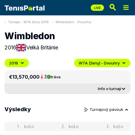
Turnaje - WTA ženy 2016
Wimbledon - Dvouhry
Wimbledon
2016
Velká Británie
2016
WTA (ženy) - Dvouhry
€13,570,000
Ž
tráva
Info o turnaji
Výsledky
Turnajový pavouk
1. kolo
2. kolo
3. kolo