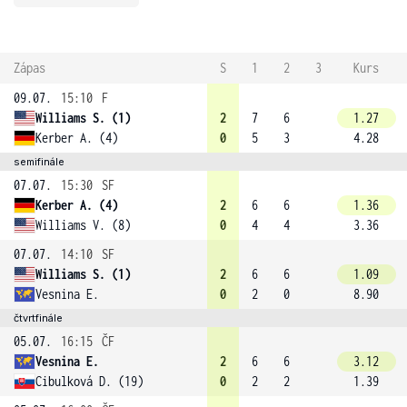
Zápas
S
1
2
3
Kurs
09.07.
15:10
F
Williams S. (1)
2
7
6
1.27
Kerber A. (4)
0
5
3
4.28
semifinále
07.07.
15:30
SF
Kerber A. (4)
2
6
6
1.36
Williams V. (8)
0
4
4
3.36
07.07.
14:10
SF
Williams S. (1)
2
6
6
1.09
Vesnina E.
0
2
0
8.90
čtvrtfinále
05.07.
16:15
ČF
Vesnina E.
2
6
6
3.12
Cibulková D. (19)
0
2
2
1.39