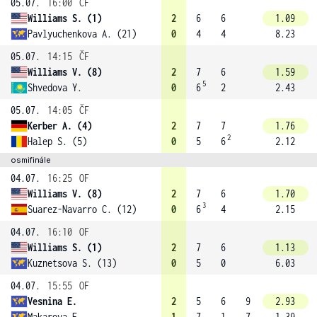
05.07.
16:00
ČF
Williams S. (1)
2
6
6
1.09
Pavlyuchenkova A. (21)
0
4
4
8.23
05.07.
14:15
ČF
Williams V. (8)
2
7
6
1.59
5
Shvedova Y.
0
6
2
2.43
05.07.
14:05
ČF
Kerber A. (4)
2
7
7
1.76
2
Halep S. (5)
0
5
6
2.12
osmifinále
04.07.
16:25
OF
Williams V. (8)
2
7
6
1.70
3
Suarez-Navarro C. (12)
0
6
4
2.15
04.07.
16:10
OF
Williams S. (1)
2
7
6
1.13
Kuznetsova S. (13)
0
5
0
6.03
04.07.
15:55
OF
Vesnina E.
2
5
6
9
2.93
Makarova E.
1
7
1
7
1.39