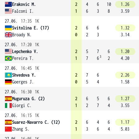
Erakovic M.
2
4
6
10
1.26
Falconi I.
1
6
3
8
3.59
27.06.
17:35
1K
Svitolina E. (17)
2
6
6
1.32
Broady N.
0
2
3
3.14
27.06.
17:20
1K
Lepchenko V.
2
5
7
6
1.20
3
Pereira T.
1
7
6
2
4.20
27.06.
16:45
1K
Shvedova Y.
2
7
6
2.26
Goerges J.
0
5
4
1.58
27.06.
16:30
1K
Muguruza G. (2)
2
6
5
6
1.27
Giorgi C.
1
2
7
4
3.55
27.06.
16:15
1K
Suarez-Navarro C. (12)
2
6
4
6
1.17
Zhang S.
1
3
6
4
5.03
27.06.
16:05
1K