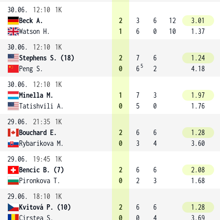
30.06.
12:10
1K
Beck A.
2
3
6
12
3.01
Watson H.
1
6
0
10
1.37
30.06.
12:10
1K
Stephens S. (18)
2
7
6
1.24
5
Peng S.
0
6
2
4.18
30.06.
12:10
1K
Minella M.
1
7
3
1.97
Tatishvili A.
0
5
0
1.76
29.06.
21:35
1K
Bouchard E.
2
6
6
1.28
Rybarikova M.
0
3
4
3.60
29.06.
19:45
1K
Bencic B. (7)
2
6
6
2.08
Pironkova T.
0
2
3
1.68
29.06.
18:10
1K
Kvitová P. (10)
2
6
6
1.28
Cirstea S.
0
0
4
3.69