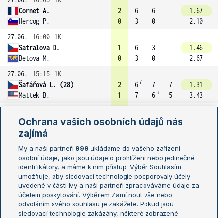
Cornet A.
2
6
6
1.67
Hercog P.
0
3
0
2.10
27.06.
16:00
1K
Satralova D.
1
6
3
1.46
Betova M.
0
3
0
2.67
27.06.
15:15
1K
7
Šafářová L. (28)
2
6
7
7
1.31
3
Mattek B.
1
7
6
5
3.43
27.06.
15:05
1K
Ochrana vašich osobních údajů nás
Flipkens K.
2
6
6
1.25
zajímá
Gibbs N.
0
3
1
3.93
27.06.
15:05
1K
My a naši partneři
999
ukládáme do vašeho zařízení
osobní údaje, jako jsou údaje o prohlížení nebo jedinečné
Keys M. (9)
2
6
6
1.13
identifikátory, a máme k nim přístup. Výběr Souhlasím
Siegemund L.
0
3
1
5.85
umožňuje, aby sledovací technologie podporovaly účely
27.06.
14:45
1K
uvedené v části My a naši partneři zpracováváme údaje za
účelem poskytování. Výběrem Zamítnout vše nebo
Alexandrova E.
2
6
7
6.30
odvoláním svého souhlasu je zakážete. Pokud jsou
Ivanovic A. (23)
0
2
5
1.12
sledovací technologie zakázány, některé zobrazené