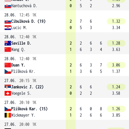
Hantuchová D.
0
5
2
2.96
28.06.
12:45
1K
Cibulková D. (19)
2
7
6
1.32
Lucic M.
0
5
3
3.34
28.06.
12:40
1K
Saville D.
2
2
6
6
1.28
Wang Q.
1
6
3
4
3.63
28.06.
12:40
1K
Duan Y.
2
6
3
7
3.06
Plíšková Kr.
1
3
6
5
1.37
27.06.
20:15
1K
Jankovic J. (22)
2
6
6
1.24
Voegele S.
0
2
2
3.58
27.06.
20:10
1K
Plíšková Kar. (15)
2
6
0
8
1.26
Wickmayer Y.
1
2
6
6
3.85
27.06.
20:00
1K