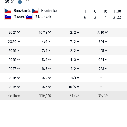
05.01.
OF
Bouzková
/
Hradecká
1
6
10
1.30
Juvan
/
Zidansek
6
3
7
3.33
2021
10/13
2/2
7/10
2020
14/6
7/2
3/4
2019
7/9
2/2
4/5
2018
15/8
4/3
9/4
2017
8/5
1/2
7/3
-
2016
10/2
9/1
-
2015
10/5
10/5
Celkem
116/76
61/28
39/39