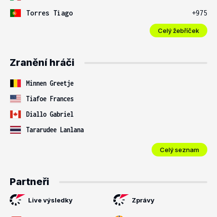
Torres Tiago
+975
Celý žebříček
Zranění hráči
Minnen Greetje
Tiafoe Frances
Diallo Gabriel
Tararudee Lanlana
Celý seznam
Partneři
Live výsledky
Zprávy