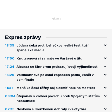
Expres zprávy
18:35
Jódara čeká proti Lehečkovi velký test, tuší
španělská média
17:50
Knutsonová si zahraje ve Varšavě o titul
17:24
Alcaraz se Sinnerem prokazují svoji výjimečnost
16:26
Valdmannová po osmi zápasech padla, končí v
semifinále
11:37
Menšíka čeká těžký boj o osmifinále na Masters
09:04
Štěpánek s volbou povrchu proti Spojeným státům
nesouhlasí
07:15
Nosková s Bouzkovou dohrály i ve čtyřhře