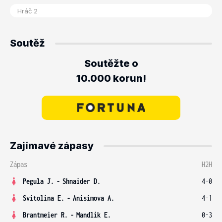
Soutěž
Soutěžte o
10.000 korun!
Zajímavé zápasy
Zápas
H2H
Pegula J.
-
Shnaider D.
4-0
Svitolina E.
-
Anisimova A.
4-1
Brantmeier R.
-
Mandlik E.
0-3