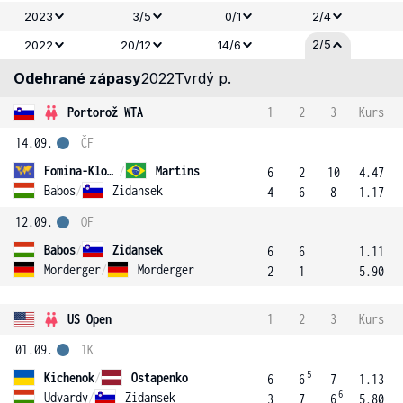
2023
3/5
0/1
2/4
2/5
2022
20/12
14/6
Odehrané zápasy
2022
Tvrdý p.
Portorož WTA
1
2
3
Kurs
14.09.
ČF
Fomina-Klotz
/
Martins
6
2
10
4.47
Babos
/
Zidansek
4
6
8
1.17
12.09.
OF
Babos
/
Zidansek
6
6
1.11
Morderger
/
Morderger
2
1
5.90
US Open
1
2
3
Kurs
01.09.
1K
5
Kichenok
/
Ostapenko
6
6
7
1.13
6
Udvardy
/
Zidansek
3
7
6
5.80