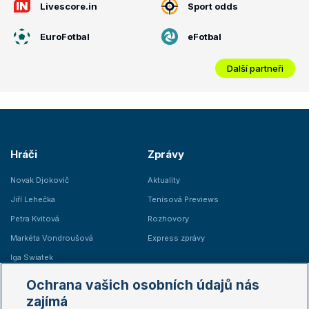
Livescore.in
Sport odds
EuroFotbal
eFotbal
Další partneři
Hráči
Zprávy
Novak Djokovič
Aktuality
Jiří Lehečka
Tenisová Previews
Petra Kvitová
Rozhovory
Markéta Vondroušová
Express zprávy
Iga Swiatek
Marie Bouzková
Ochrana vašich osobních údajů nás
Žebříčky
Kalendář turnajů
zajímá