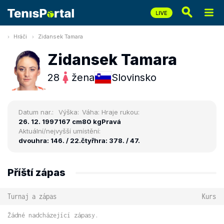
Hráči
Zidansek Tamara
Zidansek Tamara
28
žena
Slovinsko
Datum nar.:
Výška:
Váha:
Hraje rukou:
26. 12. 1997
167 cm
80 kg
Pravá
Aktuální/nejvyšší umístění:
dvouhra: 146. / 22.
čtyřhra: 378. / 47.
Příští zápas
Turnaj a zápas
Kurs
Žádné nadcházející zápasy.