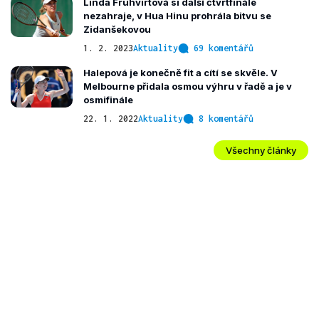
Linda Fruhvirtová si další čtvrtfinále
nezahraje, v Hua Hinu prohrála bitvu se
Zidanšekovou
1. 2. 2023
Aktuality
69 komentářů
Halepová je konečně fit a cítí se skvěle. V
Melbourne přidala osmou výhru v řadě a je v
osmifinále
22. 1. 2022
Aktuality
8 komentářů
Všechny články