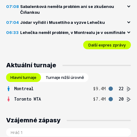
07:08
Sabalenková neměla problém ani se zkušenou
Číňankou
07:04
Jódar vyřídil i Musettiho a vyzve Lehečku
06:33
Lehečka neměl problém, v Montrealu je v osmifinále
Další expres zprávy
Aktuální turnaje
Hlavní turnaje
Turnaje nižší úrovně
Montreal
$9.4M
22
Toronto WTA
$7.4M
20
Vzájemné zápasy