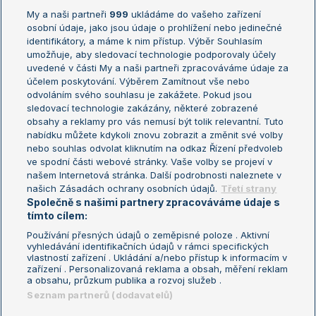
My a naši partneři
999
ukládáme do vašeho zařízení
Žebříček ATP (muži)
Australian Open
osobní údaje, jako jsou údaje o prohlížení nebo jedinečné
Žebříček WTA (ženy)
French Open
identifikátory, a máme k nim přístup. Výběr Souhlasím
umožňuje, aby sledovací technologie podporovaly účely
Sázkařský žebříček
Wimbledon
uvedené v části My a naši partneři zpracováváme údaje za
US Open
účelem poskytování. Výběrem Zamítnout vše nebo
odvoláním svého souhlasu je zakážete. Pokud jsou
Turnaj mistrů
sledovací technologie zakázány, některé zobrazené
Turnaj mistryň
obsahy a reklamy pro vás nemusí být tolik relevantní. Tuto
Aktualní trendy
nabídku můžete kdykoli znovu zobrazit a změnit své volby
nebo souhlas odvolat kliknutím na odkaz Řízení předvoleb
ve spodní části webové stránky. Vaše volby se projeví v
Fotbalové přestupy
našem Internetová stránka. Další podrobnosti naleznete v
Livesport Daily
našich Zásadách ochrany osobních údajů.
Třetí strany
Společně s našimi partnery zpracováváme údaje s
LS Prague Open
tímto cílem:
Používání přesných údajů o zeměpisné poloze . Aktivní
vyhledávání identifikačních údajů v rámci specifických
vlastností zařízení . Ukládání a/nebo přístup k informacím v
Podmínky užití
Nastavení soukromí
zařízení . Personalizovaná reklama a obsah, měření reklam
GDPR a žurnalistika
Reklama
a obsahu, průzkum publika a rozvoj služeb .
Informace o zpracování osobních
Kontakt
Seznam partnerů (dodavatelů)
údajů
Tiráž