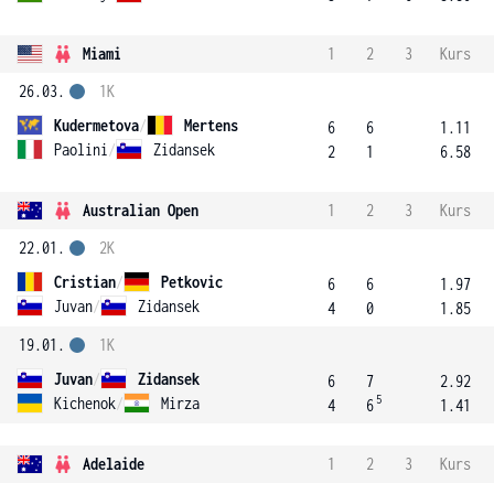
Miami
1
2
3
Kurs
26.03.
1K
Kudermetova
/
Mertens
6
6
1.11
Paolini
/
Zidansek
2
1
6.58
Australian Open
1
2
3
Kurs
22.01.
2K
Cristian
/
Petkovic
6
6
1.97
Juvan
/
Zidansek
4
0
1.85
19.01.
1K
Juvan
/
Zidansek
6
7
2.92
5
Kichenok
/
Mirza
4
6
1.41
Adelaide
1
2
3
Kurs