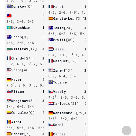
2-6, 7-6
, 2-6, 4-6
Donskoy
[Q]
3
Mahut
1
4
4-6, 2-6, 7-6
, 1-6
Lu
0
Garcia-Lopez
[31]
3
3-6, 3-6, 0-3
Kukushkin
1
Tomic
[24]
3
6-3, 6-2, 3-6, 5-7, 7-5
Ebden
[Q]
0
Hewitt
[WC]
2
4-6, 2-6, 4-6
Dimitrov
[17]
3
Haase
1
4
6-4, 3-6, 6
-7, 4-6
Chardy
[27]
3
Gasquet
[12]
3
6
6-2, 6-1, 6
-7, 6-2
Shane
[WC]
1
Isner
[13]
3
6-3, 6-4, 6-4
Mayer
0
Youzhny
0
5
7-6
, 3-6, 3-6, 0-3
Klizan
1
Veselý
3
3
7-6
, 3-6, 3-6, 6-2, 7-6
Krajinovič
3
Karlovic
[21]
2
6-4, 6-0, 6-4
Gonzalez
[Q]
0
Kohlschreiber
[29]
3
4
7-6
, 6-2, 6-2
Albot
1
Rosol
0
6-4, 5-7, 1-6, 0-6
Ferrer
[7]
3
Darcis
0