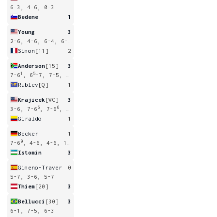
6-3, 4-6, 0-3
Bedene
1
Young
3
2-6, 4-6, 6-4, 6-4, 6-4
Simon
[11]
2
Anderson
[15]
3
1
5
7-6
, 6
-7, 7-5, 6-3
Rublev
[Q]
1
Krajicek
[WC]
3
6
6
1
3-6, 7-6
, 7-6
, 7-6
Giraldo
1
Becker
1
9
7-6
, 4-6, 4-6, 1-6
Istomin
3
Gimeno-Traver
0
5-7, 3-6, 5-7
Thiem
[20]
3
Bellucci
[30]
3
6-1, 7-5, 6-3