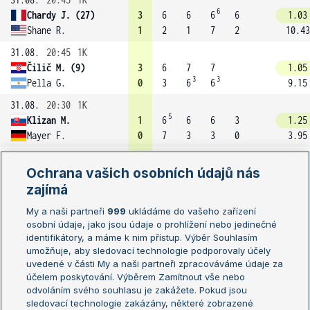
6
Chardy J. (27)
3
6
6
6
6
1.03
Shane R.
1
2
1
7
2
10.43
31.08.
20:45
1K
Čilič M. (9)
3
6
7
7
1.05
3
3
Pella G.
0
3
6
6
9.15
31.08.
20:30
1K
5
Klizan M.
1
6
6
6
3
1.25
Mayer F.
0
7
3
3
0
3.95
31.08.
20:15
1K
Ochrana vašich osobních údajů nás
Stakhovsky S.
3
6
3
7
6
2.27
3
zajímá
Millman J.
1
1
6
6
4
1.57
31.08.
20:05
1K
My a naši partneři
999
ukládáme do vašeho zařízení
osobní údaje, jako jsou údaje o prohlížení nebo jedinečné
Raonic M. (10)
3
6
7
6
1.06
identifikátory, a máme k nim přístup. Výběr Souhlasím
8
Smyczek T.
0
4
6
1
7.95
umožňuje, aby sledovací technologie podporovaly účely
31.08.
19:10
1K
uvedené v části My a naši partneři zpracováváme údaje za
3
účelem poskytování. Výběrem Zamítnout vše nebo
Verdasco F.
3
3
6
6
6
6
1.25
odvoláním svého souhlasu je zakážete. Pokud jsou
Haas T.
2
6
1
7
3
1
3.60
sledovací technologie zakázány, některé zobrazené