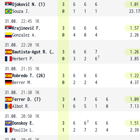
Djokovič N. (1)
3
6
6
6
1.01
Souza J.
0
1
1
1
23.17
31.08.
22:45
1K
Krajinovič F.
3
6
6
6
1.57
Gonzalez A.
0
4
0
4
2.26
31.08.
22:20
1K
Bautista-Agut R. (23)
3
6
6
7
1.26
7
Herbert P.
0
3
2
6
3.85
31.08.
21:35
1K
Robredo T. (26)
3
6
6
6
1.22
Berrer M.
0
2
2
4
4.37
31.08.
21:30
1K
Ferrer D. (7)
3
4
7
6
6
1.09
Albot R.
1
6
5
1
0
7.13
31.08.
20:50
1K
3
Donskoy E.
3
6
6
6
6
1.51
Pouille L.
1
2
7
2
4
2.39
31.08.
20:45
1K