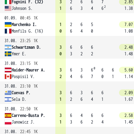
Fognini F. (32)
3
2
6
6
7
2.85
2
Johnson S.
1
6
3
4
6
1.38
01.09.
00:45
1K
Marchenko I.
1
2
6
5
7.07
Monfils G. (16)
0
6
4
0
1.08
31.08.
23:25
1K
Schwartzman D.
3
6
6
6
2.48
Ymer E.
0
3
2
2
1.48
31.08.
23:15
1K
0
Haider-Maurer A.
3
6
3
6
6
6
5.60
Pospisil V.
2
4
6
7
0
1
1.14
31.08.
23:10
1K
Cuevas P.
3
6
3
6
6
2.09
Sela D.
1
2
6
4
1
1.67
31.08.
22:50
1K
Carreno-Busta P.
3
6
4
6
6
2.58
Janowicz J.
1
3
6
2
4
1.45
31.08.
22:45
1K