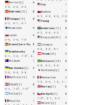
Berrer
[Q]
0
Ram
1
2-6, 2-6, 4-6
Robredo
[26]
3
Bedene
1
6-3, 4-6, 4-6, 2-6
Tsonga
[19]
3
Young
3
6-3, 6-1, 6-1
Nieminen
0
Anderson
[15]
3
6-3, 6-4, 6-2
Lacko
0
Krajicek
[WC]
0
2-6, 3-6, 1-6
Granollers-Pujol
3
Istomin
0
4-6, 4-6, 0-1
Stakhovsky
3
Thiem
[20]
1
3
6-1, 3-6, 7-6
, 6-4
Millman
1
Bellucci
[30]
3
6-0, 6-3, 6-4
Marchenko
[Q]
1
Nishioka
[Q]
0
2-6, 6-4, 5-0
Monfils
[16]
0
Mannarino
2
7-5, 6-4, 1-6, 3-6, 1-6
Čilič
[9]
3
Murray
[3]
3
3
3
6-3, 7-6
, 7-6
Pella
[Q]
0
Berdych
[6]
3
2
7-6
, 6-1, 6-3
Pouille
1
Melzer
[Q]
0
3