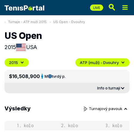
Turnaje - ATP muži 2015
US Open - Dvouhry
US Open
2015
USA
2015
ATP (muži) - Dvouhry
$16,508,900
M
tvrdý p.
Info o turnaji
Výsledky
Turnajový pavouk
1. kolo
2. kolo
3. kolo