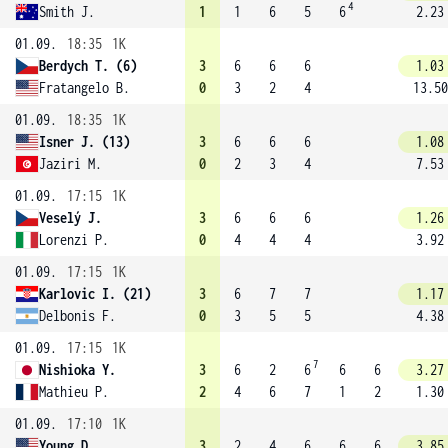
4
Smith J.
1
1
6
5
6
2.23
01.09.
18:35
1K
Berdych T. (6)
3
6
6
6
1.03
Fratangelo B.
0
3
2
4
13.50
01.09.
18:35
1K
Isner J. (13)
3
6
6
6
1.08
Jaziri M.
0
2
3
4
7.53
01.09.
17:15
1K
Veselý J.
3
6
6
6
1.26
Lorenzi P.
0
4
4
4
3.92
01.09.
17:15
1K
Karlovic I. (21)
3
6
7
7
1.17
Delbonis F.
0
3
5
5
4.38
01.09.
17:15
1K
7
Nishioka Y.
3
6
2
6
6
6
3.27
Mathieu P.
2
4
6
7
1
2
1.30
01.09.
17:10
1K
Young D.
3
2
4
6
6
6
3.85