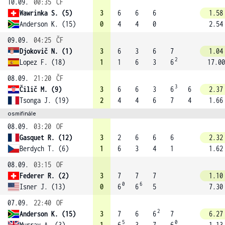
10.09.
00:35
ČF
Wawrinka S. (5)
3
6
6
6
1.58
Anderson K. (15)
0
4
4
0
2.54
09.09.
04:25
ČF
Djokovič N. (1)
3
6
3
6
7
1.04
2
Lopez F. (18)
1
1
6
3
6
17.00
08.09.
21:20
ČF
3
Čilič M. (9)
3
6
6
3
6
6
2.37
Tsonga J. (19)
2
4
4
6
7
4
1.66
osmifinále
08.09.
03:20
OF
Gasquet R. (12)
3
2
6
6
6
2.32
Berdych T. (6)
1
6
3
4
1
1.62
08.09.
03:15
OF
Federer R. (2)
3
7
7
7
1.10
0
6
Isner J. (13)
0
6
6
5
7.30
07.09.
22:40
OF
2
Anderson K. (15)
3
7
6
6
7
6.27
5
0
Murray A. (3)
1
6
3
7
6
1.13