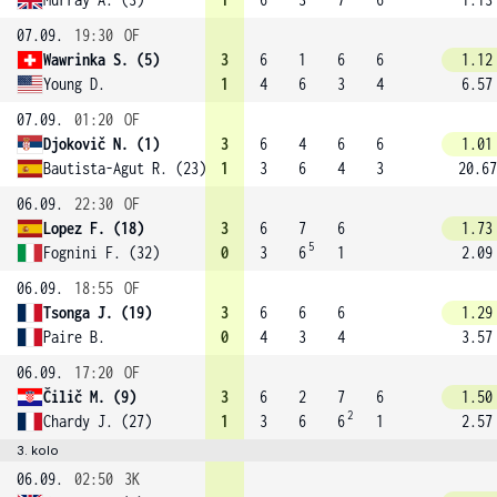
07.09.
19:30
OF
Wawrinka S. (5)
3
6
1
6
6
1.12
Young D.
1
4
6
3
4
6.57
07.09.
01:20
OF
Djokovič N. (1)
3
6
4
6
6
1.01
Bautista-Agut R. (23)
1
3
6
4
3
20.67
06.09.
22:30
OF
Lopez F. (18)
3
6
7
6
1.73
5
Fognini F. (32)
0
3
6
1
2.09
06.09.
18:55
OF
Tsonga J. (19)
3
6
6
6
1.29
Paire B.
0
4
3
4
3.57
06.09.
17:20
OF
Čilič M. (9)
3
6
2
7
6
1.50
2
Chardy J. (27)
1
3
6
6
1
2.57
3. kolo
06.09.
02:50
3K