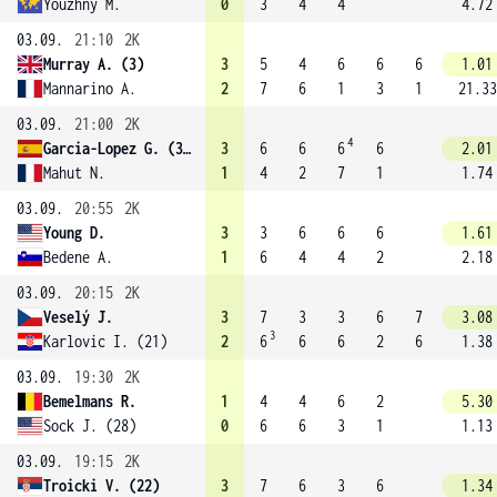
Youzhny M.
0
3
4
4
4.72
03.09.
21:10
2K
Murray A. (3)
3
5
4
6
6
6
1.01
Mannarino A.
2
7
6
1
3
1
21.33
03.09.
21:00
2K
4
Garcia-Lopez G. (31)
3
6
6
6
6
2.01
Mahut N.
1
4
2
7
1
1.74
03.09.
20:55
2K
Young D.
3
3
6
6
6
1.61
Bedene A.
1
6
4
4
2
2.18
03.09.
20:15
2K
Veselý J.
3
7
3
3
6
7
3.08
3
Karlovic I. (21)
2
6
6
6
2
6
1.38
03.09.
19:30
2K
Bemelmans R.
1
4
4
6
2
5.30
Sock J. (28)
0
6
6
3
1
1.13
03.09.
19:15
2K
Troicki V. (22)
3
7
6
3
6
1.34