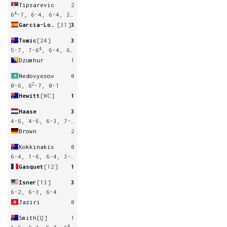
Tipsarevic
2
4
6
-7, 6-4, 6-4, 3-6, 1-6
Garcia-Lopez
[31]
3
Tomic
[24]
3
4
5-7, 7-6
, 6-4, 6-3
Dzumhur
1
Nedovyesov
0
2
0-6, 6
-7, 0-1
Hewitt
[WC]
1
Haase
3
4-6, 4-6, 6-3, 7-5, 6-4
Brown
2
Kokkinakis
0
6-4, 1-6, 6-4, 3-6, 0-2
Gasquet
[12]
1
Isner
[13]
3
6-2, 6-3, 6-4
Jaziri
0
Smith
[Q]
1
4