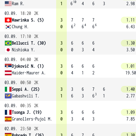
10
Ram R.
1
6
4
6
3
2.98
03.09.
18:20
2K
Wawrinka S. (5)
3
7
7
7
1.11
2
4
6
Chung H.
0
6
6
6
6.43
03.09.
17:10
2K
Bellucci T. (30)
3
6
6
6
1.30
Nishioka Y.
0
0
3
4
3.50
03.09.
04:00
2K
Djokovič N. (1)
3
6
6
6
1.01
Haider-Maurer A.
0
4
1
2
19.50
03.09.
00:50
2K
Seppi A. (25)
3
3
6
7
6
1.40
3
Gabashvili T.
1
6
3
6
1
2.77
03.09.
00:35
2K
Tsonga J. (19)
3
6
6
6
1.09
Granollers-Pujol M.
0
3
4
3
7.85
02.09.
23:50
2K
Robredo T. (26)
3
6
7
6
1.30