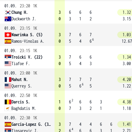
01.09.
23:20
1K
Chung H.
3
6
6
6
1.32
Duckworth J.
0
3
1
2
3.15
01.09.
23:15
1K
Wawrinka S. (5)
3
7
6
7
1.03
6
Ramos-Vinolas A.
0
5
4
6
12.67
01.09.
23:15
1K
Troicki V. (22)
3
7
6
6
1.34
Tiafoe F.
0
5
4
3
3.00
01.09.
23:00
1K
Mahut N.
3
7
7
7
4.20
6
Querrey S.
0
5
6
5
1.22
01.09.
22:50
1K
2
Darcis S.
1
6
6
6
3
4.38
Baghdatis M.
0
7
3
2
1
1.18
01.09.
22:30
1K
Garcia-Lopez G. (31)
3
7
4
4
6
6
1.41
4
Tipsarevic J.
2
6
6
6
3
1
2.71