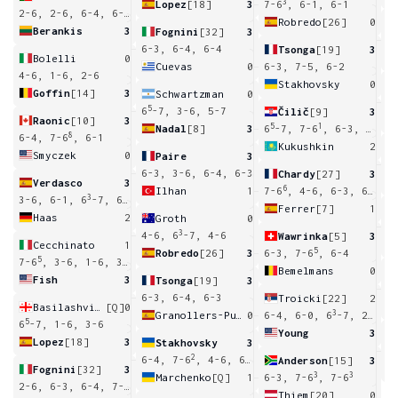
3
Lopez
[18]
3
7-6
, 6-1, 6-1
2-6, 2-6, 6-4, 6-2, 6-7
Robredo
[26]
0
Berankis
3
Fognini
[32]
3
4
6-3, 6-4, 6-4
Tsonga
[19]
3
Bolelli
0
Cuevas
0
6-3, 7-5, 6-2
4-6, 1-6, 2-6
Stakhovsky
0
Goffin
[14]
3
Schwartzman
0
6
5
6
-7, 3-6, 5-7
Čilič
[9]
3
Raonic
[10]
3
5
1
3
Nadal
[8]
3
6
-7, 7-6
, 6-3, 6
-7,
8
6-4, 7-6
, 6-1
Kukushkin
2
Smyczek
0
Paire
3
6
6-3, 3-6, 6-4, 6-3
Chardy
[27]
3
Verdasco
3
6
Ilhan
1
7-6
, 4-6, 6-3, 6-1
3
3-6, 6-1, 6
-7, 6-3, 6-1
Ferrer
[7]
1
Haas
2
Groth
0
7
3
4-6, 6
-7, 4-6
Wawrinka
[5]
3
Cecchinato
1
5
Robredo
[26]
3
6-3, 7-6
, 6-4
5
7-6
, 3-6, 1-6, 3-6
Bemelmans
0
Fish
3
Tsonga
[19]
3
6
6-3, 6-4, 6-3
Troicki
[22]
2
Basilashvili
[Q]
0
3
Granollers-Pujol
0
6-4, 6-0, 6
-7, 2-6, 4-6
5
6
-7, 1-6, 3-6
Young
3
Lopez
[18]
3
Stakhovsky
3
0
6
2
6-4, 7-6
, 4-6, 6-4
Anderson
[15]
3
Fognini
[32]
3
3
3
Marchenko
[Q]
1
6-3, 7-6
, 7-6
2
2-6, 6-3, 6-4, 7-6
Thiem
[20]
0