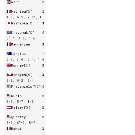
Ward
0
Mathieu
[Q]
2
7
4-6, 6-2, 7-6
, 1-6, 2-6
Nishioka
[Q]
3
Kravchuk
[Q]
0
6
6
-7, 4-6, 1-6
Mannarino
3
Kyrgios
1
5-7, 3-6, 6-4, 1-6
Murray
[3]
3
Berdych
[6]
3
6-3, 6-2, 6-4
Fratangelo
[WC]
0
Kudla
0
3-6, 5-7, 1-6
Melzer
[Q]
3
Querrey
0
6
5-7, 6
-7, 5-7
Mahut
3