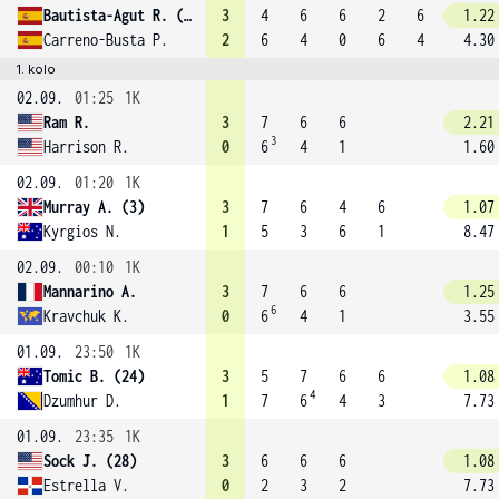
Bautista-Agut R. (23)
3
4
6
6
2
6
1.22
Carreno-Busta P.
2
6
4
0
6
4
4.30
1. kolo
02.09.
01:25
1K
Ram R.
3
7
6
6
2.21
3
Harrison R.
0
6
4
1
1.60
02.09.
01:20
1K
Murray A. (3)
3
7
6
4
6
1.07
Kyrgios N.
1
5
3
6
1
8.47
02.09.
00:10
1K
Mannarino A.
3
7
6
6
1.25
6
Kravchuk K.
0
6
4
1
3.55
01.09.
23:50
1K
Tomic B. (24)
3
5
7
6
6
1.08
4
Dzumhur D.
1
7
6
4
3
7.73
01.09.
23:35
1K
Sock J. (28)
3
6
6
6
1.08
Estrella V.
0
2
3
2
7.73