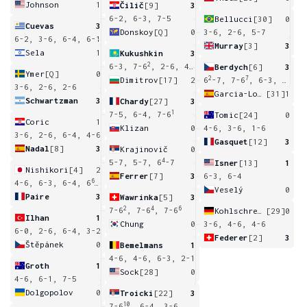
Johnson
1
Čilič
[9]
3
6-2, 6-3, 7-5
Bellucci
[30]
0
Cuevas
3
Donskoy
[Q]
0
3-6, 2-6, 5-7
6-2, 3-6, 6-4, 6-1
Murray
[3]
3
Sela
1
Kukushkin
3
2
6-3, 7-6
, 2-6, 4-6, 6-4
Berdych
[6]
3
Ymer
[Q]
0
2
7
Dimitrov
[17]
2
6
-7, 7-6
, 6-3, 6-3
3-6, 2-6, 2-6
Garcia-Lopez
[31]
1
Schwartzman
3
Chardy
[27]
3
1
7-5, 6-4, 7-6
Tomic
[24]
0
Coric
1
Klizan
0
4-6, 3-6, 1-6
3-6, 2-6, 6-4, 4-6
Gasquet
[12]
3
Nadal
[8]
3
Krajinovič
0
4
5-7, 5-7, 6
-7
Isner
[13]
1
Nishikori
[4]
2
Ferrer
[7]
3
6-3, 6-4
6
4-6, 6-3, 6-4, 6
-7, 4-6
Veselý
0
Paire
3
Wawrinka
[5]
3
2
4
6
7-6
, 7-6
, 7-6
Kohlschreiber
[29]
0
Ilhan
1
Chung
0
3-6, 4-6, 4-6
6-0, 2-6, 6-4, 3-2
Federer
[2]
3
Štěpánek
0
Bemelmans
1
4-6, 4-6, 6-3, 2-1
Groth
1
Sock
[28]
0
4-6, 6-1, 7-5
Dolgopolov
0
Troicki
[22]
3
10
7-6
, 6-4, 3-6, 6-3