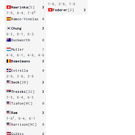
1-6, 2-6, 1-6
Wawrinka
[5]
3
Federer
[2]
3
6
7-5, 6-4, 7-6
Ramos-Vinolas
0
Chung
3
6-3, 6-1, 6-2
Duckworth
0
Muller
1
4-6, 6-1, 4-6, 4-6
Bemelmans
3
Estrella
0
2-6, 3-6, 2-6
Sock
[28]
3
Troicki
[22]
3
7-5, 6-4, 6-3
Tiafoe
[WC]
0
Ram
3
3
7-6
, 6-4, 6-1
Harrison
[WC]
0
Gulbis
0