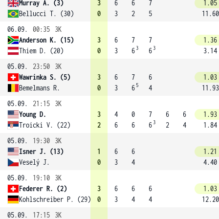
Murray A. (3)
3
6
6
7
1.05
Bellucci T. (30)
0
3
2
5
11.60
06.09.
00:35
3K
Anderson K. (15)
3
6
7
7
1.36
3
3
Thiem D. (20)
0
3
6
6
3.14
05.09.
23:50
3K
Wawrinka S. (5)
3
6
7
6
1.03
5
Bemelmans R.
0
3
6
4
11.93
05.09.
21:15
3K
Young D.
3
4
0
7
6
6
1.93
3
Troicki V. (22)
2
6
6
6
2
4
1.84
05.09.
19:30
3K
Isner J. (13)
1
6
6
1.21
Veselý J.
0
3
4
4.40
05.09.
19:10
3K
Federer R. (2)
3
6
6
6
1.03
Kohlschreiber P. (29)
0
3
4
4
12.20
05.09.
17:15
3K