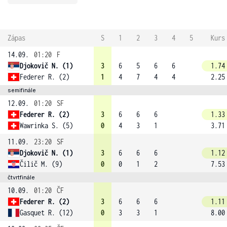
Zápas
S
1
2
3
4
5
Kurs
14.09.
01:20
F
Djokovič N. (1)
3
6
5
6
6
1.74
Federer R. (2)
1
4
7
4
4
2.25
semifinále
12.09.
01:20
SF
Federer R. (2)
3
6
6
6
1.33
Wawrinka S. (5)
0
4
3
1
3.71
11.09.
23:20
SF
Djokovič N. (1)
3
6
6
6
1.12
Čilič M. (9)
0
0
1
2
7.53
čtvrtfinále
10.09.
01:20
ČF
Federer R. (2)
3
6
6
6
1.11
Gasquet R. (12)
0
3
3
1
8.00