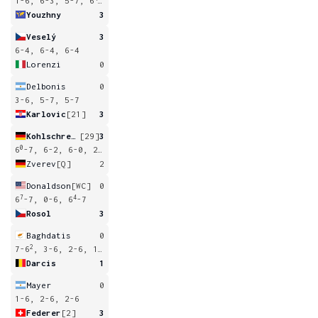
1-6, 6-3, 5-7, 6
-7
Youzhny
3
Veselý
3
6-4, 6-4, 6-4
Lorenzi
0
Delbonis
0
3-6, 5-7, 5-7
Karlovic
[21]
3
Kohlschreiber
[29]
3
0
6
-7, 6-2, 6-0, 2-6, 6-4
Zverev
[Q]
2
Donaldson
[WC]
0
7
4
6
-7, 0-6, 6
-7
Rosol
3
Baghdatis
0
2
7-6
, 3-6, 2-6, 1-3
Darcis
1
Mayer
0
1-6, 2-6, 2-6
Federer
[2]
3