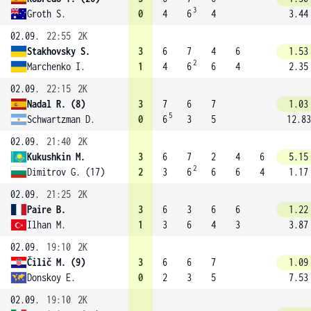
3
Groth S.
0
4
6
4
3.44
02.09.
22:55
2K
Stakhovsky S.
3
6
7
4
6
1.53
2
Marchenko I.
1
4
6
6
4
2.35
02.09.
22:15
2K
Nadal R. (8)
3
7
6
7
1.03
5
Schwartzman D.
0
6
3
5
12.83
02.09.
21:40
2K
Kukushkin M.
3
6
7
2
4
6
5.15
2
Dimitrov G. (17)
2
3
6
6
6
4
1.17
02.09.
21:25
2K
Paire B.
3
6
3
6
6
1.22
Ilhan M.
1
3
6
4
3
3.87
02.09.
19:10
2K
Čilič M. (9)
3
6
6
7
1.09
Donskoy E.
0
2
3
5
7.53
02.09.
19:10
2K