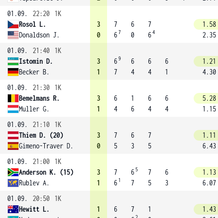
01.09.
22:20
1K
Rosol L.
3
7
6
7
1.58
7
4
Donaldson J.
0
6
0
6
2.35
01.09.
21:40
1K
9
Istomin D.
3
6
6
6
6
1.21
Becker B.
1
7
4
4
1
4.30
01.09.
21:30
1K
Bemelmans R.
3
6
1
6
6
5.28
Muller G.
1
4
6
4
4
1.15
01.09.
21:10
1K
Thiem D. (20)
3
7
6
7
1.11
Gimeno-Traver D.
0
5
3
5
6.43
01.09.
21:00
1K
5
Anderson K. (15)
3
7
6
7
6
1.13
1
Rublev A.
1
6
7
5
3
6.07
01.09.
20:50
1K
Hewitt L.
1
6
7
1
1.43
2