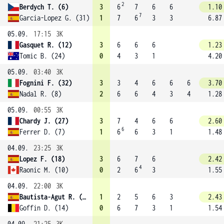
2
Berdych T. (6)
3
6
7
6
6
1.10
7
Garcia-Lopez G. (31)
1
7
6
3
3
6.87
05.09.
17:15
3K
Gasquet R. (12)
3
6
6
6
1.23
Tomic B. (24)
0
4
3
1
4.20
05.09.
03:40
3K
Fognini F. (32)
3
3
4
6
6
6
3.70
Nadal R. (8)
2
6
6
4
3
4
1.28
05.09.
00:55
3K
Chardy J. (27)
3
7
4
6
6
2.60
6
Ferrer D. (7)
1
6
6
3
1
1.48
04.09.
23:25
3K
Lopez F. (18)
3
6
7
6
2.42
4
Raonic M. (10)
0
2
6
3
1.55
04.09.
22:00
3K
Bautista-Agut R. (23)
1
2
5
6
3
2.43
Goffin D. (14)
0
6
7
3
1
1.54
04.09.
21:25
3K