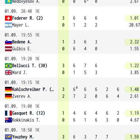
Nedovyesov A.
0
0
6
0
2.61
01.09.
20:40
1K
Federer R. (2)
3
6
6
6
1.01
Mayer L.
0
1
2
2
20.67
01.09.
19:55
1K
Bedene A.
1
3
6
3
2.32
Gulbis E.
0
6
4
0
1.55
01.09.
19:20
1K
Bellucci T. (30)
3
6
7
6
1.22
Ward J.
0
1
5
3
3.85
01.09.
19:15
1K
0
Kohlschreiber P. (29)
3
6
6
6
2
6
1.48
Zverev A.
2
7
2
0
6
4
2.61
01.09.
19:00
1K
Gasquet R. (12)
1
4
6
4
6
2
1.19
Kokkinakis T.
0
6
1
6
3
0
4.67
01.09.
18:50
1K
Youzhny M.
3
6
3
7
7
1.59