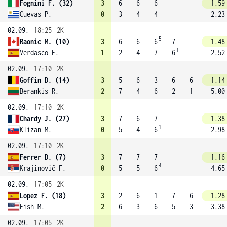
Fognini F. (32)
3
6
6
6
1.59
Cuevas P.
0
3
4
4
2.23
02.09.
18:25
2K
5
Raonic M. (10)
3
6
6
6
7
1.48
1
Verdasco F.
1
2
4
7
6
2.52
02.09.
17:10
2K
Goffin D. (14)
3
5
6
3
6
6
1.14
Berankis R.
2
7
4
6
2
1
5.00
02.09.
17:10
2K
Chardy J. (27)
3
7
6
7
1.38
1
Klizan M.
0
5
4
6
2.98
02.09.
17:10
2K
Ferrer D. (7)
3
7
7
7
1.16
4
Krajinovič F.
0
5
5
6
4.65
02.09.
17:05
2K
Lopez F. (18)
3
2
6
1
7
6
1.28
Fish M.
2
6
3
6
5
3
3.38
02.09.
17:05
2K