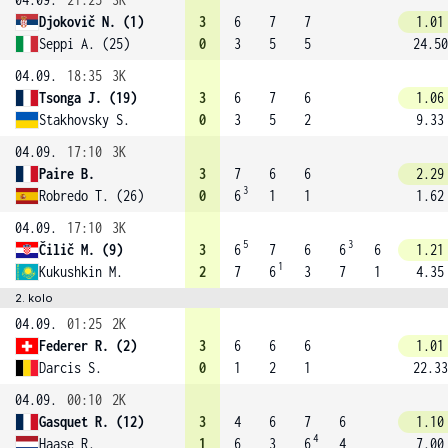
Djokovič N. (1)
3
6
7
7
1.01
Seppi A. (25)
0
3
5
5
24.50
04.09.
18:35
3K
Tsonga J. (19)
3
6
7
6
1.06
Stakhovsky S.
0
3
5
2
9.33
04.09.
17:10
3K
Paire B.
3
7
6
6
2.29
3
Robredo T. (26)
0
6
1
1
1.62
04.09.
17:10
3K
5
3
Čilič M. (9)
3
6
7
6
6
6
1.21
1
Kukushkin M.
2
7
6
3
7
1
4.35
2. kolo
04.09.
01:25
2K
Federer R. (2)
3
6
6
6
1.01
Darcis S.
0
1
2
1
22.33
04.09.
00:10
2K
Gasquet R. (12)
3
4
6
7
6
1.10
4
Haase R.
1
6
3
6
4
7.00