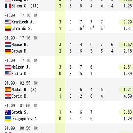
Simon G. (11)
2
6
6
4
4
4
1.25
01.09.
17:10
1K
Krajicek A.
3
3
7
7
7
3.20
6
6
1
Giraldo S.
1
6
6
6
6
1.31
01.09.
17:10
1K
Haase R.
3
4
4
6
7
6
1.62
Brown D.
2
6
6
3
5
4
2.18
01.09.
17:10
1K
Melzer J.
3
6
7
6
2.81
Kudla D.
0
3
5
1
1.39
01.09.
02:55
1K
Nadal R. (8)
3
6
6
4
6
1.21
Coric B.
1
3
2
6
4
4.50
01.09.
01:00
1K
Groth S.
1
4
6
7
3.83
Dolgopolov A.
0
6
1
5
1.24
01.09.
00:50
1K