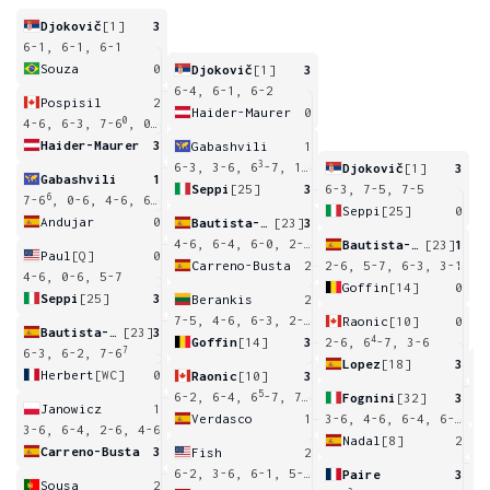
Djokovič
[1]
3
6-1, 6-1, 6-1
Souza
0
Djokovič
[1]
3
6-4, 6-1, 6-2
Pospisil
2
Haider-Maurer
0
0
4-6, 6-3, 7-6
, 0-6, 1-6
Haider-Maurer
3
Gabashvili
1
3
6-3, 3-6, 6
-7, 1-6
Djokovič
[1]
3
Gabashvili
1
Seppi
[25]
3
6-3, 7-5, 7-5
6
7-6
, 0-6, 4-6, 6-4
Seppi
[25]
0
Andujar
0
Bautista-Agut
[23]
3
4-6, 6-4, 6-0, 2-6, 6-4
Bautista-Agut
[23]
1
Paul
[Q]
0
Carreno-Busta
2
2-6, 5-7, 6-3, 3-1
4-6, 0-6, 5-7
Goffin
[14]
0
Seppi
[25]
3
Berankis
2
7-5, 4-6, 6-3, 2-6, 1-6
Raonic
[10]
0
Bautista-Agut
[23]
3
4
Goffin
[14]
3
2-6, 6
-7, 3-6
7
6-3, 6-2, 7-6
Lopez
[18]
3
Herbert
[WC]
0
Raonic
[10]
3
6
5
1
6-2, 6-4, 6
-7, 7-6
Fognini
[32]
3
Janowicz
1
Verdasco
1
3-6, 4-6, 6-4, 6-3, 6-4
3-6, 6-4, 2-6, 4-6
Nadal
[8]
2
Carreno-Busta
3
Fish
2
6
6-2, 3-6, 6-1, 5-7, 3-6
Paire
3
Sousa
2