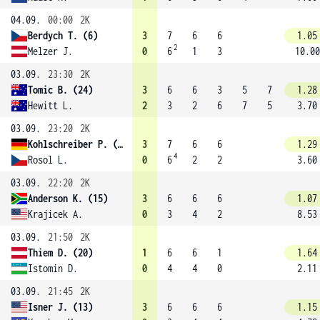
04.09.
00:00
2K
Berdych T. (6)
3
7
6
6
1.05
2
Melzer J.
0
6
1
3
10.00
03.09.
23:30
2K
Tomic B. (24)
3
6
6
3
5
7
1.28
Hewitt L.
2
3
2
6
7
5
3.70
03.09.
23:20
2K
Kohlschreiber P. (29)
3
7
6
6
1.29
4
Rosol L.
0
6
2
2
3.60
03.09.
22:20
2K
Anderson K. (15)
3
6
6
6
1.07
Krajicek A.
0
3
4
2
8.53
03.09.
21:50
2K
Thiem D. (20)
1
6
6
1
1.64
Istomin D.
0
4
4
0
2.11
03.09.
21:45
2K
Isner J. (13)
3
6
6
6
1.15