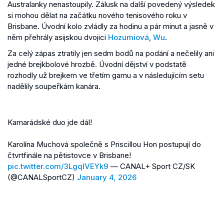
Australanky nenastoupily. Zálusk na další povedený výsledek
si mohou dělat na začátku nového tenisového roku v
Brisbane. Úvodní kolo zvládly za hodinu a pár minut a jasně v
něm přehrály asijskou dvojici
Hozumiová
,
Wu
.
Za celý zápas ztratily jen sedm bodů na podání a nečelily ani
jedné brejkbolové hrozbě. Úvodní dějství v podstatě
rozhodly už brejkem ve třetím gamu a v následujícím setu
nadělily soupeřkám kanára.
Kamarádské duo jde dál!
Karolína Muchová společně s Priscillou Hon postupují do
čtvrtfinále na pětistovce v Brisbane!
pic.twitter.com/3LgqIVEYk9
— CANAL+ Sport CZ/SK
(@CANALSportCZ)
January 4, 2026