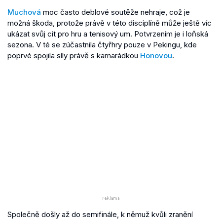
Muchová
moc často deblové soutěže nehraje, což je
možná škoda, protože právě v této disciplíně může ještě víc
ukázat svůj cit pro hru a tenisový um. Potvrzením je i loňská
sezona. V té se zúčastnila čtyřhry pouze v Pekingu, kde
poprvé spojila síly právě s kamarádkou
Honovou
.
Společně došly až do semifinále, k němuž kvůli zranění