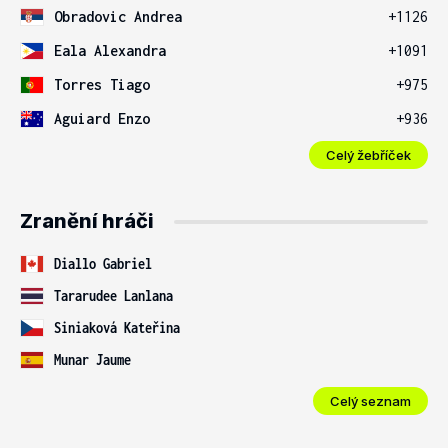
Obradovic Andrea
+1126
Eala Alexandra
+1091
Torres Tiago
+975
Aguiard Enzo
+936
Celý žebříček
Zranění hráči
Diallo Gabriel
Tararudee Lanlana
Siniaková Kateřina
Munar Jaume
Celý seznam