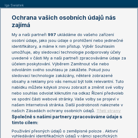
Iga Swiatek
Marie Bouzková
Ochrana vašich osobních údajů nás
Žebříčky
Kalendář turnajů
zajímá
My a naši partneři
997
ukládáme do vašeho zařízení
Žebříček ATP (muži)
Australian Open
osobní údaje, jako jsou údaje o prohlížení nebo jedinečné
Žebříček WTA (ženy)
French Open
identifikátory, a máme k nim přístup. Výběr Souhlasím
umožňuje, aby sledovací technologie podporovaly účely
Sázkařský žebříček
Wimbledon
uvedené v části My a naši partneři zpracováváme údaje za
US Open
účelem poskytování. Výběrem Zamítnout vše nebo
odvoláním svého souhlasu je zakážete. Pokud jsou
Turnaj mistrů
sledovací technologie zakázány, některé zobrazené
Turnaj mistryň
obsahy a reklamy pro vás nemusí být tolik relevantní. Tuto
Aktualní trendy
nabídku můžete kdykoli znovu zobrazit a změnit své volby
nebo souhlas odvolat kliknutím na odkaz Řízení předvoleb
ve spodní části webové stránky. Vaše volby se projeví v
Fotbalové přestupy
našem Internetová stránka. Další podrobnosti naleznete v
Livesport Daily
našich Zásadách ochrany osobních údajů.
Třetí strany
Společně s našimi partnery zpracováváme údaje s
LS Prague Open
tímto cílem:
Používání přesných údajů o zeměpisné poloze . Aktivní
vyhledávání identifikačních údajů v rámci specifických