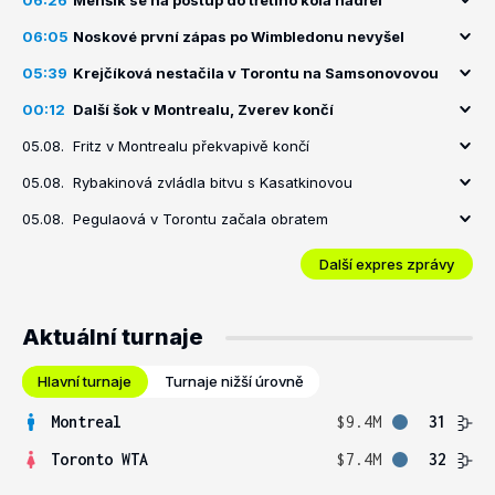
06:26
Menšík se na postup do třetího kola nadřel
06:05
Noskové první zápas po Wimbledonu nevyšel
05:39
Krejčíková nestačila v Torontu na Samsonovovou
00:12
Další šok v Montrealu, Zverev končí
05.08.
Fritz v Montrealu překvapivě končí
05.08.
Rybakinová zvládla bitvu s Kasatkinovou
05.08.
Pegulaová v Torontu začala obratem
Další expres zprávy
Aktuální turnaje
Hlavní turnaje
Turnaje nižší úrovně
Montreal
$9.4M
31
Toronto WTA
$7.4M
32