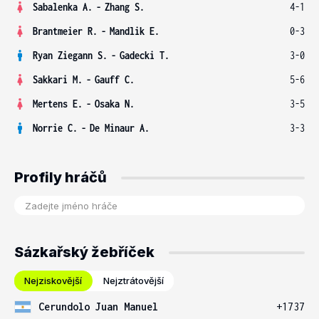
Sabalenka A.
-
Zhang S.
4-1
Brantmeier R.
-
Mandlik E.
0-3
Ryan Ziegann S.
-
Gadecki T.
3-0
Sakkari M.
-
Gauff C.
5-6
Mertens E.
-
Osaka N.
3-5
Norrie C.
-
De Minaur A.
3-3
Profily hráčů
Sázkařský žebříček
Nejziskovější
Nejztrátovější
Cerundolo Juan Manuel
+1737