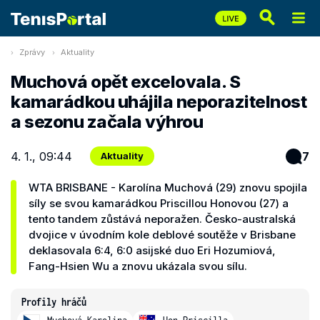
Zprávy
Aktuality
Muchová opět excelovala. S
kamarádkou uhájila neporazitelnost
a sezonu začala výhrou
4. 1., 09:44
7
Aktuality
WTA BRISBANE - Karolína Muchová (29) znovu spojila
síly se svou kamarádkou Priscillou Honovou (27) a
tento tandem zůstává neporažen. Česko-australská
dvojice v úvodním kole deblové soutěže v Brisbane
deklasovala 6:4, 6:0 asijské duo Eri Hozumiová,
Fang-Hsien Wu a znovu ukázala svou sílu.
Profily hráčů