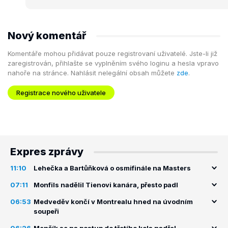
Nový komentář
Komentáře mohou přidávat pouze registrovaní uživatelé. Jste-li již
zaregistrován, přihlašte se vyplněním svého loginu a hesla vpravo
nahoře na stránce. Nahlásit nelegální obsah můžete
zde
.
Registrace nového uživatele
Expres zprávy
11:10
Lehečka a Bartůňková o osmifinále na Masters
07:11
Monfils nadělil Tienovi kanára, přesto padl
06:53
Medveděv končí v Montrealu hned na úvodním
soupeři