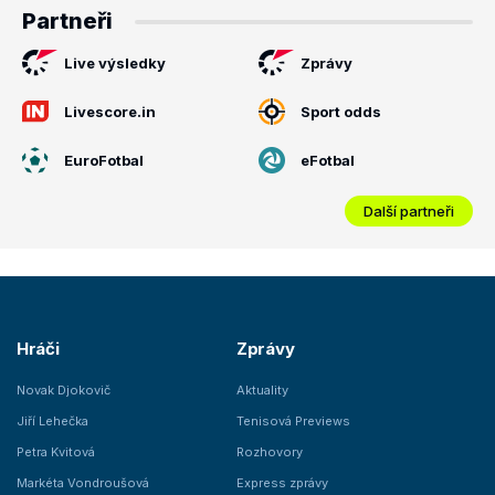
Partneři
Live výsledky
Zprávy
Livescore.in
Sport odds
EuroFotbal
eFotbal
Další partneři
Hráči
Zprávy
Novak Djokovič
Aktuality
Jiří Lehečka
Tenisová Previews
Petra Kvitová
Rozhovory
Markéta Vondroušová
Express zprávy