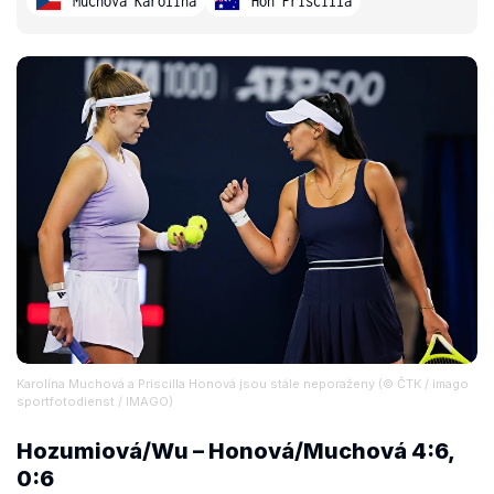
Muchová Karolina
Hon Priscilla
Karolína Muchová a Priscilla Honová jsou stále neporaženy (© ČTK / imago
sportfotodienst / IMAGO)
Hozumiová/Wu – Honová/Muchová 4:6,
0:6