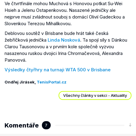
Ve čtvrtfinále mohou Muchová s Honovou potkat Su-Wei
Hsieh a Jelenu Ostapenkovou. Nasazené jedničky ale
nejprve musí zvládnout souboj s domácí Olivií Gadeckou a
Slovenkou Terezou Mihalíkovou.
Deblovou soutěž v Brisbane bude hrát také česká
žebříčková jednička
Linda Nosková
. Ta spojí síly s Dánkou
Clarou Tausonovou a v prvním kole společně vyzvou
nasazenou ruskou dvojici Irina Chromačevová, Alexandra
Panovová.
Výsledky čtyřhry na turnaji WTA 500 v Brisbane
Ondřej Jirásek,
TenisPortal.cz
Všechny články v sekci - Aktuality
Komentáře
7