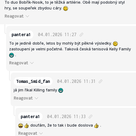
To duo Bobřík-Nosik, to je těžká artilérie. Obě mají podobný styl
hry, se soupeřek zbydou cáry.
Reagovat
pantera1
04.01.2026
11:27
To je jedině dobře, letos by mohly být pěkné výsledky.
zastoupení je velmi početné. Taková česká tenisová Kelly Family
.
Reagovat
Tomas_Smid_fan
04.01.2026
11:31
já jim říkal Killing family
Reagovat
pantera1
04.01.2026
11:33
doufám, že to tak i bude doslova
.
Reagovat