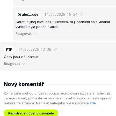
Diabolique
14.06.2026
15:54
Gauff je jinej level nez uklizecka, ta ji podceni spis. Jedina
vyhoda byla podani Gauff.
Reagovat
PTP
14.06.2026
13:36
Časy jsou zlé, Kamile.
Reagovat
Nový komentář
Komentáře mohou přidávat pouze registrovaní uživatelé. Jste-li již
zaregistrován, přihlašte se vyplněním svého loginu a hesla vpravo
nahoře na stránce. Nahlásit nelegální obsah můžete
zde
.
Registrace nového uživatele