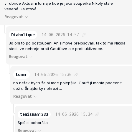
v rubrice Aktuální turnaje kde je jako soupeřka Nikoly stále
vedená Gauffová ...
Reagovat
Diabolique
14.06.2026
14:57
Jo oni to po odstoupeni Anisimove prelosovali, tak to ma Nikola
stesti ze nehraje proti Gauffove ale proti uklizecce.
Reagovat
tommr
14.06.2026
15:30
no neřek bych že si moc polepšila. Gauff jí mohla podcenit
což u Šnajderky nehrozí ...
Reagovat
tenisman1233
14.06.2026
15:34
Spíš si pohoršila.
Reagovat