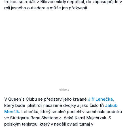
trojkou se rodák z Bílovce nikdy nepotkal, do zápasu půjde v
roli jasného outsidera a může jen překvapit.
V Queen´s Clubu se představí jeho krajané
Jiří Lehečka,
který bude plnit roli nasazené dvojky a jako číslo tři
Jakub
Menšík
. Lehečku, který smolně podlehl v semifinále podniku
ve Stuttgartu Benu Sheltonovi, čeká Kamil Majchrzak. S
polským tenistou, který v neděli ovládl turnaj v