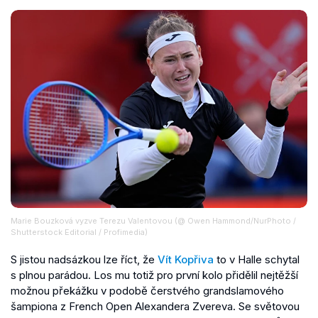
Marie Bouzková vyzve Terezu Valentovou (@ Owen Hammond/NurPhoto /
Shutterstock Editorial / Profimedia)
S jistou nadsázkou lze říct, že
Vít Kopřiva
to v Halle schytal
s plnou parádou. Los mu totiž pro první kolo přidělil nejtěžší
možnou překážku v podobě čerstvého grandslamového
šampiona z French Open Alexandera Zvereva. Se světovou