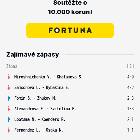
Soutěžte o
10.000 korun!
Zajímavé zápasy
Zápas
H2H
Miroshnichenko V.
-
Khatamova S.
4-0
Samsonova L.
-
Rybakina E.
4-2
Fomin S.
-
Zhukov M.
2-3
Alexandrova E.
-
Svitolina E.
1-3
Lootsma N.
-
Koenders R.
2-1
Fernandez L.
-
Osaka N.
1-1