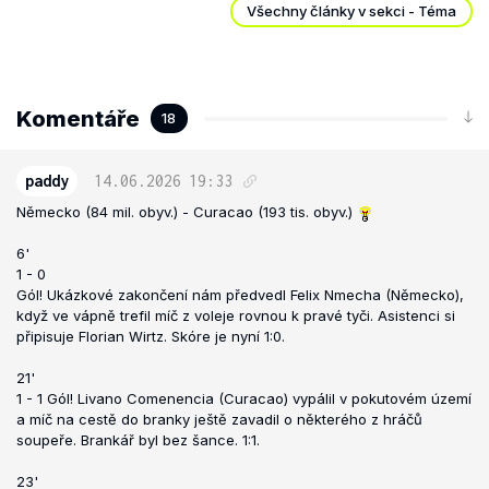
Všechny články v sekci - Téma
Komentáře
18
paddy
14.06.2026
19:33
Německo (84 mil. obyv.) - Curacao (193 tis. obyv.)
6'
1 - 0
Gól! Ukázkové zakončení nám předvedl Felix Nmecha (Německo),
když ve vápně trefil míč z voleje rovnou k pravé tyči. Asistenci si
připisuje Florian Wirtz. Skóre je nyní 1:0.
21'
1 - 1 Gól! Livano Comenencia (Curacao) vypálil v pokutovém území
a míč na cestě do branky ještě zavadil o některého z hráčů
soupeře. Brankář byl bez šance. 1:1.
23'