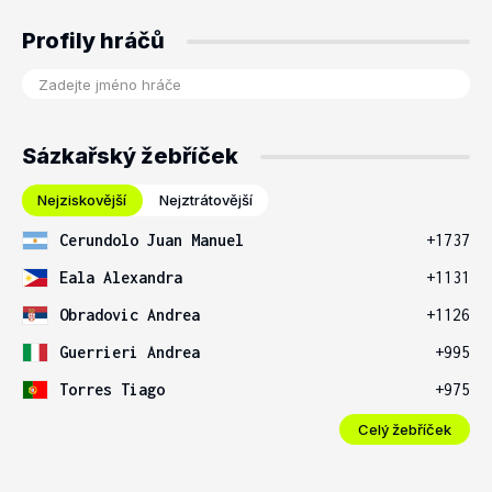
Profily hráčů
Sázkařský žebříček
Nejziskovější
Nejztrátovější
Cerundolo Juan Manuel
+1737
Eala Alexandra
+1131
Obradovic Andrea
+1126
Guerrieri Andrea
+995
Torres Tiago
+975
Celý žebříček