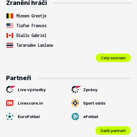
Zranění hráči
Minnen Greetje
Tiafoe Frances
Diallo Gabriel
Tararudee Lanlana
Celý seznam
Partneři
Live výsledky
Zprávy
Livescore.in
Sport odds
EuroFotbal
eFotbal
Další partneři