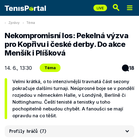
Zprávy
Téma
Nekompromisní los: Pekelná výzva
pro Kopřivu i české derby. Do akce
Menšík i Plíšková
14. 6., 13:30
18
Téma
Velmi krátká, o to intenzivnější travnatá část sezony
pokračuje dalšími turnaji. Neúprosné boje se v pondělí
rozjedou v německém Halle, v Londýně, Berlíně či
Nottinghamu. Čeští tenisté a tenistky u toho
pochopitelně nebudou chybět. A fanoušci se mají
opravdu na co těšit.
Profily hráčů
(7)