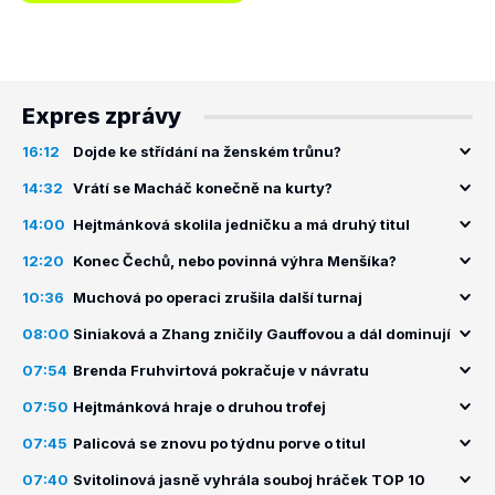
Expres zprávy
16:12
Dojde ke střídání na ženském trůnu?
14:32
Vrátí se Macháč konečně na kurty?
14:00
Hejtmánková skolila jedničku a má druhý titul
12:20
Konec Čechů, nebo povinná výhra Menšíka?
10:36
Muchová po operaci zrušila další turnaj
08:00
Siniaková a Zhang zničily Gauffovou a dál dominují
07:54
Brenda Fruhvirtová pokračuje v návratu
07:50
Hejtmánková hraje o druhou trofej
07:45
Palicová se znovu po týdnu porve o titul
07:40
Svitolinová jasně vyhrála souboj hráček TOP 10