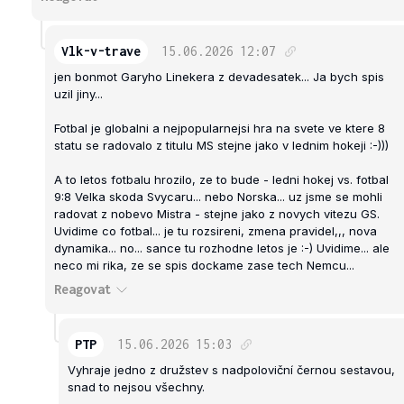
Vlk-v-trave
15.06.2026
12:07
jen bonmot Garyho Linekera z devadesatek... Ja bych spis
uzil jiny...
Fotbal je globalni a nejpopularnejsi hra na svete ve ktere 8
statu se radovalo z titulu MS stejne jako v lednim hokeji :-)))
A to letos fotbalu hrozilo, ze to bude - ledni hokej vs. fotbal
9:8 Velka skoda Svycaru... nebo Norska... uz jsme se mohli
radovat z nobevo Mistra - stejne jako z novych vitezu GS.
Uvidime co fotbal... je tu rozsireni, zmena pravidel,,, nova
dynamika... no... sance tu rozhodne letos je :-) Uvidime... ale
neco mi rika, ze se spis dockame zase tech Nemcu...
Reagovat
PTP
15.06.2026
15:03
Vyhraje jedno z družstev s nadpoloviční černou sestavou,
snad to nejsou všechny.