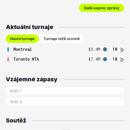
Další expres zprávy
Aktuální turnaje
Hlavní turnaje
Turnaje nižší úrovně
Montreal
$9.4M
10
Toronto WTA
$7.4M
10
Vzájemné zápasy
Soutěž