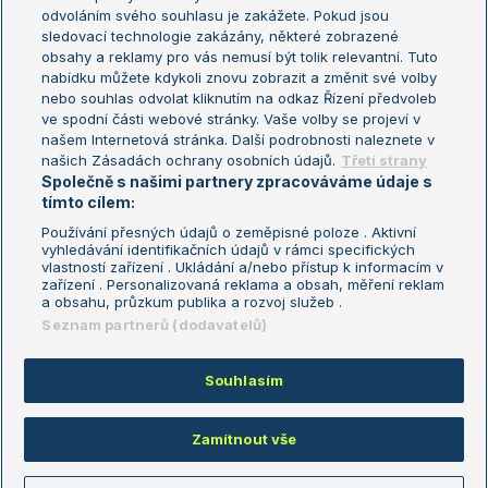
odvoláním svého souhlasu je zakážete. Pokud jsou
Turnaj mistrů
sledovací technologie zakázány, některé zobrazené
Turnaj mistryň
obsahy a reklamy pro vás nemusí být tolik relevantní. Tuto
Aktualní trendy
nabídku můžete kdykoli znovu zobrazit a změnit své volby
nebo souhlas odvolat kliknutím na odkaz Řízení předvoleb
ve spodní části webové stránky. Vaše volby se projeví v
Fotbalové přestupy
našem Internetová stránka. Další podrobnosti naleznete v
Livesport Daily
našich Zásadách ochrany osobních údajů.
Třetí strany
Společně s našimi partnery zpracováváme údaje s
LS Prague Open
tímto cílem:
Používání přesných údajů o zeměpisné poloze . Aktivní
vyhledávání identifikačních údajů v rámci specifických
vlastností zařízení . Ukládání a/nebo přístup k informacím v
Podmínky užití
Nastavení soukromí
zařízení . Personalizovaná reklama a obsah, měření reklam
GDPR a žurnalistika
Reklama
a obsahu, průzkum publika a rozvoj služeb .
Informace o zpracování osobních
Kontakt
Seznam partnerů (dodavatelů)
údajů
Tiráž
Souhlasím
Copyright © 2008-2026 TenisPortal.cz. Využíváme zpravodajství ČTK.
Zamítnout vše