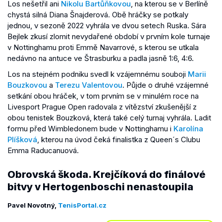
Los nešetřil ani
Nikolu Bartůňkovou
, na kterou se v Berlíně
chystá silná Diana Šnajderová. Obě hráčky se potkaly
jednou, v sezoně 2022 vyhrála ve dvou setech Ruska. Sára
Bejlek zkusí zlomit nevydařené období v prvním kole turnaje
v Nottinghamu proti Emmě Navarrové, s kterou se utkala
nedávno na antuce ve Štrasburku a padla jasně 1:6, 4:6.
Los na stejném podniku svedl k vzájemnému souboji
Marii
Bouzkovou
a
Terezu Valentovou
. Půjde o druhé vzájemné
setkání obou hráček, v tom prvním se v minulém roce na
Livesport Prague Open radovala z vítězství zkušenější z
obou tenistek Bouzková, která také celý turnaj vyhrála. Ladit
formu před Wimbledonem bude v Nottinghamu i
Karolína
Plíšková
, kterou na úvod čeká finalistka z Queen´s Clubu
Emma Raducanuová.
Obrovská škoda. Krejčíková do finálové
bitvy v Hertogenboschi nenastoupila
Pavel Novotný,
TenisPortal.cz