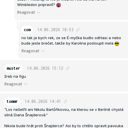
Wimbledon pripraviť?
Reagovat
com
14.06.2026
18:53
no tak ja bych rek, ze se É-myčka budto odhlasi a nebo
bude jeste brečet, takže by Karolina postoupit mela
Reagovat
muster
14.06.2026
15:12
žreb na figu
Reagovat
tommr
14.06.2026
14:41
"Los nešetřil ani Nikolu Bartůňkovou, na kterou se v Berlíně chystá
silná Diana Šnajderová."
Nikola bude hrát proti Šnajderce? Asi by to chtělo opravit pavouka