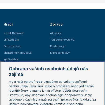
Hráči
Zprávy
Novak Djokovič
Aktuality
Jiří Lehečka
Tenisová Previews
Petra Kvitová
Rozhovory
Markéta Vondroušová
Express zprávy
Iga Swiatek
Marie Bouzková
Ochrana vašich osobních údajů nás
Žebříčky
Kalendář turnajů
zajímá
My a naši partneři
999
ukládáme do vašeho zařízení
Žebříček ATP (muži)
Australian Open
osobní údaje, jako jsou údaje o prohlížení nebo jedinečné
Žebříček WTA (ženy)
French Open
identifikátory, a máme k nim přístup. Výběr Souhlasím
umožňuje, aby sledovací technologie podporovaly účely
Sázkařský žebříček
Wimbledon
uvedené v části My a naši partneři zpracováváme údaje za
US Open
účelem poskytování. Výběrem Zamítnout vše nebo