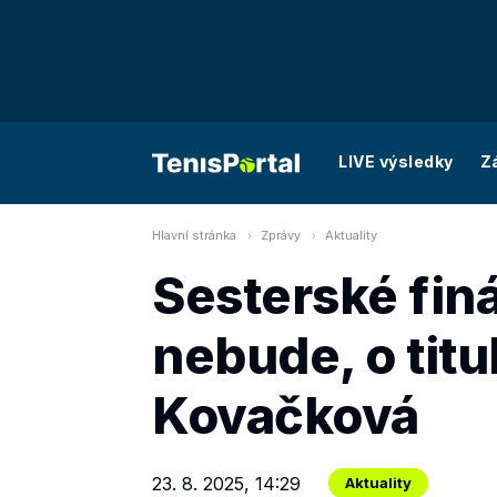
LIVE výsledky
Z
Hlavní stránka
Zprávy
Aktuality
Sesterské finá
nebude, o titu
Kovačková
23. 8. 2025, 14:29
Aktuality