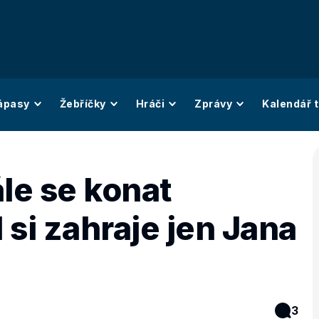
ápasy
Žebříčky
Hráči
Zprávy
Kalendář t
le se konat
l si zahraje jen Jana
3