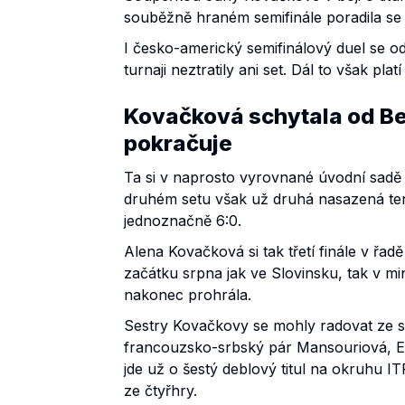
souběžně hraném semifinále poradila se 
I česko-americký semifinálový duel se o
turnaji neztratily ani set. Dál to však pla
Kovačková schytala od Bel
pokračuje
Ta si v naprosto vyrovnané úvodní sadě 
druhém setu však už druhá nasazená teni
jednoznačně 6:0.
Alena Kovačková si tak třetí finále v řadě
začátku srpna jak ve Slovinsku, tak v mi
nakonec prohrála.
Sestry Kovačkovy se mohly radovat ze spo
francouzsko-srbský pár Mansouriová, E
jde už o šestý deblový titul na okruhu ITF, 
ze čtyřhry.