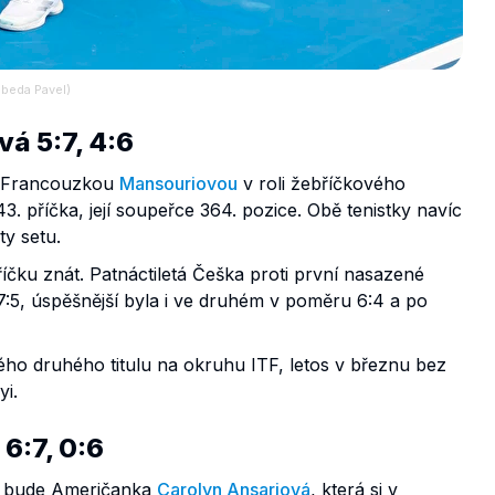
ebeda Pavel)
á 5:7, 4:6
s Francouzkou
Mansouriovou
v roli žebříčkového
43. příčka, její soupeřce 364. pozice. Obě tenistky navíc
ty setu.
říčku znát. Patnáctiletá Češka proti první nasazené
t 7:5, úspěšnější byla i ve druhém v poměru 6:4 a po
ého druhého titulu na okruhu ITF, letos v březnu bez
yi.
6:7, 0:6
ul bude Američanka
Carolyn Ansariová
, která si v