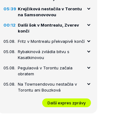
05:39
Krejčíková nestačila v Torontu
na Samsonovovou
00:12
Další šok v Montrealu, Zverev
končí
05.08.
Fritz v Montrealu překvapivě končí
05.08.
Rybakinová zvládla bitvu s
Kasatkinovou
05.08.
Pegulaová v Torontu začala
obratem
05.08.
Na Townsendovou nestačila v
Torontu ani Bouzková
Další expres zprávy