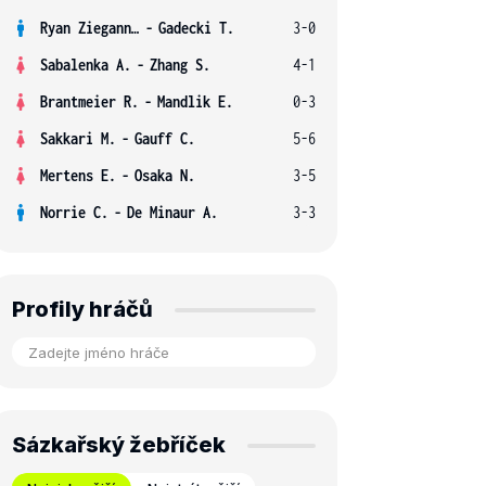
Ryan Ziegann S.
-
Gadecki T.
3-0
Sabalenka A.
-
Zhang S.
4-1
Brantmeier R.
-
Mandlik E.
0-3
Sakkari M.
-
Gauff C.
5-6
Mertens E.
-
Osaka N.
3-5
Norrie C.
-
De Minaur A.
3-3
Profily hráčů
Sázkařský žebříček