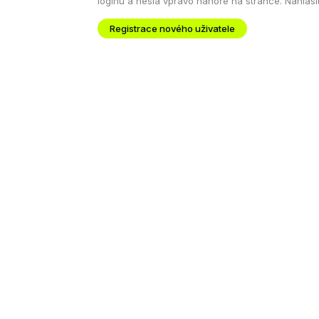
loginu a hesla vpravo nahoře na stránce. Nahlás
Registrace nového uživatele