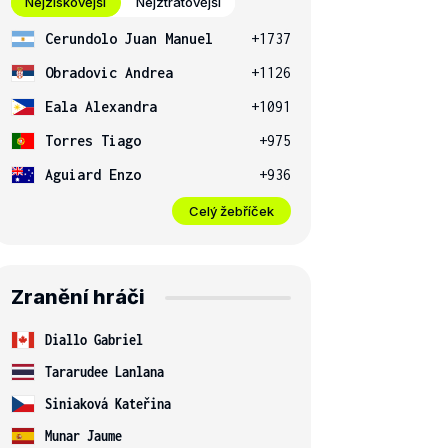
Nejziskovější
Nejztrátovější
Cerundolo Juan Manuel
+1737
Obradovic Andrea
+1126
Eala Alexandra
+1091
Torres Tiago
+975
Aguiard Enzo
+936
Celý žebříček
Zranění hráči
Diallo Gabriel
Tararudee Lanlana
Siniaková Kateřina
Munar Jaume