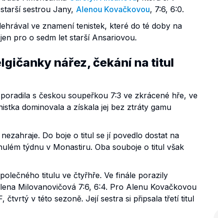
starší sestrou Jany,
Alenou Kovačkovou
, 7:6, 6:0.
dehrával ve znamení tenistek, které do té doby na
tí jen pro o sedm let starší Ansariovou.
gičanky nářez, čekání na titul
poradila s českou soupeřkou 7:3 ve zkrácené hře, ve
stka dominovala a získala jej bez ztráty gamu
 nezahraje. Do boje o titul se jí povedlo dostat na
nulém týdnu v Monastiru. Oba souboje o titul však
lečného titulu ve čtyřhře. Ve finále porazily
lena Milovanovičová 7:6, 6:4. Pro Alenu Kovačkovou
čtvrtý v této sezoně. Její sestra si připsala třetí titul