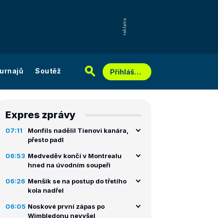
urnajů
Soutěž
Přihlášení
Expres zprávy
07:11
Monfils nadělil Tienovi kanára,
přesto padl
06:53
Medveděv končí v Montrealu
hned na úvodním soupeři
06:26
Menšík se na postup do třetího
kola nadřel
06:05
Noskové první zápas po
Wimbledonu nevyšel