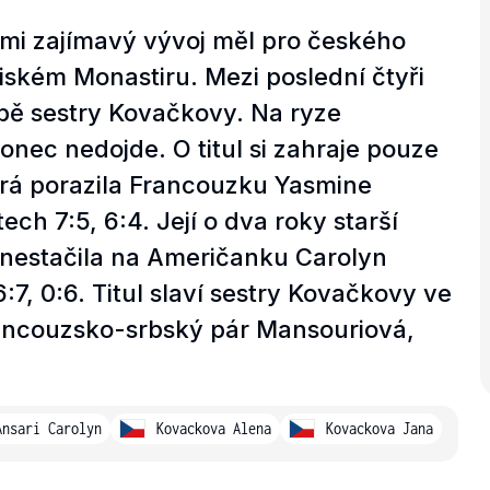
i zajímavý vývoj měl pro českého
iském Monastiru. Mezi poslední čtyři
 obě sestry Kovačkovy. Na ryze
onec nedojde. O titul si zahraje pouze
erá porazila Francouzku Yasmine
ch 7:5, 6:4. Její o dva roky starší
 nestačila na Američanku Carolyn
:7, 0:6. Titul slaví sestry Kovačkovy ve
rancouzsko-srbský pár Mansouriová,
Ansari Carolyn
Kovackova Alena
Kovackova Jana