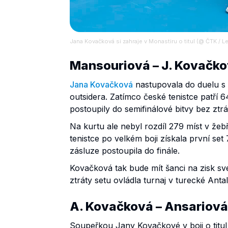
Jana Kovačková si zahraje v Monastiru o titul (@ ČTK / L
Mansouriová – J. Kovačkov
Jana Kovačková
nastupovala do duelu 
outsidera. Zatímco české tenistce patří 6
postoupily do semifinálové bitvy bez ztrá
Na kurtu ale nebyl rozdíl 279 míst v žeb
tenistce po velkém boji získala první se
zásluze postoupila do finále.
Kovačková tak bude mít šanci na zisk sv
ztráty setu ovládla turnaj v turecké Antal
A. Kovačková – Ansariová 
Soupeřkou Jany Kovačkové v boji o tit