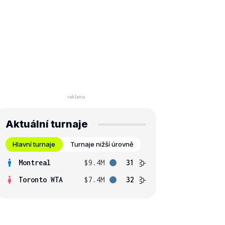
Aktuální turnaje
Hlavní turnaje
Turnaje nižší úrovně
Montreal
$9.4M
31
Toronto WTA
$7.4M
32