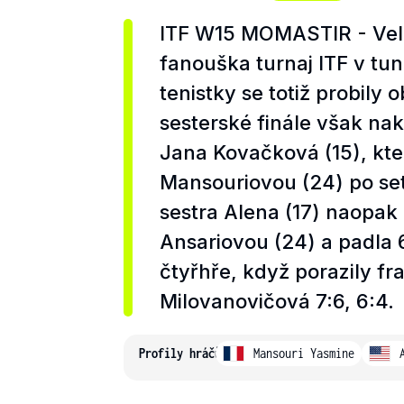
ITF W15 MOMASTIR - Velm
fanouška turnaj ITF v tun
tenistky se totiž probily
sesterské finále však nak
Jana Kovačková (15), kt
Mansouriovou (24) po sete
sestra Alena (17) naopak
Ansariovou (24) a padla 6
čtyřhře, když porazily f
Milovanovičová 7:6, 6:4.
Profily hráčů
Mansouri Yasmine