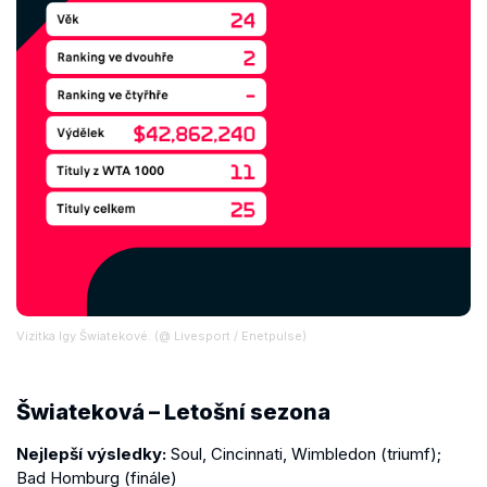
Vizitka Igy Šwiatekové. (@ Livesport / Enetpulse)
Šwiateková – Letošní sezona
Nejlepší výsledky:
Soul, Cincinnati, Wimbledon (triumf);
Bad Homburg (finále)