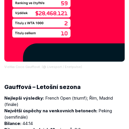
Vizitka Coco Gauffové. (@ Livesport / Enetpulse)
Gauffová – Letošní sezona
Nejlepší výsledky:
French Open (triumf); Řím, Madrid
(finále)
Největší úspěchy na venkovních betonech:
Peking
(semifinále)
Bilance:
44:14