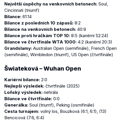
Největší úspěchy na venkovních betonech:
Soul,
Cincinnati (triumf)
Bilance:
61:14
Bilance z posledních 10 zápasů:
8:2
Bilance na venkovních betonech:
40:9
Bilance proti hráčkám TOP 10:
8:5 (kariérní 52:24)
Bilance ve čtvrtfinále WTA 1000:
4:2 (kariérní 20:3)
Grandslamy:
Australian Open (semifinále), French Open
(semifinále), Wimbledon (triumf), US Open (čtvrtfinále)
Šwiateková – Wuhan Open
Kariérní bilance:
2:0
Nejlepší výsledek:
čtvrtfinále (2025)
Loňský výsledek:
nehrála
Bilance ve čtvrtfinále:
0:0
Generálka:
Soul (triumf), Peking (osmifinále)
Cesta turnajem:
volný los, Bouzková (6:1, 6:1), (13)
Bencicová (7:6, 6:4)