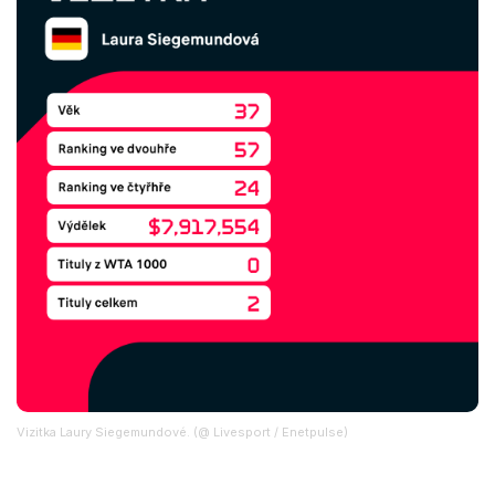
Vizitka Laury Siegemundové. (@ Livesport / Enetpulse)