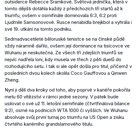
outsiderce Rebecce Šramkové. Světová jednička, která v
tomto dějišti dotáhla každý z předchozích tří startů až k
triumfu, ovšem v osmifinále dominovala 6:3, 6:2 proti
Ljudmile Samsonovové. Rusce nenabídla brejkbol a vyhrála i
své 19. utkání na tomto podniku.
Sedmadvacetileté běloruské tenistce se na čínské půdě
vždy náramně dařilo, ovšem její dominance na tisícovce ve
Wuhanu je neskutečná. Ze všech tří zdejších triumfů se
nejvíc nadřela loni, kdy musela ve třech z pěti duelů do
rozhodujícího setu. I tak si ale opět došla pro titul, přičemž v
posledních dvou kolech skolila Coco Gauffovou a Qinwen
Zheng.
Nyní ji dělí dva kroky od toho, aby poprvé v kariéře pokořila
metu 60 vítězství v rámci jedné sezony. V pátek bude
usilovat o své už 11. letošní semifinále (čtvrtfinálová bilance
9:2), osmé na podnicích WTA 1000 či vyšších. Ve Wuhanu
absolvuje svůj první turnaj po triumfu na US Open a zisku
čtvrtého kariérního grandslamového titulu.