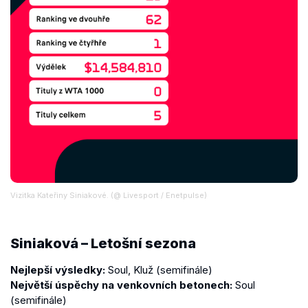
Vizitka Kateřiny Siniakové. (@ Livesport / Enetpulse)
Siniaková – Letošní sezona
Nejlepší výsledky:
Soul, Kluž (semifinále)
Největší úspěchy na venkovních betonech:
Soul
(semifinále)