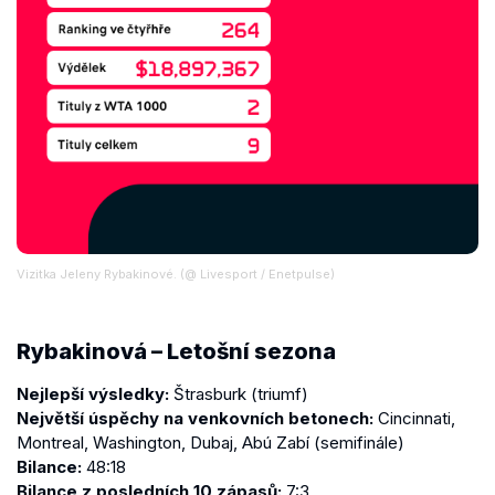
Vizitka Jeleny Rybakinové. (@ Livesport / Enetpulse)
Rybakinová – Letošní sezona
Nejlepší výsledky:
Štrasburk (triumf)
Největší úspěchy na venkovních betonech:
Cincinnati,
Montreal, Washington, Dubaj, Abú Zabí (semifinále)
Bilance:
48:18
Bilance z posledních 10 zápasů:
7:3