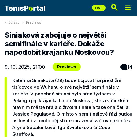
Zprávy
Previews
Siniaková zabojuje o největší
semifinále v kariéře. Dokáže
napodobit krajanku Noskovou?
9. 10. 2025, 21:00
14
Previews
Kateřina Siniaková (29) bude bojovat na prestižní
tisícovce ve Wuhanu o své největší semifinále v
kariéře. V podobné situaci byla před týdnem v
Pekingu její krajanka Linda Nosková, která v čínském
hlavním městě hrála o životní finále a také ona čelila
Jessice Pegulaové. O místo v semifinálové fázi budou
usilovat i v tomto dějišti neporažená světová jednička
Aryna Sabalenková, Iga Šwiateková či Coco
Gauffová.