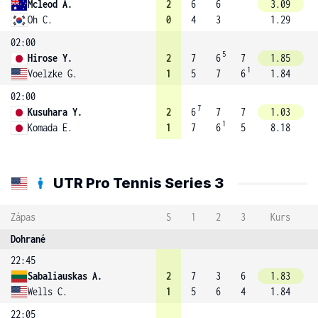
Mcleod A.
2
6
6
3.09
Oh C.
0
4
3
1.29
02:00
5
Hirose Y.
2
7
6
7
1.85
1
Voelzke G.
1
5
7
6
1.84
02:00
7
Kusuhara Y.
2
6
7
7
1.03
1
Komada E.
1
7
6
5
8.18
UTR Pro Tennis Series 3
Zápas
S
1
2
3
Kurs
Dohrané
22:45
Sabaliauskas A.
2
7
3
6
1.83
Wells C.
1
5
6
4
1.84
22:05