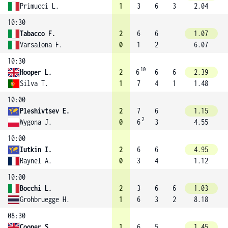
Primucci L.
1
3
6
3
2.04
10:30
Tabacco F.
2
6
6
1.07
Varsalona F.
0
1
2
6.07
10:30
10
Hooper L.
2
6
6
6
2.39
Silva T.
1
7
4
1
1.48
10:00
Pleshivtsev E.
2
7
6
1.15
2
Wygona J.
0
6
3
4.55
10:00
Iutkin I.
2
6
6
4.95
Raynel A.
0
3
4
1.12
10:00
Bocchi L.
2
3
6
6
1.03
Grohbruegge H.
1
6
3
2
8.18
08:30
Cooper S.
1
6
5
1.45