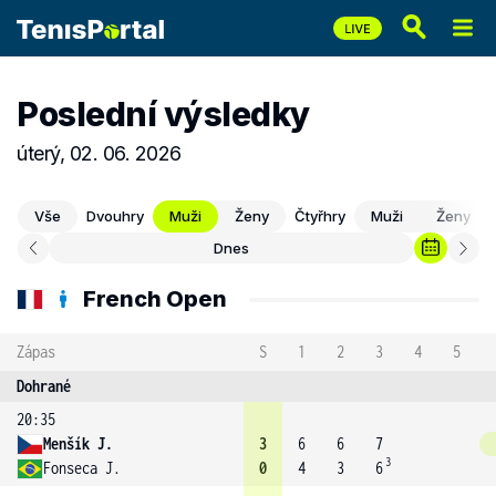
Poslední výsledky
úterý, 02. 06. 2026
Vše
Dvouhry
Muži
Ženy
Čtyřhry
Muži
Ženy
Dnes
French Open
Zápas
S
1
2
3
4
5
Dohrané
20:35
Menšík J.
3
6
6
7
3
Fonseca J.
0
4
3
6