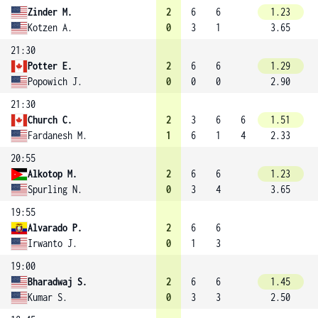
Zinder M.
2
6
6
1.23
Kotzen A.
0
3
1
3.65
21:30
Potter E.
2
6
6
1.29
Popowich J.
0
0
0
2.90
21:30
Church C.
2
3
6
6
1.51
Fardanesh M.
1
6
1
4
2.33
20:55
Alkotop M.
2
6
6
1.23
Spurling N.
0
3
4
3.65
19:55
Alvarado P.
2
6
6
Irwanto J.
0
1
3
19:00
Bharadwaj S.
2
6
6
1.45
Kumar S.
0
3
3
2.50