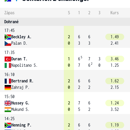
Zápas
S
1
2
3
Kurs
Dohrané
17:45
Beckley A.
2
6
6
1.49
Palan D.
0
3
3
2.41
17:35
5
Duran T.
1
6
7
3
3.46
2
Napolitano S.
0
7
6
0
1.25
16:10
Bertrand R.
2
6
6
1.62
Zahraj P.
0
2
2
2.15
15:50
Hussey G.
2
7
6
1.24
Mukund S.
0
5
2
3.52
14:25
Henning P.
2
6
6
1.19