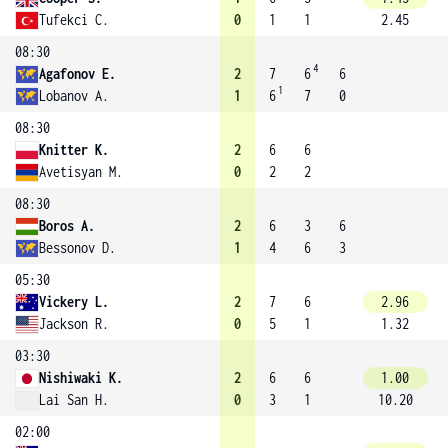
Tufekci C.
0
1
1
2.45
08:30
4
Agafonov E.
2
7
6
6
1
Lobanov A.
1
6
7
0
08:30
Knitter K.
2
6
6
Avetisyan M.
0
2
2
08:30
Boros A.
2
6
3
6
Bessonov D.
1
4
6
3
05:30
Vickery L.
2
7
6
2.96
Jackson R.
0
5
1
1.32
03:30
Nishiwaki K.
2
6
6
1.00
Lai San H.
0
3
1
10.20
02:00