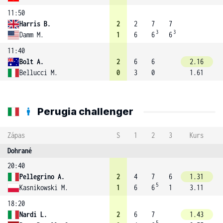
11:50
Harris B.
2
2
7
7
3
3
Damm M.
1
6
6
6
11:40
Bolt A.
2
6
6
2.16
Bellucci M.
0
3
0
1.61
Perugia challenger
Zápas
S
1
2
3
Kurs
Dohrané
20:40
Pellegrino A.
2
4
7
6
1.31
5
Kasnikowski M.
1
6
6
1
3.11
18:20
Nardi L.
2
6
7
1.43
5