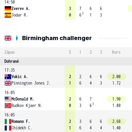
14:50
Zverev A.
3
7
6
6
3
Jodar R.
0
6
1
3
Birmingham challenger
Zápas
S
1
2
3
Kurs
Dohrané
17:35
Vukic A.
2
2
6
6
2.00
Pinnington Jones J.
1
6
4
3
1.72
16:05
McDonald M.
2
6
7
1.90
3
Budkov Kjaer N.
0
3
6
1.80
16:05
Romano F.
2
3
6
6
2.68
Chidekh C.
1
6
4
4
1.40