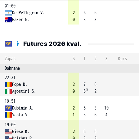
01:00
De Pellegrin V.
2
6
6
Baker N.
0
3
3
Futures 2026 kval.
Zápas
S
1
2
3
Kurs
Dohrané
22:31
Popa D.
2
7
6
5
Agostini S.
0
6
2
19:51
Dubinin A.
2
6
3
10
Vanta V.
1
3
6
4
19:00
Giese K.
2
6
6
Krishna R.
0
3
3