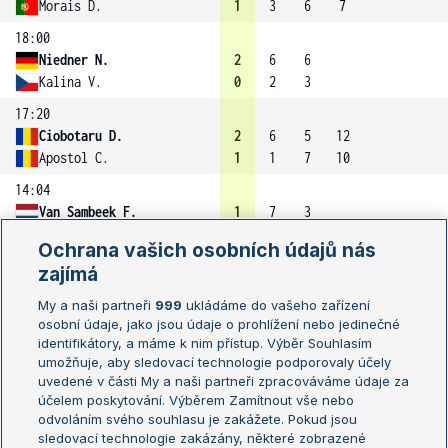
Morais D.
1
3
6
7
18:00
Niedner N.
2
6
6
Kalina V.
0
2
3
17:20
Ciobotaru D.
2
6
5
12
Apostol C.
1
1
7
10
14:04
Van Sambeek F.
1
7
3
5
De Jager J.
0
6
1
Ochrana vašich osobních údajů nás
14:01
zajímá
Mohar V.
2
5
6
10
My a naši partneři
999
ukládáme do vašeho zařízení
Hribar M.
1
7
4
8
osobní údaje, jako jsou údaje o prohlížení nebo jedinečné
13:02
identifikátory, a máme k nim přístup. Výběr Souhlasím
umožňuje, aby sledovací technologie podporovaly účely
Retelj M.
2
6
6
uvedené v části My a naši partneři zpracováváme údaje za
Battiston A.
0
4
4
účelem poskytování. Výběrem Zamítnout vše nebo
12:51
odvoláním svého souhlasu je zakážete. Pokud jsou
sledovací technologie zakázány, některé zobrazené
Coquelin H.
1
5