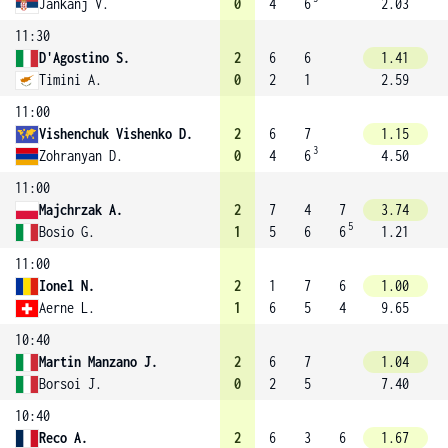
Jankanj V.
0
4
6
2.03
11:30
D'Agostino S.
2
6
6
1.41
Timini A.
0
2
1
2.59
11:00
Vishenchuk Vishenko D.
2
6
7
1.15
3
Zohranyan D.
0
4
6
4.50
11:00
Majchrzak A.
2
7
4
7
3.74
5
Bosio G.
1
5
6
6
1.21
11:00
Ionel N.
2
1
7
6
1.00
Aerne L.
1
6
5
4
9.65
10:40
Martin Manzano J.
2
6
7
1.04
Borsoi J.
0
2
5
7.40
10:40
Reco A.
2
6
3
6
1.67