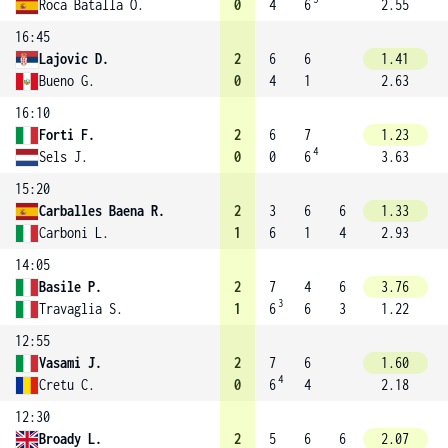
Roca Batalla O.
0
4
6
2.55
16:45
Lajovic D.
2
6
6
1.41
Bueno G.
0
4
1
2.63
16:10
Forti F.
2
6
7
1.23
4
Sels J.
0
0
6
3.63
15:20
Carballes Baena R.
2
3
6
6
1.33
Carboni L.
1
6
1
4
2.93
14:05
Basile P.
2
7
4
6
3.76
3
Travaglia S.
1
6
6
3
1.22
12:55
Vasami J.
2
7
6
1.60
4
Cretu C.
0
6
4
2.18
12:30
Broady L.
2
5
6
6
2.07