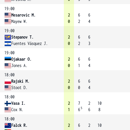
19:00
Mesarovic M.
2
6
6
Mayew W.
0
2
4
19:00
Stepanov T.
2
6
6
Fuentes Vásquez J.
0
2
3
19:00
Ojakaar O.
2
6
6
Jones A.
0
1
4
18:00
Rajski M.
2
6
6
Stoot D.
0
0
4
18:00
Vasa I.
2
7
2
10
5
Cox N.
1
6
6
8
18:00
Falck R.
2
6
2
10