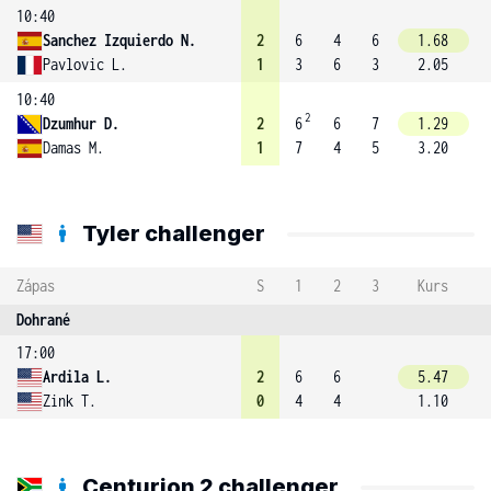
10:40
Sanchez Izquierdo N.
2
6
4
6
1.68
Pavlovic L.
1
3
6
3
2.05
10:40
2
Dzumhur D.
2
6
6
7
1.29
Damas M.
1
7
4
5
3.20
Tyler challenger
Zápas
S
1
2
3
Kurs
Dohrané
17:00
Ardila L.
2
6
6
5.47
Zink T.
0
4
4
1.10
Centurion 2 challenger