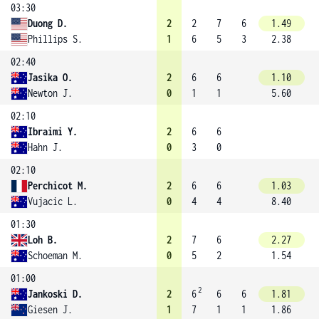
03:30
Duong D.
2
2
7
6
1.49
Phillips S.
1
6
5
3
2.38
02:40
Jasika O.
2
6
6
1.10
Newton J.
0
1
1
5.60
02:10
Ibraimi Y.
2
6
6
Hahn J.
0
3
0
02:10
Perchicot M.
2
6
6
1.03
Vujacic L.
0
4
4
8.40
01:30
Loh B.
2
7
6
2.27
Schoeman M.
0
5
2
1.54
01:00
2
Jankoski D.
2
6
6
6
1.81
Giesen J.
1
7
1
1
1.86