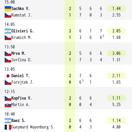
15:00
Sachko V.
2
5
6
6
1.44
Kumstat J.
1
7
0
3
2.55
14:05
Olivieri G.
2
6
1
7
2.05
2
Krumich M.
1
3
6
6
1.68
13:50
Mrva M.
2
5
6
6
3.06
Svrčina D.
1
7
3
4
1.31
13:05
Daniel T.
2
7
6
2.11
3
Forejtek J.
0
6
1
1.65
12:15
Kopřiva V.
2
6
6
1.11
Martin A.
0
0
4
5.25
10:40
Baez S.
2
6
6
1.14
Gueymard Wayenburg S.
0
4
3
4.80