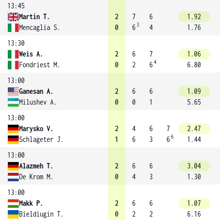
13:45
Martin T.
2
7
6
1.92
3
Mencaglia S.
0
6
4
1.76
13:30
Weis A.
2
6
7
1.06
4
Fondriest M.
0
2
6
6.80
13:00
Ganesan A.
2
6
6
1.09
Milushev A.
0
0
1
5.65
13:00
Marysko V.
2
4
6
7
2.47
6
Schlageter J.
1
6
3
6
1.44
13:00
Alazmeh T.
2
6
6
3.04
De Krom M.
0
4
3
1.30
13:00
Makk P.
2
6
6
1.07
Bieldiugin T.
0
2
2
6.16