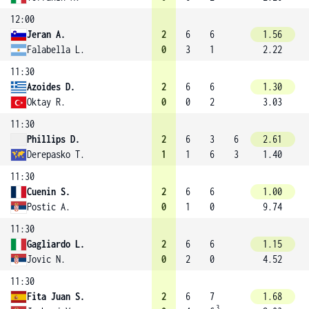
12:00
Jeran A.
2
6
6
1.56
Falabella L.
0
3
1
2.22
11:30
Azoides D.
2
6
6
1.30
Oktay R.
0
0
2
3.03
11:30
Phillips D.
2
6
3
6
2.61
Derepasko T.
1
1
6
3
1.40
11:30
Cuenin S.
2
6
6
1.00
Postic A.
0
1
0
9.74
11:30
Gagliardo L.
2
6
6
1.15
Jovic N.
0
2
0
4.52
11:30
Fita Juan S.
2
6
7
1.68
3