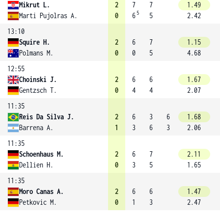
Mikrut L.
2
7
7
1.49
5
Marti Pujolras A.
0
6
5
2.42
13:10
Squire H.
2
6
7
1.15
Polmans M.
0
0
5
4.68
12:55
Choinski J.
2
6
6
1.67
Gentzsch T.
0
4
4
2.07
11:35
Reis Da Silva J.
2
6
3
6
1.68
Barrena A.
1
3
6
3
2.06
11:35
Schoenhaus M.
2
6
7
2.11
Dellien H.
0
3
5
1.65
11:35
Moro Canas A.
2
6
6
1.47
Petkovic M.
0
1
3
2.47