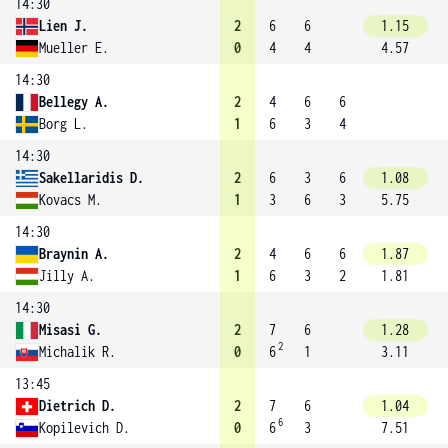
14:30
Lien J.
2
6
6
1.15
Mueller E.
0
4
4
4.57
14:30
Bellegy A.
2
4
6
6
Borg L.
1
6
3
4
14:30
Sakellaridis D.
2
6
3
6
1.08
Kovacs M.
1
3
6
3
5.75
14:30
Braynin A.
2
4
6
6
1.87
Jilly A.
1
6
3
2
1.81
14:30
Misasi G.
2
7
6
1.28
2
Michalik R.
0
6
1
3.11
13:45
Dietrich D.
2
7
6
1.04
6
Kopilevich D.
0
6
3
7.51