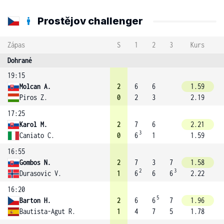
Prostějov challenger
Zápas
S
1
2
3
Kurs
Dohrané
19:15
Molcan A.
2
6
6
1.59
Piros Z.
0
2
3
2.19
17:25
Karol M.
2
7
6
2.21
3
Caniato C.
0
6
1
1.59
16:55
Gombos N.
2
7
3
7
1.58
2
3
Durasovic V.
1
6
6
6
2.22
16:20
5
Barton H.
2
6
6
7
1.96
Bautista-Agut R.
1
4
7
5
1.78