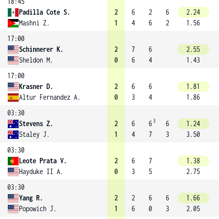
18:45
Padilla Cote S.
2
6
2
6
2.24
Mashni Z.
1
4
6
2
1.56
17:00
Schinnerer K.
2
7
6
2.55
Sheldon M.
0
6
4
1.43
17:00
Krasner D.
2
6
6
1.81
Altur Fernandez A.
0
3
4
1.86
03:30
3
Stevens Z.
2
6
6
6
1.24
Staley J.
1
4
7
3
3.50
03:30
Leote Prata V.
2
6
7
1.38
Hayduke II A.
0
3
5
2.75
03:30
Yang R.
2
2
6
6
1.66
Popowich J.
1
6
0
3
2.05