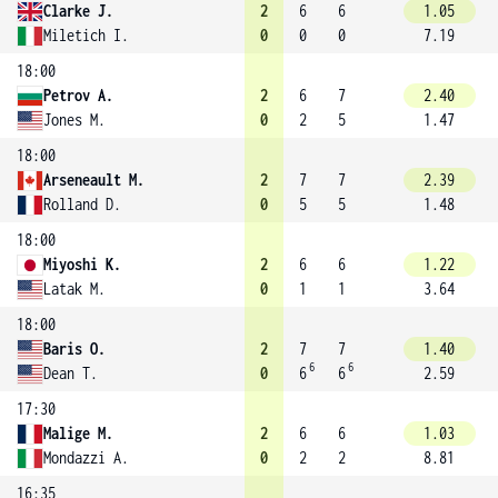
Clarke J.
2
6
6
1.05
Miletich I.
0
0
0
7.19
18:00
Petrov A.
2
6
7
2.40
Jones M.
0
2
5
1.47
18:00
Arseneault M.
2
7
7
2.39
Rolland D.
0
5
5
1.48
18:00
Miyoshi K.
2
6
6
1.22
Latak M.
0
1
1
3.64
18:00
Baris O.
2
7
7
1.40
6
6
Dean T.
0
6
6
2.59
17:30
Malige M.
2
6
6
1.03
Mondazzi A.
0
2
2
8.81
16:35