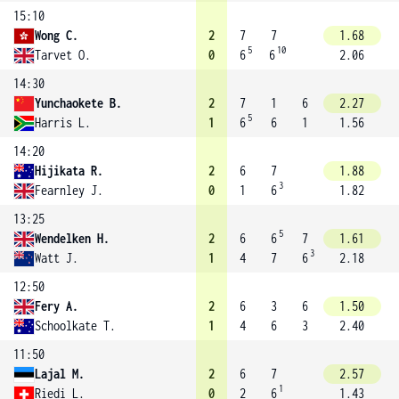
15:10
Wong C.
2
7
7
1.68
5
10
Tarvet O.
0
6
6
2.06
14:30
Yunchaokete B.
2
7
1
6
2.27
5
Harris L.
1
6
6
1
1.56
14:20
Hijikata R.
2
6
7
1.88
3
Fearnley J.
0
1
6
1.82
13:25
5
Wendelken H.
2
6
6
7
1.61
3
Watt J.
1
4
7
6
2.18
12:50
Fery A.
2
6
3
6
1.50
Schoolkate T.
1
4
6
3
2.40
11:50
Lajal M.
2
6
7
2.57
1
Riedi L.
0
2
6
1.43