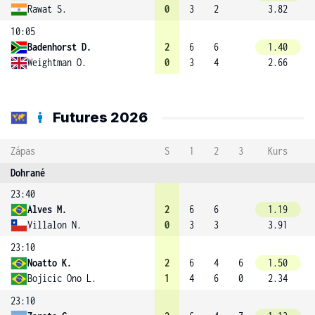
Rawat S.
0
3
2
3.82
10:05
Badenhorst D.
2
6
6
1.40
Weightman O.
0
3
4
2.66
Futures 2026
Zápas
S
1
2
3
Kurs
Dohrané
23:40
Alves M.
2
6
6
1.19
Villalon N.
0
3
3
3.91
23:10
Noatto K.
2
6
4
6
1.50
Bojicic Ono L.
1
4
6
0
2.34
23:10