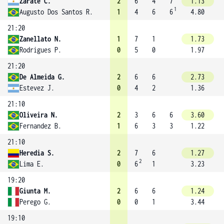
Zarate C.
2
6
4
7
1.13
1
Augusto Dos Santos R.
1
4
6
6
4.80
21:20
Zanellato N.
1
7
1
1.73
Rodrigues P.
0
5
0
1.97
21:20
De Almeida G.
2
6
6
2.73
Estevez J.
0
4
2
1.36
21:10
Oliveira N.
2
3
6
6
3.60
Fernandez B.
1
6
3
3
1.22
21:10
Heredia S.
2
7
6
1.27
2
Lima E.
0
6
1
3.23
19:20
Giunta M.
2
6
6
1.24
Perego G.
0
0
1
3.44
19:10