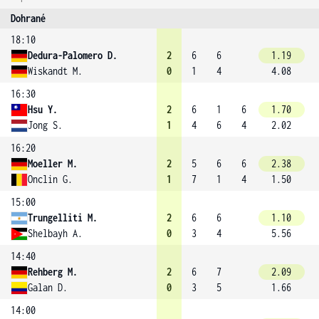
Dohrané
18:10
Dedura-Palomero D.
2
6
6
1.19
Wiskandt M.
0
1
4
4.08
16:30
Hsu Y.
2
6
1
6
1.70
Jong S.
1
4
6
4
2.02
16:20
Moeller M.
2
5
6
6
2.38
Onclin G.
1
7
1
4
1.50
15:00
Trungelliti M.
2
6
6
1.10
Shelbayh A.
0
3
4
5.56
14:40
Rehberg M.
2
6
7
2.09
Galan D.
0
3
5
1.66
14:00