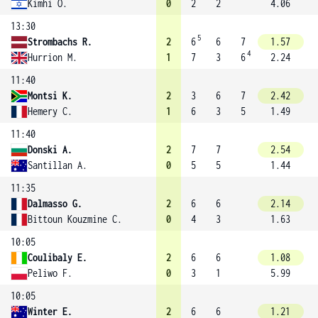
Kimhi O.
0
2
2
4.06
13:30
5
Strombachs R.
2
6
6
7
1.57
4
Hurrion M.
1
7
3
6
2.24
11:40
Montsi K.
2
3
6
7
2.42
Hemery C.
1
6
3
5
1.49
11:40
Donski A.
2
7
7
2.54
Santillan A.
0
5
5
1.44
11:35
Dalmasso G.
2
6
6
2.14
Bittoun Kouzmine C.
0
4
3
1.63
10:05
Coulibaly E.
2
6
6
1.08
Peliwo F.
0
3
1
5.99
10:05
Winter E.
2
6
6
1.21