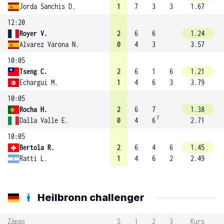
Jorda Sanchis D.
1
7
3
3
1.67
12:20
Royer V.
2
6
6
1.24
Alvarez Varona N.
0
4
3
3.57
10:05
Tseng C.
2
6
1
6
1.21
Echargui M.
1
4
6
3
3.79
10:05
Rocha H.
2
6
7
1.38
7
Dalla Valle E.
0
4
6
2.71
10:05
Bertola R.
2
6
4
6
1.45
Ratti L.
1
4
6
2
2.49
Heilbronn challenger
Zápas
S
1
2
3
Kurs