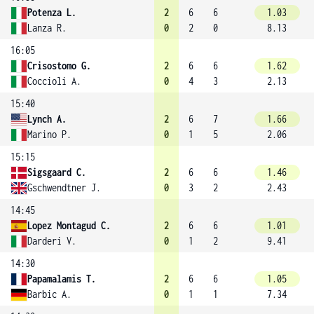
Potenza L.
2
6
6
1.03
Lanza R.
0
2
0
8.13
16:05
Crisostomo G.
2
6
6
1.62
Coccioli A.
0
4
3
2.13
15:40
Lynch A.
2
6
7
1.66
Marino P.
0
1
5
2.06
15:15
Sigsgaard C.
2
6
6
1.46
Gschwendtner J.
0
3
2
2.43
14:45
Lopez Montagud C.
2
6
6
1.01
Darderi V.
0
1
2
9.41
14:30
Papamalamis T.
2
6
6
1.05
Barbic A.
0
1
1
7.34