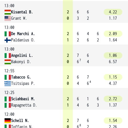
13:00
Kisantal B.
2
6
6
4.22
Grant W.
0
3
2
1.17
13:00
De Marchi A.
2
6
4
6
2.09
Paldanius O.
1
2
6
2
1.64
13:00
Angelini L.
2
7
6
1.06
7
Bakonyi D.
0
6
4
6.57
12:55
Tabacco G.
2
6
7
1.15
4
Tsitsipas P.
0
4
6
4.37
12:25
Sciahbasi M.
2
6
1
6
2.72
Rapagnetta D.
1
4
6
3
1.37
12:00
Schell N.
2
7
6
1.54
8
Toffanin N.
0
6
2
2.26