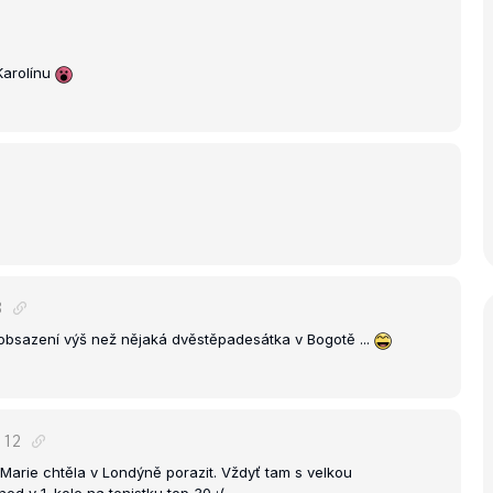
Karolínu
8
 obsazení výš než nějaká dvěstěpadesátka v Bogotě ...
:12
 Marie chtěla v Londýně porazit. Vždyť tam s velkou