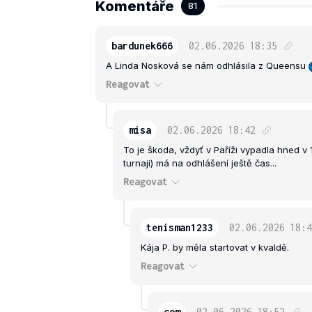
Komentáře
81
bardunek666
02.06.2026
18:35
A Linda Nosková se nám odhlásila z Queensu
Reagovat
misa
02.06.2026
18:42
To je škoda, vždyť v Paříži vypadla hned v 
turnaji) má na odhlášení ještě čas...
Reagovat
tenisman1233
02.06.2026
18:4
Kája P. by měla startovat v kvaldě.
Reagovat
com
02.06.2026
18:52