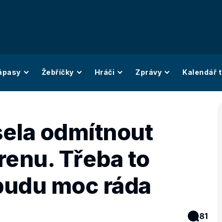
ápasy
Žebříčky
Hráči
Zprávy
Kalendář t
ela odmítnout
renu. Třeba to
 budu moc ráda
81