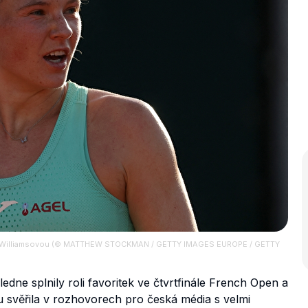
enu Williamsovou (© MATTHEW STOCKMAN / GETTY IMAGES EUROPE / GETTY
edne splnily roli favoritek ve čtvrtfinále French Open a
 svěřila v rozhovorech pro česká média s velmi