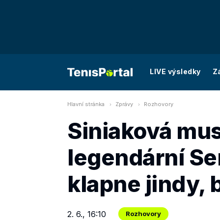
LIVE výsledky
Z
Hlavní stránka
Zprávy
Rozhovory
Siniaková mus
legendární Se
klapne jindy,
2. 6., 16:10
Rozhovory