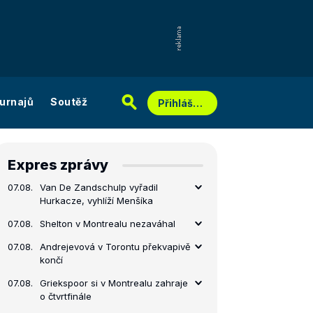
urnajů
Soutěž
Přihlášení
Expres zprávy
07.08.
Van De Zandschulp vyřadil
Hurkacze, vyhlíží Menšíka
07.08.
Shelton v Montrealu nezaváhal
07.08.
Andrejevová v Torontu překvapivě
končí
07.08.
Griekspoor si v Montrealu zahraje
o čtvrtfinále