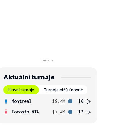
Aktuální turnaje
Hlavní turnaje
Turnaje nižší úrovně
Montreal
$9.4M
16
Toronto WTA
$7.4M
17