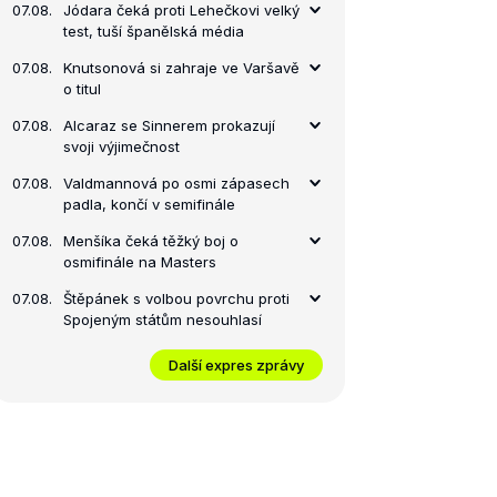
07.08.
Jódara čeká proti Lehečkovi velký
test, tuší španělská média
07.08.
Knutsonová si zahraje ve Varšavě
o titul
07.08.
Alcaraz se Sinnerem prokazují
svoji výjimečnost
07.08.
Valdmannová po osmi zápasech
padla, končí v semifinále
07.08.
Menšíka čeká těžký boj o
osmifinále na Masters
07.08.
Štěpánek s volbou povrchu proti
Spojeným státům nesouhlasí
Další expres zprávy