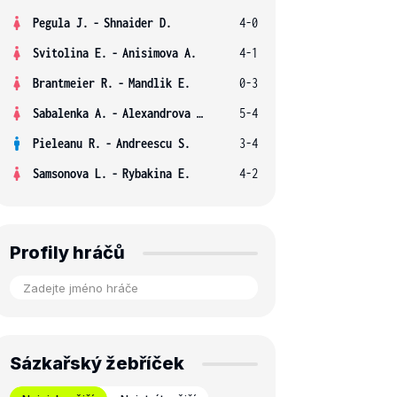
Pegula J.
-
Shnaider D.
4-0
Svitolina E.
-
Anisimova A.
4-1
Brantmeier R.
-
Mandlik E.
0-3
Sabalenka A.
-
Alexandrova E.
5-4
Pieleanu R.
-
Andreescu S.
3-4
Samsonova L.
-
Rybakina E.
4-2
Profily hráčů
Sázkařský žebříček