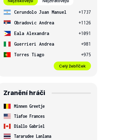
Nejziskovější
Nejztrátovější
Cerundolo Juan Manuel
+1737
Obradovic Andrea
+1126
Eala Alexandra
+1091
Guerrieri Andrea
+981
Torres Tiago
+975
Celý žebříček
Zranění hráči
Minnen Greetje
Tiafoe Frances
Diallo Gabriel
Tararudee Lanlana