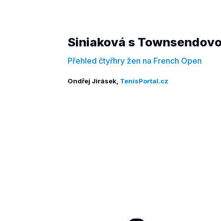
Siniaková s Townsendovou
Přehled čtyřhry žen na French Open
Ondřej Jirásek,
TenisPortal.cz