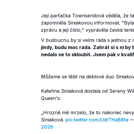
Její parťačka Townsendová věděla, že ta
zapomněla Siniakovou informovat. "Byla t
zprávu a její číslo," vyprávěla česká teni
V budoucnu by si velmi ráda s jednou z 
jindy, budu moc ráda. Zahrát si s ní by 
nedalo se to skloubit. Jsem pak v kvalif
Můžeme se těšit na deblové duo Siniakov
Kateřina Siniaková dostala od Sereny Wi
Queen's.
„Hrozně mě mrzelo, že to nakonec nevyšl
Siniaková.
pic.twitter.com/UdrTHaBBte
—
2026