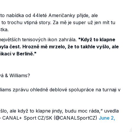
to nabídka od 44leté Američanky přijde, ale
o trochu vtipná story. Za mě je super už jen mít tu
stka.
největších tenisových ikon zahrála.
"Když to klapne
byla čest. Hrozně mě mrzelo, že to takhle vyšlo, ale
ikaci v Berlíně."
á & Williams?
lliams zprávu ohledně deblové spolupráce na turnaji v
o, ale když to klapne jindy, budu moc ráda,“ uvedla
 CANAL+ Sport CZ/SK (@CANALSportCZ)
June 2,