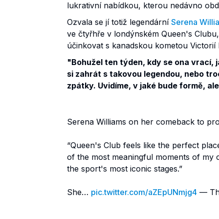
lukrativní nabídkou, kterou nedávno obd
Ozvala se jí totiž legendární
Serena Will
ve čtyřhře v londýnském Queen's Clubu,
účinkovat s kanadskou kometou Victori
"Bohužel ten týden, kdy se ona vrací, j
si zahrát s takovou legendou, nebo troc
zpátky. Uvidíme, v jaké bude formě, ale 
Serena Williams on her comeback to prof
“Queen's Club feels like the perfect pla
of the most meaningful moments of my c
the sport's most iconic stages.”
She…
pic.twitter.com/aZEpUNmjg4
— The