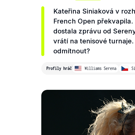
Kateřina Siniaková v roz
French Open překvapila. 
dostala zprávu od Sereny
vrátí na tenisové turnaj
odmítnout?
Profily hráčů
Williams Serena
S