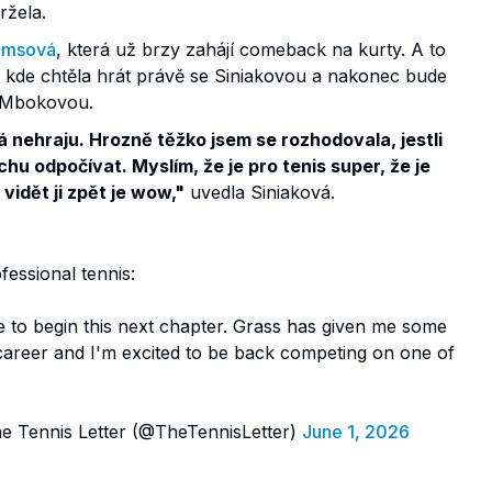
ržela.
iamsová
, která už brzy zahájí comeback na kurty. A to
 kde chtěla hrát právě se Siniakovou a nakonec bude
í Mbokovou.
á nehraju. Hrozně těžko jsem se rozhodovala, jestli
hu odpočívat. Myslím, že je pro tenis super, že je
vidět ji zpět je wow,"
uvedla Siniaková.
essional tennis:
ce to begin this next chapter. Grass has given me some
areer and I'm excited to be back competing on one of
 Tennis Letter (@TheTennisLetter)
June 1, 2026