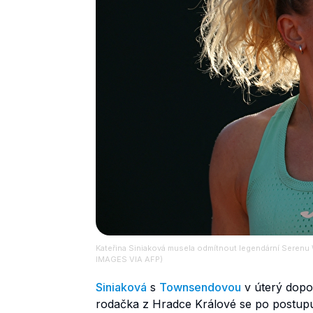
Kateřina Siniaková musela odmítnout legendární Ser
IMAGES VIA AFP)
Siniaková
s
Townsendovou
v úterý dopol
rodačka z Hradce Králové se po postupu