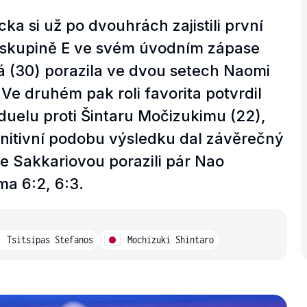
a si už po dvouhrách zajistili první
 skupině E ve svém úvodním zápase
á (30) porazila ve dvou setech Naomi
Ve druhém pak roli favorita potvrdil
 duelu proti Šintaru Močizukimu (22),
finitivní podobu výsledku dal závěrečný
se Sakkariovou porazili pár Nao
ma 6:2, 6:3.
Tsitsipas Stefanos
Mochizuki Shintaro