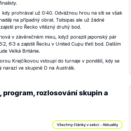
nalisty.
:4, kdy prohrával už 0:40. Odvážnou hrou na síti se však
naději na případný obrat. Tsitsipas ale už žádné
 zajistil pro Řecko vítězný druhý bod.
kariová v závěrečném mixu, když porazili japonský pár
, 6:3 a zajistili Řecku v United Cupu třetí bod. Dalším
e Velká Británie.
rou Krejčíkovou vstoupí do turnaje v pondělí, kdy se
 narazí ve skupině D na Austrálii.
, program, rozlosování skupin a
Všechny články v sekci - Aktuality