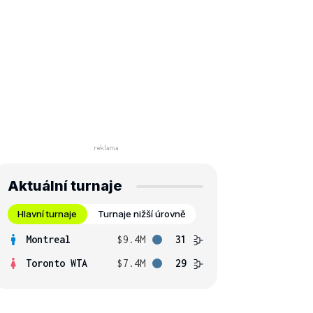
Aktuální turnaje
Hlavní turnaje
Turnaje nižší úrovně
Montreal
$9.4M
31
Toronto WTA
$7.4M
29