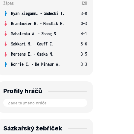
Zápas
H2H
Ryan Ziegann S.
-
Gadecki T.
3-0
Brantmeier R.
-
Mandlik E.
0-3
Sabalenka A.
-
Zhang S.
4-1
Sakkari M.
-
Gauff C.
5-6
Mertens E.
-
Osaka N.
3-5
Norrie C.
-
De Minaur A.
3-3
Profily hráčů
Sázkařský žebříček