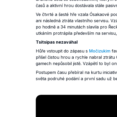
časů a aktivní hrou dostávala stále pasiv
Ve čtvrté a šesté hře vzala Ósakaové pod
ani následná ztráta vlastního servisu. V
po hodině a 34 minutách slavila pro Řeck
utkáním protrápila především na servisu
Tsitsipas nezaváhal
Hůře vstoupit do zápasu s
Močizukim
fa
přišel čistou hrou a rychle nabral ztrátu
gamech nepůsobil jistě. Vzápětí to byl on
Postupem času přebíral na kurtu iniciativ
světa podruhé podání a první sadu už b