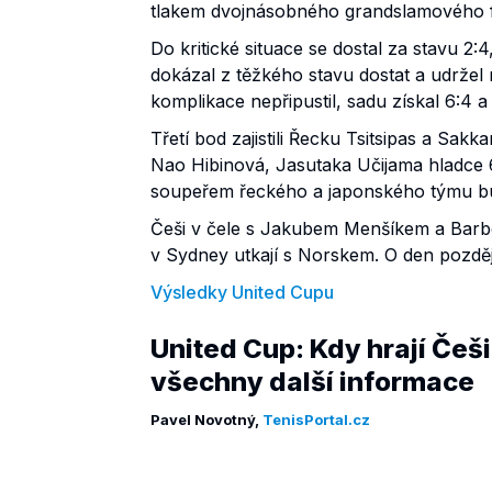
tlakem dvojnásobného grandslamového fi
Do kritické situace se dostal za stavu 2
dokázal z těžkého stavu dostat a udržel 
komplikace nepřipustil, sadu získal 6:4 a
Třetí bod zajistili Řecku Tsitsipas a Sak
Nao Hibinová, Jasutaka Učijama hladce 6:2
soupeřem řeckého a japonského týmu bud
Češi v čele s Jakubem Menšíkem a Barbo
v Sydney utkají s Norskem. O den později
Výsledky United Cupu
United Cup: Kdy hrají Češi
všechny další informace
Pavel Novotný,
TenisPortal.cz