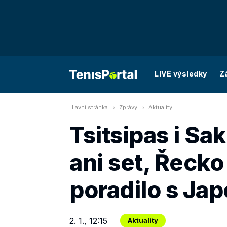
LIVE výsledky
Z
Hlavní stránka
Zprávy
Aktuality
Tsitsipas i Sak
ani set, Řecko
poradilo s Ja
2. 1., 12:15
Aktuality