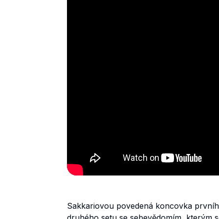
Sakkariovou povedená koncovka prvního 
druhého setu se sebevědomím, kterým s