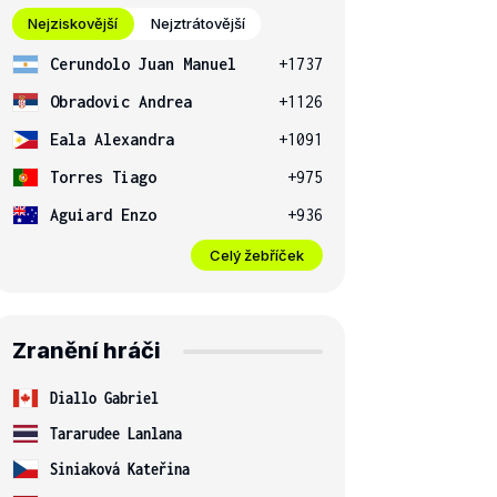
Nejziskovější
Nejztrátovější
Cerundolo Juan Manuel
+1737
Obradovic Andrea
+1126
Eala Alexandra
+1091
Torres Tiago
+975
Aguiard Enzo
+936
Celý žebříček
Zranění hráči
Diallo Gabriel
Tararudee Lanlana
Siniaková Kateřina