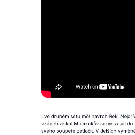
I ve druhém setu měl navrch Řek. Nejdří
vzápětí získal Močizukův servis a šel do
svého soupeře zatlačit. V delších výměn