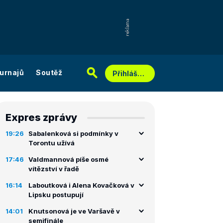
urnajů
Soutěž
Přihlášení
Expres zprávy
19:26
Sabalenková si podmínky v
Torontu užívá
17:46
Valdmannová píše osmé
vítězství v řadě
16:14
Laboutková i Alena Kovačková v
Lipsku postupují
14:01
Knutsonová je ve Varšavě v
semifinále