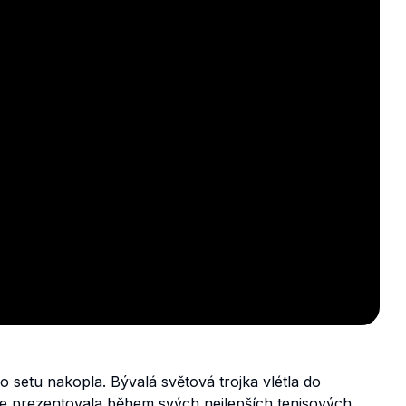
setu nakopla. Bývalá světová trojka vlétla do
e prezentovala během svých nejlepších tenisových