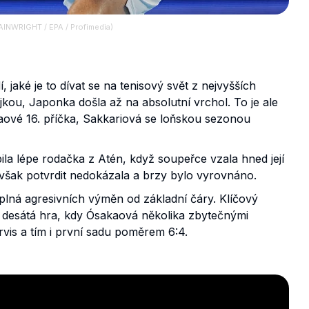
WAINWRIGHT / EPA / Profimedia)
, jaké je to dívat se na tenisový svět z nejvyšších
kou, Japonka došla až na absolutní vrchol. To je ale
kaové 16. příčka, Sakkariová se loňskou sezonou
la lépe rodačka z Atén, když soupeřce vzala hned její
 však potvrdit nedokázala a brzy bylo vyrovnáno.
 plná agresivních výměn od základní čáry. Klíčový
 desátá hra, kdy Ósakaová několika zbytečnými
rvis a tím i první sadu poměrem 6:4.