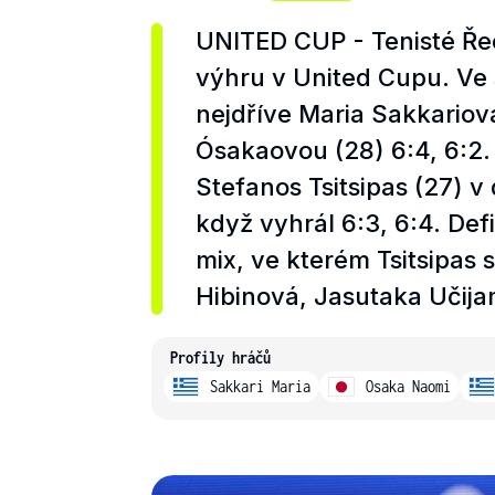
UNITED CUP - Tenisté Řeck
výhru v United Cupu. Ve
nejdříve Maria Sakkariov
Ósakaovou (28) 6:4, 6:2. 
Stefanos Tsitsipas (27) v
když vyhrál 6:3, 6:4. De
mix, ve kterém Tsitsipas 
Hibinová, Jasutaka Učija
Profily hráčů
Sakkari Maria
Osaka Naomi