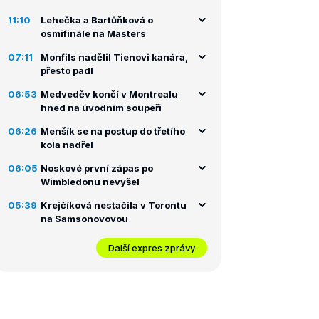
11:10
Lehečka a Bartůňková o
osmifinále na Masters
07:11
Monfils nadělil Tienovi kanára,
přesto padl
06:53
Medveděv končí v Montrealu
hned na úvodním soupeři
06:26
Menšík se na postup do třetího
kola nadřel
06:05
Noskové první zápas po
Wimbledonu nevyšel
05:39
Krejčíková nestačila v Torontu
na Samsonovovou
Další expres zprávy