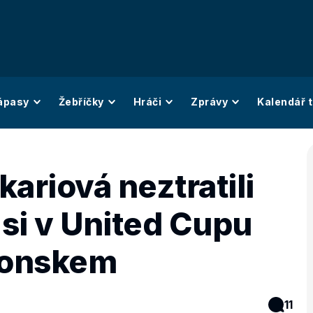
ápasy
Žebříčky
Hráči
Zprávy
Kalendář t
kariová neztratili
 si v United Cupu
ponskem
11