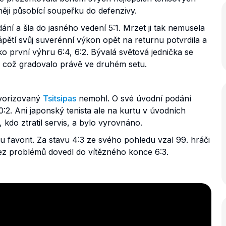
něji působící soupeřku do defenzivy.
ání a šla do jasného vedení 5:1. Mrzet ji tak nemusela
zápětí svůj suverénní výkon opět na returnu potvrdila a
o první výhru 6:4, 6:2. Bývalá světová jednička se
, což gradovalo právě ve druhém setu.
vorizovaný
Tsitsipas
nemohl. O své úvodní podání
 0:2. Ani japonský tenista ale na kurtu v úvodních
, kdo ztratil servis, a bylo vyrovnáno.
u favorit. Za stavu 4:3 ze svého pohledu vzal 99. hráči
ez problémů dovedl do vítězného konce 6:3.