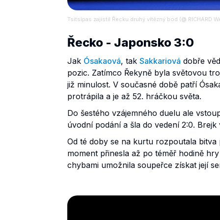
Tsitsipas zajistil Řecku druhý vítězný bod (@ RICHARD 
Řecko - Japonsko 3:0
Jak
Ósakaová
, tak
Sakkariová
dobře vědí
pozic. Zatímco Řekyně byla světovou troj
již minulost. V současné době patří Ósa
protrápila a je až 52. hráčkou světa.
Do šestého vzájemného duelu ale vstoupi
úvodní podání a šla do vedení 2:0. Brejk
Od té doby se na kurtu rozpoutala bitva
moment přinesla až po téměř hodině hry
chybami umožnila soupeřce získat její se