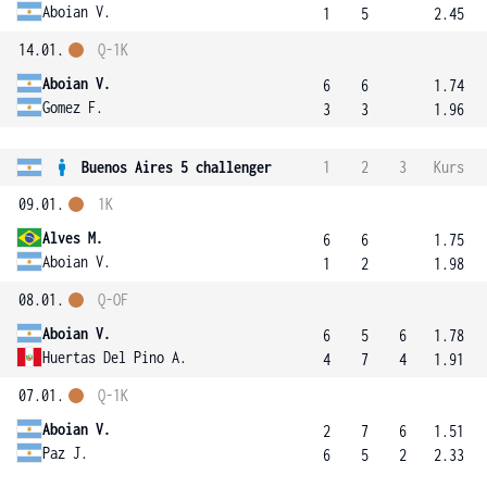
Aboian V.
1
5
2.45
14.01.
Q-1K
Aboian V.
6
6
1.74
Gomez F.
3
3
1.96
Buenos Aires 5 challenger
1
2
3
Kurs
09.01.
1K
Alves M.
6
6
1.75
Aboian V.
1
2
1.98
08.01.
Q-OF
Aboian V.
6
5
6
1.78
Huertas Del Pino A.
4
7
4
1.91
07.01.
Q-1K
Aboian V.
2
7
6
1.51
Paz J.
6
5
2
2.33