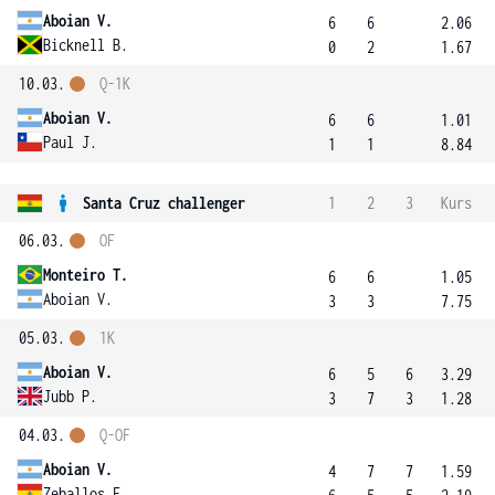
Aboian V.
6
6
2.06
Bicknell B.
0
2
1.67
10.03.
Q-1K
Aboian V.
6
6
1.01
Paul J.
1
1
8.84
Santa Cruz challenger
1
2
3
Kurs
06.03.
OF
Monteiro T.
6
6
1.05
Aboian V.
3
3
7.75
05.03.
1K
Aboian V.
6
5
6
3.29
Jubb P.
3
7
3
1.28
04.03.
Q-OF
Aboian V.
4
7
7
1.59
Zeballos F.