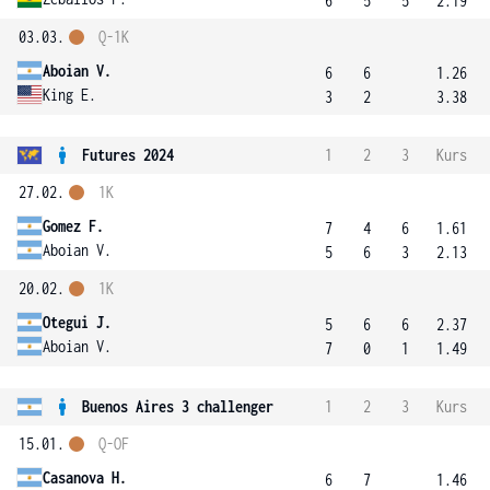
6
5
5
2.19
03.03.
Q-1K
Aboian V.
6
6
1.26
King E.
3
2
3.38
Futures 2024
1
2
3
Kurs
27.02.
1K
Gomez F.
7
4
6
1.61
Aboian V.
5
6
3
2.13
20.02.
1K
Otegui J.
5
6
6
2.37
Aboian V.
7
0
1
1.49
Buenos Aires 3 challenger
1
2
3
Kurs
15.01.
Q-OF
Casanova H.
6
7
1.46