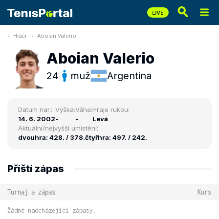
Hráči
Aboian Valerio
Aboian Valerio
24
muž
Argentina
Datum nar.:
Výška:
Váha:
Hraje rukou:
14. 6. 2002
-
-
Levá
Aktuální/nejvyšší umístění:
dvouhra: 428. / 378.
čtyřhra: 497. / 242.
Příští zápas
Turnaj a zápas
Kurs
Žádné nadcházející zápasy.