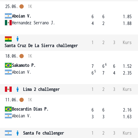
25.06.
1K
Aboian V.
6
6
1.85
Hernandez Serrano J.
4
2
1.88
1
2
3
Kurs
Santa Cruz De La Sierra challenger
18.06.
1K
6
Sakamoto P.
7
6
6
1.52
5
Aboian V.
6
7
4
2.35
Lima 2 challenger
1
2
3
Kurs
11.06.
1K
Boscardin Dias P.
6
6
2.16
Aboian V.
3
3
1.63
Santa Fe challenger
1
2
3
Kurs