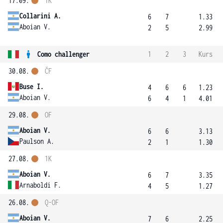
17.09.
1K
Collarini A.
6
7
1.33
Aboian V.
2
5
2.99
Como challenger
1
2
3
Kurs
30.08.
ČF
Buse I.
4
6
6
1.23
Aboian V.
6
4
1
4.01
29.08.
OF
Aboian V.
6
6
3.13
Paulson A.
2
1
1.30
27.08.
1K
Aboian V.
6
7
3.35
Arnaboldi F.
4
5
1.27
26.08.
Q-OF
Aboian V.
7
6
2.25