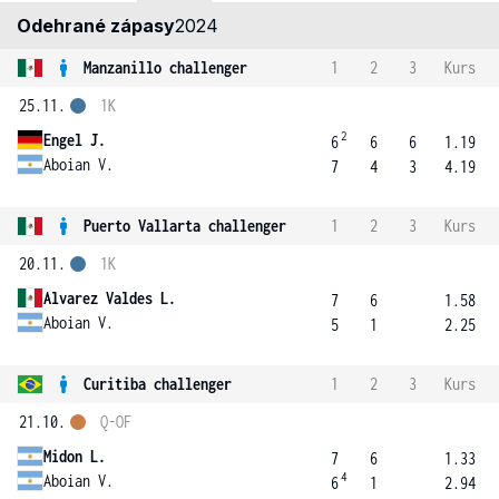
Odehrané zápasy
2024
Manzanillo challenger
1
2
3
Kurs
25.11.
1K
2
Engel J.
6
6
6
1.19
Aboian V.
7
4
3
4.19
Puerto Vallarta challenger
1
2
3
Kurs
20.11.
1K
Alvarez Valdes L.
7
6
1.58
Aboian V.
5
1
2.25
Curitiba challenger
1
2
3
Kurs
21.10.
Q-OF
Midon L.
7
6
1.33
4
Aboian V.
6
1
2.94