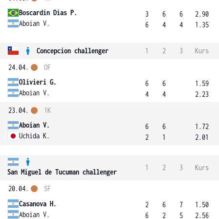
Boscardin Dias P.
3
6
6
2.90
Aboian V.
6
4
4
1.35
Concepcion challenger
1
2
3
Kurs
24.04.
OF
Olivieri G.
6
6
1.59
Aboian V.
4
4
2.23
23.04.
1K
Aboian V.
6
6
1.72
Uchida K.
2
1
2.01
1
2
3
Kurs
San Miguel de Tucuman challenger
20.04.
SF
Casanova H.
2
6
7
1.50
Aboian V.
6
2
5
2.56