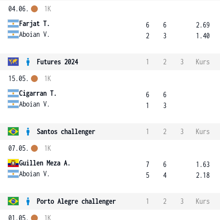
04.06.
1K
Farjat T.
6
6
2.69
Aboian V.
2
3
1.40
Futures 2024
1
2
3
Kurs
15.05.
1K
Cigarran T.
6
6
Aboian V.
1
3
Santos challenger
1
2
3
Kurs
07.05.
1K
Guillen Meza A.
7
6
1.63
Aboian V.
5
4
2.18
Porto Alegre challenger
1
2
3
Kurs
01.05.
1K