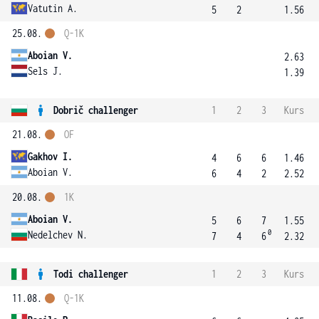
Vatutin A.
5
2
1.56
25.08.
Q-1K
Aboian V.
2.63
Sels J.
1.39
Dobrič challenger
1
2
3
Kurs
21.08.
OF
Gakhov I.
4
6
6
1.46
Aboian V.
6
4
2
2.52
20.08.
1K
Aboian V.
5
6
7
1.55
0
Nedelchev N.
7
4
6
2.32
Todi challenger
1
2
3
Kurs
11.08.
Q-1K