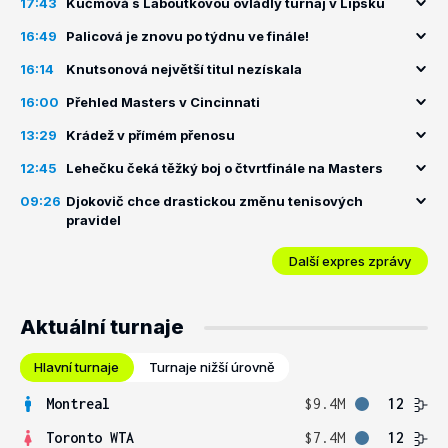
17:43
Kučmová s Laboutkovou ovládly turnaj v Lipsku
16:49
Palicová je znovu po týdnu ve finále!
16:14
Knutsonová největší titul nezískala
16:00
Přehled Masters v Cincinnati
13:29
Krádež v přímém přenosu
12:45
Lehečku čeká těžký boj o čtvrtfinále na Masters
09:26
Djokovič chce drastickou změnu tenisových
pravidel
Další expres zprávy
Aktuální turnaje
Hlavní turnaje
Turnaje nižší úrovně
Montreal
$9.4M
12
Toronto WTA
$7.4M
12