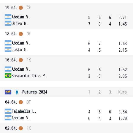
19.04.
ČF
Aboian V.
5
6
6
2.71
Olivo R.
7
3
4
1.45
18.04.
OF
Aboian V.
6
7
1.63
Justo G.
4
5
2.15
16.04.
1K
Aboian V.
6
6
1.52
Boscardin Dias P.
3
3
2.35
Futures 2024
1
2
3
Kurs
04.04.
OF
Falabella L.
4
6
6
3.84
Aboian V.
6
4
3
1.20
02.04.
1K