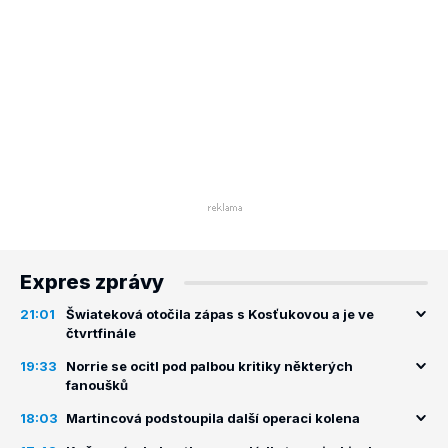
Expres zprávy
21:01
Šwiateková otočila zápas s Kosťukovou a je ve
čtvrtfinále
19:33
Norrie se ocitl pod palbou kritiky některých
fanoušků
18:03
Martincová podstoupila další operaci kolena