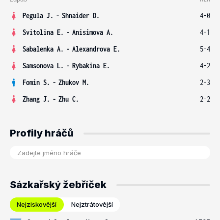
Pegula J.
-
Shnaider D.
4-0
Svitolina E.
-
Anisimova A.
4-1
Sabalenka A.
-
Alexandrova E.
5-4
Samsonova L.
-
Rybakina E.
4-2
Fomin S.
-
Zhukov M.
2-3
Zhang J.
-
Zhu C.
2-2
Profily hráčů
Sázkařský žebříček
Nejziskovější
Nejztrátovější