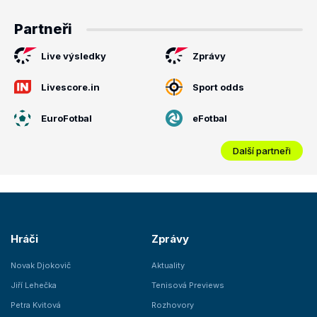
Partneři
Live výsledky
Zprávy
Livescore.in
Sport odds
EuroFotbal
eFotbal
Další partneři
Hráči
Zprávy
Novak Djokovič
Aktuality
Jiří Lehečka
Tenisová Previews
Petra Kvitová
Rozhovory