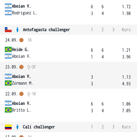
Aboian V.
6
6
1.72
Rodriguez L.
3
4
1.98
Antofagasta challenger
1
2
3
Kurs
24.09.
1K
Heide G.
6
6
1.21
Aboian V.
1
4
3.96
23.09.
Q-OF
Aboian V.
3
1.13
Zormann M.
3
4.93
22.09.
Q-1K
Aboian V.
6
6
1.06
Britto L.
3
4
7.05
Cali challenger
1
2
3
Kurs