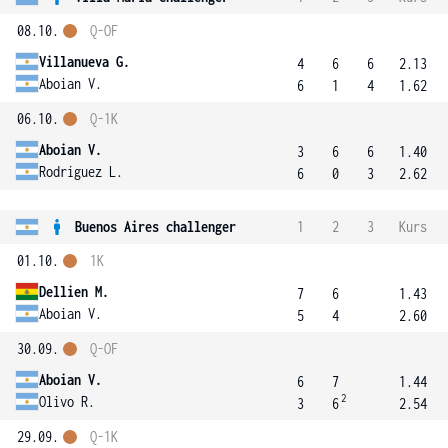
08.10.
Q-OF
Villanueva G.
4
6
6
2.13
Aboian V.
6
1
4
1.62
06.10.
Q-1K
Aboian V.
3
6
6
1.40
Rodriguez L.
6
0
3
2.62
Buenos Aires challenger
1
2
3
Kurs
01.10.
1K
Dellien M.
7
6
1.43
Aboian V.
5
4
2.60
30.09.
Q-OF
Aboian V.
6
7
1.44
2
Olivo R.
3
6
2.54
29.09.
Q-1K