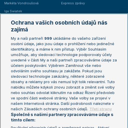
Markéta Vondroušová
Express zprávy
Iga Swiatek
Marie Bouzková
Ochrana vašich osobních údajů nás
Žebříčky
Kalendář turnajů
zajímá
My a naši partneři
999
ukládáme do vašeho zařízení
Žebříček ATP (muži)
Australian Open
osobní údaje, jako jsou údaje o prohlížení nebo jedinečné
Žebříček WTA (ženy)
French Open
identifikátory, a máme k nim přístup. Výběr Souhlasím
umožňuje, aby sledovací technologie podporovaly účely
Sázkařský žebříček
Wimbledon
uvedené v části My a naši partneři zpracováváme údaje za
US Open
účelem poskytování. Výběrem Zamítnout vše nebo
odvoláním svého souhlasu je zakážete. Pokud jsou
Turnaj mistrů
sledovací technologie zakázány, některé zobrazené
Turnaj mistryň
obsahy a reklamy pro vás nemusí být tolik relevantní. Tuto
Aktualní trendy
nabídku můžete kdykoli znovu zobrazit a změnit své volby
nebo souhlas odvolat kliknutím na odkaz Řízení předvoleb
ve spodní části webové stránky. Vaše volby se projeví v
Fotbalové přestupy
našem Internetová stránka. Další podrobnosti naleznete v
Livesport Daily
našich Zásadách ochrany osobních údajů.
Třetí strany
Společně s našimi partnery zpracováváme údaje s
LS Prague Open
tímto cílem:
Používání přesných údajů o zeměpisné poloze . Aktivní