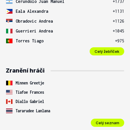
Cerundolo Juan Manuel
+1737
Eala Alexandra
+1131
Obradovic Andrea
+1126
Guerrieri Andrea
+1045
Torres Tiago
+975
Celý žebříček
Zranění hráči
Minnen Greetje
Tiafoe Frances
Diallo Gabriel
Tararudee Lanlana
Celý seznam