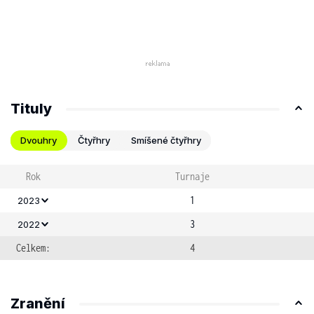
Tituly
Dvouhry
Čtyřhry
Smíšené čtyřhry
Rok
Turnaje
1
2023
3
2022
Celkem:
4
Zranění