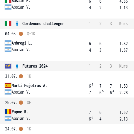
Basile P.
6
6
4.85
Aboian V.
4
2
1.13
Cordenons challenger
1
2
3
Kurs
04.08.
Q-1K
Ambrogi L.
6
6
1.82
Aboian V.
4
3
1.87
Futures 2024
1
2
3
Kurs
31.07.
1K
4
Marti Pujolras A.
6
7
7
1.53
5
4
Aboian V.
7
6
6
2.28
25.07.
OF
Papoe R.
7
6
1.62
6
Aboian V.
6
4
2.13
24.07.
1K