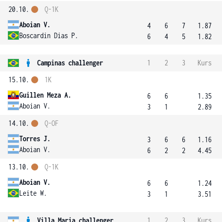
20.10.
Q-1K
Aboian V.
4
6
7
1.87
Boscardin Dias P.
6
4
5
1.82
Campinas challenger
1
2
3
Kurs
15.10.
1K
Guillen Meza A.
6
6
1.35
Aboian V.
3
1
2.89
14.10.
Q-OF
Torres J.
3
6
6
1.16
Aboian V.
6
2
2
4.45
13.10.
Q-1K
Aboian V.
6
6
1.24
Leite W.
3
1
3.51
Villa Maria challenger
1
2
3
Kurs