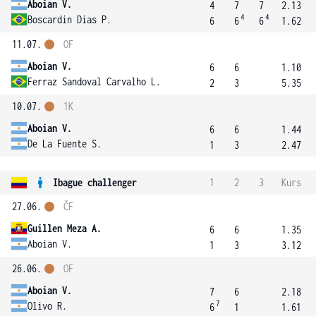
Aboian V.
4
7
7
2.13
4
4
Boscardin Dias P.
6
6
6
1.62
11.07.
OF
Aboian V.
6
6
1.10
Ferraz Sandoval Carvalho L.
2
3
5.35
10.07.
1K
Aboian V.
6
6
1.44
De La Fuente S.
1
3
2.47
Ibague challenger
1
2
3
Kurs
27.06.
ČF
Guillen Meza A.
6
6
1.35
Aboian V.
1
3
3.12
26.06.
OF
Aboian V.
7
6
2.18
7
Olivo R.
6
1
1.61