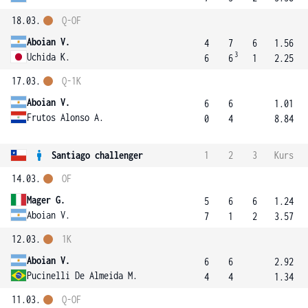
18.03.
Q-OF
Aboian V.
4
7
6
1.56
3
Uchida K.
6
6
1
2.25
17.03.
Q-1K
Aboian V.
6
6
1.01
Frutos Alonso A.
0
4
8.84
Santiago challenger
1
2
3
Kurs
14.03.
OF
Mager G.
5
6
6
1.24
Aboian V.
7
1
2
3.57
12.03.
1K
Aboian V.
6
6
2.92
Pucinelli De Almeida M.
4
4
1.34
11.03.
Q-OF