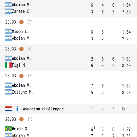
Aboian V.
6
4
6
1.04
Zarate C.
3
6
3
7.80
29.03.
ČF
Midon L.
6
6
1.54
Aboian V.
3
2
2.29
28.03.
OF
Aboian V.
2
6
6
1.03
Figl M.
6
3
2
8.40
26.03.
1K
Aboian V.
7
6
1.03
Zeitune M.
5
2
8.28
Asuncion challenger
1
2
3
Kurs
20.03.
1K
5
Heide G.
6
6
6
1.27
Aboian V.
7
3
2
3.38