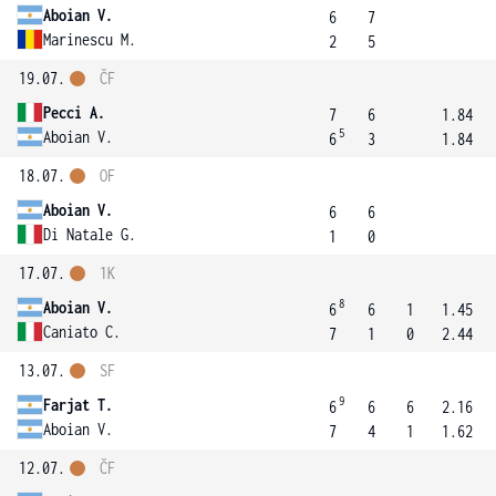
Aboian V.
6
7
Marinescu M.
2
5
19.07.
ČF
Pecci A.
7
6
1.84
5
Aboian V.
6
3
1.84
18.07.
OF
Aboian V.
6
6
Di Natale G.
1
0
17.07.
1K
8
Aboian V.
6
6
1
1.45
Caniato C.
7
1
0
2.44
13.07.
SF
9
Farjat T.
6
6
6
2.16
Aboian V.
7
4
1
1.62
12.07.
ČF