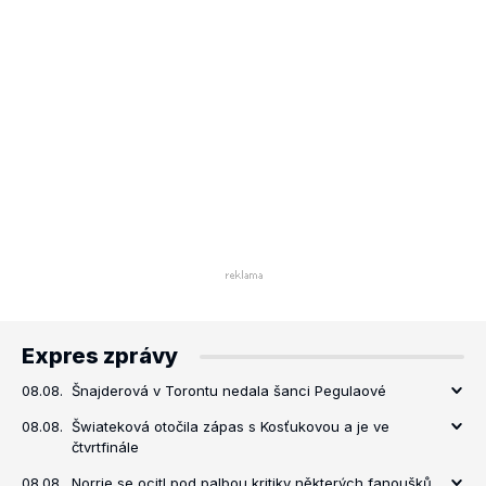
Expres zprávy
08.08.
Šnajderová v Torontu nedala šanci Pegulaové
08.08.
Šwiateková otočila zápas s Kosťukovou a je ve
čtvrtfinále
08.08.
Norrie se ocitl pod palbou kritiky některých fanoušků