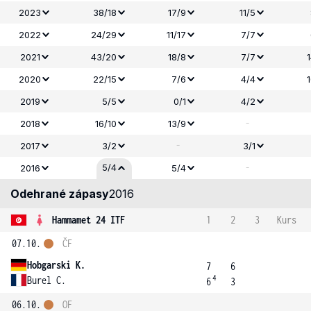
2023
38/18
17/9
11/5
2022
24/29
11/17
7/7
2021
43/20
18/8
7/7
2020
22/15
7/6
4/4
2019
5/5
0/1
4/2
-
2018
16/10
13/9
-
2017
3/2
3/1
-
5/4
2016
5/4
Odehrané zápasy
2016
Hammamet 24 ITF
1
2
3
Kurs
07.10.
ČF
Hobgarski K.
7
6
4
Burel C.
6
3
06.10.
OF