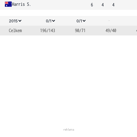
Harris S.
6
4
4
-
2015
0/1
0/1
Celkem
196/143
90/71
49/40