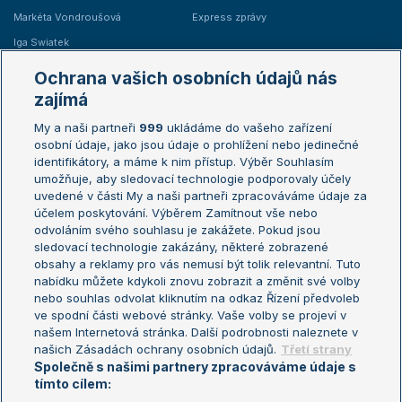
Markéta Vondroušová
Express zprávy
Iga Swiatek
Marie Bouzková
Ochrana vašich osobních údajů nás
Žebříčky
Kalendář turnajů
zajímá
My a naši partneři
999
ukládáme do vašeho zařízení
Žebříček ATP (muži)
Australian Open
osobní údaje, jako jsou údaje o prohlížení nebo jedinečné
Žebříček WTA (ženy)
French Open
identifikátory, a máme k nim přístup. Výběr Souhlasím
umožňuje, aby sledovací technologie podporovaly účely
Sázkařský žebříček
Wimbledon
uvedené v části My a naši partneři zpracováváme údaje za
US Open
účelem poskytování. Výběrem Zamítnout vše nebo
odvoláním svého souhlasu je zakážete. Pokud jsou
Turnaj mistrů
sledovací technologie zakázány, některé zobrazené
Turnaj mistryň
obsahy a reklamy pro vás nemusí být tolik relevantní. Tuto
Aktualní trendy
nabídku můžete kdykoli znovu zobrazit a změnit své volby
nebo souhlas odvolat kliknutím na odkaz Řízení předvoleb
ve spodní části webové stránky. Vaše volby se projeví v
Fotbalové přestupy
našem Internetová stránka. Další podrobnosti naleznete v
Livesport Daily
našich Zásadách ochrany osobních údajů.
Třetí strany
Společně s našimi partnery zpracováváme údaje s
LS Prague Open
tímto cílem: