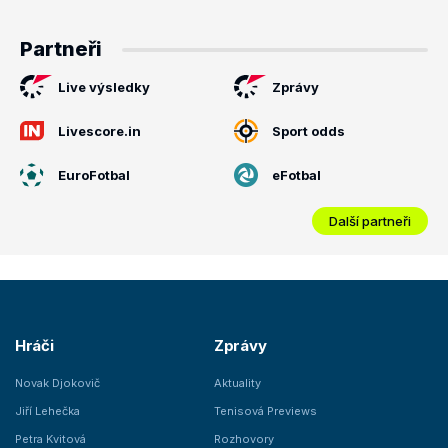
Partneři
Live výsledky
Zprávy
Livescore.in
Sport odds
EuroFotbal
eFotbal
Další partneři
Hráči
Zprávy
Novak Djokovič
Aktuality
Jiří Lehečka
Tenisová Previews
Petra Kvitová
Rozhovory