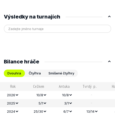
Výsledky na turnajích
Bilance hráče
Dvouhra
Čtyřhra
Smíšené čtyřhry
Rok
Celkem
Antuka
Tvrdý p.
H
-
2026
10/8
10/8
-
2025
5/1
3/1
2024
25/30
6/7
13/14