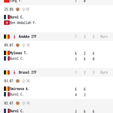
Yang Y.
1
0
25.09.
Q-OF
Burel C.
Ben Abdallah Y.
Knokke ITF
1
2
3
Kurs
09.07.
Q-1K
Mylonas T.
6
2
6
Burel C.
3
6
0
Brusel ITF
1
2
3
Kurs
03.07.
Q-2K
Smirnova A.
6
6
Burel C.
4
3
02.07.
Q-1K
Burel C.
3
6
6