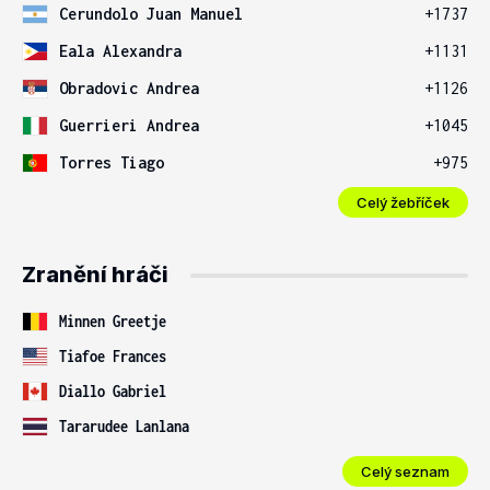
Cerundolo Juan Manuel
+1737
Eala Alexandra
+1131
Obradovic Andrea
+1126
Guerrieri Andrea
+1045
Torres Tiago
+975
Celý žebříček
Zranění hráči
Minnen Greetje
Tiafoe Frances
Diallo Gabriel
Tararudee Lanlana
Celý seznam