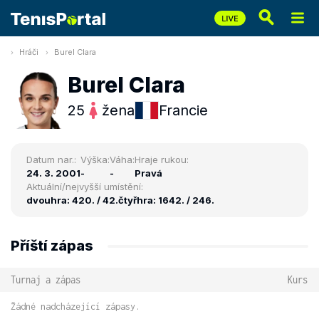
Hráči
Burel Clara
Burel Clara
25
žena
Francie
Datum nar.:
Výška:
Váha:
Hraje rukou:
24. 3. 2001
-
-
Pravá
Aktuální/nejvyšší umístění:
dvouhra: 420. / 42.
čtyřhra: 1642. / 246.
Příští zápas
Turnaj a zápas
Kurs
Žádné nadcházející zápasy.