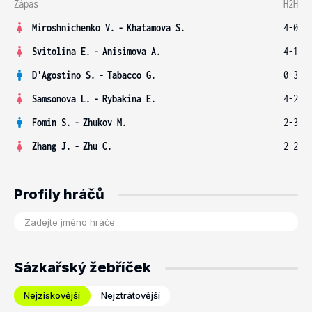
Zápas
H2H
Miroshnichenko V.
-
Khatamova S.
4-0
Svitolina E.
-
Anisimova A.
4-1
D'Agostino S.
-
Tabacco G.
0-3
Samsonova L.
-
Rybakina E.
4-2
Fomin S.
-
Zhukov M.
2-3
Zhang J.
-
Zhu C.
2-2
Profily hráčů
Sázkařský žebříček
Nejziskovější
Nejztrátovější