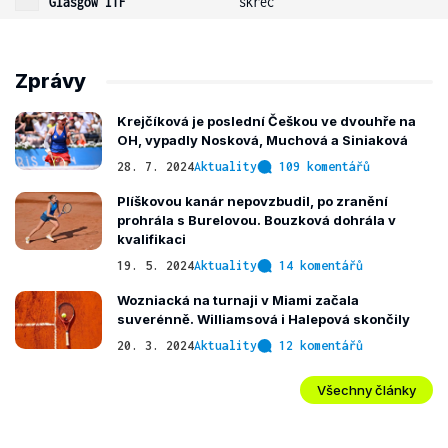
Glasgow ITF
skreč
Zprávy
Krejčíková je poslední Češkou ve dvouhře na
OH, vypadly Nosková, Muchová a Siniaková
28. 7. 2024
Aktuality
109 komentářů
Plíškovou kanár nepovzbudil, po zranění
prohrála s Burelovou. Bouzková dohrála v
kvalifikaci
19. 5. 2024
Aktuality
14 komentářů
Wozniacká na turnaji v Miami začala
suverénně. Williamsová i Halepová skončily
20. 3. 2024
Aktuality
12 komentářů
Všechny články