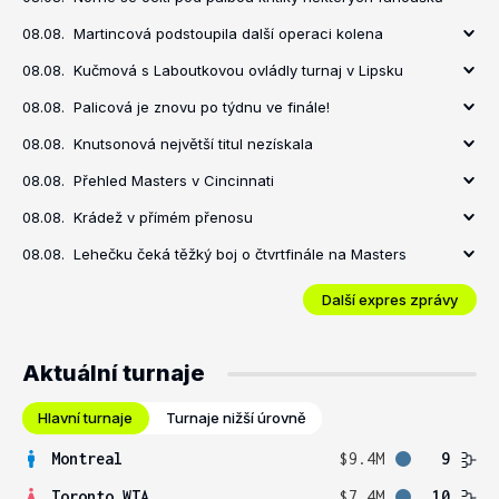
08.08.
Martincová podstoupila další operaci kolena
08.08.
Kučmová s Laboutkovou ovládly turnaj v Lipsku
08.08.
Palicová je znovu po týdnu ve finále!
08.08.
Knutsonová největší titul nezískala
08.08.
Přehled Masters v Cincinnati
08.08.
Krádež v přímém přenosu
08.08.
Lehečku čeká těžký boj o čtvrtfinále na Masters
Další expres zprávy
Aktuální turnaje
Hlavní turnaje
Turnaje nižší úrovně
Montreal
$9.4M
9
Toronto WTA
$7.4M
10