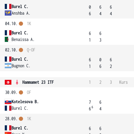
Burel C.
0
6
6
Anshba A.
6
4
4
04.10.
1K
Burel C.
6
6
Benaissa A.
1
3
02.10.
Q-OF
Burel C.
6
0
6
Bugnon C.
1
6
2
Hammamet 23 ITF
1
2
3
Kurs
30.09.
OF
Kotelesova B.
7
6
6
Burel C.
6
4
28.09.
1K
Burel C.
6
6