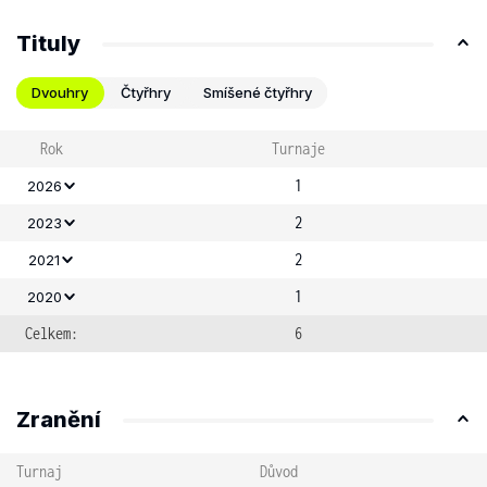
Tituly
Dvouhry
Čtyřhry
Smíšené čtyřhry
Rok
Turnaje
1
2026
2
2023
2
2021
1
2020
Celkem:
6
Zranění
Turnaj
Důvod