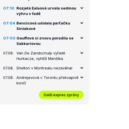
07:10
Rozjetá Ealaová urvala sedmou
výhru v řadě
07:04
Bencicová udolala parťačku
Siniakové
07:00
Gauffová si znovu poradila se
Sakkariovou
07.08.
Van De Zandschulp vyřadil
Hurkacze, vyhlíží Menšíka
07.08.
Shelton v Montrealu nezaváhal
07.08.
Andrejevová v Torontu překvapivě
končí
Další expres zprávy