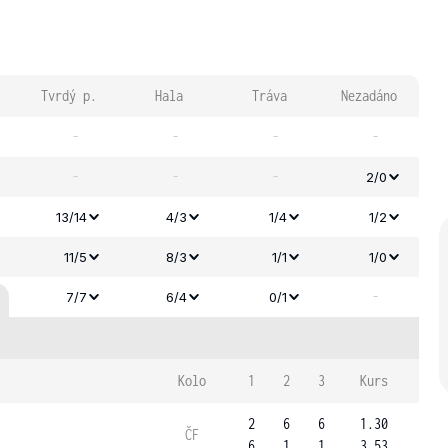
Tvrdý p.
Hala
Tráva
Nezadáno
-
-
-
-
-
-
-
2/0
13/14
4/3
1/4
1/2
11/5
8/3
1/1
1/0
-
7/7
6/4
0/1
Kolo
1
2
3
Kurs
2
6
6
1.30
ČF
6
1
1
3.53