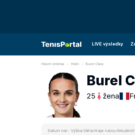
LIVE výsledky
Z
Hlavní stránka
Hráči
Burel Clara
Burel C
25
žena
F
Datum nar.:
Výška:
Váha:
Hraje rukou:
Aktuální/n