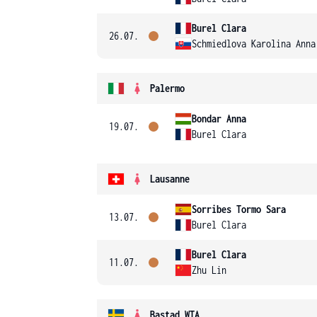
Burel Clara
26.07.
Schmiedlova Karolina Anna
Palermo
Bondar Anna
19.07.
Burel Clara
Lausanne
Sorribes Tormo Sara
13.07.
Burel Clara
Burel Clara
11.07.
Zhu Lin
Bastad WTA