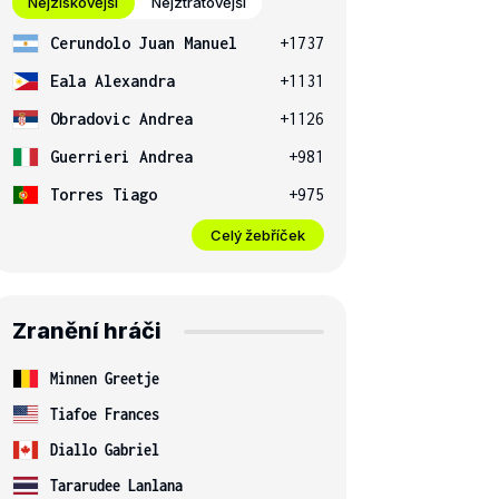
Nejziskovější
Nejztrátovější
Cerundolo Juan Manuel
+1737
Eala Alexandra
+1131
Obradovic Andrea
+1126
Guerrieri Andrea
+981
Torres Tiago
+975
Celý žebříček
Zranění hráči
Minnen Greetje
Tiafoe Frances
Diallo Gabriel
Tararudee Lanlana