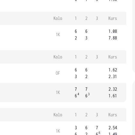
Kolo
1
2
3
Kurs
6
6
1.08
1K
2
3
7.88
Kolo
1
2
3
Kurs
6
6
1.62
OF
3
2
2.31
7
7
2.32
1K
4
3
6
6
1.61
Kolo
1
2
3
Kurs
3
6
7
2.54
1K
6
6
2
6
1.49