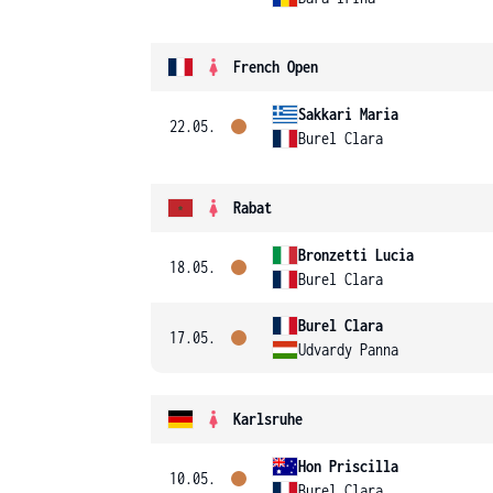
French Open
Sakkari Maria
22.05.
Burel Clara
Rabat
Bronzetti Lucia
18.05.
Burel Clara
Burel Clara
17.05.
Udvardy Panna
Karlsruhe
Hon Priscilla
10.05.
Burel Clara