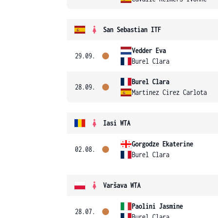
San Sebastian ITF
Vedder Eva
29.09.
Burel Clara
Burel Clara
28.09.
Martinez Cirez Carlota
Iasi WTA
Gorgodze Ekaterine
02.08.
Burel Clara
Varšava WTA
Paolini Jasmine
28.07.
Burel Clara