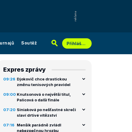
urnajů
Soutěž
Přihlášení
Expres zprávy
09:26
Djokovič chce drastickou
změnu tenisových pravidel
09:00
Knutsonová o největší titul,
Palicová o další finále
07:20
Siniaková po nešťastné skreči
slaví drtivé vítězství
07:16
Menšík parádně zvládl
nebezpečnou hrozbu