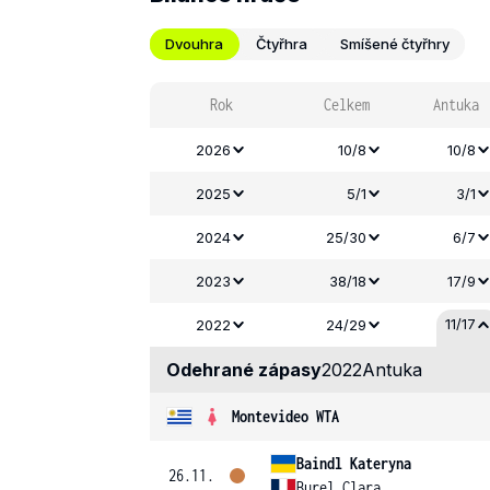
Dvouhra
Čtyřhra
Smíšené čtyřhry
Rok
Celkem
Antuka
2026
10/8
10/8
2025
5/1
3/1
2024
25/30
6/7
2023
38/18
17/9
11/17
2022
24/29
Odehrané zápasy
2022
Antuka
Montevideo WTA
Baindl Kateryna
26.11.
Burel Clara