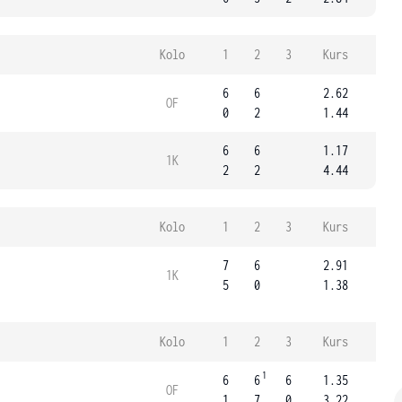
Kolo
1
2
3
Kurs
6
6
2.62
OF
0
2
1.44
6
6
1.17
1K
2
2
4.44
Kolo
1
2
3
Kurs
7
6
2.91
1K
5
0
1.38
Kolo
1
2
3
Kurs
1
6
6
6
1.35
OF
1
7
0
3.22