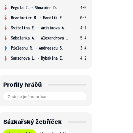
Pegula J.
-
Shnaider D.
4-0
Brantmeier R.
-
Mandlik E.
0-3
Svitolina E.
-
Anisimova A.
4-1
Sabalenka A.
-
Alexandrova E.
5-4
Pieleanu R.
-
Andreescu S.
3-4
Samsonova L.
-
Rybakina E.
4-2
Profily hráčů
Sázkařský žebříček