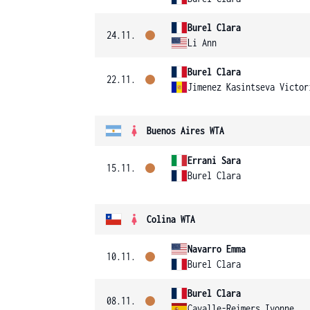
Burel Clara
24.11.
Li Ann
Burel Clara
22.11.
Jimenez Kasintseva Victor
Buenos Aires WTA
Errani Sara
15.11.
Burel Clara
Colina WTA
Navarro Emma
10.11.
Burel Clara
Burel Clara
08.11.
Cavalle-Reimers Ivonne