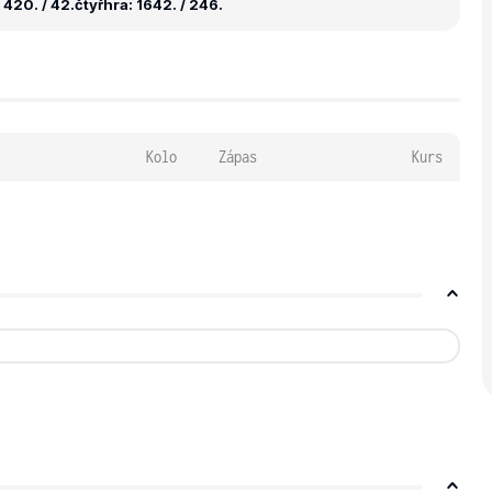
 420. / 42.
čtyřhra: 1642. / 246.
Kolo
Zápas
Kurs