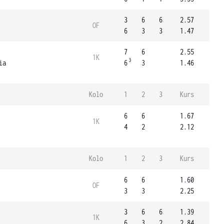
3
6
6
2.57
OF
6
3
3
1.47
7
6
2.55
1K
3
ia
6
3
1.46
Kolo
1
2
3
Kurs
6
6
1.67
1K
4
2
2.12
Kolo
1
2
3
Kurs
6
6
1.60
OF
3
3
2.25
3
6
6
1.39
1K
6
3
2
2.84