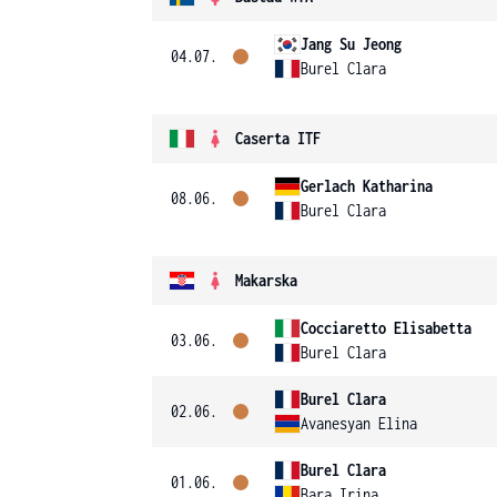
Jang Su Jeong
04.07.
Burel Clara
Caserta ITF
Gerlach Katharina
08.06.
Burel Clara
Makarska
Cocciaretto Elisabetta
03.06.
Burel Clara
Burel Clara
02.06.
Avanesyan Elina
Burel Clara
01.06.
Bara Irina