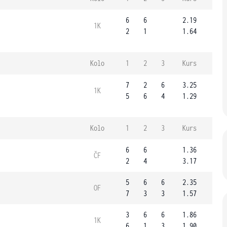
6
6
2.19
1K
2
1
1.64
Kolo
1
2
3
Kurs
7
2
6
3.25
1K
5
6
4
1.29
Kolo
1
2
3
Kurs
6
6
1.36
ČF
2
4
3.17
5
6
6
2.35
OF
7
3
3
1.57
3
6
6
1.86
1K
6
1
3
1.90