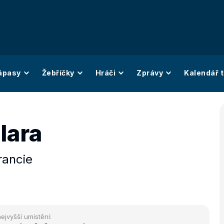
ápasy
Žebříčky
Hráči
Zprávy
Kalendář t
lara
rancie
ejvyšší umístění: