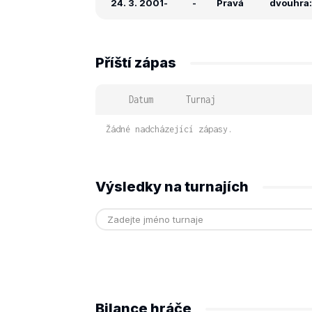
24. 3. 2001
-
-
Pravá
dvouhra:
Příští zápas
Datum
Turnaj
Žádné nadcházející zápasy.
Výsledky na turnajích
Bilance hráče