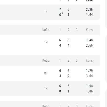
7
6
2.26
1K
5
6
1
1.64
Kolo
1
2
3
Kurs
6
6
1.48
1K
4
4
2.66
Kolo
1
2
3
Kurs
6
6
1.29
OF
4
2
3.64
6
6
1.94
1K
0
1
1.86
Kolo
1
2
3
Kurs