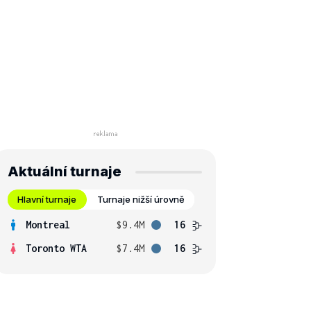
Aktuální turnaje
Hlavní turnaje
Turnaje nižší úrovně
Montreal
$9.4M
16
Toronto WTA
$7.4M
16