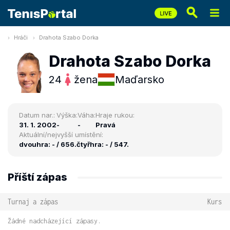
Hráči
Drahota Szabo Dorka
Drahota Szabo Dorka
24
žena
Maďarsko
Datum nar.:
Výška:
Váha:
Hraje rukou:
31. 1. 2002
-
-
Pravá
Aktuální/nejvyšší umístění:
dvouhra: - / 656.
čtyřhra: - / 547.
Příští zápas
Turnaj a zápas
Kurs
Žádné nadcházející zápasy.