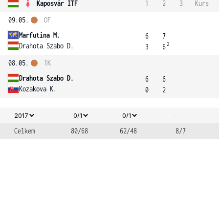
Kaposvár ITF
1
2
3
Kurs
09.05.
OF
Marfutina M.
6
7
2
Drahota Szabo D.
3
6
08.05.
1K
Drahota Szabo D.
6
6
Kozakova K.
0
2
-
2017
0/1
0/1
Celkem
80/68
62/48
8/7