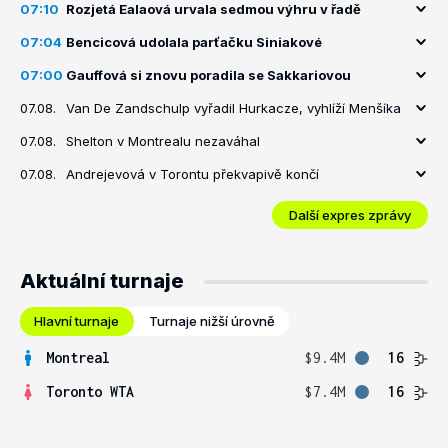
07:10
Rozjetá Ealaová urvala sedmou výhru v řadě
07:04
Bencicová udolala parťačku Siniakové
07:00
Gauffová si znovu poradila se Sakkariovou
07.08.
Van De Zandschulp vyřadil Hurkacze, vyhlíží Menšíka
07.08.
Shelton v Montrealu nezaváhal
07.08.
Andrejevová v Torontu překvapivě končí
Další expres zprávy
Aktuální turnaje
Hlavní turnaje
Turnaje nižší úrovně
Montreal
$9.4M
16
Toronto WTA
$7.4M
16