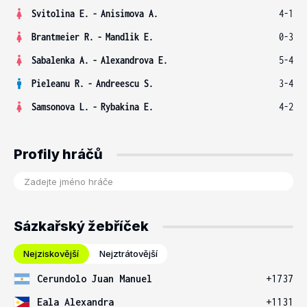
Svitolina E.
-
Anisimova A.
4-1
Brantmeier R.
-
Mandlik E.
0-3
Sabalenka A.
-
Alexandrova E.
5-4
Pieleanu R.
-
Andreescu S.
3-4
Samsonova L.
-
Rybakina E.
4-2
Profily hráčů
Sázkařský žebříček
Nejziskovější
Nejztrátovější
Cerundolo Juan Manuel
+1737
Eala Alexandra
+1131