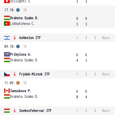
Scilipoti S.
3
3
17.10.
1K
Drahota Szabo D.
6
6
Likhatcheva C.
3
3
Ashkelon ITF
1
2
3
Kurs
09.10.
1K
Pribylova A.
6
6
Drahota Szabo D.
4
3
Frýdek-Místek ITF
1
2
3
Kurs
11.09.
1K
Januskova P.
6
6
Drahota Szabo D.
0
4
Szekesfehervar ITF
1
2
3
Kurs