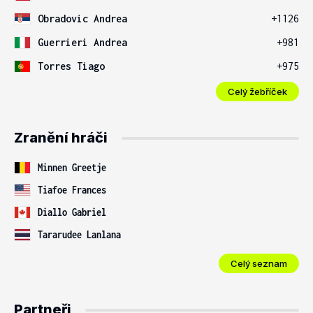
Obradovic Andrea
+1126
Guerrieri Andrea
+981
Torres Tiago
+975
Celý žebříček
Zranění hráči
Minnen Greetje
Tiafoe Frances
Diallo Gabriel
Tararudee Lanlana
Celý seznam
Partneři