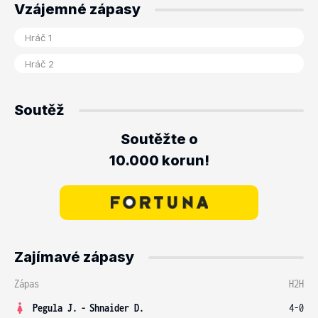
Vzájemné zápasy
Soutěž
Soutěžte o
10.000 korun!
Zajímavé zápasy
Zápas
H2H
Pegula J.
-
Shnaider D.
4-0