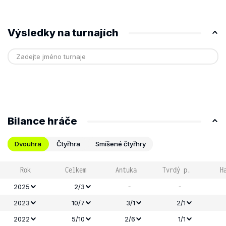
Výsledky na turnajích
Bilance hráče
Dvouhra
Čtyřhra
Smíšené čtyřhry
Rok
Celkem
Antuka
Tvrdý p.
H
-
-
2025
2/3
2023
10/7
3/1
2/1
2022
5/10
2/6
1/1