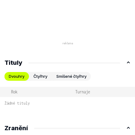
Tituly
Dvouhry
Čtyřhry
Smíšené čtyřhry
Rok
Turnaje
Žádné tituly
Zranění