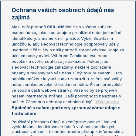
Marie Bouzková
Ochrana vašich osobních údajů nás
Žebříčky
Kalendář turnajů
zajímá
My a naši partneři
999
ukládáme do vašeho zařízení
Žebříček ATP (muži)
Australian Open
osobní údaje, jako jsou údaje o prohlížení nebo jedinečné
Žebříček WTA (ženy)
French Open
identifikátory, a máme k nim přístup. Výběr Souhlasím
umožňuje, aby sledovací technologie podporovaly účely
Sázkařský žebříček
Wimbledon
uvedené v části My a naši partneři zpracováváme údaje za
US Open
účelem poskytování. Výběrem Zamítnout vše nebo
odvoláním svého souhlasu je zakážete. Pokud jsou
Turnaj mistrů
sledovací technologie zakázány, některé zobrazené
Turnaj mistryň
obsahy a reklamy pro vás nemusí být tolik relevantní. Tuto
Aktualní trendy
nabídku můžete kdykoli znovu zobrazit a změnit své volby
nebo souhlas odvolat kliknutím na odkaz Řízení předvoleb
ve spodní části webové stránky. Vaše volby se projeví v
Fotbalové přestupy
našem Internetová stránka. Další podrobnosti naleznete v
Livesport Daily
našich Zásadách ochrany osobních údajů.
Třetí strany
Společně s našimi partnery zpracováváme údaje s
LS Prague Open
tímto cílem:
Používání přesných údajů o zeměpisné poloze . Aktivní
vyhledávání identifikačních údajů v rámci specifických
vlastností zařízení . Ukládání a/nebo přístup k informacím v
Podmínky užití
Nastavení soukromí