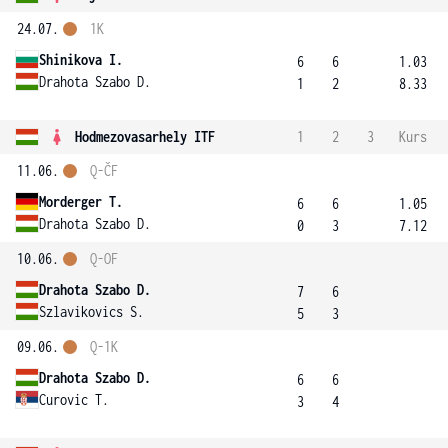
24.07.
1K
Shinikova I.
6
6
1.03
Drahota Szabo D.
1
2
8.33
Hodmezovasarhely ITF
1
2
3
Kurs
11.06.
Q-ČF
Morderger T.
6
6
1.05
Drahota Szabo D.
0
3
7.12
10.06.
Q-OF
Drahota Szabo D.
7
6
Szlavikovics S.
5
3
09.06.
Q-1K
Drahota Szabo D.
6
6
Curovic T.
3
4