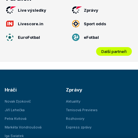
Live výsledky
Zprávy
Livescore.in
Sport odds
EuroFotbal
eFotbal
Další partneři
Hráči
Zprávy
Novak Djokovič
Aktuality
Jiří Lehečka
Tenisová Previews
Petra Kvitová
Rozhovory
Markéta Vondroušová
Express zprávy
Iga Swiatek