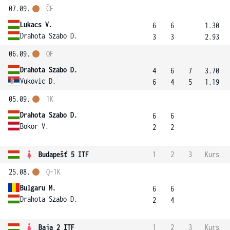
07.09.
ČF
Lukacs V.
6
6
1.30
Drahota Szabo D.
3
3
2.93
06.09.
OF
Drahota Szabo D.
4
6
7
3.70
Vukovic D.
6
4
5
1.19
05.09.
1K
Drahota Szabo D.
6
6
Bokor V.
2
2
Budapešť 5 ITF
1
2
3
Kurs
25.08.
Q-1K
Bulgaru M.
6
6
Drahota Szabo D.
2
4
Baja 2 ITF
1
2
3
Kurs