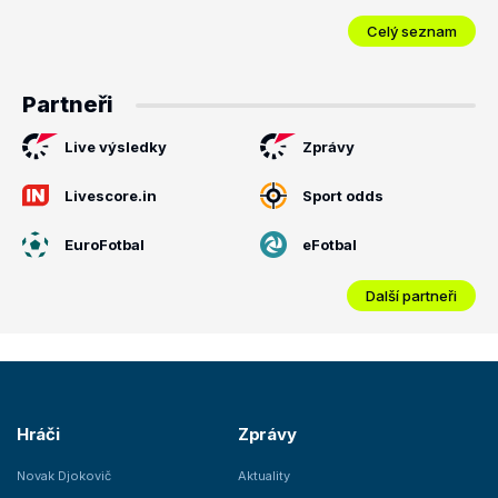
Celý seznam
Partneři
Live výsledky
Zprávy
Livescore.in
Sport odds
EuroFotbal
eFotbal
Další partneři
Hráči
Zprávy
Novak Djokovič
Aktuality