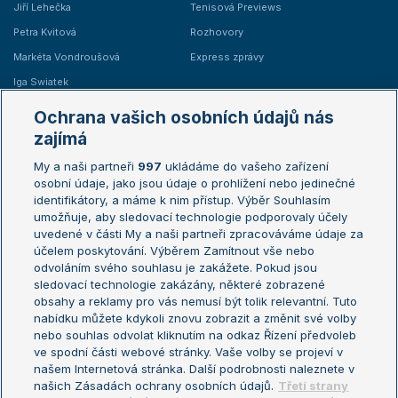
Jiří Lehečka
Tenisová Previews
Petra Kvitová
Rozhovory
Markéta Vondroušová
Express zprávy
Iga Swiatek
Marie Bouzková
Ochrana vašich osobních údajů nás
Žebříčky
Kalendář turnajů
zajímá
My a naši partneři
997
ukládáme do vašeho zařízení
Žebříček ATP (muži)
Australian Open
osobní údaje, jako jsou údaje o prohlížení nebo jedinečné
Žebříček WTA (ženy)
French Open
identifikátory, a máme k nim přístup. Výběr Souhlasím
umožňuje, aby sledovací technologie podporovaly účely
Sázkařský žebříček
Wimbledon
uvedené v části My a naši partneři zpracováváme údaje za
US Open
účelem poskytování. Výběrem Zamítnout vše nebo
odvoláním svého souhlasu je zakážete. Pokud jsou
Turnaj mistrů
sledovací technologie zakázány, některé zobrazené
Turnaj mistryň
obsahy a reklamy pro vás nemusí být tolik relevantní. Tuto
Aktualní trendy
nabídku můžete kdykoli znovu zobrazit a změnit své volby
nebo souhlas odvolat kliknutím na odkaz Řízení předvoleb
ve spodní části webové stránky. Vaše volby se projeví v
Fotbalové přestupy
našem Internetová stránka. Další podrobnosti naleznete v
Livesport Daily
našich Zásadách ochrany osobních údajů.
Třetí strany