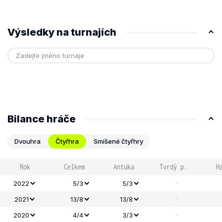
Výsledky na turnajích
Bilance hráče
Dvouhra
Čtyřhra
Smíšené čtyřhry
Rok
Celkem
Antuka
Tvrdý p.
H
-
2022
5/3
5/3
-
2021
13/8
13/8
-
2020
4/4
3/3