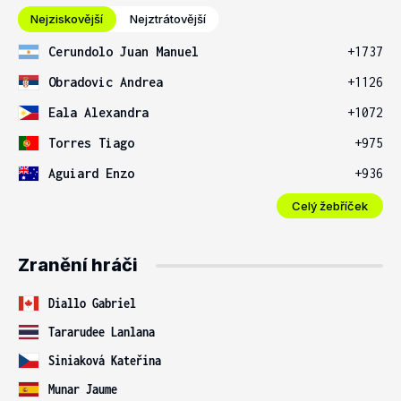
Nejziskovější
Nejztrátovější
Cerundolo Juan Manuel
+1737
Obradovic Andrea
+1126
Eala Alexandra
+1072
Torres Tiago
+975
Aguiard Enzo
+936
Celý žebříček
Zranění hráči
Diallo Gabriel
Tararudee Lanlana
Siniaková Kateřina
Munar Jaume