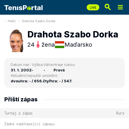
Hráči
Drahota Szabo Dorka
Drahota Szabo Dorka
24
žena
Maďarsko
Datum nar.:
Výška:
Váha:
Hraje rukou:
31. 1. 2002
-
-
Pravá
Aktuální/nejvyšší umístění:
dvouhra: - / 656.
čtyřhra: - / 547.
Příští zápas
Turnaj a zápas
Kurs
Žádné nadcházející zápasy.