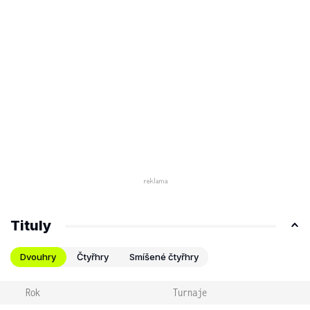
Tituly
Dvouhry
Čtyřhry
Smíšené čtyřhry
Rok
Turnaje