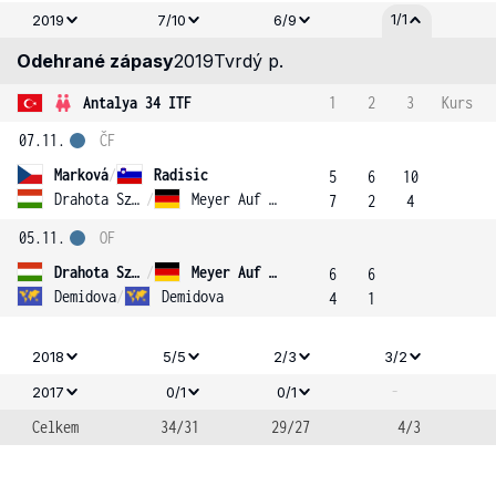
1/1
2019
7/10
6/9
Odehrané zápasy
2019
Tvrdý p.
Antalya 34 ITF
1
2
3
Kurs
07.11.
ČF
Marková
/
Radisic
5
6
10
Drahota Szabo
/
Meyer Auf Der Heide
7
2
4
05.11.
OF
Drahota Szabo
/
Meyer Auf Der Heide
6
6
Demidova
/
Demidova
4
1
2018
5/5
2/3
3/2
-
2017
0/1
0/1
Celkem
34/31
29/27
4/3