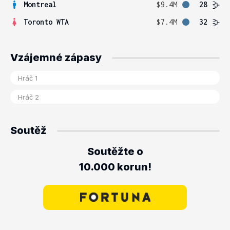
Montreal
$9.4M
28
Toronto WTA
$7.4M
32
Vzájemné zápasy
Soutěž
Soutěžte o
10.000 korun!