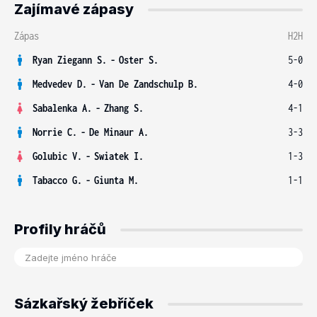
Zajímavé zápasy
Zápas
H2H
Ryan Ziegann S.
-
Oster S.
5-0
Medvedev D.
-
Van De Zandschulp B.
4-0
Sabalenka A.
-
Zhang S.
4-1
Norrie C.
-
De Minaur A.
3-3
Golubic V.
-
Swiatek I.
1-3
Tabacco G.
-
Giunta M.
1-1
Profily hráčů
Sázkařský žebříček