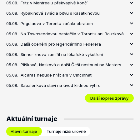
05.08.
Fritz v Montrealu překvapivě končí
05.08.
Rybakinová zvládla bitvu s Kasatkinovou
05.08.
Pegulaová v Torontu začala obratem
05.08.
Na Townsendovou nestačila v Torontu ani Bouzková
05.08.
Další ocenění pro legendárního Federera
05.08.
Sinner znovu zamířil na lékařské vyšetření
05.08.
Plíšková, Nosková a další Češi nastoupí na Masters
05.08.
Alcaraz nebude hrát ani v Cincinnati
05.08.
Sabalenková slaví na úvod klidnou výhru
Další expres zprávy
Aktuální turnaje
Hlavní turnaje
Turnaje nižší úrovně