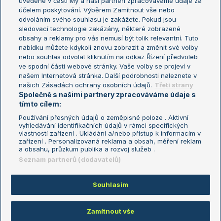
uvedené v části My a naši partneři zpracováváme údaje za
US Open
účelem poskytování. Výběrem Zamítnout vše nebo
odvoláním svého souhlasu je zakážete. Pokud jsou
Turnaj mistrů
sledovací technologie zakázány, některé zobrazené
Turnaj mistryň
obsahy a reklamy pro vás nemusí být tolik relevantní. Tuto
Aktualní trendy
nabídku můžete kdykoli znovu zobrazit a změnit své volby
nebo souhlas odvolat kliknutím na odkaz Řízení předvoleb
ve spodní části webové stránky. Vaše volby se projeví v
Fotbalové přestupy
našem Internetová stránka. Další podrobnosti naleznete v
Livesport Daily
našich Zásadách ochrany osobních údajů.
Třetí strany
Společně s našimi partnery zpracováváme údaje s
LS Prague Open
tímto cílem:
Používání přesných údajů o zeměpisné poloze . Aktivní
vyhledávání identifikačních údajů v rámci specifických
vlastností zařízení . Ukládání a/nebo přístup k informacím v
Podmínky užití
Nastavení soukromí
zařízení . Personalizovaná reklama a obsah, měření reklam
GDPR a žurnalistika
Reklama
a obsahu, průzkum publika a rozvoj služeb .
Informace o zpracování osobních
Kontakt
Seznam partnerů (dodavatelů)
údajů
Tiráž
Souhlasím
Copyright © 2008-2026 TenisPortal.cz. Využíváme zpravodajství ČTK.
Zamítnout vše