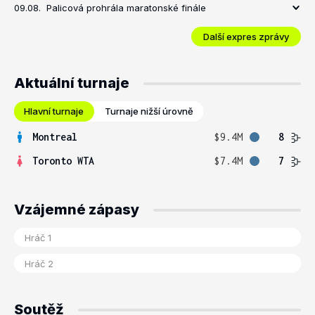
09.08.
Palicová prohrála maratonské finále
Další expres zprávy
Aktuální turnaje
Hlavní turnaje
Turnaje nižší úrovně
Montreal
$9.4M
8
Toronto WTA
$7.4M
7
Vzájemné zápasy
Soutěž