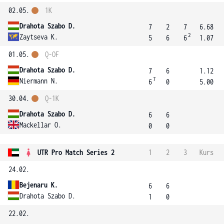
02.05.
1K
Drahota Szabo D.
7
2
7
6.68
2
Zaytseva K.
5
6
6
1.07
01.05.
Q-OF
Drahota Szabo D.
7
6
1.12
7
Niermann N.
6
0
5.00
30.04.
Q-1K
Drahota Szabo D.
6
6
Mackellar O.
0
0
UTR Pro Match Series 2
1
2
3
Kurs
24.02.
Bejenaru K.
6
6
Drahota Szabo D.
1
0
22.02.