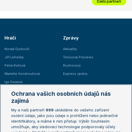
Další partneři
Hráči
Zprávy
Novak Djokovič
Aktuality
Jiří Lehečka
Tenisová Previews
Petra Kvitová
Rozhovory
Markéta Vondroušová
Express zprávy
Iga Swiatek
Marie Bouzková
Ochrana vašich osobních údajů nás
Žebříčky
Kalendář turnajů
zajímá
My a naši partneři
999
ukládáme do vašeho zařízení
Žebříček ATP (muži)
Australian Open
osobní údaje, jako jsou údaje o prohlížení nebo jedinečné
Žebříček WTA (ženy)
French Open
identifikátory, a máme k nim přístup. Výběr Souhlasím
umožňuje, aby sledovací technologie podporovaly účely
Sázkařský žebříček
Wimbledon