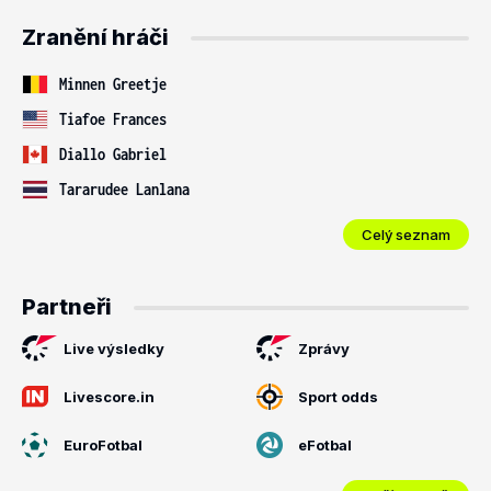
Zranění hráči
Minnen Greetje
Tiafoe Frances
Diallo Gabriel
Tararudee Lanlana
Celý seznam
Partneři
Live výsledky
Zprávy
Livescore.in
Sport odds
EuroFotbal
eFotbal