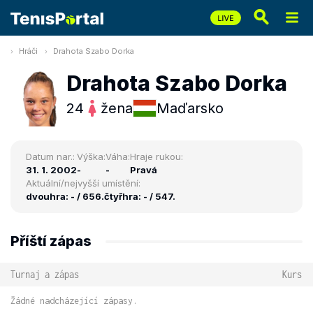
Hráči
Drahota Szabo Dorka
Drahota Szabo Dorka
24
žena
Maďarsko
Datum nar.:
Výška:
Váha:
Hraje rukou:
31. 1. 2002
-
-
Pravá
Aktuální/nejvyšší umístění:
dvouhra: - / 656.
čtyřhra: - / 547.
Příští zápas
Turnaj a zápas
Kurs
Žádné nadcházející zápasy.