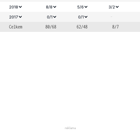
2018
8/8
5/6
3/2
-
2017
0/1
0/1
Celkem
80/68
62/48
8/7