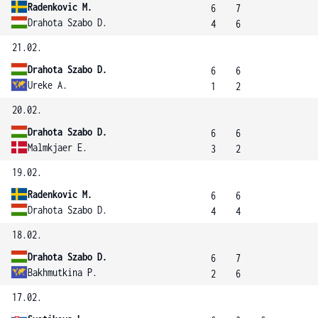
Radenkovic M.
6
7
Drahota Szabo D.
4
6
21.02.
Drahota Szabo D.
6
6
Ureke A.
1
2
20.02.
Drahota Szabo D.
6
6
Malmkjaer E.
3
2
19.02.
Radenkovic M.
6
6
Drahota Szabo D.
4
4
18.02.
Drahota Szabo D.
6
7
Bakhmutkina P.
2
6
17.02.