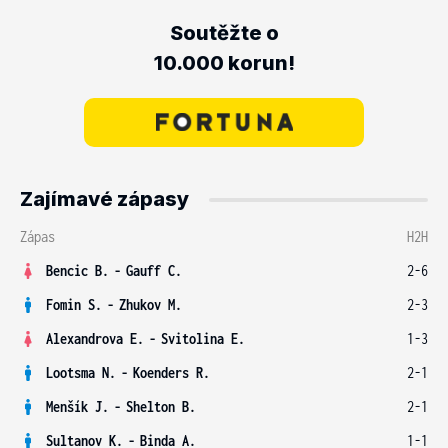
Soutěžte o
10.000 korun!
Zajímavé zápasy
Zápas
H2H
Bencic B.
-
Gauff C.
2-6
Fomin S.
-
Zhukov M.
2-3
Alexandrova E.
-
Svitolina E.
1-3
Lootsma N.
-
Koenders R.
2-1
Menšík J.
-
Shelton B.
2-1
Sultanov K.
-
Binda A.
1-1