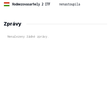
Hodmezovasarhely 2 ITF
nenastoupila
Zprávy
Nenalezeny žádné zprávy.