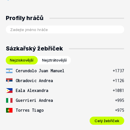
Profily hráčů
Sázkařský žebříček
Nejziskovější
Nejztrátovější
Cerundolo Juan Manuel
+1737
Obradovic Andrea
+1126
Eala Alexandra
+1081
Guerrieri Andrea
+995
Torres Tiago
+975
Celý žebříček