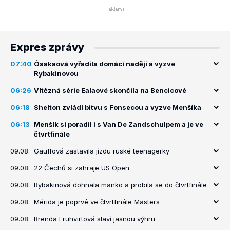
Expres zprávy
07:40
Ósakaová vyřadila domácí naději a vyzve
Rybakinovou
06:26
Vítězná série Ealaové skončila na Bencicové
06:18
Shelton zvládl bitvu s Fonsecou a vyzve Menšíka
06:13
Menšík si poradil i s Van De Zandschulpem a je ve
čtvrtfinále
09.08.
Gauffová zastavila jízdu ruské teenagerky
09.08.
22 Čechů si zahraje US Open
09.08.
Rybakinová dohnala manko a probila se do čtvrtfinále
09.08.
Mérida je poprvé ve čtvrtfinále Masters
09.08.
Brenda Fruhvirtová slaví jasnou výhru