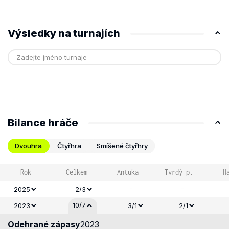
Výsledky na turnajích
Bilance hráče
Dvouhra
Čtyřhra
Smíšené čtyřhry
Rok
Celkem
Antuka
Tvrdý p.
H
-
-
2025
2/3
10/7
2023
3/1
2/1
Odehrané zápasy
2023