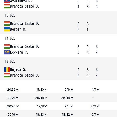
Svatikova L.
6
3
6
Drahota Szabo D.
1
6
3
16.02.
Drahota Szabo D.
6
6
Bergen M.
0
1
14.02.
Drahota Szabo D.
6
3
6
Leykina P.
2
6
4
13.02.
Bojica S.
3
6
6
Drahota Szabo D.
6
4
4
2022
5/10
2/6
1/1
-
2021
25/18
25/18
2020
12/8
9/4
2/2
2019
18/13
18/12
0/1