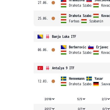
27.06.
Drahota Szabo
/
Kovac
Drahota Szabo
/
Kovac
25.06.
Farbas
/
Szabanin
Banja Luka ITF
Berberovic
/
Erjavec
06.06.
Drahota Szabo
/
Kovac
Antalya 9 ITF
Hennemann
/
Yasar
12.03.
Drahota Szabo
/
Sauva
2018
5/5
2/3
2017
0/1
0/1