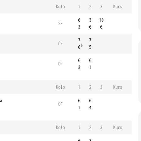
Kolo
1
2
3
Kurs
6
3
10
SF
3
6
6
7
7
ČF
6
6
5
6
6
OF
3
1
Kolo
1
2
3
Kurs
a
6
6
OF
1
4
Kolo
1
2
3
Kurs
6
7