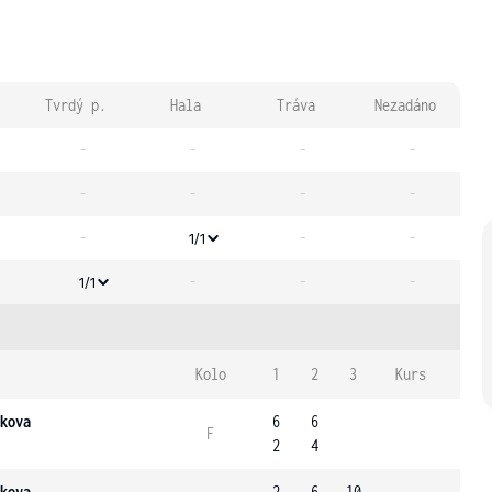
Tvrdý p.
Hala
Tráva
Nezadáno
-
-
-
-
-
-
-
-
-
-
-
1/1
-
-
-
1/1
Kolo
1
2
3
Kurs
kova
6
6
F
2
4
kova
2
6
10