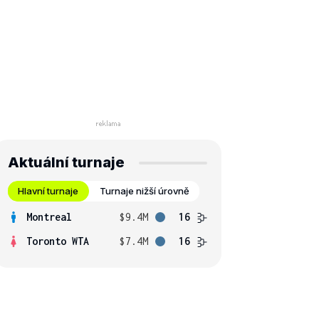
Aktuální turnaje
Hlavní turnaje
Turnaje nižší úrovně
Montreal
$9.4M
16
Toronto WTA
$7.4M
16