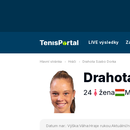
LIVE výsledky
Z
Hlavní stránka
Hráči
Drahota Szabo Dorka
Drahot
24
žena
M
Datum nar.:
Výška:
Váha:
Hraje rukou:
Aktuální/n