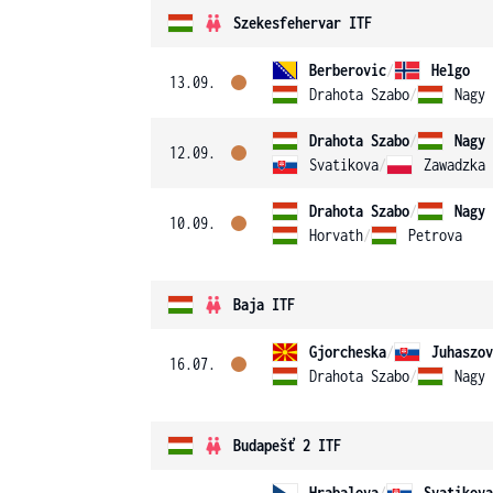
Szekesfehervar ITF
Berberovic
/
Helgo
13.09.
Drahota Szabo
/
Nagy
Drahota Szabo
/
Nagy
12.09.
Svatikova
/
Zawadzka
Drahota Szabo
/
Nagy
10.09.
Horvath
/
Petrova
Baja ITF
Gjorcheska
/
Juhaszov
16.07.
Drahota Szabo
/
Nagy
Budapešť 2 ITF
Hrabalova
/
Svatikova