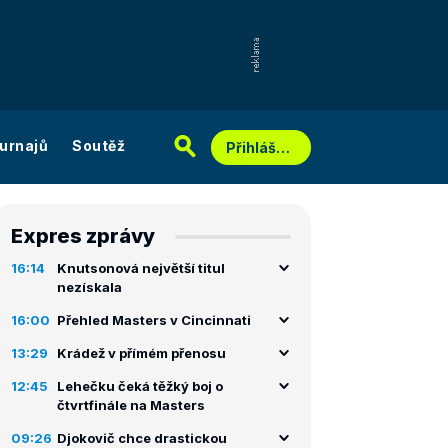
urnajů
Soutěž
Přihlášení
Expres zprávy
16:14
Knutsonová největší titul
nezískala
16:00
Přehled Masters v Cincinnati
13:29
Krádež v přímém přenosu
12:45
Lehečku čeká těžký boj o
čtvrtfinále na Masters
09:26
Djokovič chce drastickou