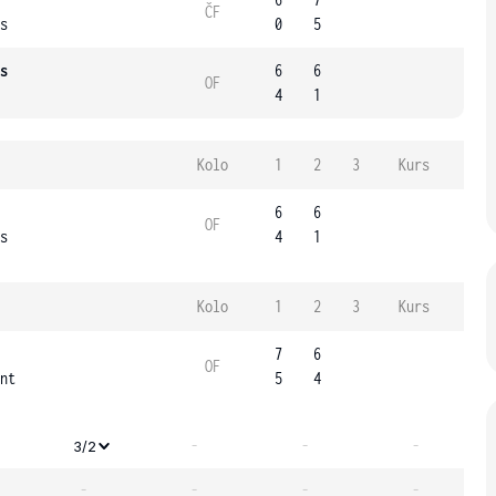
ČF
s
0
5
s
6
6
OF
4
1
Kolo
1
2
3
Kurs
6
6
OF
s
4
1
Kolo
1
2
3
Kurs
7
6
OF
nt
5
4
-
-
-
3/2
-
-
-
-