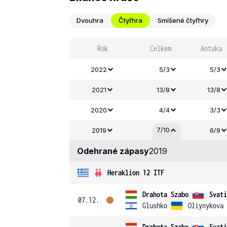
Dvouhra
Čtyřhra
Smíšené čtyřhry
Rok
Celkem
Antuka
2022
5/3
5/3
2021
13/8
13/8
2020
4/4
3/3
7/10
2019
6/9
Odehrané zápasy
2019
Heraklion 12 ITF
Drahota Szabo
/
Svati
07.12.
Glushko
/
Oliynykova
Drahota Szabo
/
Svati