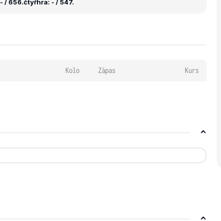
- / 656.
čtyřhra: - / 547.
Kolo
Zápas
Kurs