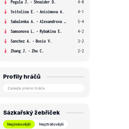
Pegula J.
-
Shnaider D.
4-0
Svitolina E.
-
Anisimova A.
4-1
Sabalenka A.
-
Alexandrova E.
5-4
Samsonova L.
-
Rybakina E.
4-2
Sanchez A.
-
Bosio V.
3-2
Zhang J.
-
Zhu C.
2-2
Profily hráčů
Sázkařský žebříček
Nejziskovější
Nejztrátovější