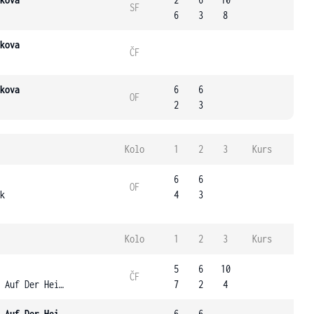
SF
6
3
8
kova
ČF
kova
6
6
OF
2
3
Kolo
1
2
3
Kurs
6
6
OF
k
4
3
Kolo
1
2
3
Kurs
5
6
10
ČF
Meyer Auf Der Heide
7
2
4
Meyer Auf Der Heide
6
6