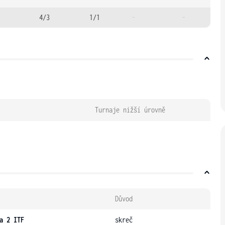
4/3
1/1
-
-
Turnaje nižší úrovně
Důvod
a 2 ITF
skreč