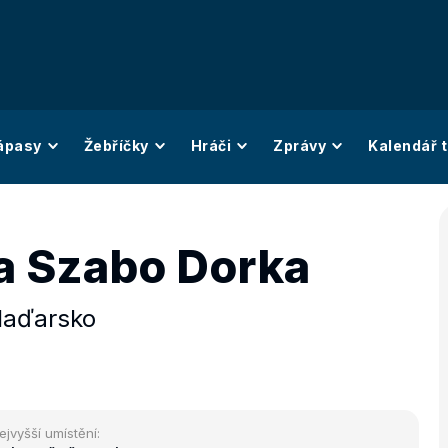
ápasy
Žebříčky
Hráči
Zprávy
Kalendář t
a Szabo Dorka
aďarsko
ejvyšší umístění: