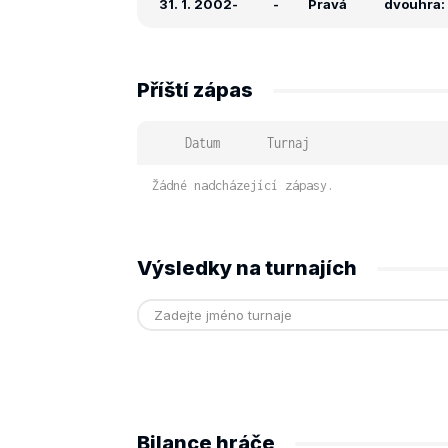
31. 1. 2002
-
-
Pravá
dvouhra: 
Příští zápas
Datum
Turnaj
Žádné nadcházející zápasy.
Výsledky na turnajích
Bilance hráče