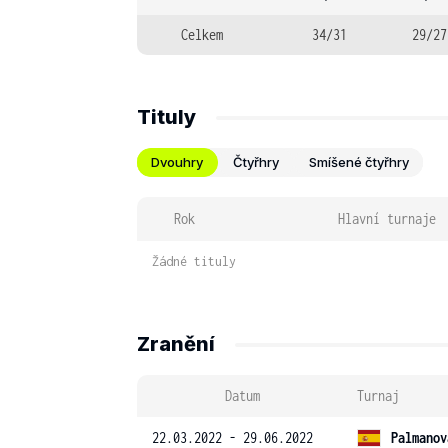
Celkem
34/31
29/27
Tituly
Dvouhry
Čtyřhry
Smíšené čtyřhry
Rok
Hlavní turnaje
Žádné tituly
Zranění
Datum
Turnaj
22.03.2022 - 29.06.2022
Palmanov