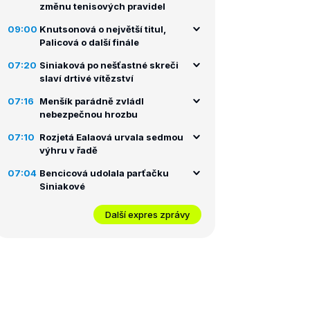
změnu tenisových pravidel
09:00
Knutsonová o největší titul,
Palicová o další finále
07:20
Siniaková po nešťastné skreči
slaví drtivé vítězství
07:16
Menšík parádně zvládl
nebezpečnou hrozbu
07:10
Rozjetá Ealaová urvala sedmou
výhru v řadě
07:04
Bencicová udolala parťačku
Siniakové
Další expres zprávy