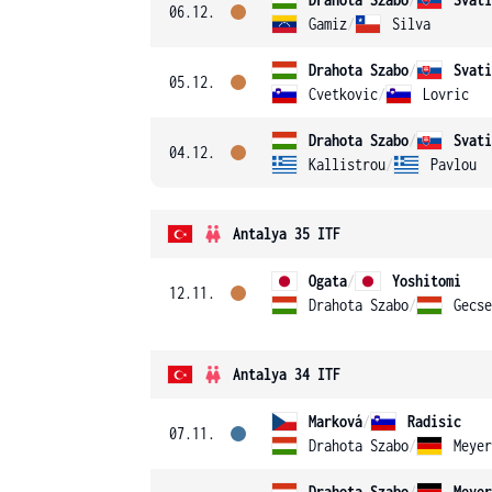
06.12.
Gamiz
/
Silva
Drahota Szabo
/
Svati
05.12.
Cvetkovic
/
Lovric
Drahota Szabo
/
Svati
04.12.
Kallistrou
/
Pavlou
Antalya 35 ITF
Ogata
/
Yoshitomi
12.11.
Drahota Szabo
/
Gecse
Antalya 34 ITF
Marková
/
Radisic
07.11.
Drahota Szabo
/
Drahota Szabo
/