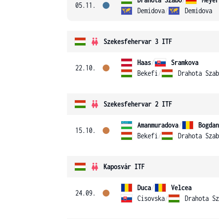
05.11.
Demidova
/
Demidova
Szekesfehervar 3 ITF
Haas
/
Sramkova
22.10.
Bekefi
/
Drahota Szab
Szekesfehervar 2 ITF
Amanmuradova
/
Bogdan
15.10.
Bekefi
/
Drahota Szab
Kaposvár ITF
Duca
/
Velcea
24.09.
Cisovska
/
Drahota Sz