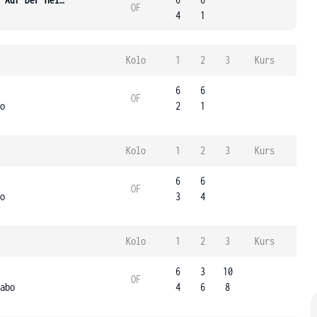
OF
4
1
Kolo
1
2
3
Kurs
6
6
OF
o
2
1
Kolo
1
2
3
Kurs
6
6
OF
o
3
4
Kolo
1
2
3
Kurs
6
3
10
OF
abo
4
6
8