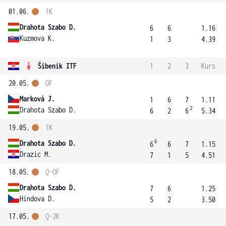
01.06.
1K
Drahota Szabo D.
6
6
1.16
Kuzmova K.
1
3
4.39
Šibenik ITF
1
2
3
Kurs
20.05.
OF
Marková J.
1
6
7
1.11
2
Drahota Szabo D.
6
2
6
5.34
19.05.
1K
6
Drahota Szabo D.
6
6
7
1.15
Drazic M.
7
1
5
4.51
18.05.
Q-OF
Drahota Szabo D.
7
6
1.25
Hindova D.
5
2
3.50
17.05.
Q-2K