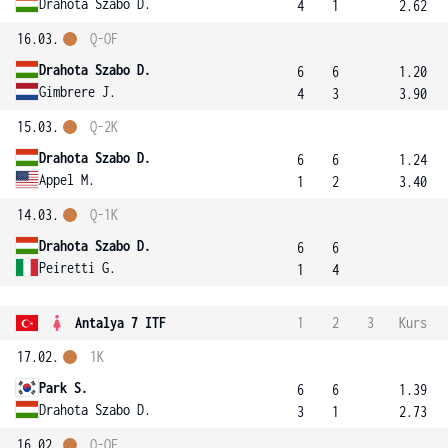
Drahota Szabo D.
4
1
2.62
16.03.
Q-OF
Drahota Szabo D.
6
6
1.20
Gimbrere J.
4
3
3.90
15.03.
Q-2K
Drahota Szabo D.
6
6
1.24
Appel M.
1
2
3.40
14.03.
Q-1K
Drahota Szabo D.
6
6
Peiretti G.
1
4
Antalya 7 ITF
1
2
3
Kurs
17.02.
1K
Park S.
6
6
1.39
Drahota Szabo D.
3
1
2.73
16.02.
Q-OF