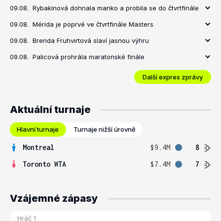
09.08.
Rybakinová dohnala manko a probila se do čtvrtfinále
09.08.
Mérida je poprvé ve čtvrtfinále Masters
09.08.
Brenda Fruhvirtová slaví jasnou výhru
09.08.
Palicová prohrála maratonské finále
Další expres zprávy
Aktuální turnaje
Hlavní turnaje
Turnaje nižší úrovně
Montreal
$9.4M
8
Toronto WTA
$7.4M
7
Vzájemné zápasy