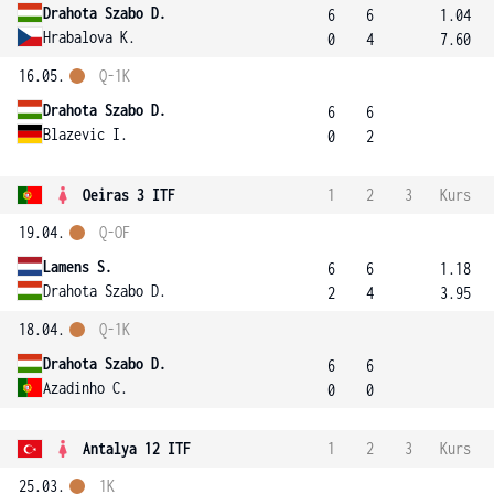
Drahota Szabo D.
6
6
1.04
Hrabalova K.
0
4
7.60
16.05.
Q-1K
Drahota Szabo D.
6
6
Blazevic I.
0
2
Oeiras 3 ITF
1
2
3
Kurs
19.04.
Q-OF
Lamens S.
6
6
1.18
Drahota Szabo D.
2
4
3.95
18.04.
Q-1K
Drahota Szabo D.
6
6
Azadinho C.
0
0
Antalya 12 ITF
1
2
3
Kurs
25.03.
1K