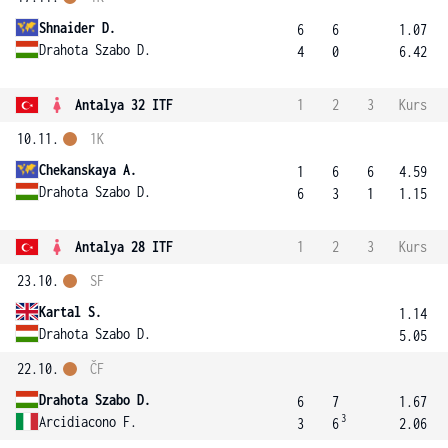
Shnaider D.
6
6
1.07
Drahota Szabo D.
4
0
6.42
Antalya 32 ITF
1
2
3
Kurs
10.11.
1K
Chekanskaya A.
1
6
6
4.59
Drahota Szabo D.
6
3
1
1.15
Antalya 28 ITF
1
2
3
Kurs
23.10.
SF
Kartal S.
1.14
Drahota Szabo D.
5.05
22.10.
ČF
Drahota Szabo D.
6
7
1.67
3
Arcidiacono F.
3
6
2.06