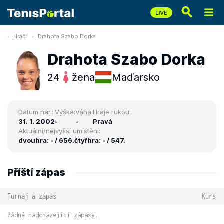
Hráči
Drahota Szabo Dorka
Drahota Szabo Dorka
24
žena
Maďarsko
Datum nar.:
Výška:
Váha:
Hraje rukou:
31. 1. 2002
-
-
Pravá
Aktuální/nejvyšší umístění:
dvouhra: - / 656.
čtyřhra: - / 547.
Příští zápas
Turnaj a zápas
Kurs
Žádné nadcházející zápasy.