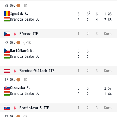
29.09.
1K
3
Ignatik A.
6
6
6
1.05
Drahota Szabo D.
3
7
4
7.65
Přerov ITF
1
2
3
Kurs
22.08.
Q-1K
Bartůňková N.
6
6
Drahota Szabo D.
2
2
Warmbad-Villach ITF
1
2
3
Kurs
17.08.
1K
Cisovska R.
6
6
2.57
Drahota Szabo D.
3
2
1.44
Bratislava 5 ITF
1
2
3
Kurs
12.08.
OF