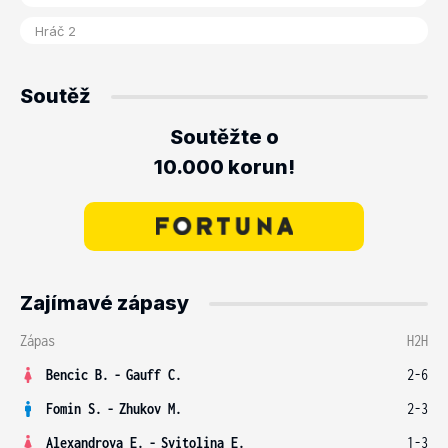
Soutěž
Soutěžte o
10.000 korun!
Zajímavé zápasy
Zápas
H2H
Bencic B.
-
Gauff C.
2-6
Fomin S.
-
Zhukov M.
2-3
Alexandrova E.
-
Svitolina E.
1-3