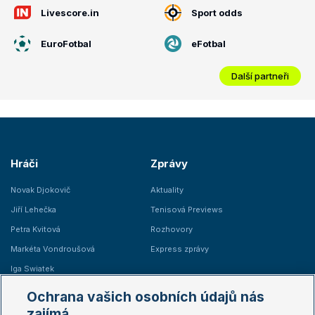
Livescore.in
Sport odds
EuroFotbal
eFotbal
Další partneři
Hráči
Zprávy
Novak Djokovič
Aktuality
Jiří Lehečka
Tenisová Previews
Petra Kvitová
Rozhovory
Markéta Vondroušová
Express zprávy
Iga Swiatek
Marie Bouzková
Ochrana vašich osobních údajů nás
Žebříčky
Kalendář turnajů
zajímá