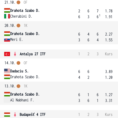
21.10.
OF
Drahota Szabo D.
2
6
7
1.78
1
Cherubini D.
6
3
6
1.91
20.10.
1K
Drahota Szabo D.
6
4
6
2.27
Meri E.
3
6
4
1.55
Antalya 27 ITF
1
2
3
Kurs
14.10.
OF
Dadaciu S.
6
6
3.89
Drahota Szabo D.
4
2
1.20
13.10.
1K
Drahota Szabo D.
6
1
6
1.27
Al Nabhani F.
3
6
1
3.31
Budapešť 4 ITF
1
2
3
Kurs