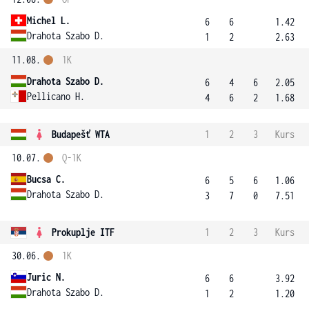
Michel L.
6
6
1.42
Drahota Szabo D.
1
2
2.63
11.08.
1K
Drahota Szabo D.
6
4
6
2.05
Pellicano H.
4
6
2
1.68
Budapešť WTA
1
2
3
Kurs
10.07.
Q-1K
Bucsa C.
6
5
6
1.06
Drahota Szabo D.
3
7
0
7.51
Prokuplje ITF
1
2
3
Kurs
30.06.
1K
Juric N.
6
6
3.92
Drahota Szabo D.
1
2
1.20