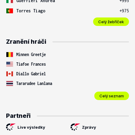
Guerrieri Andrea
+995
Torres Tiago
+975
Celý žebříček
Zranění hráči
Minnen Greetje
Tiafoe Frances
Diallo Gabriel
Tararudee Lanlana
Celý seznam
Partneři
Live výsledky
Zprávy