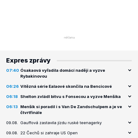
Expres zprávy
07:40
Ósakaová vyřadila domácí naději a vyzve
Rybakinovou
06:26
Vítězná série Ealaové skončila na Bencicové
06:18
Shelton zvládl bitvu s Fonsecou a vyzve Menšíka
06:13
Menšík si poradil i s Van De Zandschulpem a je ve
čtvrtfinále
09.08.
Gauffová zastavila jízdu ruské teenagerky
09.08.
22 Čechů si zahraje US Open