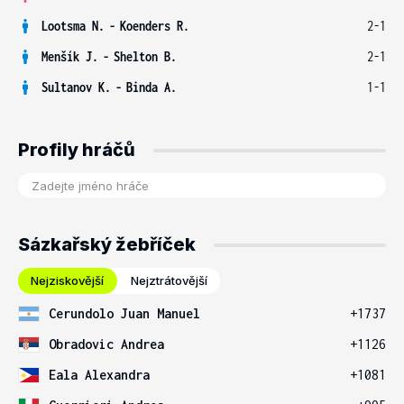
Lootsma N.
-
Koenders R.
2-1
Menšík J.
-
Shelton B.
2-1
Sultanov K.
-
Binda A.
1-1
Profily hráčů
Sázkařský žebříček
Nejziskovější
Nejztrátovější
Cerundolo Juan Manuel
+1737
Obradovic Andrea
+1126
Eala Alexandra
+1081