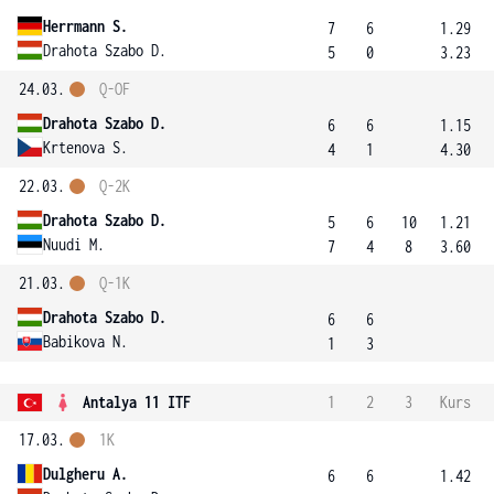
Herrmann S.
7
6
1.29
Drahota Szabo D.
5
0
3.23
24.03.
Q-OF
Drahota Szabo D.
6
6
1.15
Krtenova S.
4
1
4.30
22.03.
Q-2K
Drahota Szabo D.
5
6
10
1.21
Nuudi M.
7
4
8
3.60
21.03.
Q-1K
Drahota Szabo D.
6
6
Babikova N.
1
3
Antalya 11 ITF
1
2
3
Kurs
17.03.
1K
Dulgheru A.
6
6
1.42