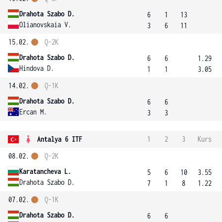
Drahota Szabo D.
6
1
13
Olianovskaia V.
3
6
11
15.02.
Q-2K
Drahota Szabo D.
6
6
1.29
Hindova D.
1
1
3.05
14.02.
Q-1K
Drahota Szabo D.
6
6
Ercan M.
3
3
Antalya 6 ITF
1
2
3
Kurs
08.02.
Q-2K
Karatancheva L.
5
6
10
3.55
Drahota Szabo D.
7
1
8
1.22
07.02.
Q-1K
Drahota Szabo D.
6
6