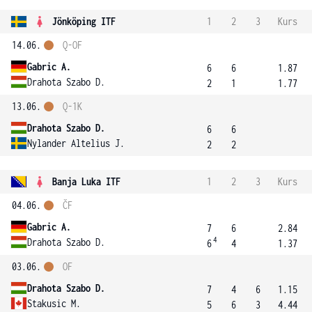
Jönköping ITF
1
2
3
Kurs
14.06.
Q-OF
Gabric A.
6
6
1.87
Drahota Szabo D.
2
1
1.77
13.06.
Q-1K
Drahota Szabo D.
6
6
Nylander Altelius J.
2
2
Banja Luka ITF
1
2
3
Kurs
04.06.
ČF
Gabric A.
7
6
2.84
4
Drahota Szabo D.
6
4
1.37
03.06.
OF
Drahota Szabo D.
7
4
6
1.15
Stakusic M.
5
6
3
4.44