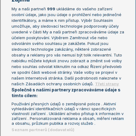
My a naši partneři
999
ukládáme do vašeho zařízení
Žebříček ATP (muži)
Australian Open
osobní údaje, jako jsou údaje o prohlížení nebo jedinečné
Žebříček WTA (ženy)
French Open
identifikátory, a máme k nim přístup. Výběr Souhlasím
umožňuje, aby sledovací technologie podporovaly účely
Sázkařský žebříček
Wimbledon
uvedené v části My a naši partneři zpracováváme údaje za
US Open
účelem poskytování. Výběrem Zamítnout vše nebo
odvoláním svého souhlasu je zakážete. Pokud jsou
Turnaj mistrů
sledovací technologie zakázány, některé zobrazené
Turnaj mistryň
obsahy a reklamy pro vás nemusí být tolik relevantní. Tuto
Aktualní trendy
nabídku můžete kdykoli znovu zobrazit a změnit své volby
nebo souhlas odvolat kliknutím na odkaz Řízení předvoleb
ve spodní části webové stránky. Vaše volby se projeví v
Fotbalové přestupy
našem Internetová stránka. Další podrobnosti naleznete v
Livesport Daily
našich Zásadách ochrany osobních údajů.
Třetí strany
Společně s našimi partnery zpracováváme údaje s
LS Prague Open
tímto cílem:
Používání přesných údajů o zeměpisné poloze . Aktivní
vyhledávání identifikačních údajů v rámci specifických
vlastností zařízení . Ukládání a/nebo přístup k informacím v
Podmínky užití
Nastavení soukromí
zařízení . Personalizovaná reklama a obsah, měření reklam
GDPR a žurnalistika
Reklama
a obsahu, průzkum publika a rozvoj služeb .
Informace o zpracování osobních
Kontakt
Seznam partnerů (dodavatelů)
údajů
Tiráž