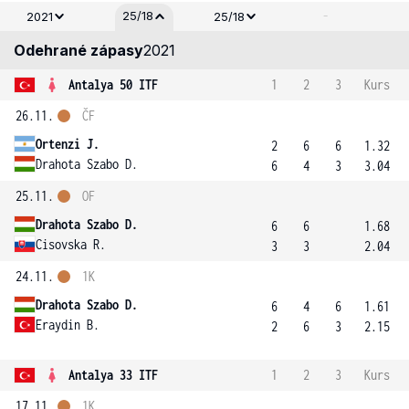
-
25/18
2021
25/18
Odehrané zápasy
2021
Antalya 50 ITF
1
2
3
Kurs
26.11.
ČF
Ortenzi J.
2
6
6
1.32
Drahota Szabo D.
6
4
3
3.04
25.11.
OF
Drahota Szabo D.
6
6
1.68
Cisovska R.
3
3
2.04
24.11.
1K
Drahota Szabo D.
6
4
6
1.61
Eraydin B.
2
6
3
2.15
Antalya 33 ITF
1
2
3
Kurs
17.11.
1K