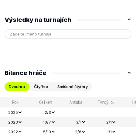
Výsledky na turnajích
Bilance hráče
Dvouhra
Čtyřhra
Smíšené čtyřhry
Rok
Celkem
Antuka
Tvrdý p.
H
-
-
2025
2/3
2023
10/7
3/1
2/1
2022
5/10
2/6
1/1