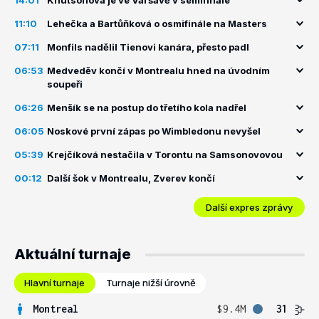
14:01
Knutsonová je ve Varšavě v semifinále
11:10
Lehečka a Bartůňková o osmifinále na Masters
07:11
Monfils nadělil Tienovi kanára, přesto padl
06:53
Medveděv končí v Montrealu hned na úvodním
soupeři
06:26
Menšík se na postup do třetího kola nadřel
06:05
Noskové první zápas po Wimbledonu nevyšel
05:39
Krejčíková nestačila v Torontu na Samsonovovou
00:12
Další šok v Montrealu, Zverev končí
Další expres zprávy
Aktuální turnaje
Hlavní turnaje
Turnaje nižší úrovně
Montreal
$9.4M
31