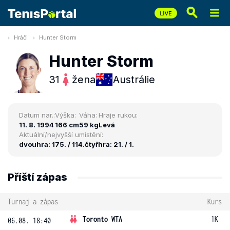
Hráči
Hunter Storm
Hunter Storm
31
žena
Austrálie
Datum nar.:
Výška:
Váha:
Hraje rukou:
11. 8. 1994
166 cm
59 kg
Levá
Aktuální/nejvyšší umístění:
dvouhra: 175. / 114.
čtyřhra: 21. / 1.
Příští zápas
Turnaj a zápas
Kurs
Toronto WTA
1K
06.08. 18:40