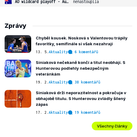
AO wildcard playoff - Austrálie
nenastoupila
Zprávy
Chyběl kousek. Nosková s Valentovou trápily
favoritky, semifinále si však nezahrají
13. 5.
Aktuality
6 komentářů
Siniaková nečekaně končí a titul neobhájí. S
Hunterovou podlehly nebezpečným
veteránkám
19. 2.
Aktuality
38 komentářů
Siniaková drží neporazitelnost a pokračuje v
obhajobě titulu. S Hunterovou zvládly šílený
zápas
17. 2.
Aktuality
19 komentářů
Všechny články