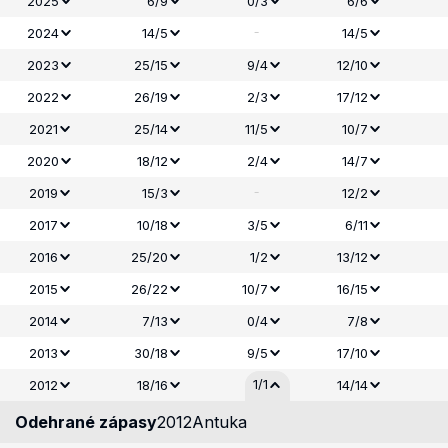
2025
6/9
0/3
6/6
-
2024
14/5
14/5
2023
25/15
9/4
12/10
2022
26/19
2/3
17/12
2021
25/14
11/5
10/7
2020
18/12
2/4
14/7
-
2019
15/3
12/2
2017
10/18
3/5
6/11
2016
25/20
1/2
13/12
2015
26/22
10/7
16/15
2014
7/13
0/4
7/8
2013
30/18
9/5
17/10
1/1
2012
18/16
14/14
Odehrané zápasy
2012
Antuka