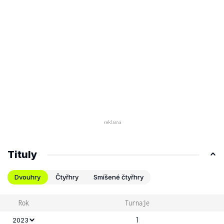
Tituly
Dvouhry
Čtyřhry
Smíšené čtyřhry
Rok
Turnaje
1
2023