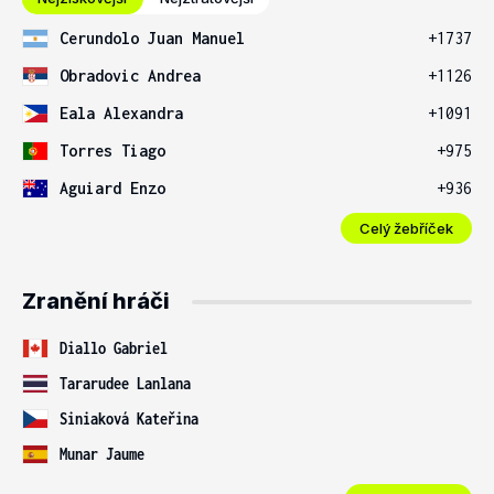
Cerundolo Juan Manuel
+1737
Obradovic Andrea
+1126
Eala Alexandra
+1091
Torres Tiago
+975
Aguiard Enzo
+936
Celý žebříček
Zranění hráči
Diallo Gabriel
Tararudee Lanlana
Siniaková Kateřina
Munar Jaume