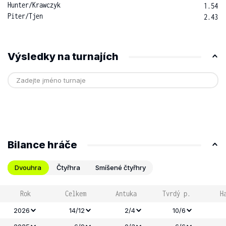
Hunter
/
Krawczyk
1.54
Piter
/
Tjen
2.43
Výsledky na turnajích
Bilance hráče
Dvouhra
Čtyřhra
Smíšené čtyřhry
Rok
Celkem
Antuka
Tvrdý p.
H
2026
14/12
2/4
10/6