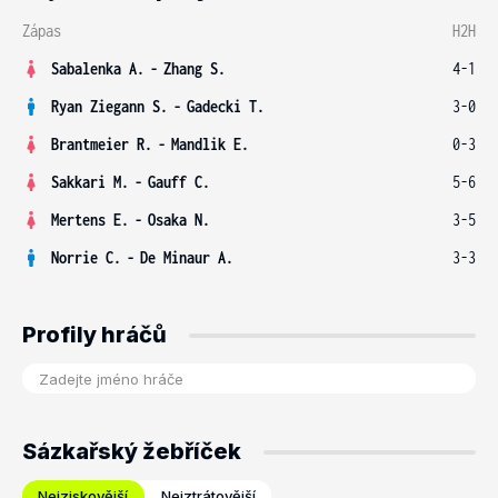
Zápas
H2H
Sabalenka A.
-
Zhang S.
4-1
Ryan Ziegann S.
-
Gadecki T.
3-0
Brantmeier R.
-
Mandlik E.
0-3
Sakkari M.
-
Gauff C.
5-6
Mertens E.
-
Osaka N.
3-5
Norrie C.
-
De Minaur A.
3-3
Profily hráčů
Sázkařský žebříček
Nejziskovější
Nejztrátovější