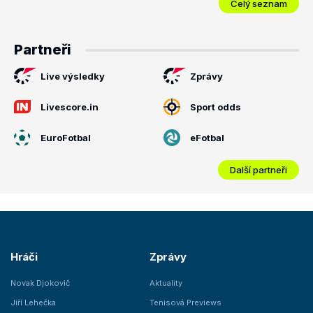
Celý seznam
Partneři
Live výsledky
Zprávy
Livescore.in
Sport odds
EuroFotbal
eFotbal
Další partneři
Hráči
Zprávy
Novak Djokovič
Aktuality
Jiří Lehečka
Tenisová Previews