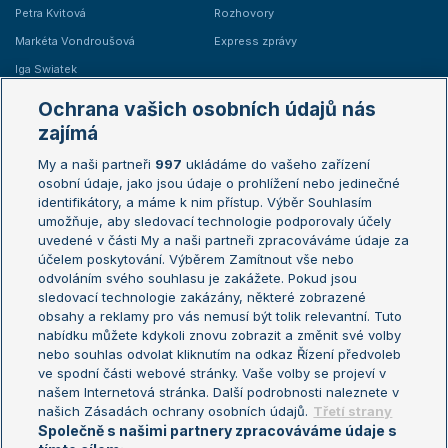
Petra Kvitová
Rozhovory
Markéta Vondroušová
Express zprávy
Iga Swiatek
Marie Bouzková
Ochrana vašich osobních údajů nás
Žebříčky
Kalendář turnajů
zajímá
My a naši partneři
997
ukládáme do vašeho zařízení
Žebříček ATP (muži)
Australian Open
osobní údaje, jako jsou údaje o prohlížení nebo jedinečné
Žebříček WTA (ženy)
French Open
identifikátory, a máme k nim přístup. Výběr Souhlasím
umožňuje, aby sledovací technologie podporovaly účely
Sázkařský žebříček
Wimbledon
uvedené v části My a naši partneři zpracováváme údaje za
US Open
účelem poskytování. Výběrem Zamítnout vše nebo
odvoláním svého souhlasu je zakážete. Pokud jsou
Turnaj mistrů
sledovací technologie zakázány, některé zobrazené
Turnaj mistryň
obsahy a reklamy pro vás nemusí být tolik relevantní. Tuto
Aktualní trendy
nabídku můžete kdykoli znovu zobrazit a změnit své volby
nebo souhlas odvolat kliknutím na odkaz Řízení předvoleb
ve spodní části webové stránky. Vaše volby se projeví v
Fotbalové přestupy
našem Internetová stránka. Další podrobnosti naleznete v
Livesport Daily
našich Zásadách ochrany osobních údajů.
Třetí strany
Společně s našimi partnery zpracováváme údaje s
LS Prague Open