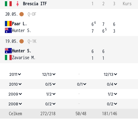
Brescia ITF
1
2
3
Kurs
20.05.
Q-OF
6
Paar L.
6
7
6
5
Hunter S.
7
6
3
19.05.
Q-1K
Hunter S.
6
6
Zavarise M.
1
1
-
2011
12/13
12/13
2010
0/5
0/1
0/4
-
2009
1/2
1/2
-
2008
0/2
0/2
Celkem
272/218
50/48
181/146