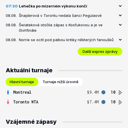
07:30
Lehečka po mizerném výkonu končí
08.08.
Šnajderová v Torontu nedala šanci Pegulaové
08.08.
Šwiateková otočila zápas s Kosťukovou a je ve
čtvrtfinále
08.08.
Norrie se ocitl pod palbou kritiky některých fanoušků
Další expres zprávy
Aktuální turnaje
Hlavní turnaje
Turnaje nižší úrovně
Montreal
$9.4M
10
Toronto WTA
$7.4M
10
Vzájemné zápasy