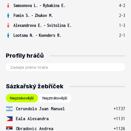
Samsonova L.
-
Rybakina E.
4-2
Fomin S.
-
Zhukov M.
2-3
Alexandrova E.
-
Svitolina E.
1-3
Lootsma N.
-
Koenders R.
2-1
Profily hráčů
Sázkařský žebříček
Nejziskovější
Nejztrátovější
Cerundolo Juan Manuel
+1737
Eala Alexandra
+1131
Obradovic Andrea
+1126