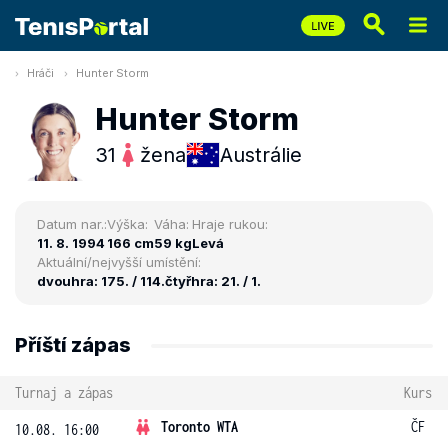
Hráči
Hunter Storm
Hunter Storm
31
žena
Austrálie
Datum nar.:
Výška:
Váha:
Hraje rukou:
11. 8. 1994
166 cm
59 kg
Levá
Aktuální/nejvyšší umístění:
dvouhra: 175. / 114.
čtyřhra: 21. / 1.
Příští zápas
Turnaj a zápas
Kurs
Toronto WTA
ČF
10.08. 16:00