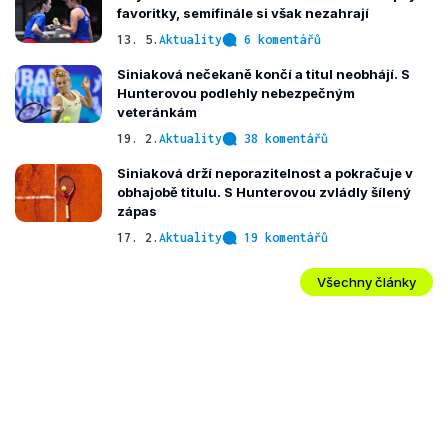
favoritky, semifinále si však nezahrají
13. 5.
Aktuality
6 komentářů
Siniaková nečekaně končí a titul neobhájí. S
Hunterovou podlehly nebezpečným
veteránkám
19. 2.
Aktuality
38 komentářů
Siniaková drží neporazitelnost a pokračuje v
obhajobě titulu. S Hunterovou zvládly šílený
zápas
17. 2.
Aktuality
19 komentářů
Všechny články