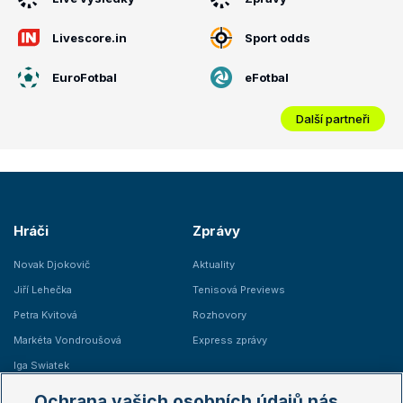
Livescore.in
Sport odds
EuroFotbal
eFotbal
Další partneři
Hráči
Zprávy
Novak Djokovič
Aktuality
Jiří Lehečka
Tenisová Previews
Petra Kvitová
Rozhovory
Markéta Vondroušová
Express zprávy
Iga Swiatek
Marie Bouzková
Ochrana vašich osobních údajů nás