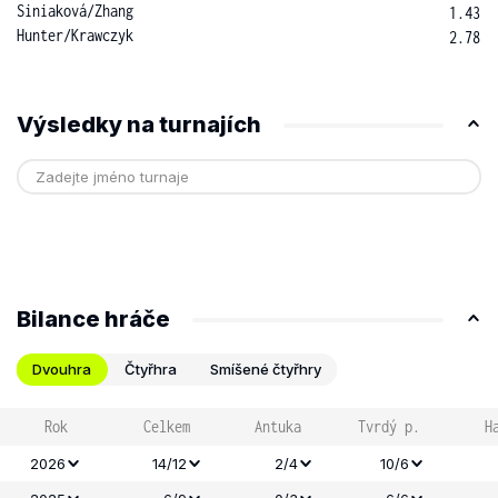
Siniaková
/
Zhang
1.43
Hunter
/
Krawczyk
2.78
Výsledky na turnajích
Bilance hráče
Dvouhra
Čtyřhra
Smíšené čtyřhry
Rok
Celkem
Antuka
Tvrdý p.
H
2026
14/12
2/4
10/6