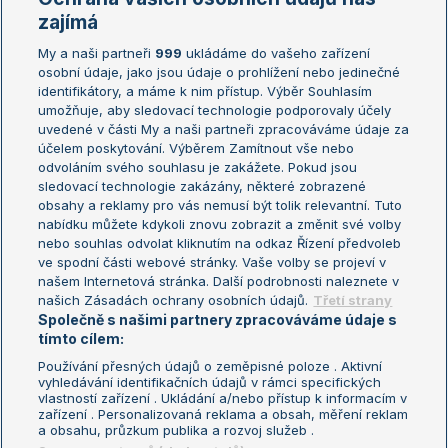
Žebříčky
Kalendář turnajů
zajímá
My a naši partneři
999
ukládáme do vašeho zařízení
Žebříček ATP (muži)
Australian Open
osobní údaje, jako jsou údaje o prohlížení nebo jedinečné
Žebříček WTA (ženy)
French Open
identifikátory, a máme k nim přístup. Výběr Souhlasím
umožňuje, aby sledovací technologie podporovaly účely
Sázkařský žebříček
Wimbledon
uvedené v části My a naši partneři zpracováváme údaje za
US Open
účelem poskytování. Výběrem Zamítnout vše nebo
odvoláním svého souhlasu je zakážete. Pokud jsou
Turnaj mistrů
sledovací technologie zakázány, některé zobrazené
Turnaj mistryň
obsahy a reklamy pro vás nemusí být tolik relevantní. Tuto
Aktualní trendy
nabídku můžete kdykoli znovu zobrazit a změnit své volby
nebo souhlas odvolat kliknutím na odkaz Řízení předvoleb
ve spodní části webové stránky. Vaše volby se projeví v
Fotbalové přestupy
našem Internetová stránka. Další podrobnosti naleznete v
Livesport Daily
našich Zásadách ochrany osobních údajů.
Třetí strany
Společně s našimi partnery zpracováváme údaje s
LS Prague Open
tímto cílem:
Používání přesných údajů o zeměpisné poloze . Aktivní
vyhledávání identifikačních údajů v rámci specifických
vlastností zařízení . Ukládání a/nebo přístup k informacím v
Podmínky užití
Nastavení soukromí
zařízení . Personalizovaná reklama a obsah, měření reklam
GDPR a žurnalistika
Reklama
a obsahu, průzkum publika a rozvoj služeb .
Informace o zpracování osobních
Kontakt