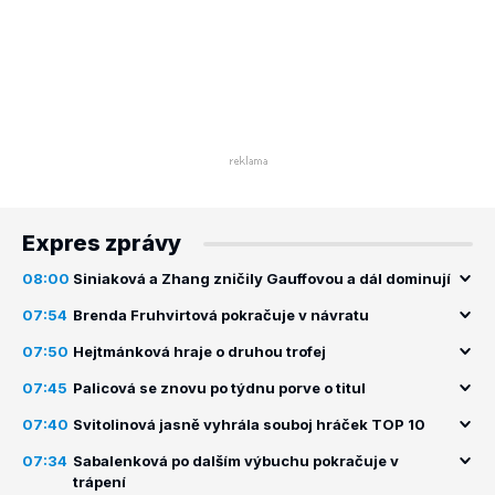
Expres zprávy
08:00
Siniaková a Zhang zničily Gauffovou a dál dominují
07:54
Brenda Fruhvirtová pokračuje v návratu
07:50
Hejtmánková hraje o druhou trofej
07:45
Palicová se znovu po týdnu porve o titul
07:40
Svitolinová jasně vyhrála souboj hráček TOP 10
07:34
Sabalenková po dalším výbuchu pokračuje v
trápení