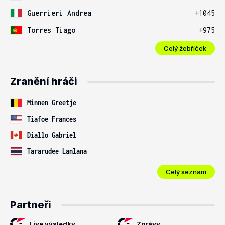
Guerrieri Andrea
+1045
Torres Tiago
+975
Celý žebříček
Zranění hráči
Minnen Greetje
Tiafoe Frances
Diallo Gabriel
Tararudee Lanlana
Celý seznam
Partneři
Live výsledky
Zprávy