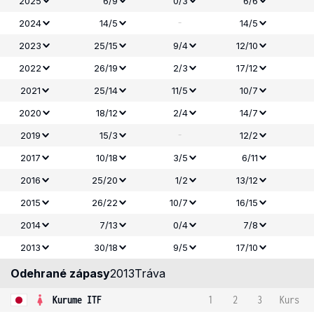
2025
6/9
0/3
6/6
-
2024
14/5
14/5
2023
25/15
9/4
12/10
2022
26/19
2/3
17/12
2021
25/14
11/5
10/7
2020
18/12
2/4
14/7
-
2019
15/3
12/2
2017
10/18
3/5
6/11
2016
25/20
1/2
13/12
2015
26/22
10/7
16/15
2014
7/13
0/4
7/8
2013
30/18
9/5
17/10
Odehrané zápasy
2013
Tráva
Kurume ITF
1
2
3
Kurs