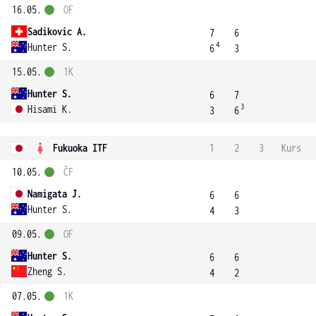
16.05.
OF
Sadikovic A.
7
6
4
Hunter S.
6
3
15.05.
1K
Hunter S.
6
7
3
Hisami K.
3
6
Fukuoka ITF
1
2
3
Kurs
10.05.
ČF
Namigata J.
6
6
Hunter S.
4
3
09.05.
OF
Hunter S.
6
6
Zheng S.
4
2
07.05.
1K