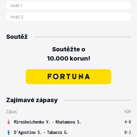
Soutěž
Soutěžte o
10.000 korun!
Zajímavé zápasy
Zápas
H2H
Miroshnichenko V.
-
Khatamova S.
4-0
D'Agostino S.
-
Tabacco G.
0-3