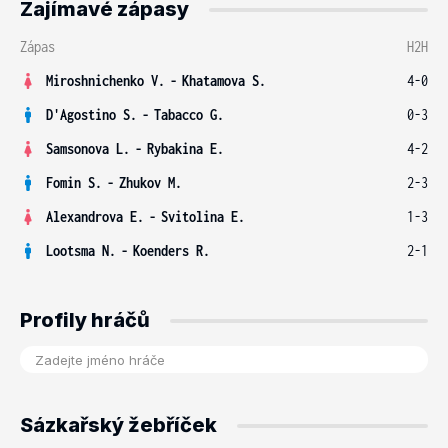
Zajímavé zápasy
Zápas
H2H
Miroshnichenko V.
-
Khatamova S.
4-0
D'Agostino S.
-
Tabacco G.
0-3
Samsonova L.
-
Rybakina E.
4-2
Fomin S.
-
Zhukov M.
2-3
Alexandrova E.
-
Svitolina E.
1-3
Lootsma N.
-
Koenders R.
2-1
Profily hráčů
Sázkařský žebříček