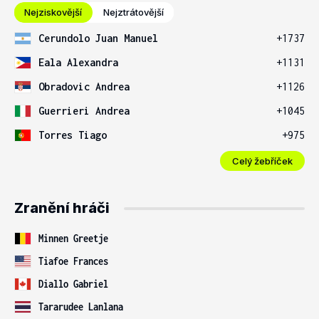
Nejziskovější
Nejztrátovější
Cerundolo Juan Manuel
+1737
Eala Alexandra
+1131
Obradovic Andrea
+1126
Guerrieri Andrea
+1045
Torres Tiago
+975
Celý žebříček
Zranění hráči
Minnen Greetje
Tiafoe Frances
Diallo Gabriel
Tararudee Lanlana