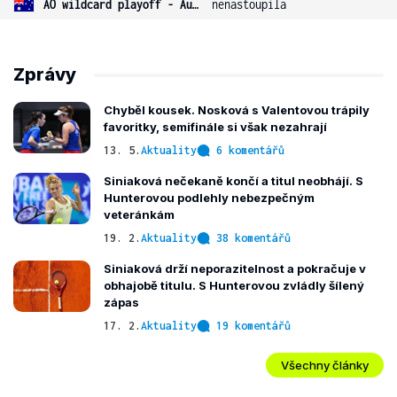
AO wildcard playoff - Austrálie
nenastoupila
Zprávy
Chyběl kousek. Nosková s Valentovou trápily
favoritky, semifinále si však nezahrají
13. 5.
Aktuality
6 komentářů
Siniaková nečekaně končí a titul neobhájí. S
Hunterovou podlehly nebezpečným
veteránkám
19. 2.
Aktuality
38 komentářů
Siniaková drží neporazitelnost a pokračuje v
obhajobě titulu. S Hunterovou zvládly šílený
zápas
17. 2.
Aktuality
19 komentářů
Všechny články