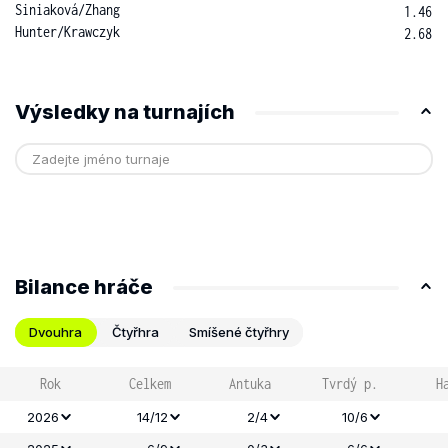
Siniaková
/
Zhang
1.46
Hunter
/
Krawczyk
2.68
Výsledky na turnajích
Bilance hráče
Dvouhra
Čtyřhra
Smíšené čtyřhry
Rok
Celkem
Antuka
Tvrdý p.
H
2026
14/12
2/4
10/6