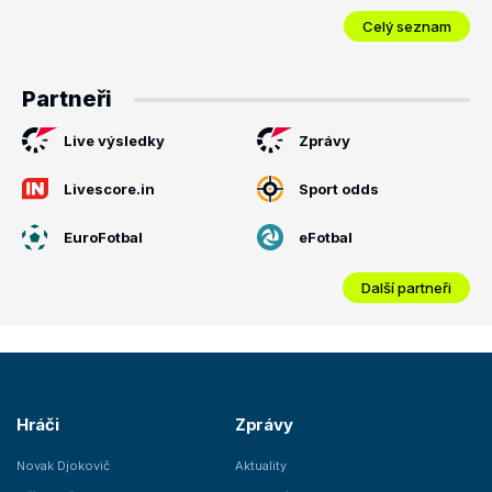
Celý seznam
Partneři
Live výsledky
Zprávy
Livescore.in
Sport odds
EuroFotbal
eFotbal
Další partneři
Hráči
Zprávy
Novak Djokovič
Aktuality