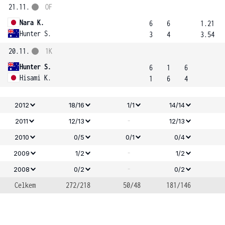
21.11.
OF
Nara K.
6
6
1.21
Hunter S.
3
4
3.54
20.11.
1K
Hunter S.
6
1
6
Hisami K.
1
6
4
2012
18/16
1/1
14/14
-
2011
12/13
12/13
2010
0/5
0/1
0/4
-
2009
1/2
1/2
-
2008
0/2
0/2
Celkem
272/218
50/48
181/146