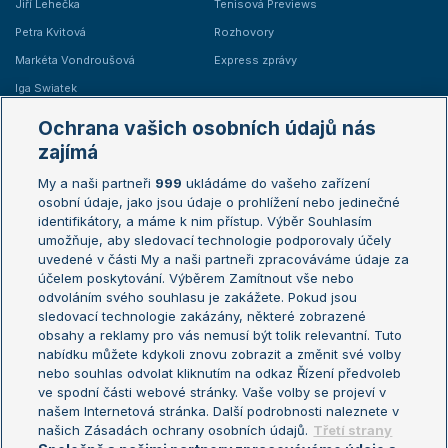
Jiří Lehečka
Tenisová Previews
Petra Kvitová
Rozhovory
Markéta Vondroušová
Express zprávy
Iga Swiatek
Marie Bouzková
Ochrana vašich osobních údajů nás
Žebříčky
Kalendář turnajů
zajímá
My a naši partneři
999
ukládáme do vašeho zařízení
Žebříček ATP (muži)
Australian Open
osobní údaje, jako jsou údaje o prohlížení nebo jedinečné
Žebříček WTA (ženy)
French Open
identifikátory, a máme k nim přístup. Výběr Souhlasím
umožňuje, aby sledovací technologie podporovaly účely
Sázkařský žebříček
Wimbledon
uvedené v části My a naši partneři zpracováváme údaje za
US Open
účelem poskytování. Výběrem Zamítnout vše nebo
odvoláním svého souhlasu je zakážete. Pokud jsou
Turnaj mistrů
sledovací technologie zakázány, některé zobrazené
Turnaj mistryň
obsahy a reklamy pro vás nemusí být tolik relevantní. Tuto
Aktualní trendy
nabídku můžete kdykoli znovu zobrazit a změnit své volby
nebo souhlas odvolat kliknutím na odkaz Řízení předvoleb
ve spodní části webové stránky. Vaše volby se projeví v
Fotbalové přestupy
našem Internetová stránka. Další podrobnosti naleznete v
Livesport Daily
našich Zásadách ochrany osobních údajů.
Třetí strany