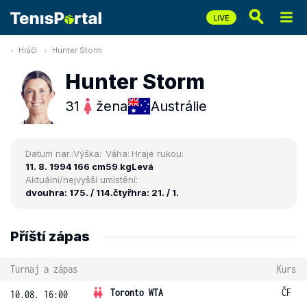
Hráči
Hunter Storm
Hunter Storm
31
žena
Austrálie
Datum nar.:
Výška:
Váha:
Hraje rukou:
11. 8. 1994
166 cm
59 kg
Levá
Aktuální/nejvyšší umístění:
dvouhra: 175. / 114.
čtyřhra: 21. / 1.
Příští zápas
Turnaj a zápas
Kurs
Toronto WTA
ČF
10.08. 16:00