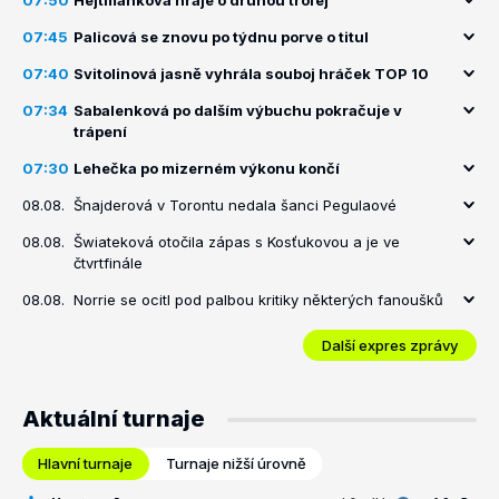
07:50
Hejtmánková hraje o druhou trofej
07:45
Palicová se znovu po týdnu porve o titul
07:40
Svitolinová jasně vyhrála souboj hráček TOP 10
07:34
Sabalenková po dalším výbuchu pokračuje v
trápení
07:30
Lehečka po mizerném výkonu končí
08.08.
Šnajderová v Torontu nedala šanci Pegulaové
08.08.
Šwiateková otočila zápas s Kosťukovou a je ve
čtvrtfinále
08.08.
Norrie se ocitl pod palbou kritiky některých fanoušků
Další expres zprávy
Aktuální turnaje
Hlavní turnaje
Turnaje nižší úrovně