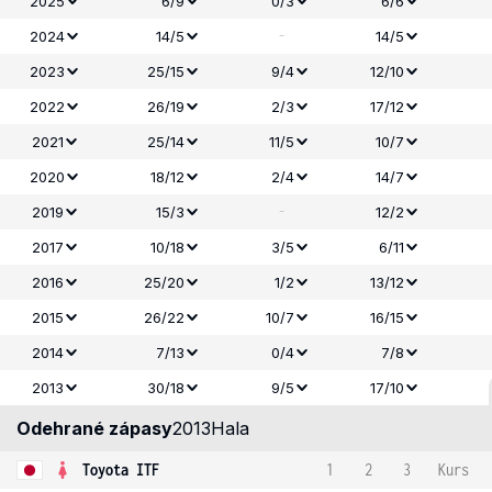
2025
6/9
0/3
6/6
-
2024
14/5
14/5
2023
25/15
9/4
12/10
2022
26/19
2/3
17/12
2021
25/14
11/5
10/7
2020
18/12
2/4
14/7
-
2019
15/3
12/2
2017
10/18
3/5
6/11
2016
25/20
1/2
13/12
2015
26/22
10/7
16/15
2014
7/13
0/4
7/8
2013
30/18
9/5
17/10
Odehrané zápasy
2013
Hala
Toyota ITF
1
2
3
Kurs