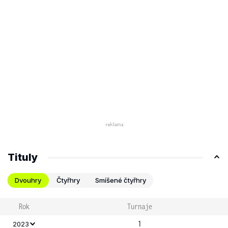
Tituly
Dvouhry
Čtyřhry
Smíšené čtyřhry
Rok
Turnaje
1
2023