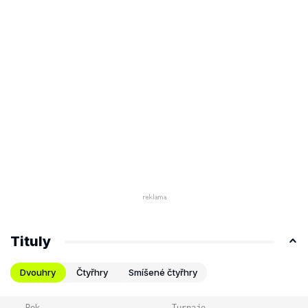
Tituly
Dvouhry
Čtyřhry
Smíšené čtyřhry
Rok
Turnaje