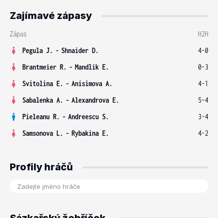
Zajímavé zápasy
Zápas
H2H
Pegula J.
-
Shnaider D.
4-0
Brantmeier R.
-
Mandlik E.
0-3
Svitolina E.
-
Anisimova A.
4-1
Sabalenka A.
-
Alexandrova E.
5-4
Pieleanu R.
-
Andreescu S.
3-4
Samsonova L.
-
Rybakina E.
4-2
Profily hráčů