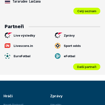
Tararudee Lanlana
Celý seznam
Partneři
Live výsledky
Zprávy
Livescore.in
Sport odds
EuroFotbal
eFotbal
Další partneři
Hráči
Zprávy
Novak Djokovič
Aktuality