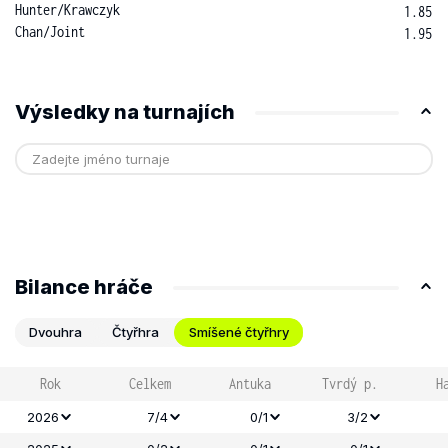
Hunter
/
Krawczyk
1.85
Chan
/
Joint
1.95
Výsledky na turnajích
Bilance hráče
Dvouhra
Čtyřhra
Smíšené čtyřhry
Rok
Celkem
Antuka
Tvrdý p.
H
2026
7/4
0/1
3/2