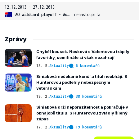
12.12.2013 - 27.12.2013
AO wildcard playoff - Austrálie
nenastoupila
Zprávy
Chyběl kousek. Nosková s Valentovou trápily
favoritky, semifinále si však nezahrají
13. 5.
Aktuality
6 komentářů
Siniaková nečekaně končí a titul neobhájí. S
Hunterovou podlehly nebezpečným
veteránkám
19. 2.
Aktuality
38 komentářů
Siniaková drží neporazitelnost a pokračuje v
obhajobě titulu. S Hunterovou zvládly šílený
zápas
17. 2.
Aktuality
19 komentářů