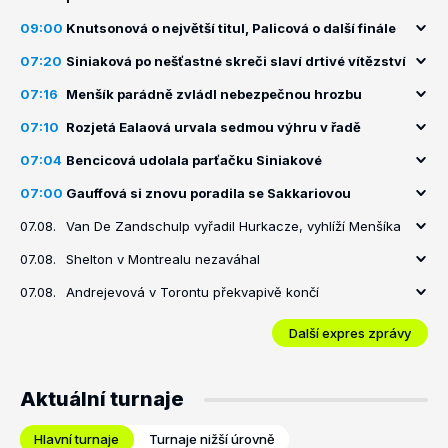
09:00
Knutsonová o největší titul, Palicová o další finále
07:20
Siniaková po nešťastné skreči slaví drtivé vítězství
07:16
Menšík parádně zvládl nebezpečnou hrozbu
07:10
Rozjetá Ealaová urvala sedmou výhru v řadě
07:04
Bencicová udolala parťačku Siniakové
07:00
Gauffová si znovu poradila se Sakkariovou
07.08.
Van De Zandschulp vyřadil Hurkacze, vyhlíží Menšíka
07.08.
Shelton v Montrealu nezaváhal
07.08.
Andrejevová v Torontu překvapivě končí
Další expres zprávy
Aktuální turnaje
Hlavní turnaje
Turnaje nižší úrovně