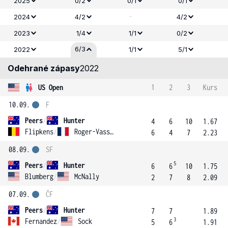
2025
0/2
0/1
0/1
-
2024
4/2
4/2
2023
1/4
1/1
0/2
6/3
2022
1/1
5/1
Odehrané zápasy
2022
US Open
1
2
3
Kurs
10.09.
F
Peers
/
Hunter
4
6
10
1.67
Flipkens
/
Roger-Vasselin
6
4
7
2.23
08.09.
SF
5
Peers
/
Hunter
6
6
10
1.75
Blumberg
/
McNally
2
7
8
2.09
07.09.
ČF
Peers
/
Hunter
7
7
1.89
3
Fernandez
/
Sock
5
6
1.91