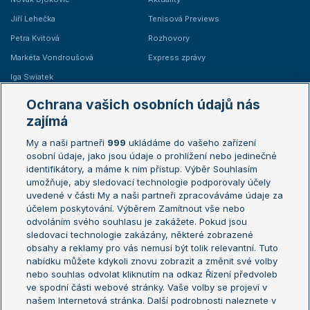
Jiří Lehečka
Tenisová Previews
Petra Kvitová
Rozhovory
Markéta Vondroušová
Express zprávy
Iga Swiatek
Marie Bouzková
Ochrana vašich osobních údajů nás
Žebříčky
Kalendář turnajů
zajímá
My a naši partneři
999
ukládáme do vašeho zařízení
Žebříček ATP (muži)
Australian Open
osobní údaje, jako jsou údaje o prohlížení nebo jedinečné
Žebříček WTA (ženy)
French Open
identifikátory, a máme k nim přístup. Výběr Souhlasím
umožňuje, aby sledovací technologie podporovaly účely
Sázkařský žebříček
Wimbledon
uvedené v části My a naši partneři zpracováváme údaje za
US Open
účelem poskytování. Výběrem Zamítnout vše nebo
odvoláním svého souhlasu je zakážete. Pokud jsou
Turnaj mistrů
sledovací technologie zakázány, některé zobrazené
Turnaj mistryň
obsahy a reklamy pro vás nemusí být tolik relevantní. Tuto
Aktualní trendy
nabídku můžete kdykoli znovu zobrazit a změnit své volby
nebo souhlas odvolat kliknutím na odkaz Řízení předvoleb
ve spodní části webové stránky. Vaše volby se projeví v
Fotbalové přestupy
našem Internetová stránka. Další podrobnosti naleznete v
Livesport Daily