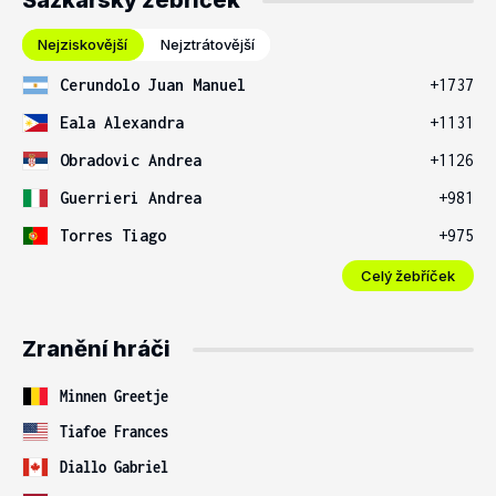
Sázkařský žebříček
Nejziskovější
Nejztrátovější
Cerundolo Juan Manuel
+1737
Eala Alexandra
+1131
Obradovic Andrea
+1126
Guerrieri Andrea
+981
Torres Tiago
+975
Celý žebříček
Zranění hráči
Minnen Greetje
Tiafoe Frances
Diallo Gabriel