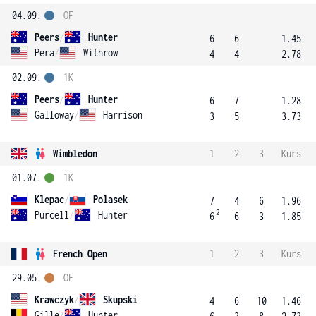
04.09.
OF
Peers
/
Hunter
6
6
1.45
Pera
/
Withrow
4
4
2.78
02.09.
1K
Peers
/
Hunter
6
7
1.28
Galloway
/
Harrison
3
5
3.73
Wimbledon
1
2
3
Kurs
01.07.
1K
Klepac
/
Polasek
7
4
6
1.96
2
Purcell
/
Hunter
6
6
3
1.85
French Open
1
2
3
Kurs
29.05.
OF
Krawczyk
/
Skupski
4
6
10
1.46
Gille
/
Hunter