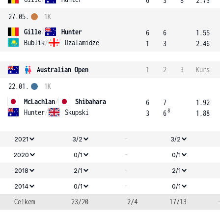
6
3
8
2.73
27.05.
1K
Gille
/
Hunter
6
6
1.55
Bublik
/
Dzalamidze
1
3
2.46
Australian Open
1
2
3
Kurs
22.01.
1K
McLachlan
/
Shibahara
6
7
1.92
8
Hunter
/
Skupski
3
6
1.88
-
2021
3/2
3/2
-
2020
0/1
0/1
-
2018
2/1
2/1
-
2014
0/1
0/1
Celkem
23/20
2/4
17/13