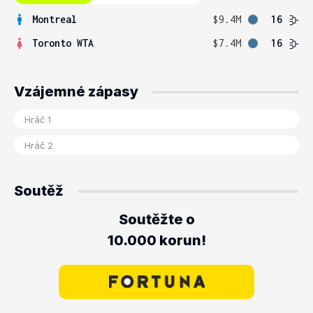
Montreal
$9.4M
16
Toronto WTA
$7.4M
16
Vzájemné zápasy
Soutěž
Soutěžte o
10.000 korun!