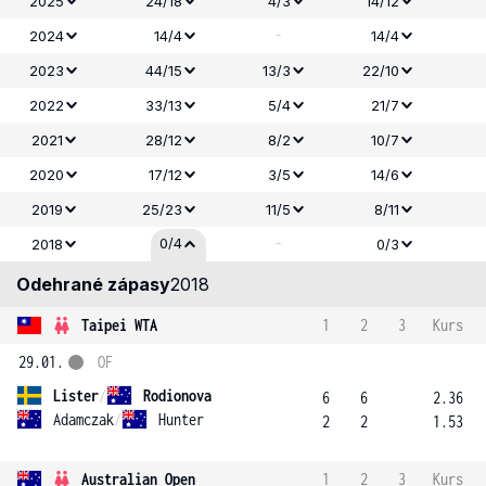
2025
24/18
4/3
14/12
-
2024
14/4
14/4
2023
44/15
13/3
22/10
2022
33/13
5/4
21/7
2021
28/12
8/2
10/7
2020
17/12
3/5
14/6
2019
25/23
11/5
8/11
-
0/4
2018
0/3
Odehrané zápasy
2018
Taipei WTA
1
2
3
Kurs
29.01.
OF
Lister
/
Rodionova
6
6
2.36
Adamczak
/
Hunter
2
2
1.53
Australian Open
1
2
3
Kurs