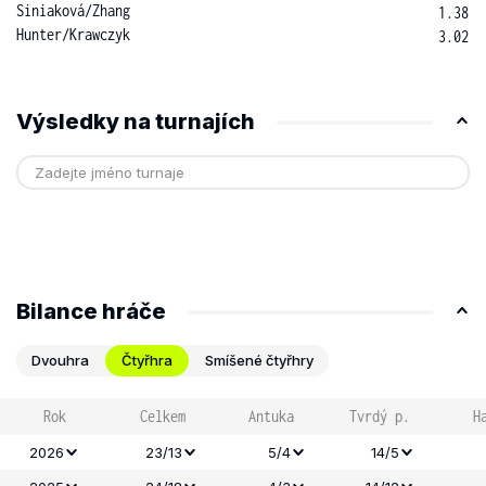
Siniaková
/
Zhang
1.38
Hunter
/
Krawczyk
3.02
Výsledky na turnajích
Bilance hráče
Dvouhra
Čtyřhra
Smíšené čtyřhry
Rok
Celkem
Antuka
Tvrdý p.
H
2026
23/13
5/4
14/5