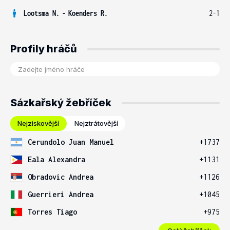
Lootsma N.
-
Koenders R.
2-1
Profily hráčů
Sázkařský žebříček
Nejziskovější
Nejztrátovější
Cerundolo Juan Manuel
+1737
Eala Alexandra
+1131
Obradovic Andrea
+1126
Guerrieri Andrea
+1045
Torres Tiago
+975