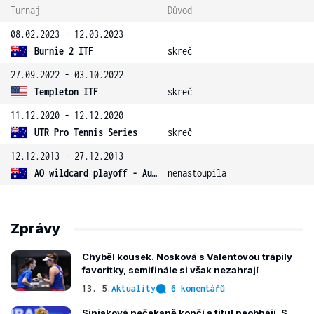
Turnaj
Důvod
08.02.2023 - 12.03.2023
Burnie 2 ITF
skreč
27.09.2022 - 03.10.2022
Templeton ITF
skreč
11.12.2020 - 12.12.2020
UTR Pro Tennis Series
skreč
12.12.2013 - 27.12.2013
AO wildcard playoff - Austrálie
nenastoupila
Zprávy
Chyběl kousek. Nosková s Valentovou trápily
favoritky, semifinále si však nezahrají
13. 5.
Aktuality
6 komentářů
Siniaková nečekaně končí a titul neobhájí. S