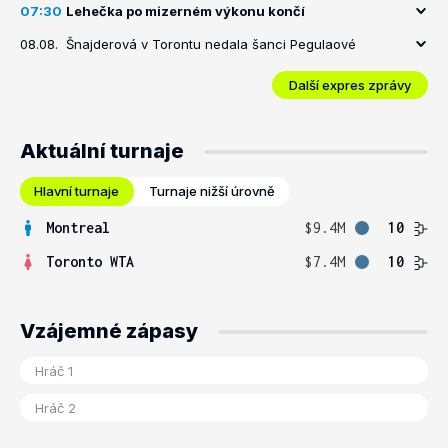
07:30
Lehečka po mizerném výkonu končí
08.08.
Šnajderová v Torontu nedala šanci Pegulaové
Další expres zprávy
Aktuální turnaje
Hlavní turnaje
Turnaje nižší úrovně
Montreal
$9.4M
10
Toronto WTA
$7.4M
10
Vzájemné zápasy