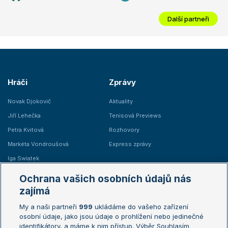
Další partneři
Hráči
Zprávy
Novak Djokovič
Aktuality
Jiří Lehečka
Tenisová Previews
Petra Kvitová
Rozhovory
Markéta Vondroušová
Express zprávy
Iga Swiatek
Marie Bouzková
Ochrana vašich osobních údajů nás
Žebříčky
Kalendář turnajů
zajímá
My a naši partneři
999
ukládáme do vašeho zařízení
Žebříček ATP (muži)
Australian Open
osobní údaje, jako jsou údaje o prohlížení nebo jedinečné
Žebříček WTA (ženy)
French Open
identifikátory, a máme k nim přístup. Výběr Souhlasím