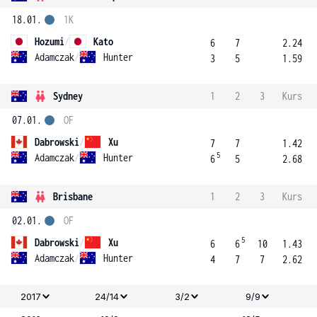
18.01.
1K
Hozumi
/
Kato
6
7
2.24
Adamczak
/
Hunter
3
5
1.59
Sydney
1
2
3
Kurs
07.01.
OF
Dabrowski
/
Xu
7
7
1.42
5
Adamczak
/
Hunter
6
5
2.68
Brisbane
1
2
3
Kurs
02.01.
OF
5
Dabrowski
/
Xu
6
6
10
1.43
Adamczak
/
Hunter
4
7
7
2.62
2017
24/14
3/2
9/9