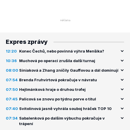
Expres zprávy
12:20
Konec Čechů, nebo povinná výhra Menšíka?
10:36
Muchová po operaci zrušila další turnaj
08:00
Siniaková a Zhang zničily Gauffovou a dál dominují
07:54
Brenda Fruhvirtová pokračuje v návratu
07:50
Hejtmánková hraje o druhou trofej
07:45
Palicová se znovu po týdnu porve o titul
07:40
Svitolinová jasně vyhrála souboj hráček TOP 10
07:34
Sabalenková po dalším výbuchu pokračuje v
trápení