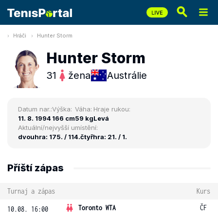
Hráči
Hunter Storm
Hunter Storm
31
žena
Austrálie
Datum nar.:
Výška:
Váha:
Hraje rukou:
11. 8. 1994
166 cm
59 kg
Levá
Aktuální/nejvyšší umístění:
dvouhra: 175. / 114.
čtyřhra: 21. / 1.
Příští zápas
Turnaj a zápas
Kurs
Toronto WTA
ČF
10.08. 16:00