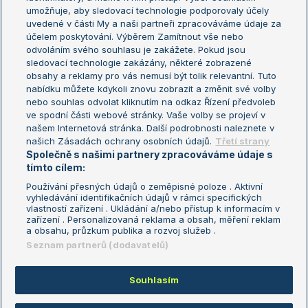
umožňuje, aby sledovací technologie podporovaly účely
Sázkařský žebříček
Wimbledon
uvedené v části My a naši partneři zpracováváme údaje za
US Open
účelem poskytování. Výběrem Zamítnout vše nebo
odvoláním svého souhlasu je zakážete. Pokud jsou
Turnaj mistrů
sledovací technologie zakázány, některé zobrazené
Turnaj mistryň
obsahy a reklamy pro vás nemusí být tolik relevantní. Tuto
Aktualní trendy
nabídku můžete kdykoli znovu zobrazit a změnit své volby
nebo souhlas odvolat kliknutím na odkaz Řízení předvoleb
ve spodní části webové stránky. Vaše volby se projeví v
Fotbalové přestupy
našem Internetová stránka. Další podrobnosti naleznete v
Livesport Daily
našich Zásadách ochrany osobních údajů.
Třetí strany
Společně s našimi partnery zpracováváme údaje s
LS Prague Open
tímto cílem:
Používání přesných údajů o zeměpisné poloze . Aktivní
vyhledávání identifikačních údajů v rámci specifických
vlastností zařízení . Ukládání a/nebo přístup k informacím v
Podmínky užití
Nastavení soukromí
zařízení . Personalizovaná reklama a obsah, měření reklam
GDPR a žurnalistika
Reklama
a obsahu, průzkum publika a rozvoj služeb .
Informace o zpracování osobních
Kontakt
Seznam partnerů (dodavatelů)
údajů
Tiráž
Souhlasím
Copyright © 2008-2026 TenisPortal.cz. Využíváme zpravodajství ČTK.