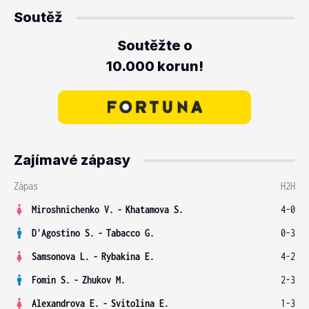
Soutěž
Soutěžte o
10.000 korun!
Zajímavé zápasy
Zápas
H2H
Miroshnichenko V.
-
Khatamova S.
4-0
D'Agostino S.
-
Tabacco G.
0-3
Samsonova L.
-
Rybakina E.
4-2
Fomin S.
-
Zhukov M.
2-3
Alexandrova E.
-
Svitolina E.
1-3