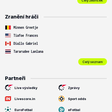
Celý žebříček
Zranění hráči
Minnen Greetje
Tiafoe Frances
Diallo Gabriel
Tararudee Lanlana
Celý seznam
Partneři
Live výsledky
Zprávy
Livescore.in
Sport odds
EuroFotbal
eFotbal