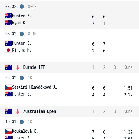
08.02.
Q-OF
Hunter S.
6
6
Ryan K.
3
1
08.02.
Q-1K
Hunter S.
6
7
3
Kijima M.
2
6
Burnie ITF
1
2
3
Kurs
03.02.
1K
Sestini Hlaváčková A.
6
6
1.51
Hunter S.
4
4
2.27
Australian Open
1
2
3
Kurs
19.01.
1K
Koukalová K.
7
6
1.37
Hunter S.
5
4
3.01