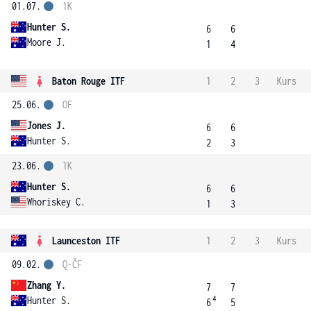
01.07.
1K
Hunter S.
6
6
Moore J.
1
4
Baton Rouge ITF
1
2
3
Kurs
25.06.
OF
Jones J.
6
6
Hunter S.
2
3
23.06.
1K
Hunter S.
6
6
Whoriskey C.
1
3
Launceston ITF
1
2
3
Kurs
09.02.
Q-ČF
Zhang Y.
7
7
4
Hunter S.
6
5