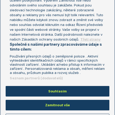
účelem poskytování. Výběrem Zamítnout vše nebo
odvoláním svého souhlasu je zakážete. Pokud jsou
Turnaj mistrů
sledovací technologie zakázány, některé zobrazené
Turnaj mistryň
obsahy a reklamy pro vás nemusí být tolik relevantní. Tuto
Aktualní trendy
nabídku můžete kdykoli znovu zobrazit a změnit své volby
nebo souhlas odvolat kliknutím na odkaz Řízení předvoleb
ve spodní části webové stránky. Vaše volby se projeví v
Fotbalové přestupy
našem Internetová stránka. Další podrobnosti naleznete v
Livesport Daily
našich Zásadách ochrany osobních údajů.
Třetí strany
Společně s našimi partnery zpracováváme údaje s
LS Prague Open
tímto cílem:
Používání přesných údajů o zeměpisné poloze . Aktivní
vyhledávání identifikačních údajů v rámci specifických
vlastností zařízení . Ukládání a/nebo přístup k informacím v
Podmínky užití
Nastavení soukromí
zařízení . Personalizovaná reklama a obsah, měření reklam
GDPR a žurnalistika
Reklama
a obsahu, průzkum publika a rozvoj služeb .
Informace o zpracování osobních
Kontakt
Seznam partnerů (dodavatelů)
údajů
Tiráž
Souhlasím
Copyright © 2008-2026 TenisPortal.cz. Využíváme zpravodajství ČTK.
Zamítnout vše