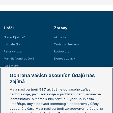
Hráči
Zprávy
Novak Djokovič
Aktuality
Jiří Lehečka
Tenisová Previews
Petra Kvitová
Rozhovory
Markéta Vondroušová
Express zprávy
Iga Swiatek
Marie Bouzková
Ochrana vašich osobních údajů nás
Žebříčky
Kalendář turnajů
zajímá
My a naši partneři
997
ukládáme do vašeho zařízení
Žebříček ATP (muži)
Australian Open
osobní údaje, jako jsou údaje o prohlížení nebo jedinečné
Žebříček WTA (ženy)
French Open
identifikátory, a máme k nim přístup. Výběr Souhlasím
umožňuje, aby sledovací technologie podporovaly účely
Sázkařský žebříček
Wimbledon
uvedené v části My a naši partneři zpracováváme údaje za
US Open