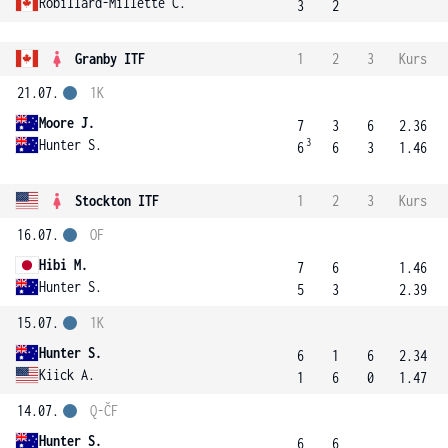
Robillard-Millette C.
3
2
Granby ITF
1
2
3
Kurs
21.07.
1K
Moore J.
7
3
6
2.36
3
Hunter S.
6
6
3
1.46
Stockton ITF
1
2
3
Kurs
16.07.
OF
Hibi M.
7
6
1.46
Hunter S.
5
3
2.39
15.07.
1K
Hunter S.
6
1
6
2.34
Kiick A.
1
6
0
1.47
14.07.
Q-ČF
Hunter S.
6
6