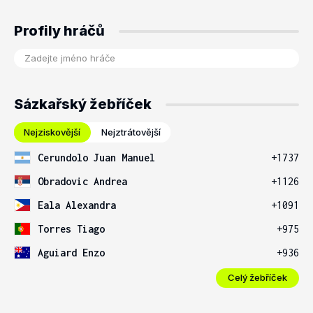
Profily hráčů
Sázkařský žebříček
Nejziskovější
Nejztrátovější
Cerundolo Juan Manuel
+1737
Obradovic Andrea
+1126
Eala Alexandra
+1091
Torres Tiago
+975
Aguiard Enzo
+936
Celý žebříček