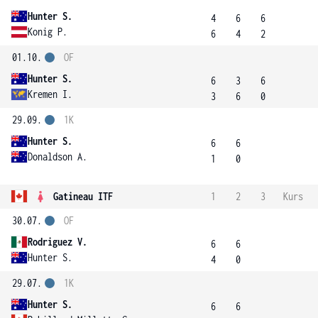
Hunter S.
4
6
6
Konig P.
6
4
2
01.10.
OF
Hunter S.
6
3
6
Kremen I.
3
6
0
29.09.
1K
Hunter S.
6
6
Donaldson A.
1
0
Gatineau ITF
1
2
3
Kurs
30.07.
OF
Rodriguez V.
6
6
Hunter S.
4
0
29.07.
1K
Hunter S.
6
6