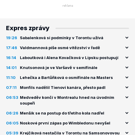
Expres zprávy
19:26
Sabalenková si podmínky v Torontu užívá
17:46
Valdmannová píše osmé vítězství v řadě
16:14
Laboutková i Alena Kovačková v Lipsku postupují
14:01
Knutsonová je ve Varšavě v semifinále
11:10
Lehečka a Bartůňková o osmifinále na Masters
07:11
Monfils nadělil Tienovi kanára, přesto padl
06:53
Medveděv končí v Montrealu hned na úvodním
soupeři
06:26
Menšík se na postup do třetího kola nadřel
06:05
Noskové první zápas po Wimbledonu nevyšel
05:39
Krejčíková nestačila v Torontu na Samsonovovou