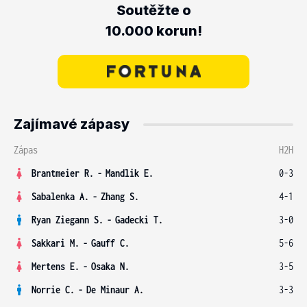
Soutěžte o
10.000 korun!
Zajímavé zápasy
Zápas
H2H
Brantmeier R.
-
Mandlik E.
0-3
Sabalenka A.
-
Zhang S.
4-1
Ryan Ziegann S.
-
Gadecki T.
3-0
Sakkari M.
-
Gauff C.
5-6
Mertens E.
-
Osaka N.
3-5
Norrie C.
-
De Minaur A.
3-3