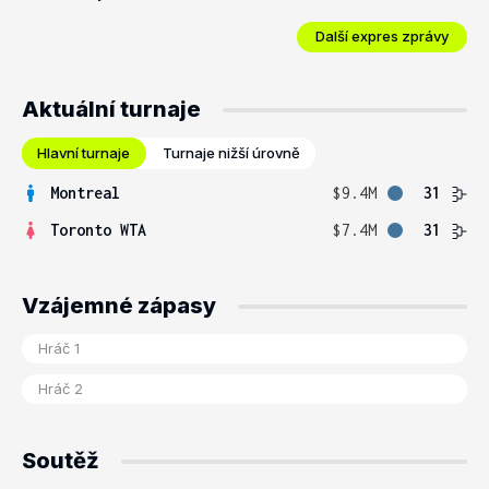
Další expres zprávy
Aktuální turnaje
Hlavní turnaje
Turnaje nižší úrovně
Montreal
$9.4M
31
Toronto WTA
$7.4M
31
Vzájemné zápasy
Soutěž