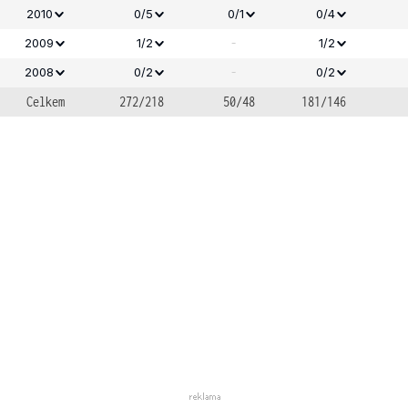
2010
0/5
0/1
0/4
-
2009
1/2
1/2
-
2008
0/2
0/2
Celkem
272/218
50/48
181/146