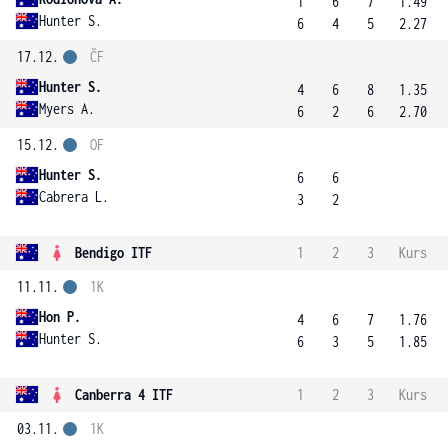
1
6
7
1.49
Hunter S.
6
4
5
2.27
17.12.
ČF
Hunter S.
4
6
8
1.35
Myers A.
6
2
6
2.70
15.12.
OF
Hunter S.
6
6
Cabrera L.
3
2
Bendigo ITF
1
2
3
Kurs
11.11.
1K
Hon P.
4
6
7
1.76
Hunter S.
6
3
5
1.85
Canberra 4 ITF
1
2
3
Kurs
03.11.
1K