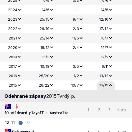
2025
6/9
0/3
6/6
-
2024
14/5
14/5
2023
25/15
9/4
12/10
2022
26/19
2/3
17/12
2021
25/14
11/5
10/7
2020
18/12
2/4
14/7
-
2019
15/3
12/2
2017
10/18
3/5
6/11
2016
25/20
1/2
13/12
16/15
2015
26/22
10/7
Odehrané zápasy
2015
Tvrdý p.
1
2
3
Kurs
AO wildcard playoff - Austrálie
18.12.
SF
Rodionova A.