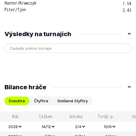
Hunter
/
Krawczyk
1.54
Piter
/
Tjen
2.43
Výsledky na turnajích
Bilance hráče
Dvouhra
Čtyřhra
Smíšené čtyřhry
Rok
Celkem
Antuka
Tvrdý p.
H
2026
14/12
2/4
10/6