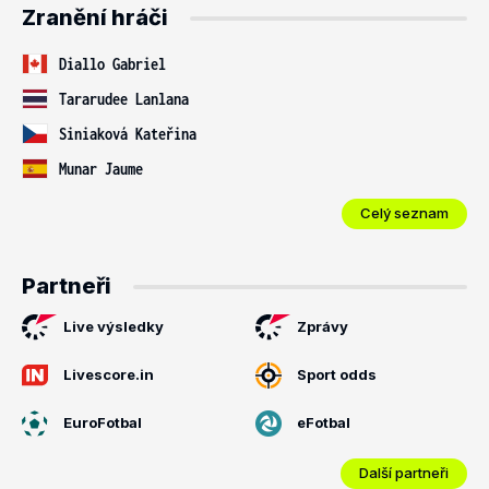
Zranění hráči
Diallo Gabriel
Tararudee Lanlana
Siniaková Kateřina
Munar Jaume
Celý seznam
Partneři
Live výsledky
Zprávy
Livescore.in
Sport odds
EuroFotbal
eFotbal
Další partneři