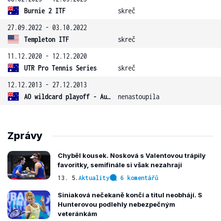
Burnie 2 ITF
skreč
27.09.2022 - 03.10.2022
Templeton ITF
skreč
11.12.2020 - 12.12.2020
UTR Pro Tennis Series
skreč
12.12.2013 - 27.12.2013
AO wildcard playoff - Austrálie
nenastoupila
Zprávy
Chyběl kousek. Nosková s Valentovou trápily
favoritky, semifinále si však nezahrají
13. 5.
Aktuality
6 komentářů
Siniaková nečekaně končí a titul neobhájí. S
Hunterovou podlehly nebezpečným
veteránkám