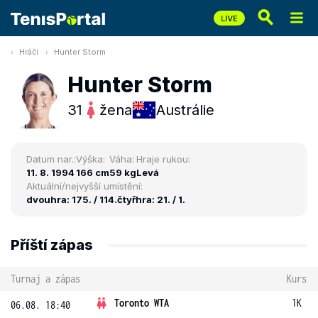
Hráči
Hunter Storm
Hunter Storm
31
žena
Austrálie
Datum nar.:
Výška:
Váha:
Hraje rukou:
11. 8. 1994
166 cm
59 kg
Levá
Aktuální/nejvyšší umístění:
dvouhra: 175. / 114.
čtyřhra: 21. / 1.
Příští zápas
Turnaj a zápas
Kurs
Toronto WTA
1K
06.08. 18:40