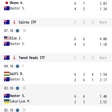
Okuno A.
6
7
2.83
Hunter S.
4
5
1.34
Cairns ITF
1
2
3
Kurs
07.10.
1K
Elie J.
6
6
4.00
Hunter S.
4
2
1.18
Tweed Heads ITF
1
2
3
Kurs
04.10.
F
Galfi D.
6
3
6
1.54
Hunter S.
2
6
1
2.17
03.10.
SF
Hunter S.
6
6
1.40
Zakarlyuk M.
2
3
2.52
02.10.
ČF