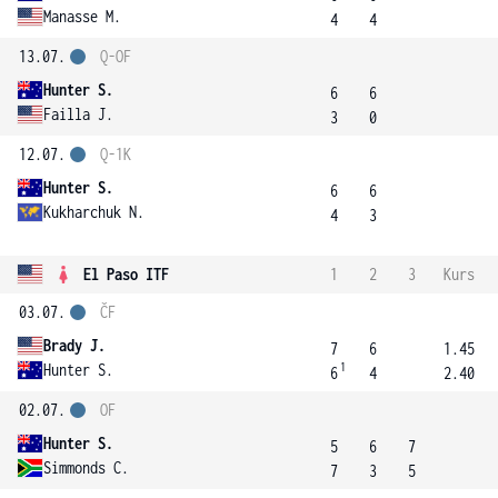
Manasse M.
4
4
13.07.
Q-OF
Hunter S.
6
6
Failla J.
3
0
12.07.
Q-1K
Hunter S.
6
6
Kukharchuk N.
4
3
El Paso ITF
1
2
3
Kurs
03.07.
ČF
Brady J.
7
6
1.45
1
Hunter S.
6
4
2.40
02.07.
OF
Hunter S.
5
6
7
Simmonds C.
7
3
5