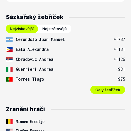
Sázkařský žebříček
Nejziskovější
Nejztrátovější
Cerundolo Juan Manuel
+1737
Eala Alexandra
+1131
Obradovic Andrea
+1126
Guerrieri Andrea
+981
Torres Tiago
+975
Celý žebříček
Zranění hráči
Minnen Greetje
Tiafoe Frances