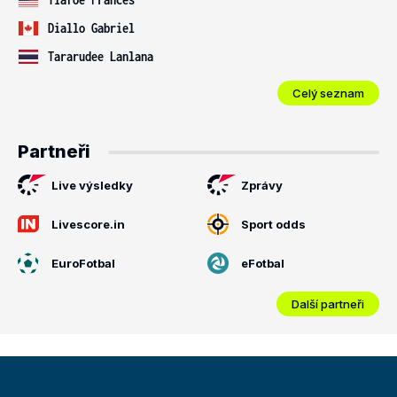
Diallo Gabriel
Tararudee Lanlana
Celý seznam
Partneři
Live výsledky
Zprávy
Livescore.in
Sport odds
EuroFotbal
eFotbal
Další partneři