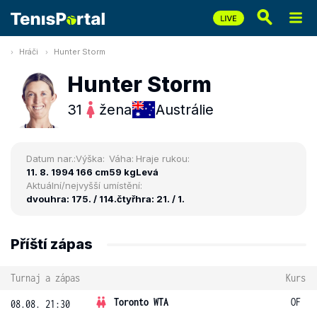
Hráči
Hunter Storm
Hunter Storm
31
žena
Austrálie
Datum nar.:
Výška:
Váha:
Hraje rukou:
11. 8. 1994
166 cm
59 kg
Levá
Aktuální/nejvyšší umístění:
dvouhra: 175. / 114.
čtyřhra: 21. / 1.
Příští zápas
Turnaj a zápas
Kurs
Toronto WTA
OF
08.08. 21:30