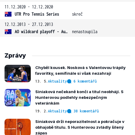
11.12.2020 - 12.12.2020
UTR Pro Tennis Series
skreč
12.12.2013 - 27.12.2013
AO wildcard playoff - Austrálie
nenastoupila
Zprávy
Chyběl kousek. Nosková s Valentovou trápily
favoritky, semifinále si však nezahrají
13. 5.
Aktuality
6 komentářů
Siniaková nečekaně končí a titul neobhájí. S
Hunterovou podlehly nebezpečným
veteránkám
19. 2.
Aktuality
38 komentářů
Siniaková drží neporazitelnost a pokračuje v
obhajobě titulu. S Hunterovou zvládly šílený
zápas