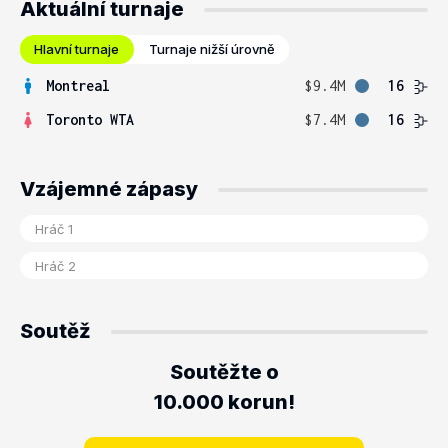
Aktuální turnaje
Hlavní turnaje
Turnaje nižší úrovně
Montreal
$9.4M
16
Toronto WTA
$7.4M
16
Vzájemné zápasy
Soutěž
Soutěžte o
10.000 korun!