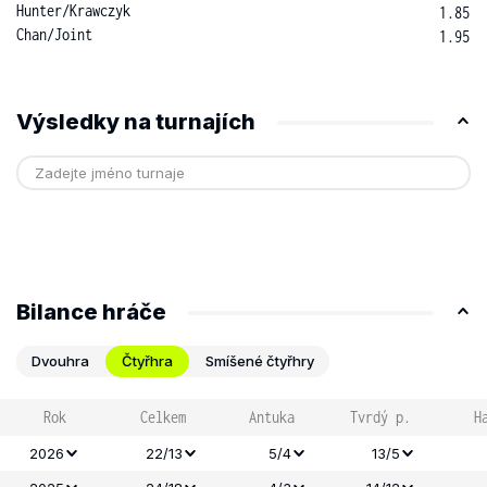
Hunter
/
Krawczyk
1.85
Chan
/
Joint
1.95
Výsledky na turnajích
Bilance hráče
Dvouhra
Čtyřhra
Smíšené čtyřhry
Rok
Celkem
Antuka
Tvrdý p.
H
2026
22/13
5/4
13/5