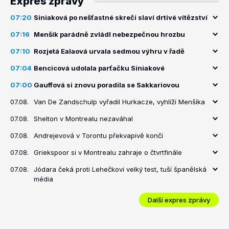
Expres zprávy
07:20
Siniaková po nešťastné skreči slaví drtivé vítězství
07:16
Menšík parádně zvládl nebezpečnou hrozbu
07:10
Rozjetá Ealaová urvala sedmou výhru v řadě
07:04
Bencicová udolala parťačku Siniakové
07:00
Gauffová si znovu poradila se Sakkariovou
07.08.
Van De Zandschulp vyřadil Hurkacze, vyhlíží Menšíka
07.08.
Shelton v Montrealu nezaváhal
07.08.
Andrejevová v Torontu překvapivě končí
07.08.
Griekspoor si v Montrealu zahraje o čtvrtfinále
07.08.
Jódara čeká proti Lehečkovi velký test, tuší španělská
média
Další expres zprávy