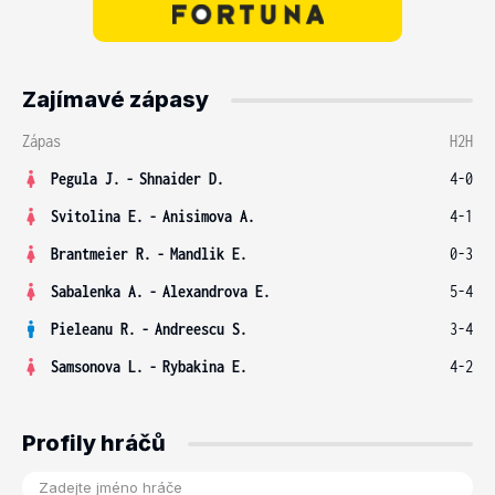
Zajímavé zápasy
Zápas
H2H
Pegula J.
-
Shnaider D.
4-0
Svitolina E.
-
Anisimova A.
4-1
Brantmeier R.
-
Mandlik E.
0-3
Sabalenka A.
-
Alexandrova E.
5-4
Pieleanu R.
-
Andreescu S.
3-4
Samsonova L.
-
Rybakina E.
4-2
Profily hráčů