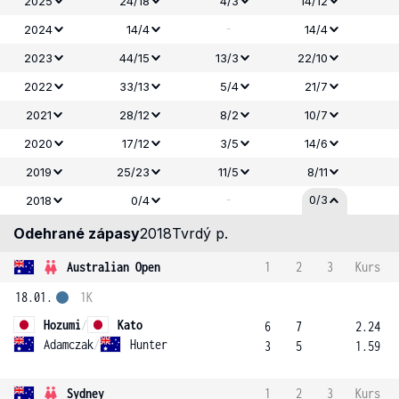
2025
24/18
4/3
14/12
-
2024
14/4
14/4
2023
44/15
13/3
22/10
2022
33/13
5/4
21/7
2021
28/12
8/2
10/7
2020
17/12
3/5
14/6
2019
25/23
11/5
8/11
-
0/3
2018
0/4
Odehrané zápasy
2018
Tvrdý p.
Australian Open
1
2
3
Kurs
18.01.
1K
Hozumi
/
Kato
6
7
2.24
Adamczak
/
Hunter
3
5
1.59
Sydney
1
2
3
Kurs