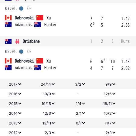
07.01.
OF
Dabrowski
/
Xu
7
7
1.42
5
Adamczak
/
Hunter
6
5
2.68
Brisbane
1
2
3
Kurs
02.01.
OF
5
Dabrowski
/
Xu
6
6
10
1.43
Adamczak
/
Hunter
4
7
7
2.62
2017
24/14
3/2
9/9
-
2016
19/9
12/5
2015
19/15
1/4
18/11
2014
12/3
2/1
10/2
2013
13/11
0/1
11/7
-
2012
2/3
2/3