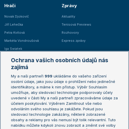
Hráči
Zprávy
Novak Djokovič
Aktuality
Jiří Lehečka
Tenisová Previews
Petra Kvitová
Rozhovory
Markéta Vondroušová
Express zprávy
Iga Swiatek
Marie Bouzková
Ochrana vašich osobních údajů nás
Žebříčky
Kalendář turnajů
zajímá
My a naši partneři
999
ukládáme do vašeho zařízení
Žebříček ATP (muži)
Australian Open
osobní údaje, jako jsou údaje o prohlížení nebo jedinečné
Žebříček WTA (ženy)
French Open
identifikátory, a máme k nim přístup. Výběr Souhlasím
umožňuje, aby sledovací technologie podporovaly účely
Sázkařský žebříček
Wimbledon
uvedené v části My a naši partneři zpracováváme údaje za
US Open
účelem poskytování. Výběrem Zamítnout vše nebo
odvoláním svého souhlasu je zakážete. Pokud jsou
Turnaj mistrů
sledovací technologie zakázány, některé zobrazené
Turnaj mistryň
obsahy a reklamy pro vás nemusí být tolik relevantní. Tuto
Aktualní trendy
nabídku můžete kdykoli znovu zobrazit a změnit své volby