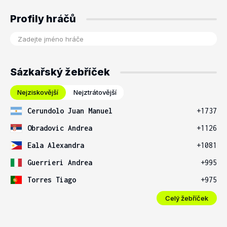
Profily hráčů
Sázkařský žebříček
Nejziskovější
Nejztrátovější
Cerundolo Juan Manuel
+1737
Obradovic Andrea
+1126
Eala Alexandra
+1081
Guerrieri Andrea
+995
Torres Tiago
+975
Celý žebříček