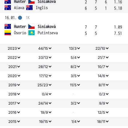
Hunter
/
Siniaková
2
7
6
1.16
Aiava
/
Inglis
6
5
1
5.18
16.01.
1K
Hunter
/
Siniaková
7
7
1.09
Osorio
/
Putintseva
5
5
7.51
2023
44/15
13/3
22/10
2022
33/13
5/4
21/7
2021
28/12
8/2
10/7
2020
17/12
3/5
14/6
2019
25/23
11/5
8/11
-
2018
0/4
0/3
2017
24/14
3/2
9/9
-
2016
19/9
12/5
2015
19/15
1/4
18/11