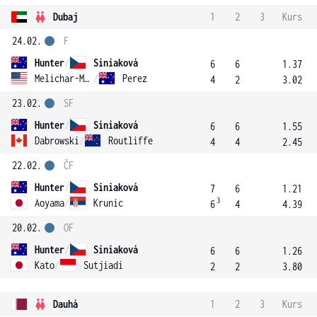
Dubaj
1
2
3
Kurs
24.02.
F
Hunter
/
Siniaková
6
6
1.37
Melichar-Martinez
/
Perez
4
2
3.02
23.02.
SF
Hunter
/
Siniaková
6
6
1.55
Dabrowski
/
Routliffe
4
4
2.45
22.02.
ČF
Hunter
/
Siniaková
7
6
1.21
3
Aoyama
/
Krunic
6
4
4.39
20.02.
OF
Hunter
/
Siniaková
6
6
1.26
Kato
/
Sutjiadi
2
2
3.80
Dauhá
1
2
3
Kurs