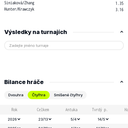
Siniaková
/
Zhang
1.35
Hunter
/
Krawczyk
3.16
Výsledky na turnajích
Bilance hráče
Dvouhra
Čtyřhra
Smíšené čtyřhry
Rok
Celkem
Antuka
Tvrdý p.
H
2026
23/13
5/4
14/5