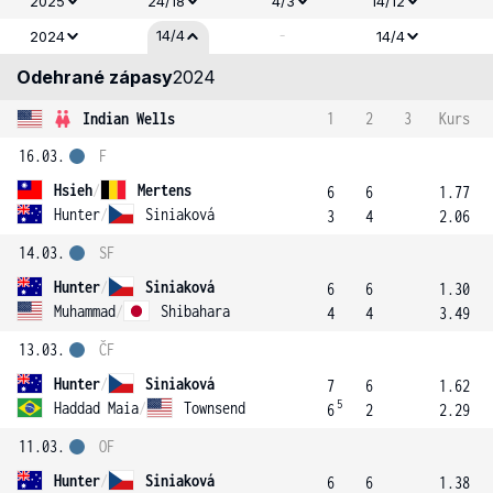
2025
24/18
4/3
14/12
-
14/4
2024
14/4
Odehrané zápasy
2024
Indian Wells
1
2
3
Kurs
16.03.
F
Hsieh
/
Mertens
6
6
1.77
Hunter
/
Siniaková
3
4
2.06
14.03.
SF
Hunter
/
Siniaková
6
6
1.30
Muhammad
/
Shibahara
4
4
3.49
13.03.
ČF
Hunter
/
Siniaková
7
6
1.62
5
Haddad Maia
/
Townsend
6
2
2.29
11.03.
OF
Hunter
/
Siniaková
6
6
1.38