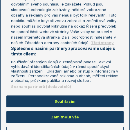
odvoláním svého souhlasu je zakážete. Pokud jsou
Turnaj mistrů
sledovací technologie zakázány, některé zobrazené
Turnaj mistryň
obsahy a reklamy pro vás nemusí být tolik relevantní. Tuto
Aktualní trendy
nabídku můžete kdykoli znovu zobrazit a změnit své volby
nebo souhlas odvolat kliknutím na odkaz Řízení předvoleb
ve spodní části webové stránky. Vaše volby se projeví v
Fotbalové přestupy
našem Internetová stránka. Další podrobnosti naleznete v
Livesport Daily
našich Zásadách ochrany osobních údajů.
Třetí strany
Společně s našimi partnery zpracováváme údaje s
LS Prague Open
tímto cílem:
Používání přesných údajů o zeměpisné poloze . Aktivní
vyhledávání identifikačních údajů v rámci specifických
vlastností zařízení . Ukládání a/nebo přístup k informacím v
Podmínky užití
Nastavení soukromí
zařízení . Personalizovaná reklama a obsah, měření reklam
GDPR a žurnalistika
Reklama
a obsahu, průzkum publika a rozvoj služeb .
Informace o zpracování osobních
Kontakt
Seznam partnerů (dodavatelů)
údajů
Tiráž
Souhlasím
Copyright © 2008-2026 TenisPortal.cz. Využíváme zpravodajství ČTK.
Zamítnout vše