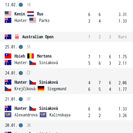
13.02.
1K
Kenin
/
Rus
6
6
3.31
Hunter
/
Parks
2
4
1.33
Australian Open
1
2
3
Kurs
25.01.
SF
Hsieh
/
Mertens
7
1
6
1.75
Hunter
/
Siniaková
5
6
3
2.11
24.01.
ČF
Hunter
/
Siniaková
4
7
6
2.06
Krejčíková
/
Siegemund
6
5
4
1.77
21.01.
OF
Hunter
/
Siniaková
6
6
1.33
Alexandrova
/
Kalinskaya
2
2
3.26
20.01.
2K