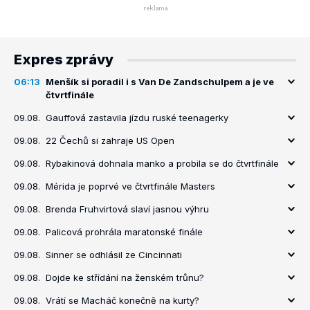
Expres zprávy
06:13
Menšík si poradil i s Van De Zandschulpem a je ve
čtvrtfinále
09.08.
Gauffová zastavila jízdu ruské teenagerky
09.08.
22 Čechů si zahraje US Open
09.08.
Rybakinová dohnala manko a probila se do čtvrtfinále
09.08.
Mérida je poprvé ve čtvrtfinále Masters
09.08.
Brenda Fruhvirtová slaví jasnou výhru
09.08.
Palicová prohrála maratonské finále
09.08.
Sinner se odhlásil ze Cincinnati
09.08.
Dojde ke střídání na ženském trůnu?
09.08.
Vrátí se Macháč konečně na kurty?