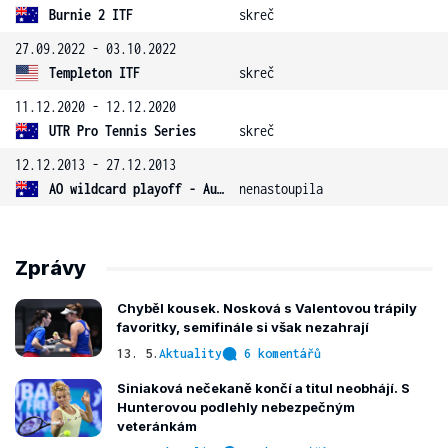
Burnie 2 ITF
skreč
27.09.2022 - 03.10.2022
Templeton ITF
skreč
11.12.2020 - 12.12.2020
UTR Pro Tennis Series
skreč
12.12.2013 - 27.12.2013
AO wildcard playoff - Austrálie
nenastoupila
Zprávy
Chyběl kousek. Nosková s Valentovou trápily
favoritky, semifinále si však nezahrají
13. 5.
Aktuality
6 komentářů
Siniaková nečekaně končí a titul neobhájí. S
Hunterovou podlehly nebezpečným
veteránkám