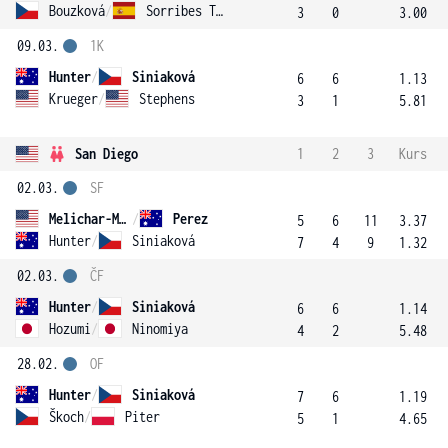
Bouzková
/
Sorribes Tormo
3
0
3.00
09.03.
1K
Hunter
/
Siniaková
6
6
1.13
Krueger
/
Stephens
3
1
5.81
San Diego
1
2
3
Kurs
02.03.
SF
Melichar-Martinez
/
Perez
5
6
11
3.37
Hunter
/
Siniaková
7
4
9
1.32
02.03.
ČF
Hunter
/
Siniaková
6
6
1.14
Hozumi
/
Ninomiya
4
2
5.48
28.02.
OF
Hunter
/
Siniaková
7
6
1.19
Škoch
/
Piter
5
1
4.65