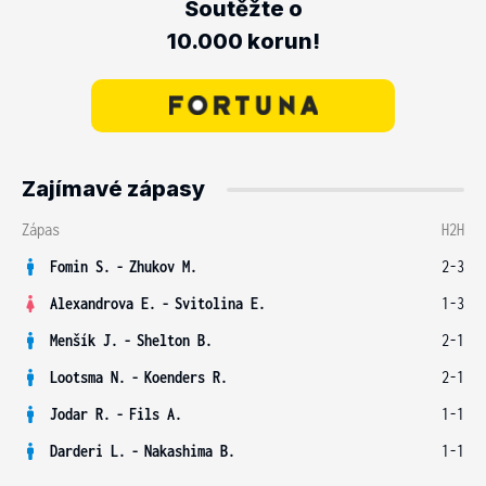
Soutěžte o
10.000 korun!
Zajímavé zápasy
Zápas
H2H
Fomin S.
-
Zhukov M.
2-3
Alexandrova E.
-
Svitolina E.
1-3
Menšík J.
-
Shelton B.
2-1
Lootsma N.
-
Koenders R.
2-1
Jodar R.
-
Fils A.
1-1
Darderi L.
-
Nakashima B.
1-1