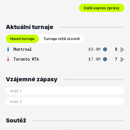
Další expres zprávy
Aktuální turnaje
Hlavní turnaje
Turnaje nižší úrovně
Montreal
$9.4M
8
Toronto WTA
$7.4M
7
Vzájemné zápasy
Soutěž