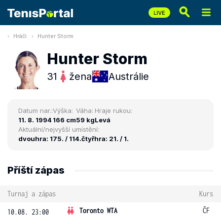
Hráči
Hunter Storm
Hunter Storm
31
žena
Austrálie
Datum nar.:
Výška:
Váha:
Hraje rukou:
11. 8. 1994
166 cm
59 kg
Levá
Aktuální/nejvyšší umístění:
dvouhra: 175. / 114.
čtyřhra: 21. / 1.
Příští zápas
Turnaj a zápas
Kurs
Toronto WTA
ČF
10.08. 23:00