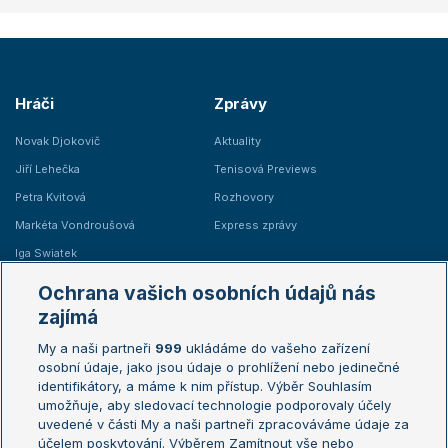
Hráči
Zprávy
Novak Djokovič
Aktuality
Jiří Lehečka
Tenisová Previews
Petra Kvitová
Rozhovory
Markéta Vondroušová
Express zprávy
Iga Swiatek
Marie Bouzková
Ochrana vašich osobních údajů nás
Žebříčky
Kalendář turnajů
zajímá
My a naši partneři
999
ukládáme do vašeho zařízení
Žebříček ATP (muži)
Australian Open
osobní údaje, jako jsou údaje o prohlížení nebo jedinečné
Žebříček WTA (ženy)
French Open
identifikátory, a máme k nim přístup. Výběr Souhlasím
umožňuje, aby sledovací technologie podporovaly účely
Sázkařský žebříček
Wimbledon
uvedené v části My a naši partneři zpracováváme údaje za
US Open
účelem poskytování. Výběrem Zamítnout vše nebo