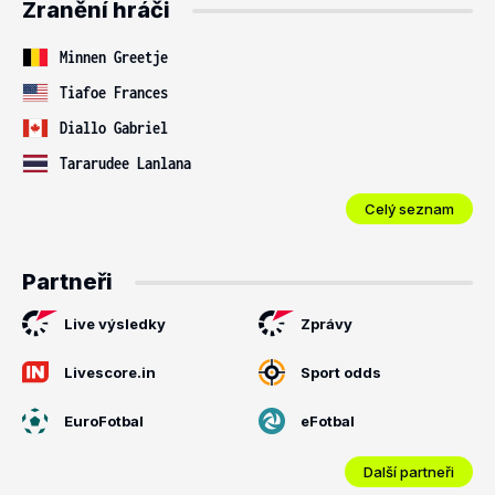
Zranění hráči
Minnen Greetje
Tiafoe Frances
Diallo Gabriel
Tararudee Lanlana
Celý seznam
Partneři
Live výsledky
Zprávy
Livescore.in
Sport odds
EuroFotbal
eFotbal
Další partneři