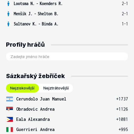
Lootsma N.
-
Koenders R.
2-1
Menšík J.
-
Shelton B.
2-1
Sultanov K.
-
Binda A.
1-1
Profily hráčů
Sázkařský žebříček
Nejziskovější
Nejztrátovější
Cerundolo Juan Manuel
+1737
Obradovic Andrea
+1126
Eala Alexandra
+1081
Guerrieri Andrea
+995