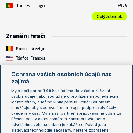
Torres Tiago
+975
Celý žebříček
Zranění hráči
Minnen Greetje
Tiafoe Frances
Diallo Gabriel
Ochrana vašich osobních údajů nás
Tararudee Lanlana
zajímá
Celý seznam
My a naši partneři
999
ukládáme do vašeho zařízení
osobní údaje, jako jsou údaje o prohlížení nebo jedinečné
identifikátory, a máme k nim přístup. Výběr Souhlasím
umožňuje, aby sledovací technologie podporovaly účely
Partneři
uvedené v části My a naši partneři zpracováváme údaje za
účelem poskytování. Výběrem Zamítnout vše nebo
Live výsledky
Zprávy
odvoláním svého souhlasu je zakážete. Pokud jsou
sledovací technologie zakázány, některé zobrazené