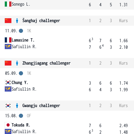
Sonego L.
6
4
5
1.31
Šanghaj challenger
1
2
3
Kurs
11.09.
1K
3
Lamasine T.
6
7
6
1.66
4
Safiullin R.
7
6
3
2.10
Zhangjiagang challenger
1
2
3
Kurs
05.09.
1K
Chung Y.
3
6
6
1.74
Safiullin R.
6
4
3
1.99
Gwangju challenger
1
2
3
Kurs
15.08.
OF
Tokuda R.
7
6
2.49
3
Safiullin R.
6
2
1.48