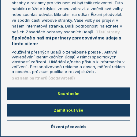
Livescore.in
Sport odds
obsahy a reklamy pro vás nemusí být tolik relevantní. Tuto
nabídku můžete kdykoli znovu zobrazit a změnit své volby
EuroFotbal
eFotbal
nebo souhlas odvolat kliknutím na odkaz Řízení předvoleb
ve spodní části webové stránky. Vaše volby se projeví v
našem Internetová stránka. Další podrobnosti naleznete v
Další partneři
našich Zásadách ochrany osobních údajů.
Třetí strany
Společně s našimi partnery zpracováváme údaje s
tímto cílem:
Používání přesných údajů o zeměpisné poloze . Aktivní
vyhledávání identifikačních údajů v rámci specifických
vlastností zařízení . Ukládání a/nebo přístup k informacím v
Hráči
Zprávy
zařízení . Personalizovaná reklama a obsah, měření reklam
a obsahu, průzkum publika a rozvoj služeb .
Novak Djokovič
Aktuality
Seznam partnerů (dodavatelů)
Jiří Lehečka
Tenisová Previews
Souhlasím
Petra Kvitová
Rozhovory
Markéta Vondroušová
Express zprávy
Zamítnout vše
Iga Swiatek
Marie Bouzková
Řízení předvoleb
Žebříčky
Kalendář turnajů