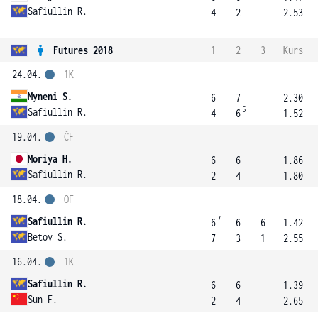
Safiullin R.
4
2
2.53
Futures 2018
1
2
3
Kurs
24.04.
1K
Myneni S.
6
7
2.30
5
Safiullin R.
4
6
1.52
19.04.
ČF
Moriya H.
6
6
1.86
Safiullin R.
2
4
1.80
18.04.
OF
7
Safiullin R.
6
6
6
1.42
Betov S.
7
3
1
2.55
16.04.
1K
Safiullin R.
6
6
1.39
Sun F.
2
4
2.65