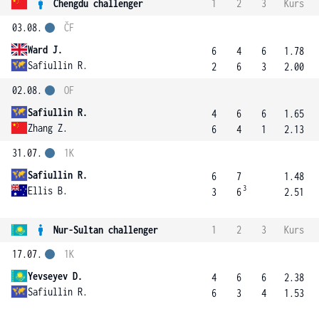
Chengdu challenger
1
2
3
Kurs
03.08.
ČF
Ward J.
6
4
6
1.78
Safiullin R.
2
6
3
2.00
02.08.
OF
Safiullin R.
4
6
6
1.65
Zhang Z.
6
4
1
2.13
31.07.
1K
Safiullin R.
6
7
1.48
3
Ellis B.
3
6
2.51
Nur-Sultan challenger
1
2
3
Kurs
17.07.
1K
Yevseyev D.
4
6
6
2.38
Safiullin R.
6
3
4
1.53