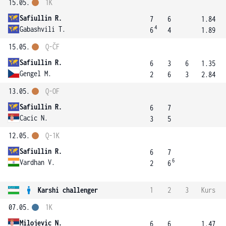
15.05.
1K
Safiullin R.
7
6
1.84
4
Gabashvili T.
6
4
1.89
15.05.
Q-ČF
Safiullin R.
6
3
6
1.35
Gengel M.
2
6
3
2.84
13.05.
Q-OF
Safiullin R.
6
7
Cacic N.
3
5
12.05.
Q-1K
Safiullin R.
6
7
6
Vardhan V.
2
6
Karshi challenger
1
2
3
Kurs
07.05.
1K
Milojevic N.
6
6
1.47