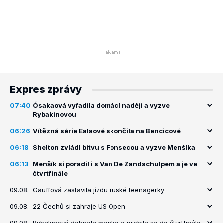
Expres zprávy
07:40
Ósakaová vyřadila domácí naději a vyzve
Rybakinovou
06:26
Vítězná série Ealaové skončila na Bencicové
06:18
Shelton zvládl bitvu s Fonsecou a vyzve Menšíka
06:13
Menšík si poradil i s Van De Zandschulpem a je ve
čtvrtfinále
09.08.
Gauffová zastavila jízdu ruské teenagerky
09.08.
22 Čechů si zahraje US Open
09.08.
Rybakinová dohnala manko a probila se do čtvrtfinále