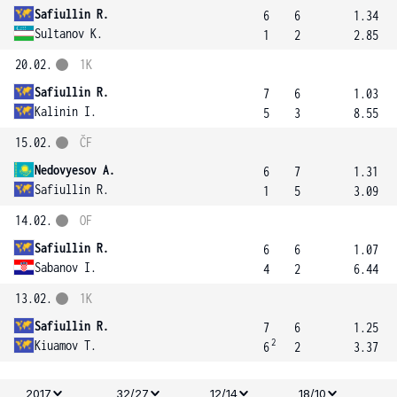
Safiullin R.
6
6
1.34
Sultanov K.
1
2
2.85
20.02.
1K
Safiullin R.
7
6
1.03
Kalinin I.
5
3
8.55
15.02.
ČF
Nedovyesov A.
6
7
1.31
Safiullin R.
1
5
3.09
14.02.
OF
Safiullin R.
6
6
1.07
Sabanov I.
4
2
6.44
13.02.
1K
Safiullin R.
7
6
1.25
2
Kiuamov T.
6
2
3.37
2017
32/27
12/14
18/10