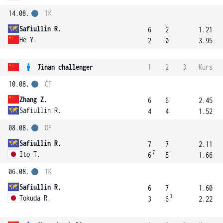
14.08.
1K
Safiullin R.
6
2
1.21
He Y.
2
0
3.95
Jinan challenger
1
2
3
Kurs
10.08.
ČF
Zhang Z.
6
6
2.45
Safiullin R.
4
4
1.52
08.08.
OF
Safiullin R.
7
7
2.11
7
Ito T.
6
5
1.66
06.08.
1K
Safiullin R.
6
7
1.60
3
Tokuda R.
3
6
2.22