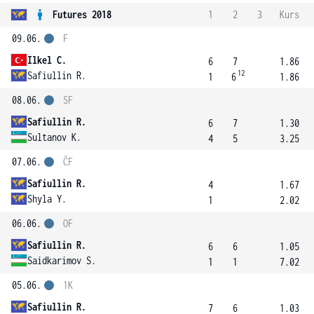
Futures 2018
1
2
3
Kurs
09.06.
F
Ilkel C.
6
7
1.86
12
Safiullin R.
1
6
1.86
08.06.
SF
Safiullin R.
6
7
1.30
Sultanov K.
4
5
3.25
07.06.
ČF
Safiullin R.
4
1.67
Shyla Y.
1
2.02
06.06.
OF
Safiullin R.
6
6
1.05
Saidkarimov S.
1
1
7.02
05.06.
1K
Safiullin R.
7
6
1.03