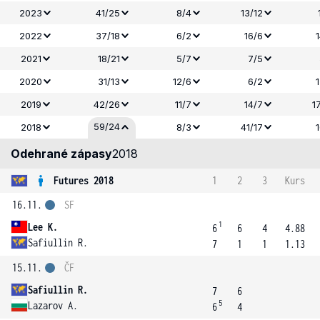
2023
41/25
8/4
13/12
2022
37/18
6/2
16/6
2021
18/21
5/7
7/5
2020
31/13
12/6
6/2
2019
42/26
11/7
14/7
1
59/24
2018
8/3
41/17
Odehrané zápasy
2018
Futures 2018
1
2
3
Kurs
16.11.
SF
1
Lee K.
6
6
4
4.88
Safiullin R.
7
1
1
1.13
15.11.
ČF
Safiullin R.
7
6
5
Lazarov A.
6
4