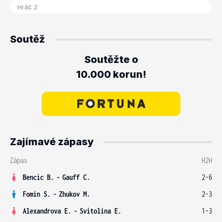
Soutěž
Soutěžte o
10.000 korun!
Zajímavé zápasy
Zápas
H2H
Bencic B.
-
Gauff C.
2-6
Fomin S.
-
Zhukov M.
2-3
Alexandrova E.
-
Svitolina E.
1-3