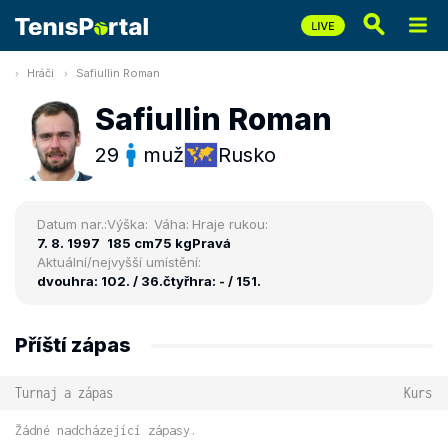
Hráči
Safiullin Roman
Safiullin Roman
29
muž
Rusko
Datum nar.:
Výška:
Váha:
Hraje rukou:
7. 8. 1997
185 cm
75 kg
Pravá
Aktuální/nejvyšší umístění:
dvouhra: 102. / 36.
čtyřhra: - / 151.
Příští zápas
Turnaj a zápas
Kurs
Žádné nadcházející zápasy.