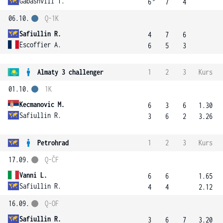
Gabashvili T.
6
7
4
06.10.
Q-1K
Safiullin R.
4
7
6
Escoffier A.
6
5
3
Almaty 3 challenger
1
2
3
Kurs
01.10.
1K
Kecmanovic M.
6
3
6
1.30
Safiullin R.
3
6
2
3.26
Petrohrad
1
2
3
Kurs
17.09.
Q-ČF
Vanni L.
6
6
1.65
Safiullin R.
4
4
2.12
16.09.
Q-OF
Safiullin R.
3
6
7
3.20