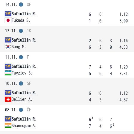
14.11.
OF
Safiullin R.
6
6
1.12
Fukuda S.
1
0
5.00
13.11.
1K
Safiullin R.
2
6
3
1.16
Song M.
6
3
0
4.33
11.11.
F
Safiullin R.
7
4
6
1.29
Fayziev S.
5
6
4
3.31
10.11.
SF
Safiullin R.
6
6
1.12
Bellier A.
4
3
4.87
08.11.
ČF
4
Safiullin R.
6
6
7
5
Shanmugam A.
7
4
6