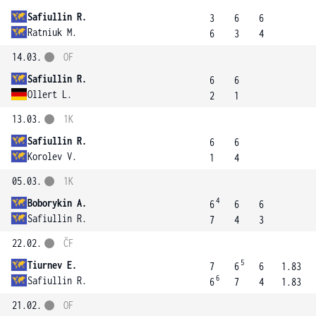
Safiullin R.
3
6
6
Ratniuk M.
6
3
4
14.03.
OF
Safiullin R.
6
6
Ollert L.
2
1
13.03.
1K
Safiullin R.
6
6
Korolev V.
1
4
05.03.
1K
4
Boborykin A.
6
6
6
Safiullin R.
7
4
3
22.02.
ČF
5
Tiurnev E.
7
6
6
1.83
6
Safiullin R.
6
7
4
1.83
21.02.
OF