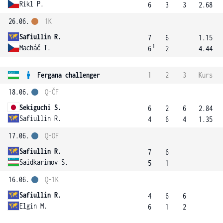
Rikl P.
6
3
3
2.68
26.06.
1K
Safiullin R.
7
6
1.15
1
Macháč T.
6
2
4.44
Fergana challenger
1
2
3
Kurs
18.06.
Q-ČF
Sekiguchi S.
6
2
6
2.84
Safiullin R.
4
6
4
1.35
17.06.
Q-OF
Safiullin R.
7
6
Saidkarimov S.
5
1
16.06.
Q-1K
Safiullin R.
4
6
6
Elgin M.
6
1
2