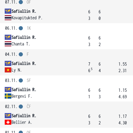
07.11.
OF
Safiullin R.
6
6
Kovapitukted P.
3
0
06.11.
1K
Safiullin R.
6
6
Chanta T.
3
2
04.11.
F
Safiullin R.
7
6
1.55
5
Ly N.
6
4
2.31
03.11.
SF
Safiullin R.
6
6
1.15
Bergevi F.
1
3
4.69
02.11.
ČF
Safiullin R.
6
6
1.17
Bellier A.
3
2
4.30
01.11.
OF