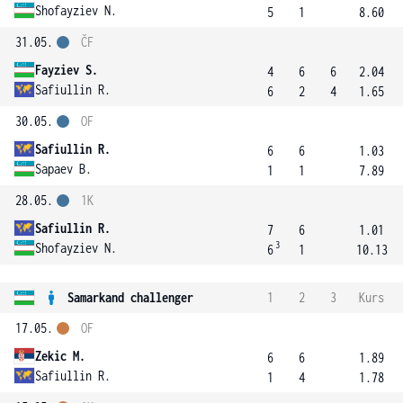
Shofayziev N.
5
1
8.60
31.05.
ČF
Fayziev S.
4
6
6
2.04
Safiullin R.
6
2
4
1.65
30.05.
OF
Safiullin R.
6
6
1.03
Sapaev B.
1
1
7.89
28.05.
1K
Safiullin R.
7
6
1.01
3
Shofayziev N.
6
1
10.13
Samarkand challenger
1
2
3
Kurs
17.05.
OF
Zekic M.
6
6
1.89
Safiullin R.
1
4
1.78