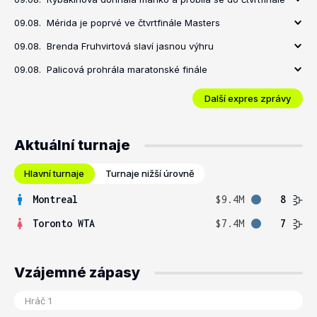
09.08.
Mérida je poprvé ve čtvrtfinále Masters
09.08.
Brenda Fruhvirtová slaví jasnou výhru
09.08.
Palicová prohrála maratonské finále
Další expres zprávy
Aktuální turnaje
Hlavní turnaje
Turnaje nižší úrovně
Montreal
$9.4M
8
Toronto WTA
$7.4M
7
Vzájemné zápasy