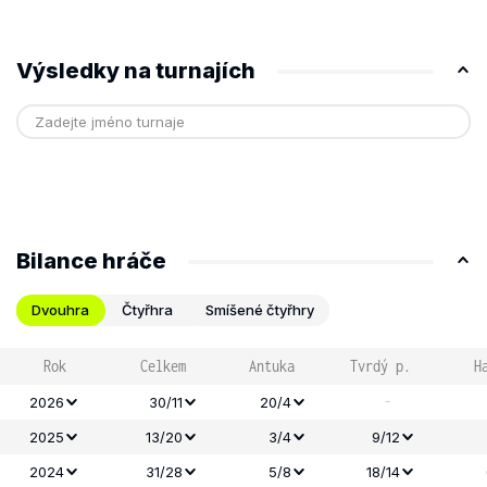
Výsledky na turnajích
Bilance hráče
Dvouhra
Čtyřhra
Smíšené čtyřhry
Rok
Celkem
Antuka
Tvrdý p.
H
-
2026
30/11
20/4
2025
13/20
3/4
9/12
2024
31/28
5/8
18/14