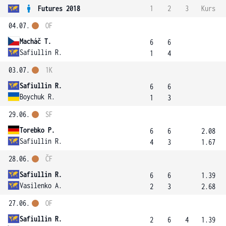
Futures 2018
1
2
3
Kurs
04.07.
OF
Macháč T.
6
6
Safiullin R.
1
4
03.07.
1K
Safiullin R.
6
6
Boychuk R.
1
3
29.06.
SF
Torebko P.
6
6
2.08
Safiullin R.
4
3
1.67
28.06.
ČF
Safiullin R.
6
6
1.39
Vasilenko A.
2
3
2.68
27.06.
OF
Safiullin R.
2
6
4
1.39