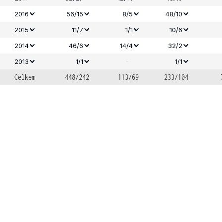
2016
56/15
8/5
48/10
2015
11/7
1/1
10/6
2014
46/6
14/4
32/2
-
2013
1/1
1/1
Celkem
448/242
113/69
233/104