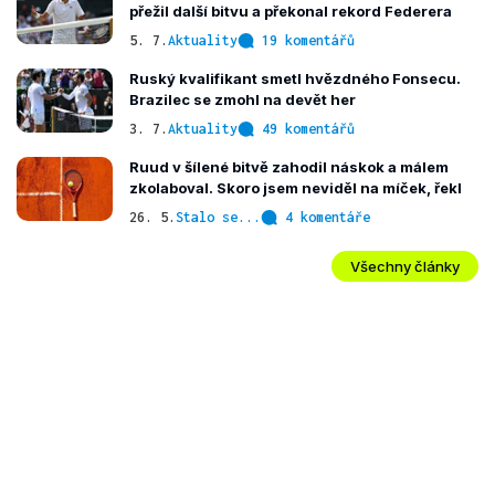
přežil další bitvu a překonal rekord Federera
5. 7.
Aktuality
19 komentářů
Ruský kvalifikant smetl hvězdného Fonsecu.
Brazilec se zmohl na devět her
3. 7.
Aktuality
49 komentářů
Ruud v šílené bitvě zahodil náskok a málem
zkolaboval. Skoro jsem neviděl na míček, řekl
26. 5.
Stalo se...
4 komentáře
Všechny články