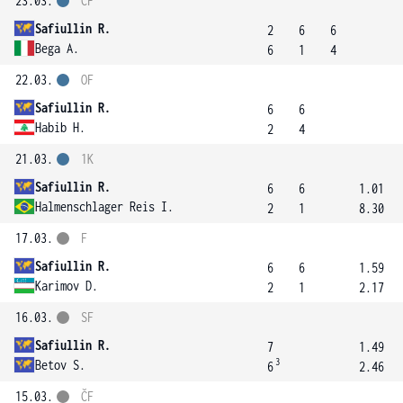
23.03.
ČF
Safiullin R.
2
6
6
Bega A.
6
1
4
22.03.
OF
Safiullin R.
6
6
Habib H.
2
4
21.03.
1K
Safiullin R.
6
6
1.01
Halmenschlager Reis I.
2
1
8.30
17.03.
F
Safiullin R.
6
6
1.59
Karimov D.
2
1
2.17
16.03.
SF
Safiullin R.
7
1.49
3
Betov S.
6
2.46
15.03.
ČF