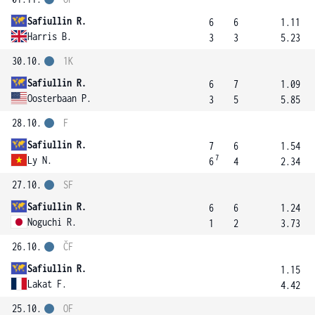
Safiullin R.
6
6
1.11
Harris B.
3
3
5.23
30.10.
1K
Safiullin R.
6
7
1.09
Oosterbaan P.
3
5
5.85
28.10.
F
Safiullin R.
7
6
1.54
7
Ly N.
6
4
2.34
27.10.
SF
Safiullin R.
6
6
1.24
Noguchi R.
1
2
3.73
26.10.
ČF
Safiullin R.
1.15
Lakat F.
4.42
25.10.
OF