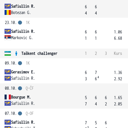
Safiullin R.
6
6
Botezan G.
4
4
23.10.
1K
Safiullin R.
6
6
1.06
Markovic G.
1
1
6.68
Taškent challenger
1
2
3
Kurs
09.10.
1K
Gerasimov E.
6
7
1.36
4
Safiullin R.
3
6
2.92
08.10.
Q-ČF
Bourgue M.
5
6
6
1.65
Safiullin R.
7
4
2
2.05
07.10.
Q-OF
Safiullin R.
7
5
6
5