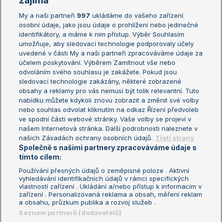
zajímá
My a naši partneři
997
ukládáme do vašeho zařízení
Žebříček ATP (muži)
Australian Open
osobní údaje, jako jsou údaje o prohlížení nebo jedinečné
Žebříček WTA (ženy)
French Open
identifikátory, a máme k nim přístup. Výběr Souhlasím
umožňuje, aby sledovací technologie podporovaly účely
Sázkařský žebříček
Wimbledon
uvedené v části My a naši partneři zpracováváme údaje za
US Open
účelem poskytování. Výběrem Zamítnout vše nebo
odvoláním svého souhlasu je zakážete. Pokud jsou
Turnaj mistrů
sledovací technologie zakázány, některé zobrazené
Turnaj mistryň
obsahy a reklamy pro vás nemusí být tolik relevantní. Tuto
Aktualní trendy
nabídku můžete kdykoli znovu zobrazit a změnit své volby
nebo souhlas odvolat kliknutím na odkaz Řízení předvoleb
ve spodní části webové stránky. Vaše volby se projeví v
Fotbalové přestupy
našem Internetová stránka. Další podrobnosti naleznete v
Livesport Daily
našich Zásadách ochrany osobních údajů.
Třetí strany
Společně s našimi partnery zpracováváme údaje s
LS Prague Open
tímto cílem:
Používání přesných údajů o zeměpisné poloze . Aktivní
vyhledávání identifikačních údajů v rámci specifických
vlastností zařízení . Ukládání a/nebo přístup k informacím v
Podmínky užití
Nastavení soukromí
zařízení . Personalizovaná reklama a obsah, měření reklam
GDPR a žurnalistika
Reklama
a obsahu, průzkum publika a rozvoj služeb .
Informace o zpracování osobních
Kontakt
Seznam partnerů (dodavatelů)
údajů
Tiráž