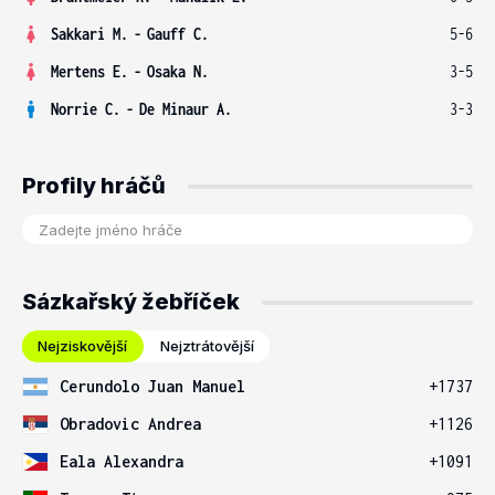
Sakkari M.
-
Gauff C.
5-6
Mertens E.
-
Osaka N.
3-5
Norrie C.
-
De Minaur A.
3-3
Profily hráčů
Sázkařský žebříček
Nejziskovější
Nejztrátovější
Cerundolo Juan Manuel
+1737
Obradovic Andrea
+1126
Eala Alexandra
+1091