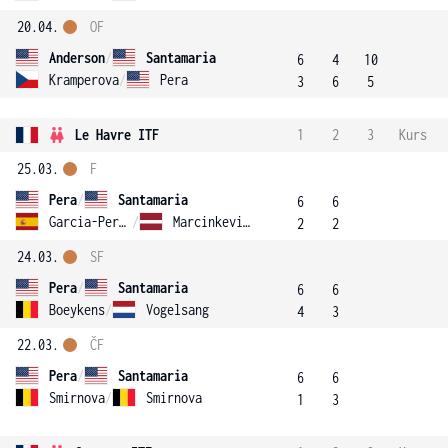
20.04.
OF
Anderson
/
Santamaria
6
4
10
Kramperova
/
Pera
3
6
5
Le Havre ITF
1
2
3
Kurs
25.03.
F
Pera
/
Santamaria
6
6
Garcia-Perez
/
Marcinkevica
2
2
24.03.
SF
Pera
/
Santamaria
6
6
Boeykens
/
Vogelsang
4
3
22.03.
ČF
Pera
/
Santamaria
6
6
Smirnova
/
Smirnova
1
3