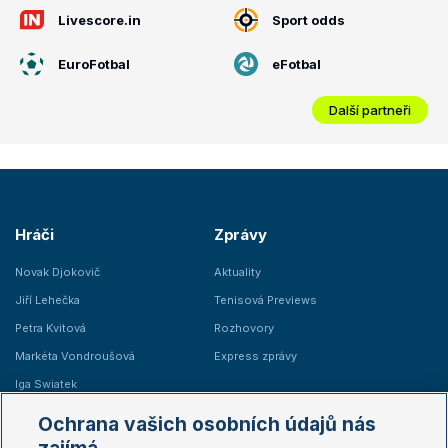
Livescore.in
Sport odds
EuroFotbal
eFotbal
Další partneři
Hráči
Zprávy
Novak Djokovič
Aktuality
Jiří Lehečka
Tenisová Previews
Petra Kvitová
Rozhovory
Markéta Vondroušová
Express zprávy
Iga Swiatek
Marie Bouzková
Ochrana vašich osobních údajů nás
Žebříčky
Kalendář turnajů