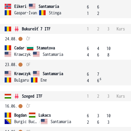
Eikeri
/
Santamaria
6
6
Gaspar-Ivan
/
Stinga
1
2
Bukurešť 7 ITF
1
2
3
Kurs
24.08.
ČF
Cadar
/
Stamatova
6
4
10
Krawczyk
/
Santamaria
4
6
8
23.08.
OF
Krawczyk
/
Santamaria
6
7
6
Bulgaru
/
Ene
4
6
Szeged ITF
1
2
3
Kurs
16.06.
ČF
Bogdan
/
Lukacs
6
3
10
Burgic Bucko
/
Santamaria
2
6
3