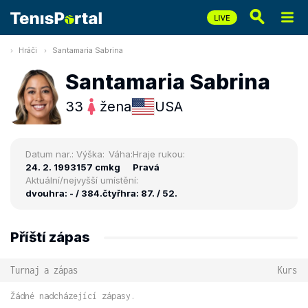
Hráči
Santamaria Sabrina
Santamaria Sabrina
33
žena
USA
Datum nar.:
Výška:
Váha:
Hraje rukou:
24. 2. 1993
157 cm
kg
Pravá
Aktuální/nejvyšší umístění:
dvouhra: - / 384.
čtyřhra: 87. / 52.
Příští zápas
Turnaj a zápas
Kurs
Žádné nadcházející zápasy.