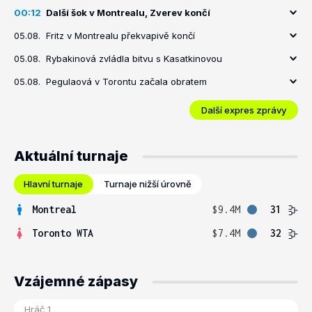
00:12
Další šok v Montrealu, Zverev končí
05.08.
Fritz v Montrealu překvapivě končí
05.08.
Rybakinová zvládla bitvu s Kasatkinovou
05.08.
Pegulaová v Torontu začala obratem
Další expres zprávy
Aktuální turnaje
Hlavní turnaje
Turnaje nižší úrovně
Montreal
$9.4M
31
Toronto WTA
$7.4M
32
Vzájemné zápasy