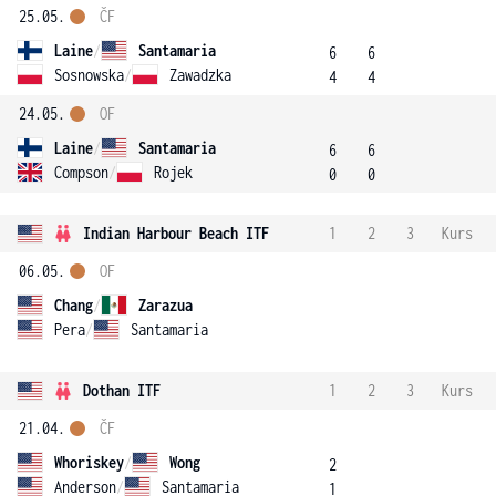
25.05.
ČF
Laine
/
Santamaria
6
6
Sosnowska
/
Zawadzka
4
4
24.05.
OF
Laine
/
Santamaria
6
6
Compson
/
Rojek
0
0
Indian Harbour Beach ITF
1
2
3
Kurs
06.05.
OF
Chang
/
Zarazua
Pera
/
Santamaria
Dothan ITF
1
2
3
Kurs
21.04.
ČF
Whoriskey
/
Wong
2
Anderson
/
Santamaria
1