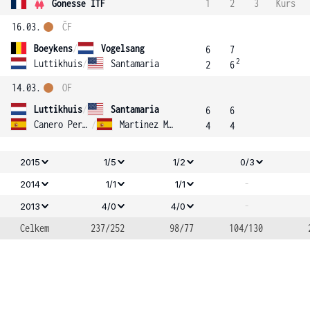
Gonesse ITF
1
2
3
Kurs
16.03.
ČF
Boeykens
/
Vogelsang
6
7
2
Luttikhuis
/
Santamaria
2
6
14.03.
OF
Luttikhuis
/
Santamaria
6
6
Canero Perez
/
Martinez Martinez
4
4
2015
1/5
1/2
0/3
-
2014
1/1
1/1
-
2013
4/0
4/0
Celkem
237/252
98/77
104/130