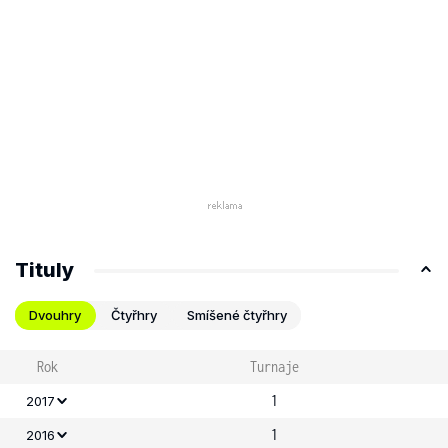
Tituly
Dvouhry
Čtyřhry
Smíšené čtyřhry
Rok
Turnaje
1
2017
1
2016