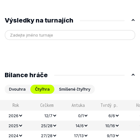
Výsledky na turnajích
Bilance hráče
Dvouhra
Čtyřhra
Smíšené čtyřhry
Rok
Celkem
Antuka
Tvrdý p.
H
2026
12/7
0/1
6/6
2025
25/28
14/6
10/16
2024
27/28
17/13
9/13