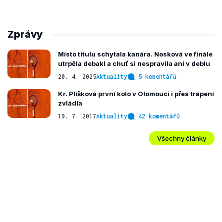
Zprávy
Místo titulu schytala kanára. Nosková ve finále
utrpěla debakl a chuť si nespravila ani v deblu
20. 4. 2025
Aktuality
5 komentářů
Kr. Plíšková první kolo v Olomouci i přes trápení
zvládla
19. 7. 2017
Aktuality
42 komentářů
Všechny články