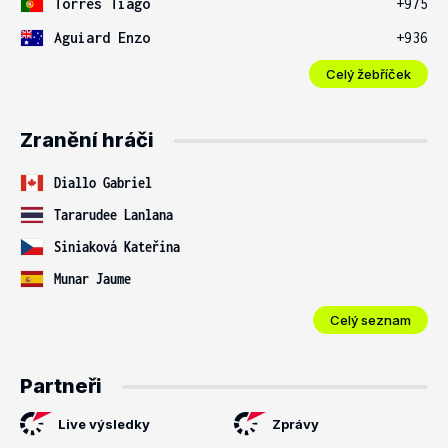
Torres Tiago
+975
Aguiard Enzo
+936
Celý žebříček
Zranění hráči
Diallo Gabriel
Tararudee Lanlana
Siniaková Kateřina
Munar Jaume
Celý seznam
Partneři
Live výsledky
Zprávy