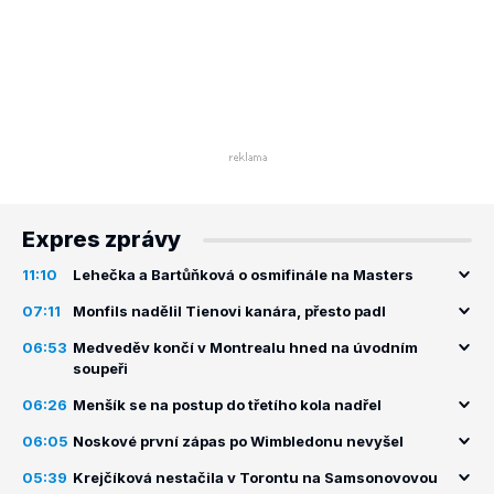
Expres zprávy
11:10
Lehečka a Bartůňková o osmifinále na Masters
07:11
Monfils nadělil Tienovi kanára, přesto padl
06:53
Medveděv končí v Montrealu hned na úvodním
soupeři
06:26
Menšík se na postup do třetího kola nadřel
06:05
Noskové první zápas po Wimbledonu nevyšel
05:39
Krejčíková nestačila v Torontu na Samsonovovou