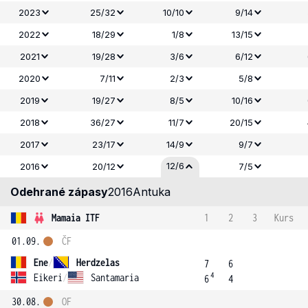
2023
25/32
10/10
9/14
2022
18/29
1/8
13/15
2021
19/28
3/6
6/12
2020
7/11
2/3
5/8
2019
19/27
8/5
10/16
2018
36/27
11/7
20/15
2017
23/17
14/9
9/7
12/6
2016
20/12
7/5
Odehrané zápasy
2016
Antuka
Mamaia ITF
1
2
3
Kurs
01.09.
ČF
Ene
/
Herdzelas
7
6
4
Eikeri
/
Santamaria
6
4
30.08.
OF