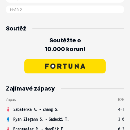
Soutěž
Soutěžte o
10.000 korun!
Zajímavé zápasy
Zápas
H2H
Sabalenka A.
-
Zhang S.
4-1
Ryan Ziegann S.
-
Gadecki T.
3-0
Brantmeier R.
-
Mandlik E.
0-3