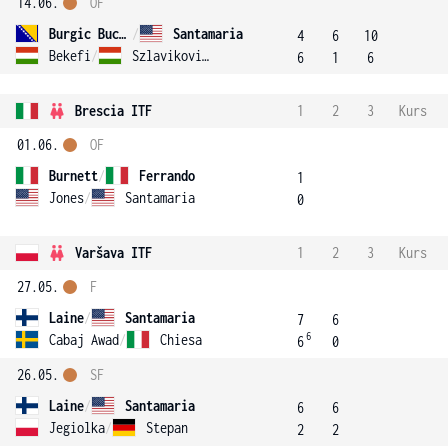
14.06.
OF
Burgic Bucko
/
Santamaria
4
6
10
Bekefi
/
Szlavikovics
6
1
6
Brescia ITF
1
2
3
Kurs
01.06.
OF
Burnett
/
Ferrando
1
Jones
/
Santamaria
0
Varšava ITF
1
2
3
Kurs
27.05.
F
Laine
/
Santamaria
7
6
6
Cabaj Awad
/
Chiesa
6
0
26.05.
SF
Laine
/
Santamaria
6
6
Jegiolka
/
Stepan
2
2