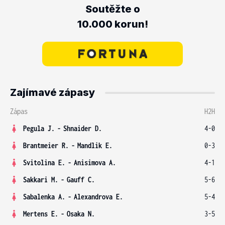
Soutěžte o
10.000 korun!
Zajímavé zápasy
Zápas
H2H
Pegula J.
-
Shnaider D.
4-0
Brantmeier R.
-
Mandlik E.
0-3
Svitolina E.
-
Anisimova A.
4-1
Sakkari M.
-
Gauff C.
5-6
Sabalenka A.
-
Alexandrova E.
5-4
Mertens E.
-
Osaka N.
3-5