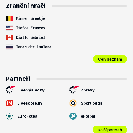
Zranění hráči
Minnen Greetje
Tiafoe Frances
Diallo Gabriel
Tararudee Lanlana
Celý seznam
Partneři
Live výsledky
Zprávy
Livescore.in
Sport odds
EuroFotbal
eFotbal
Další partneři