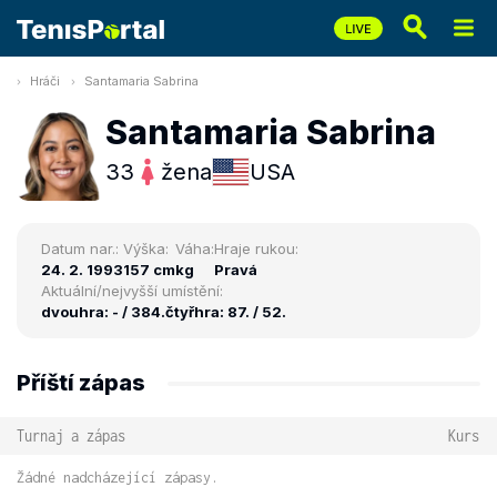
Hráči
Santamaria Sabrina
Santamaria Sabrina
33
žena
USA
Datum nar.:
Výška:
Váha:
Hraje rukou:
24. 2. 1993
157 cm
kg
Pravá
Aktuální/nejvyšší umístění:
dvouhra: - / 384.
čtyřhra: 87. / 52.
Příští zápas
Turnaj a zápas
Kurs
Žádné nadcházející zápasy.