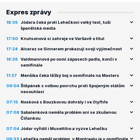
Expres zprávy
18:35
Jódara čeká proti Lehečkovi velký test, tuší
španělská média
17:50
Knutsonová si zahraje ve Varšavě o titul
17:24
Alcaraz se Sinnerem prokazují svoji výjimečnost
16:26
Valdmannová po osmi zápasech padla, končí v
semifinále
11:37
Menšíka čeká těžký boj o osmifinále na Masters
09:04
Štěpánek s volbou povrchu proti Spojeným státům
nesouhlasí
07:15
Nosková s Bouzkovou dohrály i ve čtyřhře
07:08
Sabalenková neměla problém ani se zkušenou
Číňankou
07:04
Jódar vyřídil i Musettiho a vyzve Lehečku
06:33
Lehečka neměl problém, v Montrealu je v osmifinále