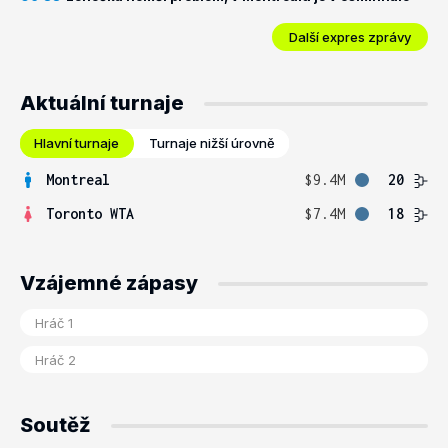
Další expres zprávy
Aktuální turnaje
Hlavní turnaje
Turnaje nižší úrovně
Montreal
$9.4M
20
Toronto WTA
$7.4M
18
Vzájemné zápasy
Soutěž