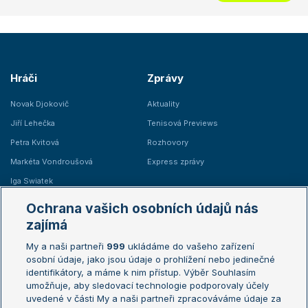
Hráči
Zprávy
Novak Djokovič
Aktuality
Jiří Lehečka
Tenisová Previews
Petra Kvitová
Rozhovory
Markéta Vondroušová
Express zprávy
Iga Swiatek
Marie Bouzková
Ochrana vašich osobních údajů nás
Žebříčky
Kalendář turnajů
zajímá
My a naši partneři
999
ukládáme do vašeho zařízení
Žebříček ATP (muži)
Australian Open
osobní údaje, jako jsou údaje o prohlížení nebo jedinečné
Žebříček WTA (ženy)
French Open
identifikátory, a máme k nim přístup. Výběr Souhlasím
umožňuje, aby sledovací technologie podporovaly účely
Sázkařský žebříček
Wimbledon
uvedené v části My a naši partneři zpracováváme údaje za
US Open