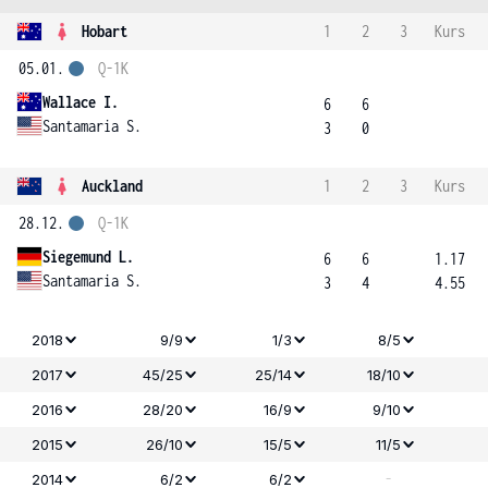
Hobart
1
2
3
Kurs
05.01.
Q-1K
Wallace I.
6
6
Santamaria S.
3
0
Auckland
1
2
3
Kurs
28.12.
Q-1K
Siegemund L.
6
6
1.17
Santamaria S.
3
4
4.55
2018
9/9
1/3
8/5
2017
45/25
25/14
18/10
2016
28/20
16/9
9/10
2015
26/10
15/5
11/5
-
2014
6/2
6/2