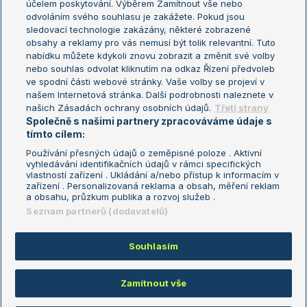
účelem poskytování. Výběrem Zamítnout vše nebo
odvoláním svého souhlasu je zakážete. Pokud jsou
Turnaj mistrů
sledovací technologie zakázány, některé zobrazené
Turnaj mistryň
obsahy a reklamy pro vás nemusí být tolik relevantní. Tuto
Aktualní trendy
nabídku můžete kdykoli znovu zobrazit a změnit své volby
nebo souhlas odvolat kliknutím na odkaz Řízení předvoleb
ve spodní části webové stránky. Vaše volby se projeví v
Fotbalové přestupy
našem Internetová stránka. Další podrobnosti naleznete v
Livesport Daily
našich Zásadách ochrany osobních údajů.
Třetí strany
Společně s našimi partnery zpracováváme údaje s
LS Prague Open
tímto cílem:
Používání přesných údajů o zeměpisné poloze . Aktivní
vyhledávání identifikačních údajů v rámci specifických
vlastností zařízení . Ukládání a/nebo přístup k informacím v
Podmínky užití
Nastavení soukromí
zařízení . Personalizovaná reklama a obsah, měření reklam
GDPR a žurnalistika
Reklama
a obsahu, průzkum publika a rozvoj služeb .
Informace o zpracování osobních
Kontakt
Seznam partnerů (dodavatelů)
údajů
Tiráž
Souhlasím
Copyright © 2008-2026 TenisPortal.cz. Využíváme zpravodajství ČTK.
Zamítnout vše