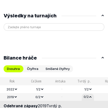
Výsledky na turnajích
Bilance hráče
Dvouhra
Čtyřhra
Smíšené čtyřhry
Rok
Celkem
Antuka
Tvrdý p.
H
-
2022
1/2
1/2
-
0/2
2019
0/2
Odehrané zápasy
2019
Tvrdý p.