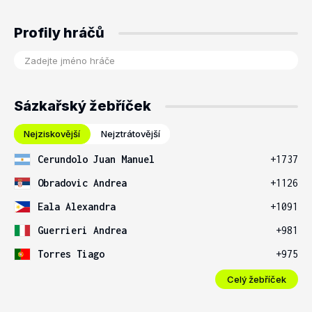
Profily hráčů
Sázkařský žebříček
Nejziskovější
Nejztrátovější
Cerundolo Juan Manuel
+1737
Obradovic Andrea
+1126
Eala Alexandra
+1091
Guerrieri Andrea
+981
Torres Tiago
+975
Celý žebříček