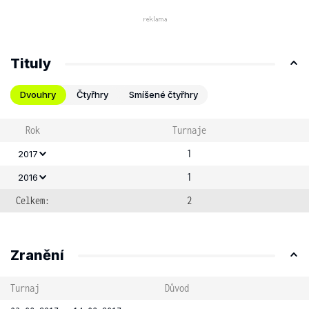
Tituly
Dvouhry
Čtyřhry
Smíšené čtyřhry
Rok
Turnaje
1
2017
1
2016
Celkem:
2
Zranění
Turnaj
Důvod