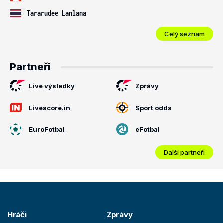
Tararudee Lanlana
Celý seznam
Partneři
Live výsledky
Zprávy
Livescore.in
Sport odds
EuroFotbal
eFotbal
Další partneři
Hráči
Zprávy