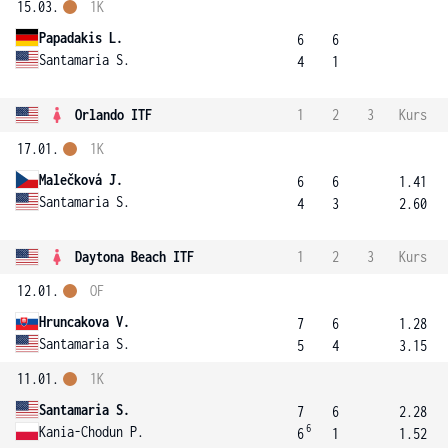
15.03.
1K
Papadakis L.
6
6
Santamaria S.
4
1
Orlando ITF
1
2
3
Kurs
17.01.
1K
Malečková J.
6
6
1.41
Santamaria S.
4
3
2.60
Daytona Beach ITF
1
2
3
Kurs
12.01.
OF
Hruncakova V.
7
6
1.28
Santamaria S.
5
4
3.15
11.01.
1K
Santamaria S.
7
6
2.28
6
Kania-Chodun P.
6
1
1.52