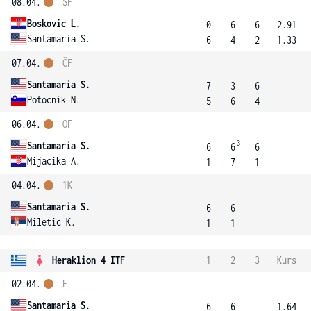
08.04.
SF
Boskovic L.
0
6
6
2.91
Santamaria S.
6
4
2
1.33
07.04.
ČF
Santamaria S.
7
3
6
Potocnik N.
5
6
4
06.04.
OF
3
Santamaria S.
6
6
6
Mijacika A.
1
7
1
04.04.
1K
Santamaria S.
6
6
Miletic K.
1
1
Heraklion 4 ITF
1
2
3
Kurs
02.04.
F
Santamaria S.
6
6
1.64