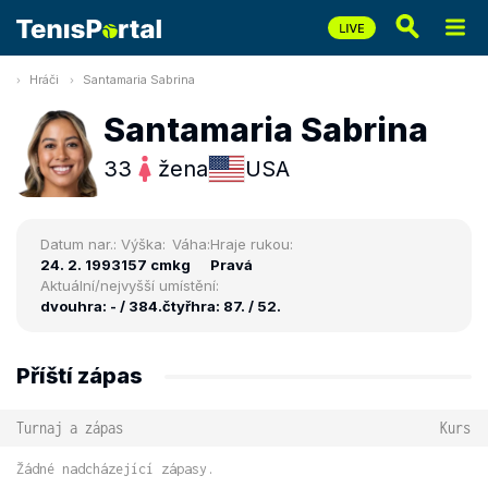
Hráči
Santamaria Sabrina
Santamaria Sabrina
33
žena
USA
Datum nar.:
Výška:
Váha:
Hraje rukou:
24. 2. 1993
157 cm
kg
Pravá
Aktuální/nejvyšší umístění:
dvouhra: - / 384.
čtyřhra: 87. / 52.
Příští zápas
Turnaj a zápas
Kurs
Žádné nadcházející zápasy.