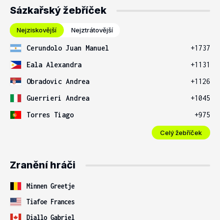
Sázkařský žebříček
Nejziskovější
Nejztrátovější
Cerundolo Juan Manuel
+1737
Eala Alexandra
+1131
Obradovic Andrea
+1126
Guerrieri Andrea
+1045
Torres Tiago
+975
Celý žebříček
Zranění hráči
Minnen Greetje
Tiafoe Frances
Diallo Gabriel