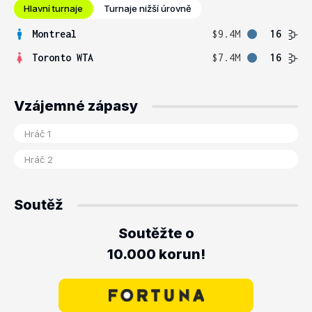
Hlavní turnaje
Turnaje nižší úrovně
Montreal
$9.4M
16
Toronto WTA
$7.4M
16
Vzájemné zápasy
Soutěž
Soutěžte o
10.000 korun!