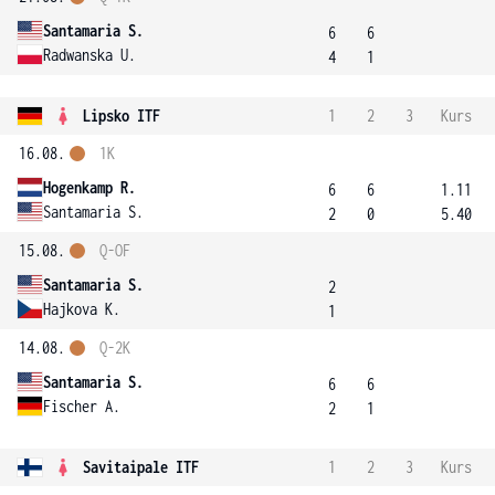
Santamaria S.
6
6
Radwanska U.
4
1
Lipsko ITF
1
2
3
Kurs
16.08.
1K
Hogenkamp R.
6
6
1.11
Santamaria S.
2
0
5.40
15.08.
Q-OF
Santamaria S.
2
Hajkova K.
1
14.08.
Q-2K
Santamaria S.
6
6
Fischer A.
2
1
Savitaipale ITF
1
2
3
Kurs