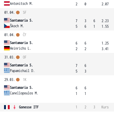
Antonitsch M.
2
0
2.07
01.04.
SF
Santamaria S.
7
3
6
2.23
Škoch M.
5
6
1
1.55
01.04.
ČF
Santamaria S.
6
6
1.25
Heinrichs L.
2
2
3.41
31.03.
OF
Santamaria S.
7
6
Papamichail D.
5
3
29.03.
1K
Santamaria S.
6
6
Canellopoulos M.
1
1
Gonesse ITF
1
2
3
Kurs