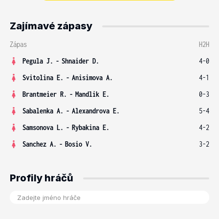
Zajímavé zápasy
Zápas
H2H
Pegula J.
-
Shnaider D.
4-0
Svitolina E.
-
Anisimova A.
4-1
Brantmeier R.
-
Mandlik E.
0-3
Sabalenka A.
-
Alexandrova E.
5-4
Samsonova L.
-
Rybakina E.
4-2
Sanchez A.
-
Bosio V.
3-2
Profily hráčů