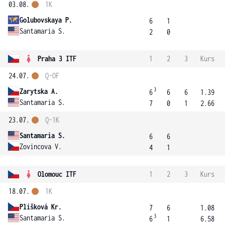
03.08.
1K
Golubovskaya P.
6
1
Santamaria S.
2
0
Praha 3 ITF
1
2
3
Kurs
24.07.
Q-OF
3
Zarytska A.
6
6
6
1.39
Santamaria S.
7
0
1
2.66
23.07.
Q-1K
Santamaria S.
6
6
Zovincova V.
4
1
Olomouc ITF
1
2
3
Kurs
18.07.
1K
Plíšková Kr.
7
6
1.08
3
Santamaria S.
6
1
6.58