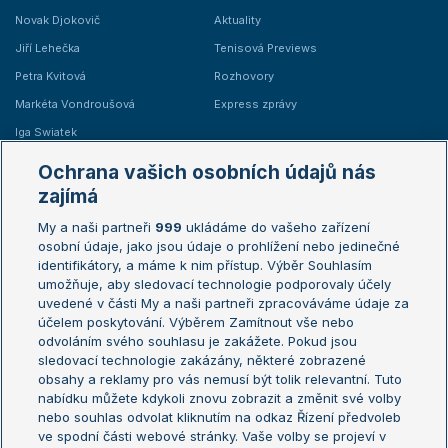
Novak Djokovič
Aktuality
Jiří Lehečka
Tenisová Previews
Petra Kvitová
Rozhovory
Markéta Vondroušová
Express zprávy
Iga Swiatek
Marie Bouzková
Ochrana vašich osobních údajů nás
Žebříčky
Kalendář turnajů
zajímá
My a naši partneři
999
ukládáme do vašeho zařízení
Žebříček ATP (muži)
Australian Open
osobní údaje, jako jsou údaje o prohlížení nebo jedinečné
Žebříček WTA (ženy)
French Open
identifikátory, a máme k nim přístup. Výběr Souhlasím
umožňuje, aby sledovací technologie podporovaly účely
Sázkařský žebříček
Wimbledon
uvedené v části My a naši partneři zpracováváme údaje za
US Open
účelem poskytování. Výběrem Zamítnout vše nebo
odvoláním svého souhlasu je zakážete. Pokud jsou
Turnaj mistrů
sledovací technologie zakázány, některé zobrazené
Turnaj mistryň
obsahy a reklamy pro vás nemusí být tolik relevantní. Tuto
Aktualní trendy
nabídku můžete kdykoli znovu zobrazit a změnit své volby
nebo souhlas odvolat kliknutím na odkaz Řízení předvoleb
ve spodní části webové stránky. Vaše volby se projeví v
Fotbalové přestupy