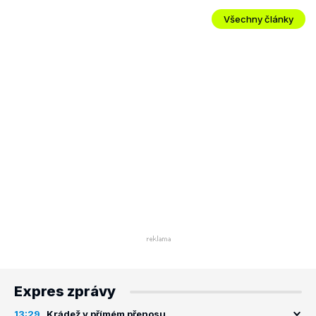
Všechny články
Expres zprávy
13:29
Krádež v přímém přenosu