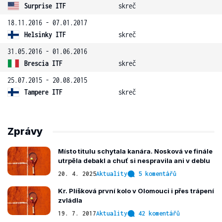
Surprise ITF
skreč
18.11.2016 - 07.01.2017
Helsinky ITF
skreč
31.05.2016 - 01.06.2016
Brescia ITF
skreč
25.07.2015 - 20.08.2015
Tampere ITF
skreč
Zprávy
Místo titulu schytala kanára. Nosková ve finále
utrpěla debakl a chuť si nespravila ani v deblu
20. 4. 2025
Aktuality
5 komentářů
Kr. Plíšková první kolo v Olomouci i přes trápení
zvládla
19. 7. 2017
Aktuality
42 komentářů