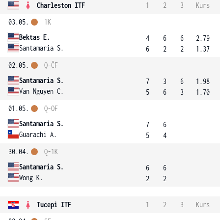
Charleston ITF
1
2
3
Kurs
03.05.
1K
Bektas E.
4
6
6
2.79
Santamaria S.
6
2
2
1.37
02.05.
Q-ČF
Santamaria S.
7
3
6
1.98
Van Nguyen C.
5
6
3
1.70
01.05.
Q-OF
Santamaria S.
7
6
Guarachi A.
5
4
30.04.
Q-1K
Santamaria S.
6
6
Wong K.
2
2
Tucepi ITF
1
2
3
Kurs