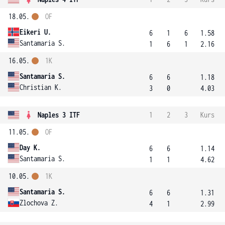
18.05.
OF
Eikeri U.
6
1
6
1.58
Santamaria S.
1
6
1
2.16
16.05.
1K
Santamaria S.
6
6
1.18
Christian K.
3
0
4.03
Naples 3 ITF
1
2
3
Kurs
11.05.
OF
Day K.
6
6
1.14
Santamaria S.
1
1
4.62
10.05.
1K
Santamaria S.
6
6
1.31
Zlochova Z.
4
1
2.99