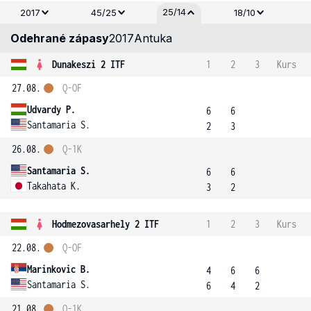
25/14
2017
45/25
18/10
Odehrané zápasy
2017
Antuka
Dunakeszi 2 ITF
1
2
3
Kurs
27.08.
Q-OF
Udvardy P.
6
6
Santamaria S.
2
3
26.08.
Q-1K
Santamaria S.
6
6
Takahata K.
3
2
Hodmezovasarhely 2 ITF
1
2
3
Kurs
22.08.
Q-OF
Marinkovic B.
4
6
6
Santamaria S.
6
4
2
21.08.
Q-1K