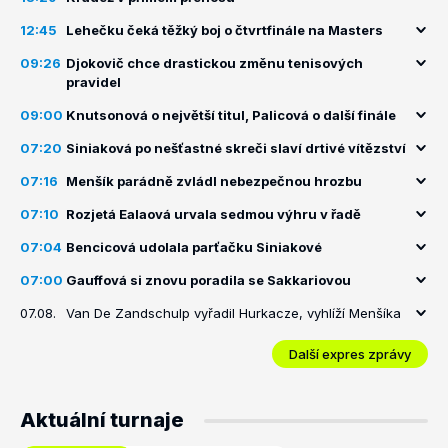
12:45
Lehečku čeká těžký boj o čtvrtfinále na Masters
09:26
Djokovič chce drastickou změnu tenisových
pravidel
09:00
Knutsonová o největší titul, Palicová o další finále
07:20
Siniaková po nešťastné skreči slaví drtivé vítězství
07:16
Menšík parádně zvládl nebezpečnou hrozbu
07:10
Rozjetá Ealaová urvala sedmou výhru v řadě
07:04
Bencicová udolala parťačku Siniakové
07:00
Gauffová si znovu poradila se Sakkariovou
07.08.
Van De Zandschulp vyřadil Hurkacze, vyhlíží Menšíka
Další expres zprávy
Aktuální turnaje