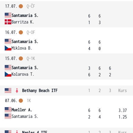
17.07.
Q-ČF
Santamaria S.
6
6
Barritza K.
1
3
16.07.
Q-OF
Santamaria S.
6
6
Miklova B.
4
0
15.07.
Q-1K
Santamaria S.
3
6
6
Kolarova T.
6
2
2
Bethany Beach ITF
1
2
3
Kurs
07.06.
1K
Mueller A.
6
6
3.37
Santamaria S.
2
4
1.25
Naples 4 ITF
1
2
3
Kurs