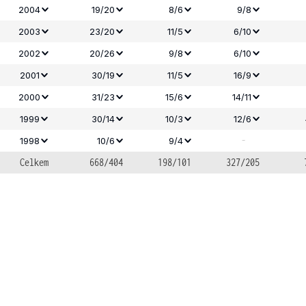
2004
19/20
8/6
9/8
2003
23/20
11/5
6/10
2002
20/26
9/8
6/10
2001
30/19
11/5
16/9
2000
31/23
15/6
14/11
1999
30/14
10/3
12/6
-
1998
10/6
9/4
Celkem
668/404
198/101
327/205