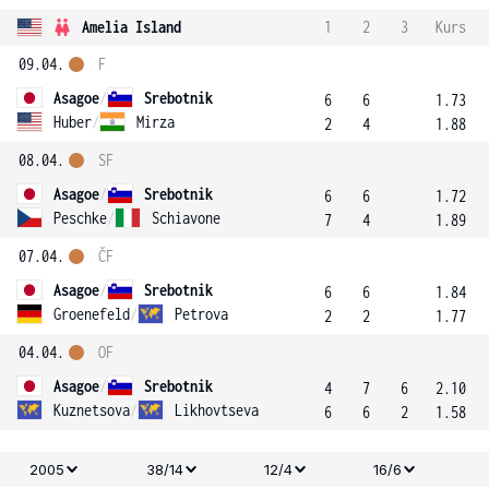
Amelia Island
1
2
3
Kurs
09.04.
F
Asagoe
/
Srebotnik
6
6
1.73
Huber
/
Mirza
2
4
1.88
08.04.
SF
Asagoe
/
Srebotnik
6
6
1.72
Peschke
/
Schiavone
7
4
1.89
07.04.
ČF
Asagoe
/
Srebotnik
6
6
1.84
Groenefeld
/
Petrova
2
2
1.77
04.04.
OF
Asagoe
/
Srebotnik
4
7
6
2.10
Kuznetsova
/
Likhovtseva
6
6
2
1.58
2005
38/14
12/4
16/6