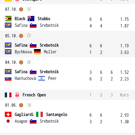
07.10.
SF
Black
/
Stubbs
6
6
1.75
Safina
/
Srebotnik
4
4
1.87
05.10.
ČF
Safina
/
Srebotnik
6
6
1.19
Bychkova
/
Muller
1
2
3.63
04.10.
OF
Safina
/
Srebotnik
3
6
6
1.52
Hantuchová
/
Peer
6
2
2
2.23
French Open
1
2
3
Kurs
01.06.
1K
Gagliardi
/
Santangelo
6
6
2.93
Asagoe
/
Srebotnik
3
2
1.30