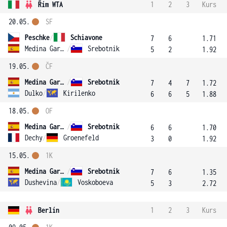
Řím WTA
1
2
3
Kurs
20.05.
SF
Peschke
/
Schiavone
7
6
1.71
Medina Garrigues
/
Srebotnik
5
2
1.92
19.05.
ČF
Medina Garrigues
/
Srebotnik
7
4
7
1.72
Dulko
/
Kirilenko
6
6
5
1.88
18.05.
OF
Medina Garrigues
/
Srebotnik
6
6
1.70
Dechy
/
Groenefeld
3
0
1.92
15.05.
1K
Medina Garrigues
/
Srebotnik
7
6
1.35
Dushevina
/
Voskoboeva
5
3
2.72
Berlín
1
2
3
Kurs