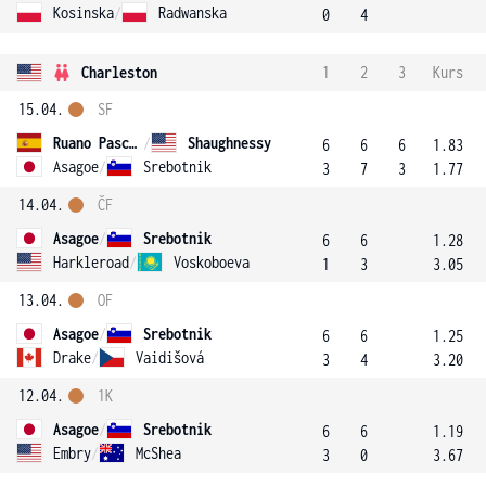
Kosinska
/
Radwanska
0
4
Charleston
1
2
3
Kurs
15.04.
SF
Ruano Pascual
/
Shaughnessy
6
6
6
1.83
Asagoe
/
Srebotnik
3
7
3
1.77
14.04.
ČF
Asagoe
/
Srebotnik
6
6
1.28
Harkleroad
/
Voskoboeva
1
3
3.05
13.04.
OF
Asagoe
/
Srebotnik
6
6
1.25
Drake
/
Vaidišová
3
4
3.20
12.04.
1K
Asagoe
/
Srebotnik
6
6
1.19
Embry
/
McShea
3
0
3.67