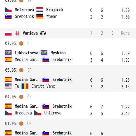
09.05.
1K
Melzerová
/
Krajicek
6
6
1.80
Srebotnik
/
Woehr
2
2
1.80
Varšava WTA
1
2
3
Kurs
07.05.
F
Likhovtseva
/
Myskina
6
6
1.69
Medina Garrigues
/
Srebotnik
3
4
1.93
05.05.
SF
Medina Garrigues
/
Srebotnik
6
6
1.26
Tu
/
Ehritt-Vanc
3
2
3.13
04.05.
ČF
Medina Garrigues
/
Srebotnik
6
7
1.22
Hradecká
/
Uhlirova
3
5
3.42
01.05.
OF
Medina Garrigues
/
Srebotnik
6
6