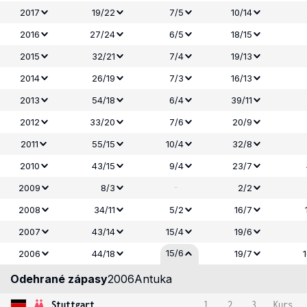
2017
19/22
7/5
10/14
2016
27/24
6/5
18/15
2015
32/21
7/4
19/13
2014
26/19
7/3
16/13
2013
54/18
6/4
39/11
2012
33/20
7/6
20/9
2011
55/15
10/4
32/8
2010
43/15
9/4
23/7
-
2009
8/3
2/2
2008
34/11
5/2
16/7
2007
43/14
15/4
19/6
15/6
2006
44/18
19/7
Odehrané zápasy
2006
Antuka
Stuttgart
1
2
3
Kurs