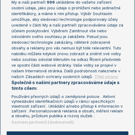
My a naši partneři
999
ukládáme do vašeho zařízení
Žebříček ATP (muži)
Australian Open
osobní údaje, jako jsou údaje o prohlížení nebo jedinečné
Žebříček WTA (ženy)
French Open
identifikátory, a máme k nim přístup. Výběr Souhlasím
umožňuje, aby sledovací technologie podporovaly účely
Sázkařský žebříček
Wimbledon
uvedené v části My a naši partneři zpracováváme údaje za
US Open
účelem poskytování. Výběrem Zamítnout vše nebo
odvoláním svého souhlasu je zakážete. Pokud jsou
Turnaj mistrů
sledovací technologie zakázány, některé zobrazené
Turnaj mistryň
obsahy a reklamy pro vás nemusí být tolik relevantní. Tuto
Aktualní trendy
nabídku můžete kdykoli znovu zobrazit a změnit své volby
nebo souhlas odvolat kliknutím na odkaz Řízení předvoleb
ve spodní části webové stránky. Vaše volby se projeví v
Fotbalové přestupy
našem Internetová stránka. Další podrobnosti naleznete v
Livesport Daily
našich Zásadách ochrany osobních údajů.
Třetí strany
Společně s našimi partnery zpracováváme údaje s
LS Prague Open
tímto cílem:
Používání přesných údajů o zeměpisné poloze . Aktivní
vyhledávání identifikačních údajů v rámci specifických
vlastností zařízení . Ukládání a/nebo přístup k informacím v
Podmínky užití
Nastavení soukromí
zařízení . Personalizovaná reklama a obsah, měření reklam
GDPR a žurnalistika
Reklama
a obsahu, průzkum publika a rozvoj služeb .
Informace o zpracování osobních
Kontakt
Seznam partnerů (dodavatelů)
údajů
Tiráž