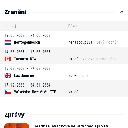
Zranění
Turnaj
Důvod
19.06.2008 - 24.06.2008
Hertogenbosch
nenastoupila -
levý kotník
14.08.2007 - 15.08.2007
Toronto WTA
skreč -
virové onemocnění
19.06.2006 - 27.06.2006
Eastbourne
skreč -
prst
17.12.2003 - 04.01.2004
Valašské Meziříčí ITF
skreč
Zprávy
Sestini Hlaváčková se Strýcovou jsou v