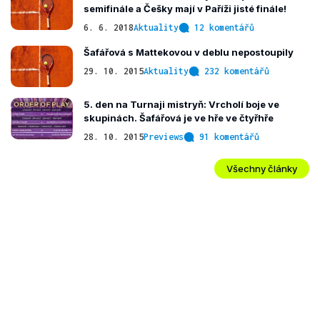
semifinále a Češky mají v Paříži jisté finále!
6. 6. 2018
Aktuality
12 komentářů
Šafářová s Mattekovou v deblu nepostoupily
29. 10. 2015
Aktuality
232 komentářů
5. den na Turnaji mistryň: Vrcholí boje ve
skupinách. Šafářová je ve hře ve čtyřhře
28. 10. 2015
Previews
91 komentářů
Všechny články