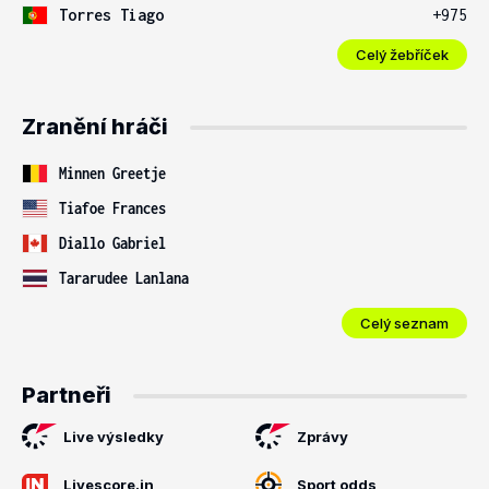
Torres Tiago
+975
Celý žebříček
Zranění hráči
Minnen Greetje
Tiafoe Frances
Diallo Gabriel
Tararudee Lanlana
Celý seznam
Partneři
Live výsledky
Zprávy
Livescore.in
Sport odds