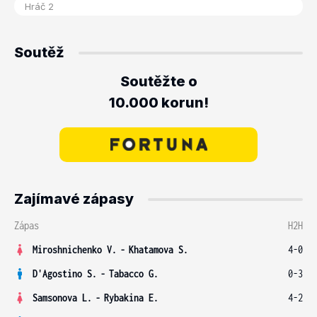
Soutěž
Soutěžte o
10.000 korun!
Zajímavé zápasy
Zápas
H2H
Miroshnichenko V.
-
Khatamova S.
4-0
D'Agostino S.
-
Tabacco G.
0-3
Samsonova L.
-
Rybakina E.
4-2