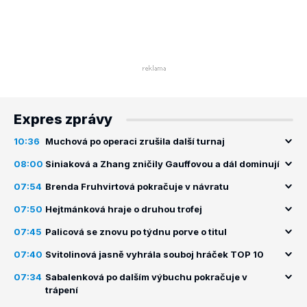
Expres zprávy
10:36
Muchová po operaci zrušila další turnaj
08:00
Siniaková a Zhang zničily Gauffovou a dál dominují
07:54
Brenda Fruhvirtová pokračuje v návratu
07:50
Hejtmánková hraje o druhou trofej
07:45
Palicová se znovu po týdnu porve o titul
07:40
Svitolinová jasně vyhrála souboj hráček TOP 10
07:34
Sabalenková po dalším výbuchu pokračuje v
trápení