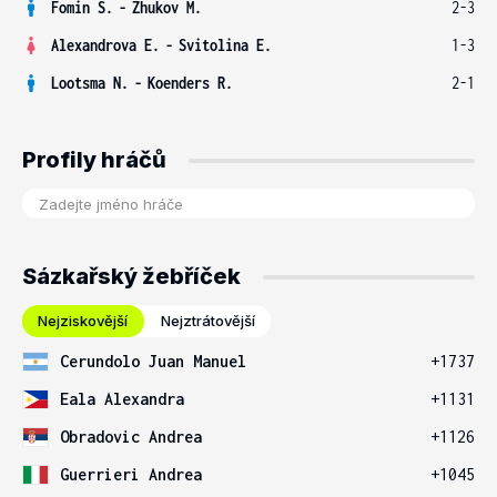
Fomin S.
-
Zhukov M.
2-3
Alexandrova E.
-
Svitolina E.
1-3
Lootsma N.
-
Koenders R.
2-1
Profily hráčů
Sázkařský žebříček
Nejziskovější
Nejztrátovější
Cerundolo Juan Manuel
+1737
Eala Alexandra
+1131
Obradovic Andrea
+1126
Guerrieri Andrea
+1045