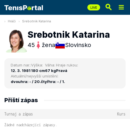
Hráči
Srebotnik Katarina
Srebotnik Katarina
45
žena
Slovinsko
Datum nar.:
Výška:
Váha:
Hraje rukou:
12. 3. 1981
180 cm
67 kg
Pravá
Aktuální/nejvyšší umístění:
dvouhra: - / 20.
čtyřhra: - / 1.
Příští zápas
Turnaj a zápas
Kurs
Žádné nadcházející zápasy.