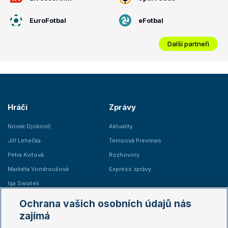
EuroFotbal
eFotbal
Další partneři
Hráči
Zprávy
Novak Djokovič
Aktuality
Jiří Lehečka
Tenisová Previews
Petra Kvitová
Rozhovory
Markéta Vondroušová
Express zprávy
Iga Swiatek
Marie Bouzková
Ochrana vašich osobních údajů nás
Žebříčky
Kalendář turnajů
zajímá