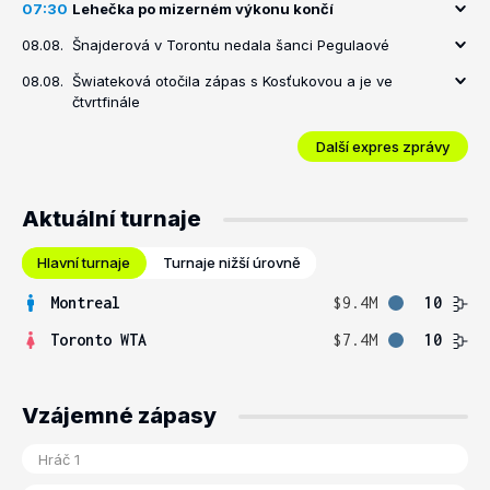
07:30
Lehečka po mizerném výkonu končí
08.08.
Šnajderová v Torontu nedala šanci Pegulaové
08.08.
Šwiateková otočila zápas s Kosťukovou a je ve
čtvrtfinále
Další expres zprávy
Aktuální turnaje
Hlavní turnaje
Turnaje nižší úrovně
Montreal
$9.4M
10
Toronto WTA
$7.4M
10
Vzájemné zápasy