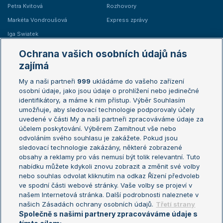
Petra Kvitová
Rozhovory
Markéta Vondroušová
Express zprávy
Iga Swiatek
Marie Bouzková
Ochrana vašich osobních údajů nás
Žebříčky
Kalendář turnajů
zajímá
My a naši partneři
999
ukládáme do vašeho zařízení
Žebříček ATP (muži)
Australian Open
osobní údaje, jako jsou údaje o prohlížení nebo jedinečné
Žebříček WTA (ženy)
French Open
identifikátory, a máme k nim přístup. Výběr Souhlasím
umožňuje, aby sledovací technologie podporovaly účely
Sázkařský žebříček
Wimbledon
uvedené v části My a naši partneři zpracováváme údaje za
US Open
účelem poskytování. Výběrem Zamítnout vše nebo
odvoláním svého souhlasu je zakážete. Pokud jsou
Turnaj mistrů
sledovací technologie zakázány, některé zobrazené
Turnaj mistryň
obsahy a reklamy pro vás nemusí být tolik relevantní. Tuto
Aktualní trendy
nabídku můžete kdykoli znovu zobrazit a změnit své volby
nebo souhlas odvolat kliknutím na odkaz Řízení předvoleb
ve spodní části webové stránky. Vaše volby se projeví v
Fotbalové přestupy
našem Internetová stránka. Další podrobnosti naleznete v
Livesport Daily
našich Zásadách ochrany osobních údajů.
Třetí strany
Společně s našimi partnery zpracováváme údaje s
LS Prague Open