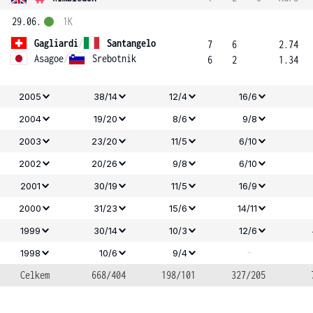
29.06.
1K
Gagliardi
/
Santangelo
7
6
2.74
Asagoe
/
Srebotnik
6
2
1.34
2005
38/14
12/4
16/6
2004
19/20
8/6
9/8
2003
23/20
11/5
6/10
2002
20/26
9/8
6/10
2001
30/19
11/5
16/9
2000
31/23
15/6
14/11
1999
30/14
10/3
12/6
-
1998
10/6
9/4
Celkem
668/404
198/101
327/205