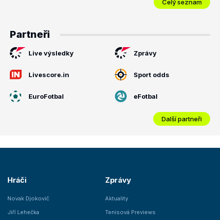
Celý seznam
Partneři
Live výsledky
Zprávy
Livescore.in
Sport odds
EuroFotbal
eFotbal
Další partneři
Hráči
Zprávy
Novak Djokovič
Aktuality
Jiří Lehečka
Tenisová Previews