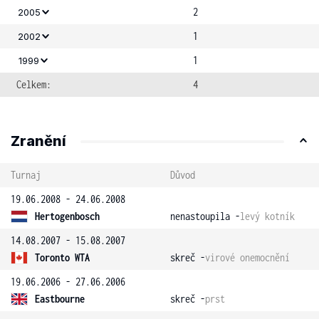
2
2005
1
2002
1
1999
Celkem:
4
Zranění
Turnaj
Důvod
19.06.2008 - 24.06.2008
Hertogenbosch
nenastoupila -
levý kotník
14.08.2007 - 15.08.2007
Toronto WTA
skreč -
virové onemocnění
19.06.2006 - 27.06.2006
Eastbourne
skreč -
prst