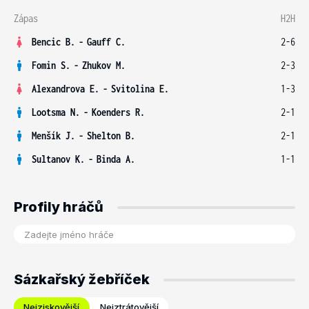
Zápas
H2H
Bencic B.
-
Gauff C.
2-6
Fomin S.
-
Zhukov M.
2-3
Alexandrova E.
-
Svitolina E.
1-3
Lootsma N.
-
Koenders R.
2-1
Menšík J.
-
Shelton B.
2-1
Sultanov K.
-
Binda A.
1-1
Profily hráčů
Sázkařský žebříček
Nejziskovější
Nejztrátovější