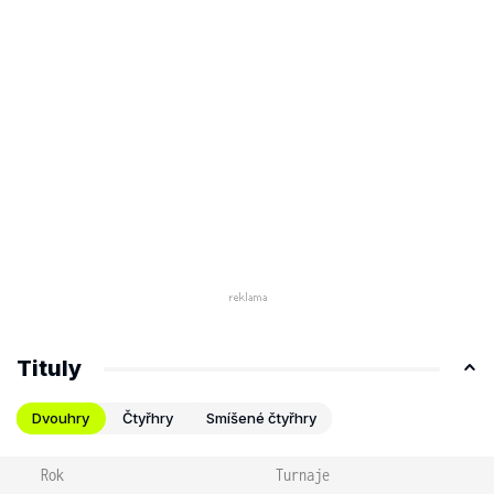
Tituly
Dvouhry
Čtyřhry
Smíšené čtyřhry
Rok
Turnaje