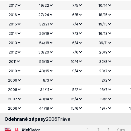
2017
19/22
7/5
10/14
2016
27/24
6/5
18/15
2015
32/21
7/4
19/13
2014
26/19
7/3
16/13
2013
54/18
6/4
39/11
2012
33/20
7/6
20/9
2011
55/15
10/4
32/8
2010
43/15
9/4
23/7
-
2009
8/3
2/2
2008
34/11
5/2
16/7
2007
43/14
15/4
19/6
2006
44/18
15/6
19/7
Odehrané zápasy
2006
Tráva
Wimbledon
1
2
3
Kurs