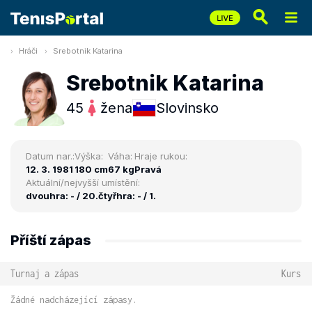
Hráči
Srebotnik Katarina
Srebotnik Katarina
45
žena
Slovinsko
Datum nar.:
Výška:
Váha:
Hraje rukou:
12. 3. 1981
180 cm
67 kg
Pravá
Aktuální/nejvyšší umístění:
dvouhra: - / 20.
čtyřhra: - / 1.
Příští zápas
Turnaj a zápas
Kurs
Žádné nadcházející zápasy.