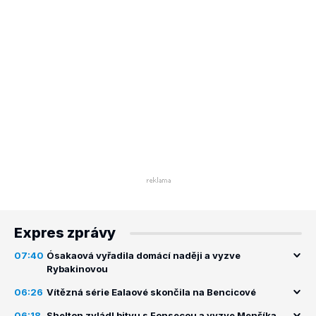
Expres zprávy
07:40
Ósakaová vyřadila domácí naději a vyzve
Rybakinovou
06:26
Vítězná série Ealaové skončila na Bencicové
06:18
Shelton zvládl bitvu s Fonsecou a vyzve Menšíka