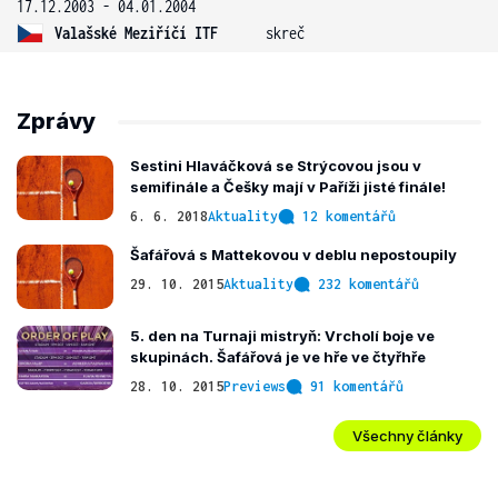
17.12.2003 - 04.01.2004
Valašské Meziříčí ITF
skreč
Zprávy
Sestini Hlaváčková se Strýcovou jsou v
semifinále a Češky mají v Paříži jisté finále!
6. 6. 2018
Aktuality
12 komentářů
Šafářová s Mattekovou v deblu nepostoupily
29. 10. 2015
Aktuality
232 komentářů
5. den na Turnaji mistryň: Vrcholí boje ve
skupinách. Šafářová je ve hře ve čtyřhře
28. 10. 2015
Previews
91 komentářů
Všechny články