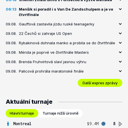
06:13
Menšík si poradil i s Van De Zandschulpem a je ve
čtvrtfinále
09.08.
Gauffová zastavila jízdu ruské teenagerky
09.08.
22 Čechů si zahraje US Open
09.08.
Rybakinová dohnala manko a probila se do čtvrtfinále
09.08.
Mérida je poprvé ve čtvrtfinále Masters
09.08.
Brenda Fruhvirtová slaví jasnou výhru
09.08.
Palicová prohrála maratonské finále
Další expres zprávy
Aktuální turnaje
Hlavní turnaje
Turnaje nižší úrovně
Montreal
$9.4M
8