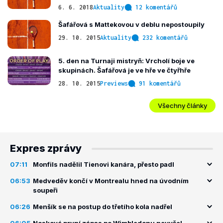
6. 6. 2018
Aktuality
12 komentářů
Šafářová s Mattekovou v deblu nepostoupily
29. 10. 2015
Aktuality
232 komentářů
5. den na Turnaji mistryň: Vrcholí boje ve
skupinách. Šafářová je ve hře ve čtyřhře
28. 10. 2015
Previews
91 komentářů
Všechny články
Expres zprávy
07:11
Monfils nadělil Tienovi kanára, přesto padl
06:53
Medveděv končí v Montrealu hned na úvodním
soupeři
06:26
Menšík se na postup do třetího kola nadřel