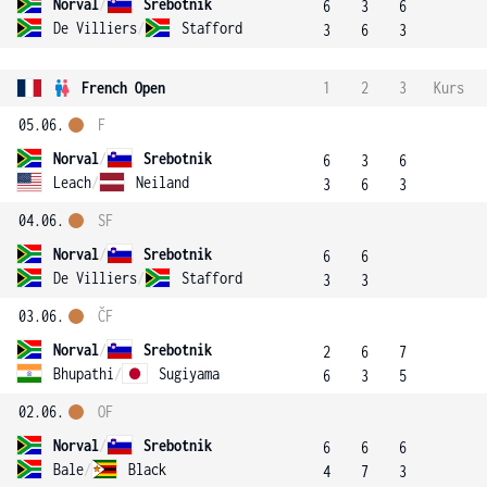
Norval
/
Srebotnik
6
3
6
De Villiers
/
Stafford
3
6
3
French Open
1
2
3
Kurs
05.06.
F
Norval
/
Srebotnik
6
3
6
Leach
/
Neiland
3
6
3
04.06.
SF
Norval
/
Srebotnik
6
6
De Villiers
/
Stafford
3
3
03.06.
ČF
Norval
/
Srebotnik
2
6
7
Bhupathi
/
Sugiyama
6
3
5
02.06.
OF
Norval
/
Srebotnik
6
6
6
Bale
/
Black
4
7
3