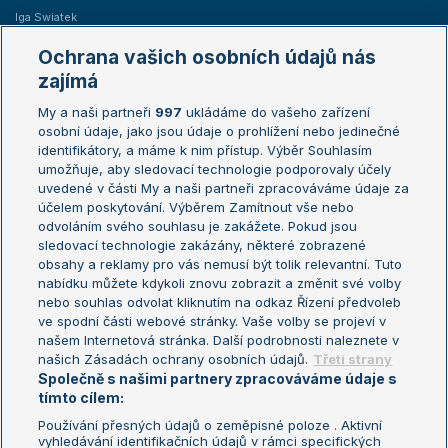
Iga Swiatek
Marie Bouzková
Ochrana vašich osobních údajů nás
Žebříčky
Kalendář turnajů
zajímá
My a naši partneři
997
ukládáme do vašeho zařízení
Žebříček ATP (muži)
Australian Open
osobní údaje, jako jsou údaje o prohlížení nebo jedinečné
Žebříček WTA (ženy)
French Open
identifikátory, a máme k nim přístup. Výběr Souhlasím
umožňuje, aby sledovací technologie podporovaly účely
Sázkařský žebříček
Wimbledon
uvedené v části My a naši partneři zpracováváme údaje za
US Open
účelem poskytování. Výběrem Zamítnout vše nebo
odvoláním svého souhlasu je zakážete. Pokud jsou
Turnaj mistrů
sledovací technologie zakázány, některé zobrazené
Turnaj mistryň
obsahy a reklamy pro vás nemusí být tolik relevantní. Tuto
Aktualní trendy
nabídku můžete kdykoli znovu zobrazit a změnit své volby
nebo souhlas odvolat kliknutím na odkaz Řízení předvoleb
ve spodní části webové stránky. Vaše volby se projeví v
Fotbalové přestupy
našem Internetová stránka. Další podrobnosti naleznete v
Livesport Daily
našich Zásadách ochrany osobních údajů.
Třetí strany
Společně s našimi partnery zpracováváme údaje s
LS Prague Open
tímto cílem:
Používání přesných údajů o zeměpisné poloze . Aktivní
vyhledávání identifikačních údajů v rámci specifických