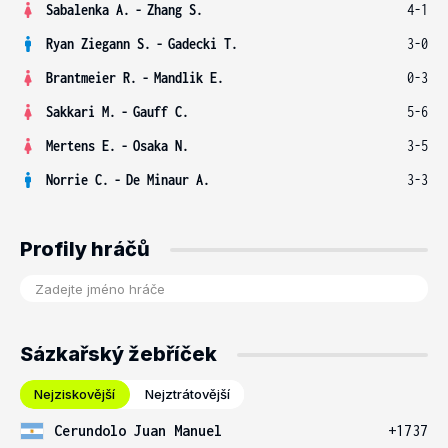
Sabalenka A.
-
Zhang S.
4-1
Ryan Ziegann S.
-
Gadecki T.
3-0
Brantmeier R.
-
Mandlik E.
0-3
Sakkari M.
-
Gauff C.
5-6
Mertens E.
-
Osaka N.
3-5
Norrie C.
-
De Minaur A.
3-3
Profily hráčů
Sázkařský žebříček
Nejziskovější
Nejztrátovější
Cerundolo Juan Manuel
+1737