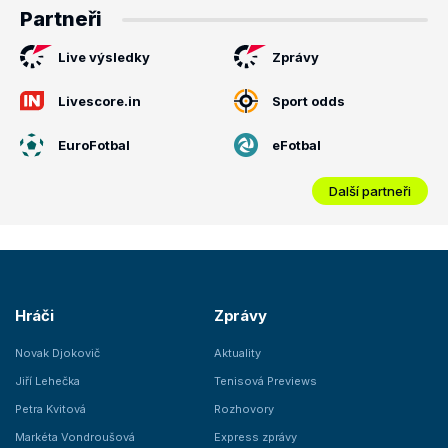
Partneři
Live výsledky
Zprávy
Livescore.in
Sport odds
EuroFotbal
eFotbal
Další partneři
Hráči
Zprávy
Novak Djokovič
Aktuality
Jiří Lehečka
Tenisová Previews
Petra Kvitová
Rozhovory
Markéta Vondroušová
Express zprávy