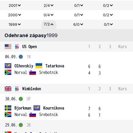
2001
2/4
0/1
0/2
2000
0/4
0/1
0/2
7/2
1999
6/0
0/1
Odehrané zápasy
1999
US Open
1
2
3
Kurs
06.09.
1K
Olhovskiy
/
Tatarkova
6
6
Norval
/
Srebotnik
4
3
Wimbledon
1
2
3
Kurs
30.06.
OF
Bjorkman
/
Kournikova
7
6
Norval
/
Srebotnik
6
1
29.06.
2K