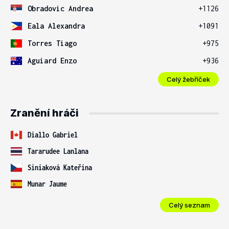
Obradovic Andrea
+1126
Eala Alexandra
+1091
Torres Tiago
+975
Aguiard Enzo
+936
Celý žebříček
Zranění hráči
Diallo Gabriel
Tararudee Lanlana
Siniaková Kateřina
Munar Jaume
Celý seznam