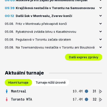
06:05
Noskové první zápas po Wimbledonu nevyšel
05:39
Krejčíková nestačila v Torontu na Samsonovovou
00:12
Další šok v Montrealu, Zverev končí
05.08.
Fritz v Montrealu překvapivě končí
05.08.
Rybakinová zvládla bitvu s Kasatkinovou
05.08.
Pegulaová v Torontu začala obratem
05.08.
Na Townsendovou nestačila v Torontu ani Bouzková
Další expres zprávy
Aktuální turnaje
Hlavní turnaje
Turnaje nižší úrovně
Montreal
$9.4M
31
Toronto WTA
$7.4M
32