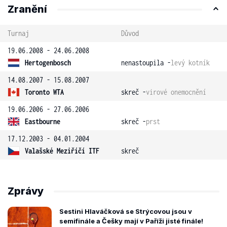
Zranění
Turnaj
Důvod
19.06.2008 - 24.06.2008
Hertogenbosch
nenastoupila -
levý kotník
14.08.2007 - 15.08.2007
Toronto WTA
skreč -
virové onemocnění
19.06.2006 - 27.06.2006
Eastbourne
skreč -
prst
17.12.2003 - 04.01.2004
Valašské Meziříčí ITF
skreč
Zprávy
Sestini Hlaváčková se Strýcovou jsou v
semifinále a Češky mají v Paříži jisté finále!