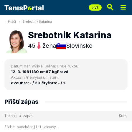
Hráči
Srebotnik Katarina
Srebotnik Katarina
45
žena
Slovinsko
Datum nar.:
Výška:
Váha:
Hraje rukou:
12. 3. 1981
180 cm
67 kg
Pravá
Aktuální/nejvyšší umístění:
dvouhra: - / 20.
čtyřhra: - / 1.
Příští zápas
Turnaj a zápas
Kurs
Žádné nadcházející zápasy.