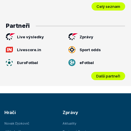
Celý seznam
Partneři
Live výsledky
Zprávy
Livescore.in
Sport odds
EuroFotbal
eFotbal
Další partneři
Hráči
Zprávy
Novak Djokovič
Aktuality