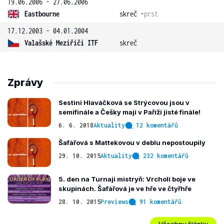
19.06.2006 - 27.06.2006
Eastbourne
skreč -
prst
17.12.2003 - 04.01.2004
Valašské Meziříčí ITF
skreč
Zprávy
Sestini Hlaváčková se Strýcovou jsou v
semifinále a Češky mají v Paříži jisté finále!
6. 6. 2018
Aktuality
12 komentářů
Šafářová s Mattekovou v deblu nepostoupily
29. 10. 2015
Aktuality
232 komentářů
5. den na Turnaji mistryň: Vrcholí boje ve
skupinách. Šafářová je ve hře ve čtyřhře
28. 10. 2015
Previews
91 komentářů
Všechny články