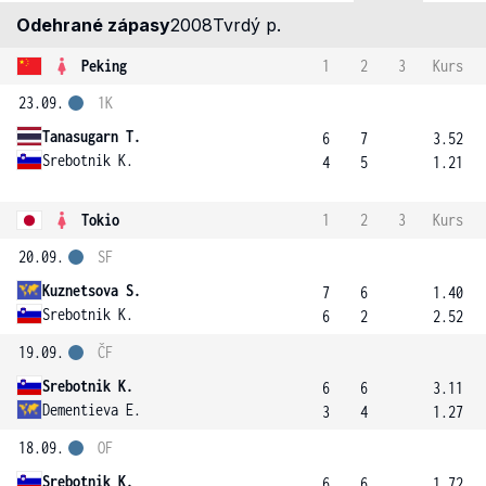
Odehrané zápasy
2008
Tvrdý p.
Peking
1
2
3
Kurs
23.09.
1K
Tanasugarn T.
6
7
3.52
Srebotnik K.
4
5
1.21
Tokio
1
2
3
Kurs
20.09.
SF
Kuznetsova S.
7
6
1.40
Srebotnik K.
6
2
2.52
19.09.
ČF
Srebotnik K.
6
6
3.11
Dementieva E.
3
4
1.27
18.09.
OF
Srebotnik K.
6
6
1.72