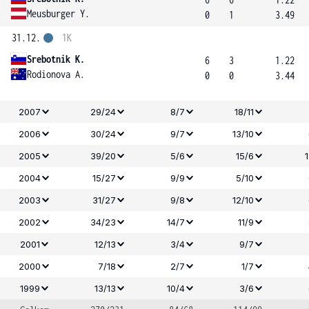
Meusburger Y.
0
1
3.49
31.12.
1K
Srebotnik K.
6
3
1.22
Rodionova A.
0
0
3.44
2007
29/24
8/7
18/11
2006
30/24
9/7
13/10
2005
39/20
5/6
15/6
2004
15/27
9/9
5/10
2003
31/27
9/8
12/10
2002
34/23
14/7
11/9
2001
12/13
3/4
9/7
2000
7/18
2/7
1/7
1999
13/13
10/4
3/6