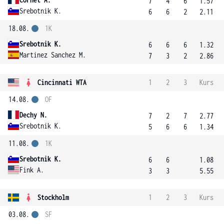
7
4
6
1.57
Srebotnik K.
6
6
2
2.11
18.08.
1K
Srebotnik K.
6
6
6
1.32
Martinez Sanchez M.
7
3
2
2.86
Cincinnati WTA
1
2
3
Kurs
14.08.
OF
Dechy N.
7
2
7
2.77
Srebotnik K.
5
6
6
1.34
11.08.
1K
Srebotnik K.
6
6
1.08
Fink A.
3
3
5.55
Stockholm
1
2
3
Kurs
03.08.
SF