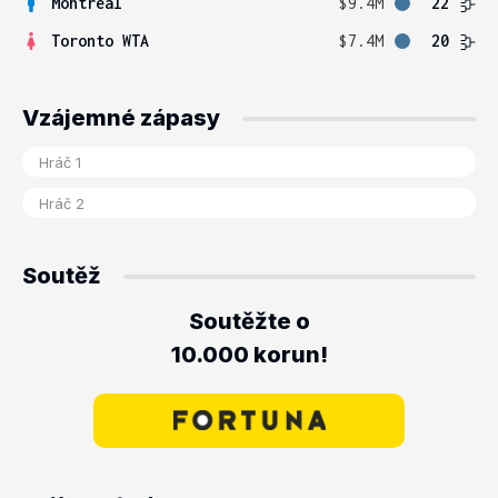
Montreal
$9.4M
22
Toronto WTA
$7.4M
20
Vzájemné zápasy
Soutěž
Soutěžte o
10.000 korun!