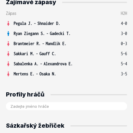
Zajímavé zápasy
Zápas
H2H
Pegula J.
-
Shnaider D.
4-0
Ryan Ziegann S.
-
Gadecki T.
3-0
Brantmeier R.
-
Mandlik E.
0-3
Sakkari M.
-
Gauff C.
5-6
Sabalenka A.
-
Alexandrova E.
5-4
Mertens E.
-
Osaka N.
3-5
Profily hráčů
Sázkařský žebříček