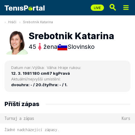
Hráči
Srebotnik Katarina
Srebotnik Katarina
45
žena
Slovinsko
Datum nar.:
Výška:
Váha:
Hraje rukou:
12. 3. 1981
180 cm
67 kg
Pravá
Aktuální/nejvyšší umístění:
dvouhra: - / 20.
čtyřhra: - / 1.
Příští zápas
Turnaj a zápas
Kurs
Žádné nadcházející zápasy.