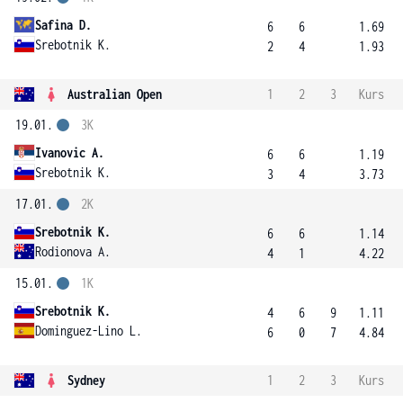
Safina D.
6
6
1.69
Srebotnik K.
2
4
1.93
Australian Open
1
2
3
Kurs
19.01.
3K
Ivanovic A.
6
6
1.19
Srebotnik K.
3
4
3.73
17.01.
2K
Srebotnik K.
6
6
1.14
Rodionova A.
4
1
4.22
15.01.
1K
Srebotnik K.
4
6
9
1.11
Dominguez-Lino L.
6
0
7
4.84
Sydney
1
2
3
Kurs