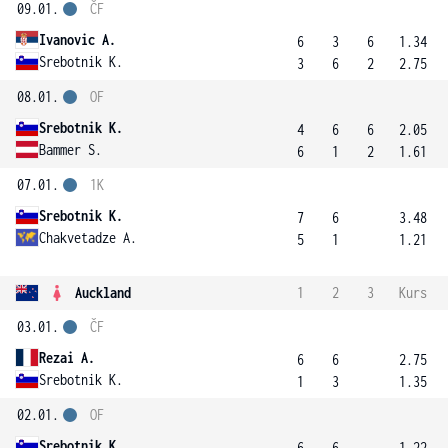
09.01.
ČF
Ivanovic A.
6
3
6
1.34
Srebotnik K.
3
6
2
2.75
08.01.
OF
Srebotnik K.
4
6
6
2.05
Bammer S.
6
1
2
1.61
07.01.
1K
Srebotnik K.
7
6
3.48
Chakvetadze A.
5
1
1.21
Auckland
1
2
3
Kurs
03.01.
ČF
Rezai A.
6
6
2.75
Srebotnik K.
1
3
1.35
02.01.
OF
Srebotnik K.
6
6
1.22