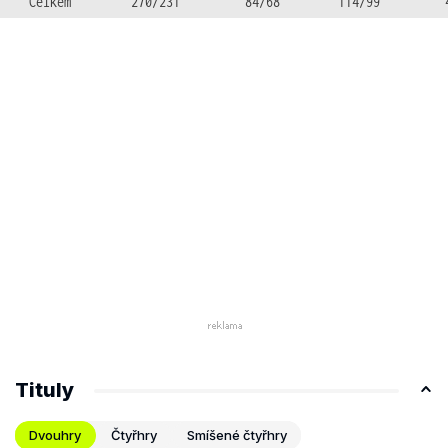
Celkem
270/231
84/68
114/99
Tituly
Dvouhry
Čtyřhry
Smíšené čtyřhry