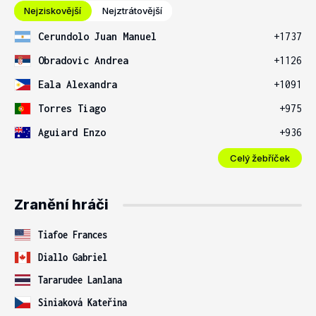
Nejziskovější
Nejztrátovější
Cerundolo Juan Manuel
+1737
Obradovic Andrea
+1126
Eala Alexandra
+1091
Torres Tiago
+975
Aguiard Enzo
+936
Celý žebříček
Zranění hráči
Tiafoe Frances
Diallo Gabriel
Tararudee Lanlana
Siniaková Kateřina