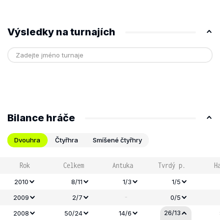
Výsledky na turnajích
Bilance hráče
Dvouhra
Čtyřhra
Smíšené čtyřhry
Rok
Celkem
Antuka
Tvrdý p.
H
2010
8/11
1/3
1/5
-
2009
2/7
0/5
26/13
2008
50/24
14/6