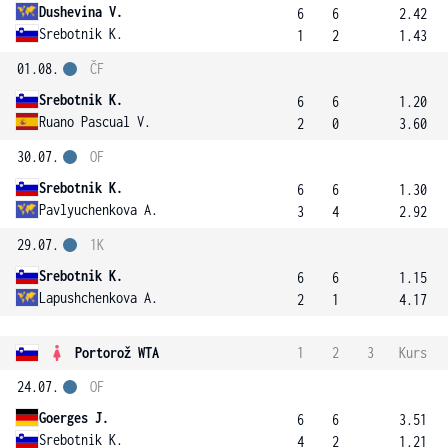
Dushevina V.
6
6
2.42
Srebotnik K.
1
2
1.43
01.08.
ČF
Srebotnik K.
6
6
1.20
Ruano Pascual V.
2
0
3.60
30.07.
OF
Srebotnik K.
6
6
1.30
Pavlyuchenkova A.
3
4
2.92
29.07.
1K
Srebotnik K.
6
6
1.15
Lapushchenkova A.
2
1
4.17
Portorož WTA
1
2
3
Kurs
24.07.
OF
Goerges J.
6
6
3.51
Srebotnik K.
4
2
1.21