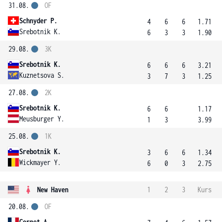
31.08.
OF
Schnyder P.
4
6
6
1.71
Srebotnik K.
6
3
3
1.90
29.08.
3K
Srebotnik K.
6
6
6
3.21
Kuznetsova S.
3
7
3
1.25
27.08.
2K
Srebotnik K.
6
6
1.17
Meusburger Y.
1
3
3.99
25.08.
1K
Srebotnik K.
3
6
6
1.34
Wickmayer Y.
6
0
3
2.75
New Haven
1
2
3
Kurs
20.08.
OF
Cornet A.