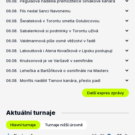
06.08.
Pegulaová nadělila přemožitelce Siniakové kanára
06.08.
Fils nedal šanci Navonemu
06.08.
Šwiateková v Torontu smetla Golubicovou
06.08.
Sabalenková si podmínky v Torontu užívá
06.08.
Valdmannová píše osmé vítězství v řadě
06.08.
Laboutková i Alena Kovačková v Lipsku postupují
06.08.
Knutsonová je ve Varšavě v semifinále
06.08.
Lehečka a Bartůňková o osmifinále na Masters
06.08.
Monfils nadělil Tienovi kanára, přesto padl
Další expres zprávy
Aktuální turnaje
Hlavní turnaje
Turnaje nižší úrovně