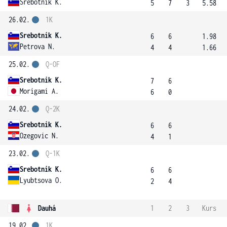
Srebotnik K.
5
7
3
5.58
26.02.
1K
Srebotnik K.
6
6
1.98
Petrova N.
4
4
1.66
25.02.
Q-OF
Srebotnik K.
7
6
Morigami A.
6
0
24.02.
Q-2K
Srebotnik K.
6
6
Ozegovic N.
4
1
23.02.
Q-1K
Srebotnik K.
6
6
Lyubtsova O.
2
4
Dauhá
1
2
3
Kurs
19.02.
1K