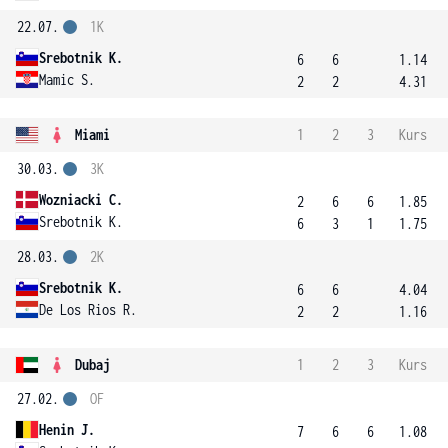
22.07.
1K
Srebotnik K.
6
6
1.14
Mamic S.
2
2
4.31
Miami
1
2
3
Kurs
30.03.
3K
Wozniacki C.
2
6
6
1.85
Srebotnik K.
6
3
1
1.75
28.03.
2K
Srebotnik K.
6
6
4.04
De Los Rios R.
2
2
1.16
Dubaj
1
2
3
Kurs
27.02.
OF
Henin J.
7
6
6
1.08