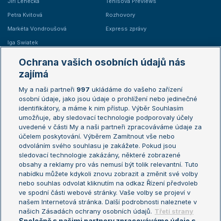
Jiří Lehečka
Tenisová Previews
Petra Kvitová
Rozhovory
Markéta Vondroušová
Express zprávy
Iga Swiatek
Marie Bouzková
Ochrana vašich osobních údajů nás
Žebříčky
Kalendář turnajů
zajímá
My a naši partneři
997
ukládáme do vašeho zařízení
Žebříček ATP (muži)
Australian Open
osobní údaje, jako jsou údaje o prohlížení nebo jedinečné
Žebříček WTA (ženy)
French Open
identifikátory, a máme k nim přístup. Výběr Souhlasím
umožňuje, aby sledovací technologie podporovaly účely
Sázkařský žebříček
Wimbledon
uvedené v části My a naši partneři zpracováváme údaje za
US Open
účelem poskytování. Výběrem Zamítnout vše nebo
odvoláním svého souhlasu je zakážete. Pokud jsou
Turnaj mistrů
sledovací technologie zakázány, některé zobrazené
Turnaj mistryň
obsahy a reklamy pro vás nemusí být tolik relevantní. Tuto
Aktualní trendy
nabídku můžete kdykoli znovu zobrazit a změnit své volby
nebo souhlas odvolat kliknutím na odkaz Řízení předvoleb
ve spodní části webové stránky. Vaše volby se projeví v
Fotbalové přestupy
našem Internetová stránka. Další podrobnosti naleznete v
Livesport Daily
našich Zásadách ochrany osobních údajů.
Třetí strany
Společně s našimi partnery zpracováváme údaje s
LS Prague Open