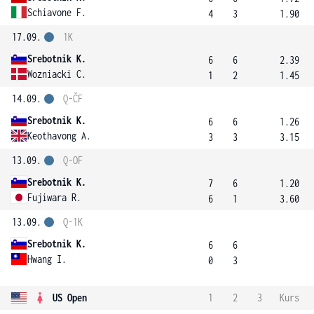
Schiavone F.
4
3
1.90
17.09.
1K
Srebotnik K.
6
6
2.39
Wozniacki C.
1
2
1.45
14.09.
Q-ČF
Srebotnik K.
6
6
1.26
Keothavong A.
3
3
3.15
13.09.
Q-OF
Srebotnik K.
7
6
1.20
Fujiwara R.
6
1
3.60
13.09.
Q-1K
Srebotnik K.
6
6
Hwang I.
0
3
US Open
1
2
3
Kurs