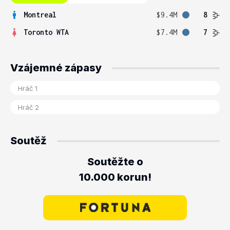
Montreal
$9.4M
8
Toronto WTA
$7.4M
7
Vzájemné zápasy
Soutěž
Soutěžte o
10.000 korun!