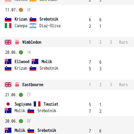
11.07.
OF
Krizan
/
Srebotnik
6
6
Canepa
/
Diaz-Oliva
2
1
Wimbledon
1
2
3
Kurs
28.06.
1K
Ellwood
/
Molik
7
6
Krizan
/
Srebotnik
5
3
Eastbourne
1
2
3
Kurs
21.06.
ČF
Sugiyama
/
Tauziat
5
1
Molik
/
Srebotnik
7
2
20.06.
OF
Molik
/
Srebotnik
7
6