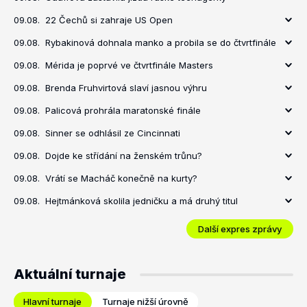
09.08.
22 Čechů si zahraje US Open
09.08.
Rybakinová dohnala manko a probila se do čtvrtfinále
09.08.
Mérida je poprvé ve čtvrtfinále Masters
09.08.
Brenda Fruhvirtová slaví jasnou výhru
09.08.
Palicová prohrála maratonské finále
09.08.
Sinner se odhlásil ze Cincinnati
09.08.
Dojde ke střídání na ženském trůnu?
09.08.
Vrátí se Macháč konečně na kurty?
09.08.
Hejtmánková skolila jedničku a má druhý titul
Další expres zprávy
Aktuální turnaje
Hlavní turnaje
Turnaje nižší úrovně