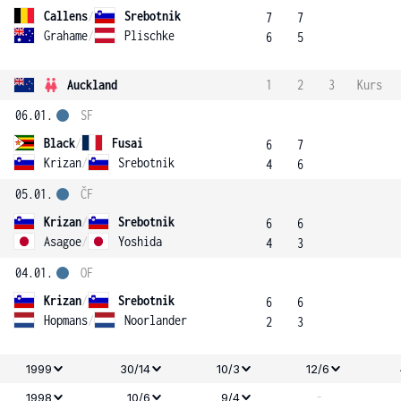
Callens
/
Srebotnik
7
7
Grahame
/
Plischke
6
5
Auckland
1
2
3
Kurs
06.01.
SF
Black
/
Fusai
6
7
Krizan
/
Srebotnik
4
6
05.01.
ČF
Krizan
/
Srebotnik
6
6
Asagoe
/
Yoshida
4
3
04.01.
OF
Krizan
/
Srebotnik
6
6
Hopmans
/
Noorlander
2
3
1999
30/14
10/3
12/6
-
1998
10/6
9/4