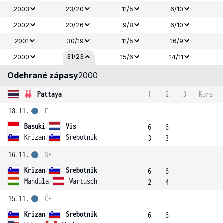
2003
23/20
11/5
6/10
2002
20/26
9/8
6/10
2001
30/19
11/5
16/9
31/23
2000
15/6
14/11
Odehrané zápasy
2000
Pattaya
1
2
3
Kurs
18.11.
F
Basuki
/
Vis
6
6
Krizan
/
Srebotnik
3
3
16.11.
SF
Krizan
/
Srebotnik
6
6
Mandula
/
Wartusch
2
4
15.11.
ČF
Krizan
/
Srebotnik
6
6