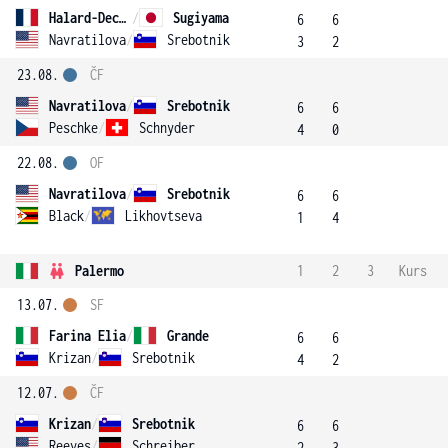
Halard-Decugis
/
Sugiyama
6
6
Navratilova
/
Srebotnik
3
2
23.08.
ČF
Navratilova
/
Srebotnik
6
6
Peschke
/
Schnyder
4
0
22.08.
OF
Navratilova
/
Srebotnik
6
6
Black
/
Likhovtseva
1
4
Palermo
1
2
3
Kurs
13.07.
SF
Farina Elia
/
Grande
6
6
Krizan
/
Srebotnik
4
2
12.07.
ČF
Krizan
/
Srebotnik
6
6
Reeves
/
Schreiber
2
3