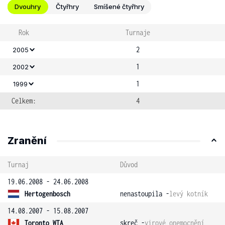
Dvouhry
Čtyřhry
Smíšené čtyřhry
Rok
Turnaje
2
2005
1
2002
1
1999
Celkem:
4
Zranění
Turnaj
Důvod
19.06.2008 - 24.06.2008
Hertogenbosch
nenastoupila -
levý kotník
14.08.2007 - 15.08.2007
Toronto WTA
skreč -
virové onemocnění