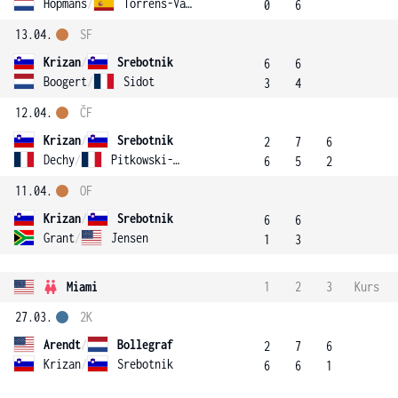
Hopmans
/
Torrens-Valero
0
6
13.04.
SF
Krizan
/
Srebotnik
6
6
Boogert
/
Sidot
3
4
12.04.
ČF
Krizan
/
Srebotnik
2
7
6
Dechy
/
Pitkowski-Malcor
6
5
2
11.04.
OF
Krizan
/
Srebotnik
6
6
Grant
/
Jensen
1
3
Miami
1
2
3
Kurs
27.03.
2K
Arendt
/
Bollegraf
2
7
6
Krizan
/
Srebotnik
6
6
1