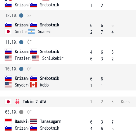
Krizan
/
Srebotnik
1
2
12.10.
SF
Krizan
/
Srebotnik
6
6
6
Smith
/
Suarez
2
7
4
11.10.
ČF
Krizan
/
Srebotnik
4
6
6
Frazier
/
Schlukebir
6
3
2
10.10.
OF
Krizan
/
Srebotnik
6
6
Snyder
/
Webb
1
1
Tokio 2 WTA
1
2
3
Kurs
03.10.
OF
Basuki
/
Tanasugarn
6
3
7
Krizan
/
Srebotnik
4
6
5