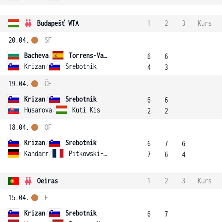
Budapešť WTA
1
2
3
Kurs
20.04.
SF
Bacheva
/
Torrens-Valero
6
6
Krizan
/
Srebotnik
4
3
19.04.
ČF
Krizan
/
Srebotnik
6
6
Husarova
/
Kuti Kis
2
2
18.04.
OF
Krizan
/
Srebotnik
6
7
6
Kandarr
/
Pitkowski-Malcor
7
6
4
Oeiras
1
2
3
Kurs
15.04.
F
Krizan
/
Srebotnik
6
7