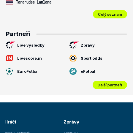
Tararudee Lanlana
Celý seznam
Partneři
Live výsledky
Zprávy
Livescore.in
Sport odds
EuroFotbal
eFotbal
Další partneři
Hráči
Zprávy