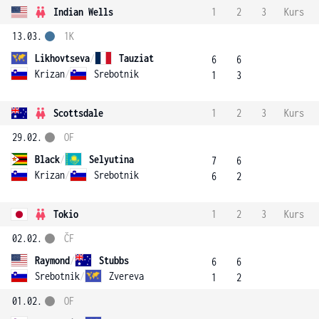
Indian Wells
1
2
3
Kurs
13.03.
1K
Likhovtseva
/
Tauziat
6
6
Krizan
/
Srebotnik
1
3
Scottsdale
1
2
3
Kurs
29.02.
OF
Black
/
Selyutina
7
6
Krizan
/
Srebotnik
6
2
Tokio
1
2
3
Kurs
02.02.
ČF
Raymond
/
Stubbs
6
6
Srebotnik
/
Zvereva
1
2
01.02.
OF