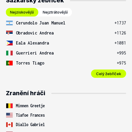
Sázkařský žebříček
Nejziskovější
Nejztrátovější
Cerundolo Juan Manuel
+1737
Obradovic Andrea
+1126
Eala Alexandra
+1081
Guerrieri Andrea
+995
Torres Tiago
+975
Celý žebříček
Zranění hráči
Minnen Greetje
Tiafoe Frances
Diallo Gabriel