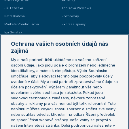
Novak Djokovič
Aktuality
Jiří Lehečka
Tenisová Previews
Petra Kvitová
Rozhovory
Markéta Vondroušová
Express zprávy
Iga Swiatek
Marie Bouzková
Ochrana vašich osobních údajů nás
Žebříčky
Kalendář turnajů
zajímá
My a naši partneři
999
ukládáme do vašeho zařízení
Žebříček ATP (muži)
Australian Open
osobní údaje, jako jsou údaje o prohlížení nebo jedinečné
Žebříček WTA (ženy)
French Open
identifikátory, a máme k nim přístup. Výběr Souhlasím
umožňuje, aby sledovací technologie podporovaly účely
Sázkařský žebříček
Wimbledon
uvedené v části My a naši partneři zpracováváme údaje za
US Open
účelem poskytování. Výběrem Zamítnout vše nebo
odvoláním svého souhlasu je zakážete. Pokud jsou
Turnaj mistrů
sledovací technologie zakázány, některé zobrazené
Turnaj mistryň
obsahy a reklamy pro vás nemusí být tolik relevantní. Tuto
Aktualní trendy
nabídku můžete kdykoli znovu zobrazit a změnit své volby
nebo souhlas odvolat kliknutím na odkaz Řízení předvoleb
ve spodní části webové stránky. Vaše volby se projeví v
Fotbalové přestupy
našem Internetová stránka. Další podrobnosti naleznete v
Livesport Daily