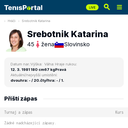
Hráči
Srebotnik Katarina
Srebotnik Katarina
45
žena
Slovinsko
Datum nar.:
Výška:
Váha:
Hraje rukou:
12. 3. 1981
180 cm
67 kg
Pravá
Aktuální/nejvyšší umístění:
dvouhra: - / 20.
čtyřhra: - / 1.
Příští zápas
Turnaj a zápas
Kurs
Žádné nadcházející zápasy.