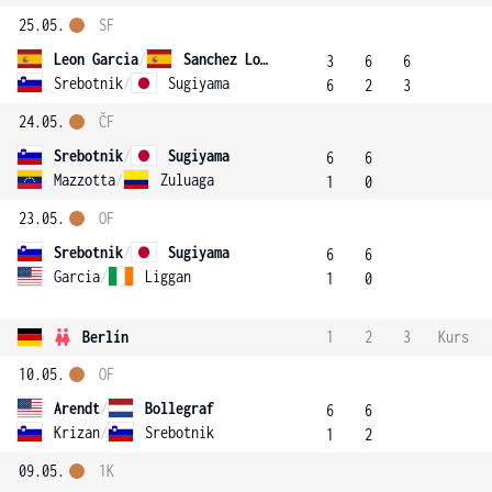
25.05.
SF
Leon Garcia
/
Sanchez Lorenzo
3
6
6
Srebotnik
/
Sugiyama
6
2
3
24.05.
ČF
Srebotnik
/
Sugiyama
6
6
Mazzotta
/
Zuluaga
1
0
23.05.
OF
Srebotnik
/
Sugiyama
6
6
Garcia
/
Liggan
1
0
Berlín
1
2
3
Kurs
10.05.
OF
Arendt
/
Bollegraf
6
6
Krizan
/
Srebotnik
1
2
09.05.
1K