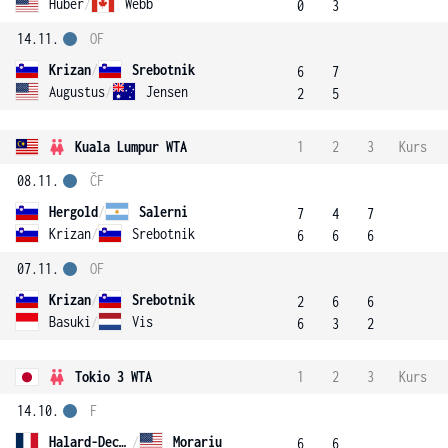
Huber
/
Webb
0
3
14.11.
OF
Krizan
/
Srebotnik
6
7
Augustus
/
Jensen
2
5
Kuala Lumpur WTA
1
2
3
Kurs
08.11.
ČF
Hergold
/
Salerni
7
4
7
Krizan
/
Srebotnik
6
6
6
07.11.
OF
Krizan
/
Srebotnik
2
6
6
Basuki
/
Vis
6
3
2
Tokio 3 WTA
1
2
3
Kurs
14.10.
F
Halard-Decugis
/
Morariu
6
6