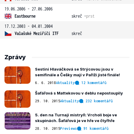
19.06.2006 - 27.06.2006
Eastbourne
skreč -
prst
17.12.2003 - 04.01.2004
Valašské Meziříčí ITF
skreč
Zprávy
Sestini Hlaváčková se Strýcovou jsou v
semifinále a Češky mají v Paříži jisté finále!
6. 6. 2018
Aktuality
12 komentářů
Šafářová s Mattekovou v deblu nepostoupily
29. 10. 2015
Aktuality
232 komentářů
5. den na Turnaji mistryň: Vrcholí boje ve
skupinách. Šafářová je ve hře ve čtyřhře
28. 10. 2015
Previews
91 komentářů