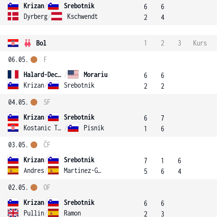
Krizan
/
Srebotnik
6
6
Dyrberg
/
Kschwendt
2
4
Bol
1
2
3
Kurs
06.05.
F
Halard-Decugis
/
Morariu
6
6
Krizan
/
Srebotnik
2
2
04.05.
SF
Krizan
/
Srebotnik
6
7
Kostanic Tosic
/
Pisnik
1
6
03.05.
ČF
Krizan
/
Srebotnik
7
1
6
Andres
/
Martinez-Granados
5
6
4
02.05.
OF
Krizan
/
Srebotnik
6
6
Pullin
/
Ramon
2
3