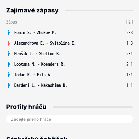
Zajímavé zápasy
Zápas
H2H
Fomin S.
-
Zhukov M.
2-3
Alexandrova E.
-
Svitolina E.
1-3
Menšík J.
-
Shelton B.
2-1
Lootsma N.
-
Koenders R.
2-1
Jodar R.
-
Fils A.
1-1
Darderi L.
-
Nakashima B.
1-1
Profily hráčů