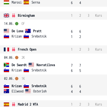
Marosi
/
Serna
6
4
Birmingham
1
2
3
Kurs
14.06.
OF
De Lone
/
Pratt
6
6
Krizan
/
Srebotnik
1
2
French Open
1
2
3
Kurs
04.06.
2K
De Swardt
/
Navratilova
7
7
Krizan
/
Srebotnik
6
5
02.06.
1K
Krizan
/
Srebotnik
6
6
Ellwood
/
Osterloh
4
4
Madrid 2 WTA
1
2
3
Kurs