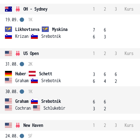
OH - Sydney
1
2
3
Kurs
19.09.
1K
Likhovtseva
/
Myskina
7
6
Krizan
/
Srebotnik
6
3
US Open
1
2
3
Kurs
31.08.
2K
Huber
/
Schett
3
6
6
Graham
/
Srebotnik
6
4
2
30.08.
1K
Graham
/
Srebotnik
6
6
Cochran
/
Schlukebir
3
2
New Haven
1
2
3
Kurs
24.08.
SF