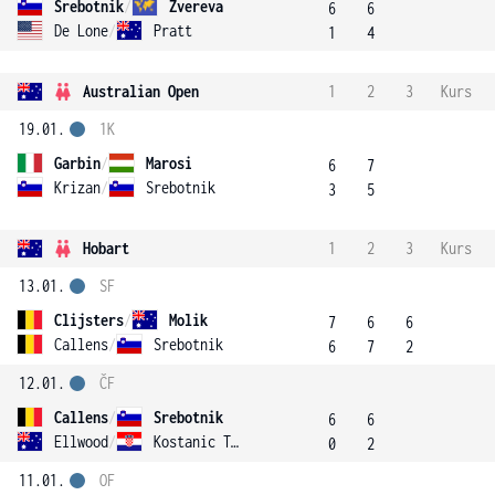
Srebotnik
/
Zvereva
6
6
De Lone
/
Pratt
1
4
Australian Open
1
2
3
Kurs
19.01.
1K
Garbin
/
Marosi
6
7
Krizan
/
Srebotnik
3
5
Hobart
1
2
3
Kurs
13.01.
SF
Clijsters
/
Molik
7
6
6
Callens
/
Srebotnik
6
7
2
12.01.
ČF
Callens
/
Srebotnik
6
6
Ellwood
/
Kostanic Tosic
0
2
11.01.
OF