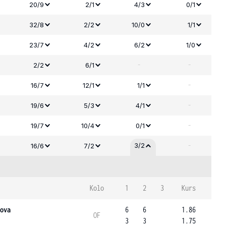
20/9
2/1
4/3
0/1
32/8
2/2
10/0
1/1
23/7
4/2
6/2
1/0
-
-
2/2
6/1
-
16/7
12/1
1/1
-
19/6
5/3
4/1
-
19/7
10/4
0/1
-
3/2
16/6
7/2
Kolo
1
2
3
Kurs
ova
6
6
1.86
OF
3
3
1.75