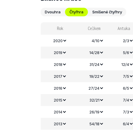
Dvouhra
Čtyřhra
Smíšené čtyřhry
Rok
Celkem
Antuka
2020
4/10
2/3
2019
14/28
5/6
2018
31/24
12/4
2017
19/22
7/5
2016
27/24
6/5
2015
32/21
7/4
2014
26/19
7/3
2013
54/18
6/4