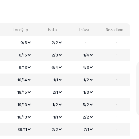
Tvrdý p.
Hala
Tráva
Nezadáno
-
-
0/5
2/2
-
6/15
2/3
1/4
-
9/13
6/4
4/3
-
10/14
1/1
1/2
-
18/15
2/1
1/3
-
19/13
1/2
5/2
-
16/13
1/1
2/2
-
39/11
2/2
7/1