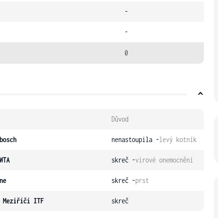
-
-
0
Důvod
bosch
nenastoupila -
levý kotník
WTA
skreč -
virové onemocnění
ne
skreč -
prst
 Meziříčí ITF
skreč