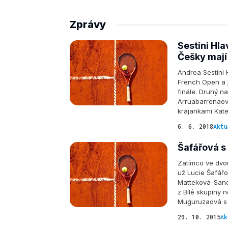
Zprávy
Sestini Hl
Češky mají v
Andrea Sestini 
French Open a j
finále. Druhý n
Arruabarrenaovo
krajankami Kate
6. 6. 2018
Aktu
Šafářová s
Zatímco ve dvou
už Lucie Šafářo
Matteková-Sand
z Bílé skupiny n
Muguruzaová s 
29. 10. 2015
Ak