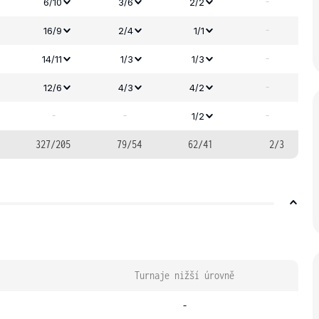
-
6/10
3/6
2/2
-
16/9
2/4
1/1
-
14/11
1/3
1/3
-
12/6
4/3
4/2
-
-
-
1/2
327/205
79/54
62/41
2/3
Turnaje nižší úrovně
-