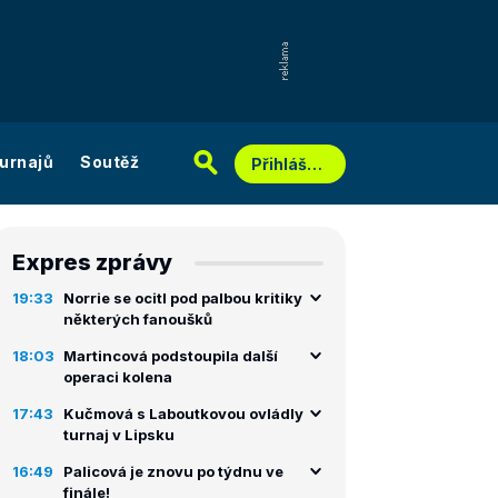
urnajů
Soutěž
Přihlášení
Expres zprávy
19:33
Norrie se ocitl pod palbou kritiky
některých fanoušků
18:03
Martincová podstoupila další
operaci kolena
17:43
Kučmová s Laboutkovou ovládly
turnaj v Lipsku
16:49
Palicová je znovu po týdnu ve
finále!