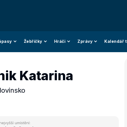
ápasy
Žebříčky
Hráči
Zprávy
Kalendář t
nik Katarina
lovinsko
nejvyšší umístění: