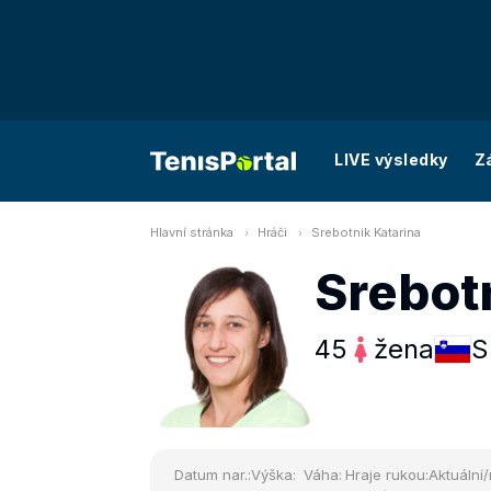
LIVE výsledky
Z
Hlavní stránka
Hráči
Srebotnik Katarina
Srebot
45
žena
S
Datum nar.:
Výška:
Váha:
Hraje rukou:
Aktuální/