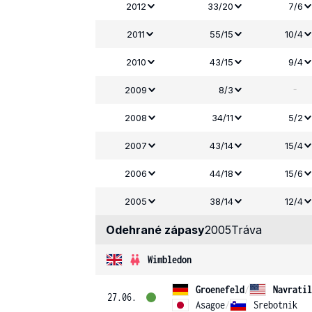
2012
33/20
7/6
2011
55/15
10/4
2010
43/15
9/4
-
2009
8/3
2008
34/11
5/2
2007
43/14
15/4
2006
44/18
15/6
2005
38/14
12/4
Odehrané zápasy
2005
Tráva
Wimbledon
Groenefeld
/
Navratil
27.06.
Asagoe
/
Srebotnik