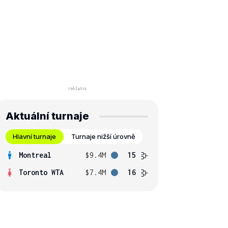
Aktuální turnaje
Hlavní turnaje
Turnaje nižší úrovně
Montreal
$9.4M
15
Toronto WTA
$7.4M
16