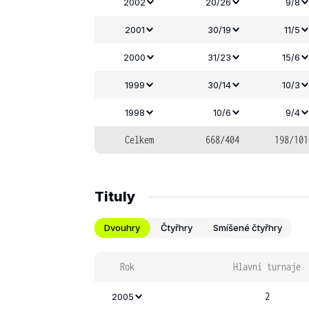
2002
20/26
9/8
2001
30/19
11/5
2000
31/23
15/6
1999
30/14
10/3
1998
10/6
9/4
Celkem
668/404
198/101
Tituly
Dvouhry
Čtyřhry
Smíšené čtyřhry
Rok
Hlavní turnaje
2
2005