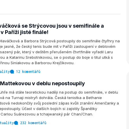
aváčková se Strýcovou jsou v semifinále a
 Paříži jisté finále!
Hlaváčková a Barbora Strýcová postoupily do semifinále čtyřhry na
e jasné, že český tenis bude mít v Paříži zastoupení v deblovém
asazený pár, který v deštěm přerušeném čtvrtfinále vyřadil Laru
u a Katarinu Srebotnikovou, se o postup do boje o titul utká s
řinou Siniakovou a Barborou Krejčíkovou.
ality
12 komentářů
 Mattekovou v deblu nepostoupily
hře má stále teoretickou naději na postup do semifinále, v deblu
vá na Turnaji mistryň dohrála. Česká tenistka a Bethanie
sová nedokončily svůj poslední zápas kvůli zranění Američanky a
epostoupily. Účast v dalších bojích si zajistily Španělky
Carlou Suárezovou a tchajwanský pár Chan/Chan.
tuality
232 komentářů