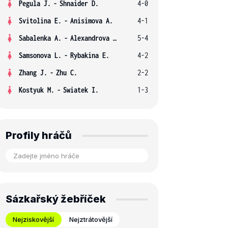
Pegula J.
-
Shnaider D.
4-0
Svitolina E.
-
Anisimova A.
4-1
Sabalenka A.
-
Alexandrova E.
5-4
Samsonova L.
-
Rybakina E.
4-2
Zhang J.
-
Zhu C.
2-2
Kostyuk M.
-
Swiatek I.
1-3
Profily hráčů
Sázkařský žebříček
Nejziskovější
Nejztrátovější