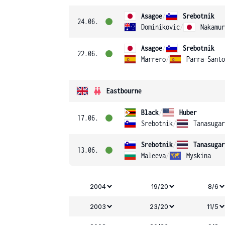
Asagoe
/
Srebotnik
24.06.
Dominikovic
/
Nakamur
Asagoe
/
Srebotnik
22.06.
Marrero
/
Parra-Santo
Eastbourne
Black
/
Huber
17.06.
Srebotnik
/
Tanasugar
Srebotnik
/
Tanasugar
13.06.
Maleeva
/
Myskina
2004
19/20
8/6
2003
23/20
11/5