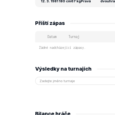
12. 3. 1981
180 cm
67 kg
Pravá
dvouhra:
Příští zápas
Datum
Turnaj
Žádné nadcházející zápasy.
Výsledky na turnajích
Bilance hráče