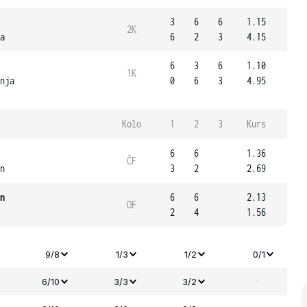
3
6
6
1.15
2K
a
6
2
3
4.15
6
3
6
1.10
1K
nja
0
6
3
4.95
Kolo
1
2
3
Kurs
6
6
1.36
ČF
n
3
2
2.69
n
6
6
2.13
OF
2
4
1.56
9/8
1/3
1/2
0/1
-
6/10
3/3
3/2