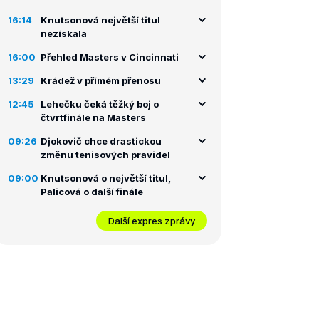
16:14
Knutsonová největší titul
nezískala
16:00
Přehled Masters v Cincinnati
13:29
Krádež v přímém přenosu
12:45
Lehečku čeká těžký boj o
čtvrtfinále na Masters
09:26
Djokovič chce drastickou
změnu tenisových pravidel
09:00
Knutsonová o největší titul,
Palicová o další finále
Další expres zprávy