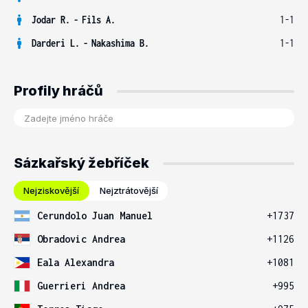
Jodar R.
-
Fils A.
1-1
Darderi L.
-
Nakashima B.
1-1
Profily hráčů
Sázkařský žebříček
Nejziskovější
Nejztrátovější
Cerundolo Juan Manuel
+1737
Obradovic Andrea
+1126
Eala Alexandra
+1081
Guerrieri Andrea
+995