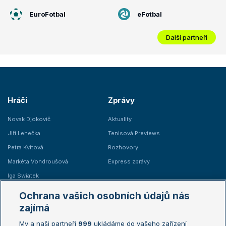
EuroFotbal
eFotbal
Další partneři
Hráči
Zprávy
Novak Djokovič
Aktuality
Jiří Lehečka
Tenisová Previews
Petra Kvitová
Rozhovory
Markéta Vondroušová
Express zprávy
Iga Swiatek
Marie Bouzková
Ochrana vašich osobních údajů nás
Žebříčky
Kalendář turnajů
zajímá
My a naši partneři
999
ukládáme do vašeho zařízení
Žebříček ATP (muži)
Australian Open