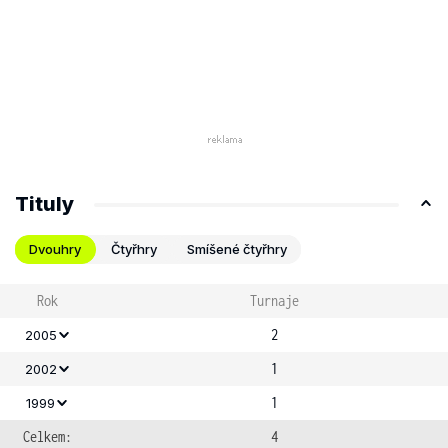
Tituly
Dvouhry
Čtyřhry
Smíšené čtyřhry
Rok
Turnaje
2
2005
1
2002
1
1999
Celkem:
4