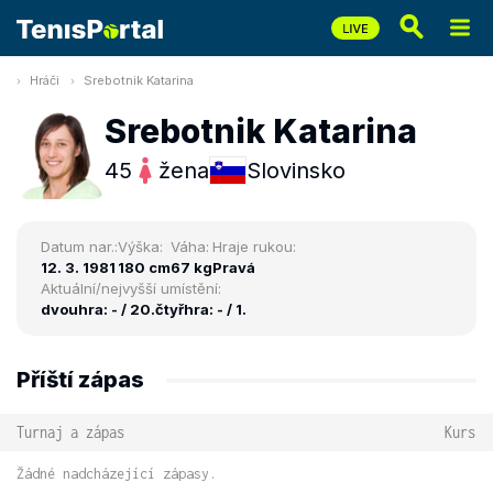
Hráči
Srebotnik Katarina
Srebotnik Katarina
45
žena
Slovinsko
Datum nar.:
Výška:
Váha:
Hraje rukou:
12. 3. 1981
180 cm
67 kg
Pravá
Aktuální/nejvyšší umístění:
dvouhra: - / 20.
čtyřhra: - / 1.
Příští zápas
Turnaj a zápas
Kurs
Žádné nadcházející zápasy.