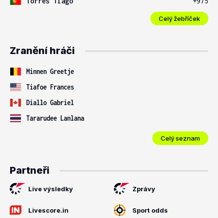
Torres Tiago
+975
Celý žebříček
Zranění hráči
Minnen Greetje
Tiafoe Frances
Diallo Gabriel
Tararudee Lanlana
Celý seznam
Partneři
Live výsledky
Zprávy
Livescore.in
Sport odds