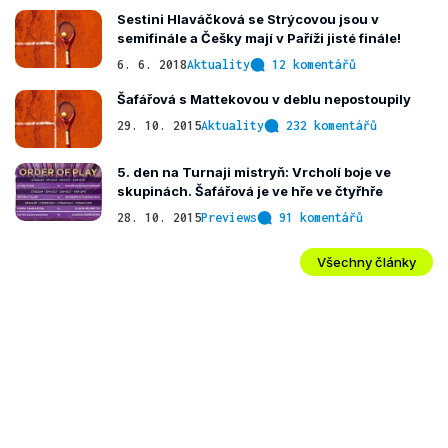
Sestini Hlaváčková se Strýcovou jsou v
semifinále a Češky mají v Paříži jisté finále!
6. 6. 2018
Aktuality
12 komentářů
Šafářová s Mattekovou v deblu nepostoupily
29. 10. 2015
Aktuality
232 komentářů
5. den na Turnaji mistryň: Vrcholí boje ve
skupinách. Šafářová je ve hře ve čtyřhře
28. 10. 2015
Previews
91 komentářů
Všechny články