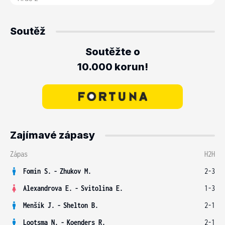
Soutěž
Soutěžte o
10.000 korun!
Zajímavé zápasy
Zápas
H2H
Fomin S.
-
Zhukov M.
2-3
Alexandrova E.
-
Svitolina E.
1-3
Menšík J.
-
Shelton B.
2-1
Lootsma N.
-
Koenders R.
2-1