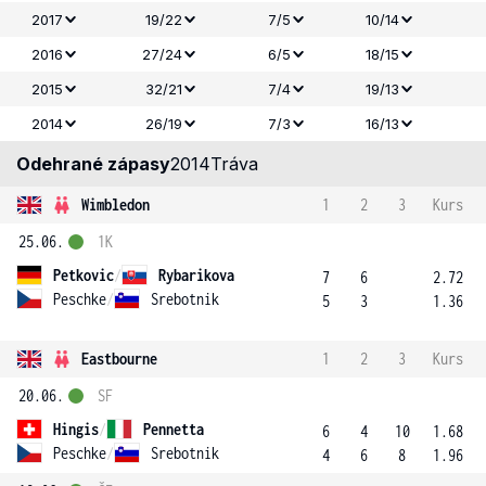
2017
19/22
7/5
10/14
2016
27/24
6/5
18/15
2015
32/21
7/4
19/13
2014
26/19
7/3
16/13
Odehrané zápasy
2014
Tráva
Wimbledon
1
2
3
Kurs
25.06.
1K
Petkovic
/
Rybarikova
7
6
2.72
Peschke
/
Srebotnik
5
3
1.36
Eastbourne
1
2
3
Kurs
20.06.
SF
Hingis
/
Pennetta
6
4
10
1.68
Peschke
/
Srebotnik
4
6
8
1.96