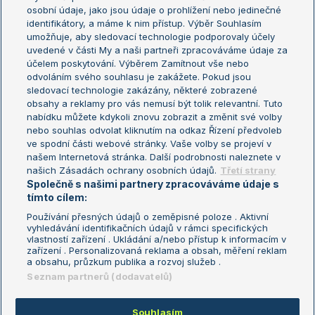
osobní údaje, jako jsou údaje o prohlížení nebo jedinečné
Žebříček WTA (ženy)
French Open
identifikátory, a máme k nim přístup. Výběr Souhlasím
umožňuje, aby sledovací technologie podporovaly účely
Sázkařský žebříček
Wimbledon
uvedené v části My a naši partneři zpracováváme údaje za
US Open
účelem poskytování. Výběrem Zamítnout vše nebo
odvoláním svého souhlasu je zakážete. Pokud jsou
Turnaj mistrů
sledovací technologie zakázány, některé zobrazené
Turnaj mistryň
obsahy a reklamy pro vás nemusí být tolik relevantní. Tuto
Aktualní trendy
nabídku můžete kdykoli znovu zobrazit a změnit své volby
nebo souhlas odvolat kliknutím na odkaz Řízení předvoleb
ve spodní části webové stránky. Vaše volby se projeví v
Fotbalové přestupy
našem Internetová stránka. Další podrobnosti naleznete v
Livesport Daily
našich Zásadách ochrany osobních údajů.
Třetí strany
Společně s našimi partnery zpracováváme údaje s
LS Prague Open
tímto cílem:
Používání přesných údajů o zeměpisné poloze . Aktivní
vyhledávání identifikačních údajů v rámci specifických
vlastností zařízení . Ukládání a/nebo přístup k informacím v
Podmínky užití
Nastavení soukromí
zařízení . Personalizovaná reklama a obsah, měření reklam
GDPR a žurnalistika
Reklama
a obsahu, průzkum publika a rozvoj služeb .
Informace o zpracování osobních
Kontakt
Seznam partnerů (dodavatelů)
údajů
Tiráž
Souhlasím