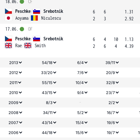
18.06.
ČF
Peschke
/
Srebotnik
6
6
1.31
Aoyama
/
Niculescu
2
3
2.92
17.06.
OF
Peschke
/
Srebotnik
6
4
10
1.13
Rae
/
Smith
2
6
4
4.39
2013
54/18
6/4
39/11
2012
33/20
7/6
20/9
2011
55/15
10/4
32/8
2010
43/15
9/4
23/7
-
2009
8/3
2/2
2008
34/11
5/2
16/7
2007
43/14
15/4
19/6
2006
44/18
15/6
19/7