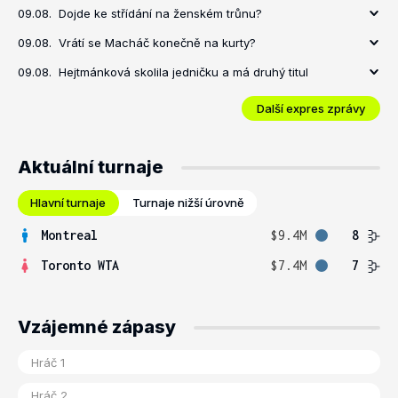
09.08.
Dojde ke střídání na ženském trůnu?
09.08.
Vrátí se Macháč konečně na kurty?
09.08.
Hejtmánková skolila jedničku a má druhý titul
Další expres zprávy
Aktuální turnaje
Hlavní turnaje
Turnaje nižší úrovně
Montreal
$9.4M
8
Toronto WTA
$7.4M
7
Vzájemné zápasy