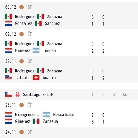
03.12.
SF
Rodriguez
/
Zarazua
6
6
Gonzalez
/
Sanchez
1
1
02.12.
ČF
Rodriguez
/
Zarazua
6
6
Gimenez
/
Tumosa
2
2
30.11.
OF
Rodriguez
/
Zarazua
6
6
Talcott
/
Wuarin
1
2
Santiago 3 ITF
1
2
3
Kurs
25.11.
ČF
Giangreco Campiz
/
Rescaldani
7
6
Gimenez
/
Zarazua
5
1
24.11.
OF