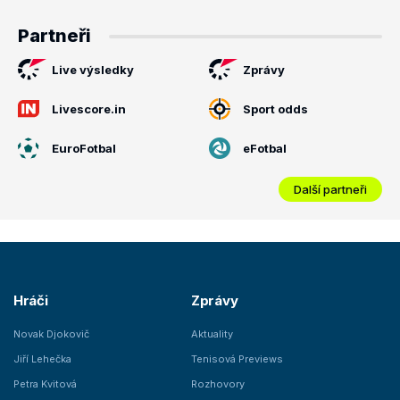
Partneři
Live výsledky
Zprávy
Livescore.in
Sport odds
EuroFotbal
eFotbal
Další partneři
Hráči
Zprávy
Novak Djokovič
Aktuality
Jiří Lehečka
Tenisová Previews
Petra Kvitová
Rozhovory