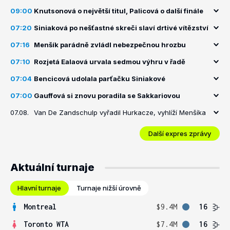
09:00
Knutsonová o největší titul, Palicová o další finále
07:20
Siniaková po nešťastné skreči slaví drtivé vítězství
07:16
Menšík parádně zvládl nebezpečnou hrozbu
07:10
Rozjetá Ealaová urvala sedmou výhru v řadě
07:04
Bencicová udolala parťačku Siniakové
07:00
Gauffová si znovu poradila se Sakkariovou
07.08.
Van De Zandschulp vyřadil Hurkacze, vyhlíží Menšíka
Další expres zprávy
Aktuální turnaje
Hlavní turnaje
Turnaje nižší úrovně
Montreal
$9.4M
16
Toronto WTA
$7.4M
16