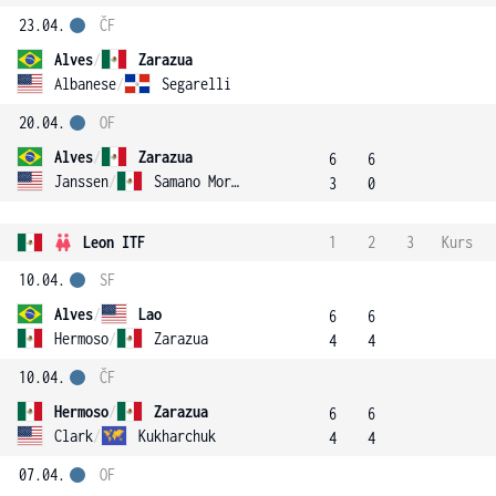
23.04.
ČF
Alves
/
Zarazua
Albanese
/
Segarelli
20.04.
OF
Alves
/
Zarazua
6
6
Janssen
/
Samano Moreno
3
0
Leon ITF
1
2
3
Kurs
10.04.
SF
Alves
/
Lao
6
6
Hermoso
/
Zarazua
4
4
10.04.
ČF
Hermoso
/
Zarazua
6
6
Clark
/
Kukharchuk
4
4
07.04.
OF