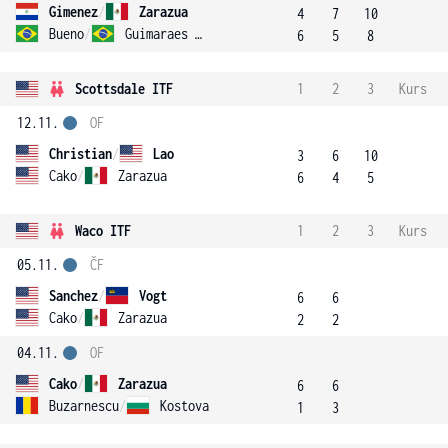
Gimenez
/
Zarazua
4
7
10
Bueno
/
Guimaraes Bueno
6
5
8
Scottsdale ITF
1
2
3
Kurs
12.11.
OF
Christian
/
Lao
3
6
10
Cako
/
Zarazua
6
4
5
Waco ITF
1
2
3
Kurs
05.11.
ČF
Sanchez
/
Vogt
6
6
Cako
/
Zarazua
2
2
04.11.
OF
Cako
/
Zarazua
6
6
Buzarnescu
/
Kostova
1
3