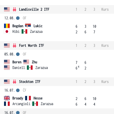
Landisville 2 ITF
1
2
3
Kurs
12.08.
OF
Bogdan
/
Lukic
6
3
10
Hibi
/
Zarazua
2
6
7
Fort Worth ITF
1
2
3
Kurs
05.08.
OF
Boren
/
Zhu
7
6
4
Daniell
/
Zarazua
6
2
Stockton ITF
1
2
3
Kurs
16.07.
ČF
Broady
/
Hesse
2
6
10
Arcangioli
/
Zarazua
6
4
4
16.07.
OF