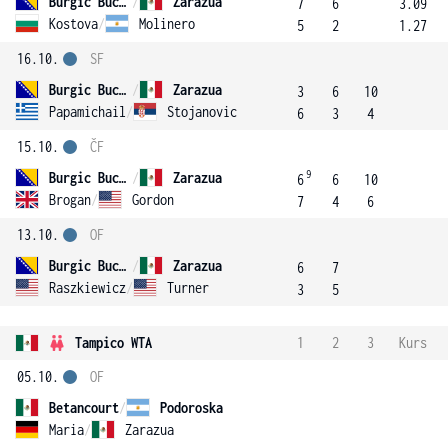
Burgic Bucko
/
Zarazua
7
6
3.09
Kostova
/
Molinero
5
2
1.27
16.10.
SF
Burgic Bucko
/
Zarazua
3
6
10
Papamichail
/
Stojanovic
6
3
4
15.10.
ČF
9
Burgic Bucko
/
Zarazua
6
6
10
Brogan
/
Gordon
7
4
6
13.10.
OF
Burgic Bucko
/
Zarazua
6
7
Raszkiewicz
/
Turner
3
5
Tampico WTA
1
2
3
Kurs
05.10.
OF
Betancourt
/
Podoroska
Maria
/
Zarazua