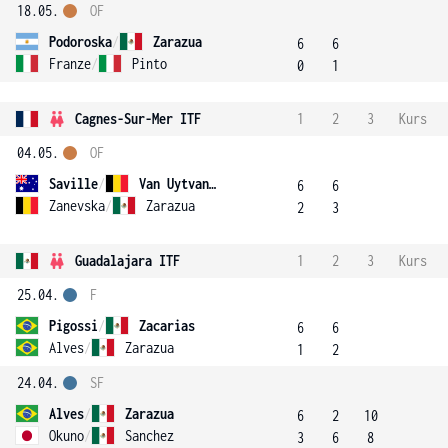
18.05.
OF
Podoroska
/
Zarazua
6
6
Franze
/
Pinto
0
1
Cagnes-Sur-Mer ITF
1
2
3
Kurs
04.05.
OF
Saville
/
Van Uytvanck
6
6
Zanevska
/
Zarazua
2
3
Guadalajara ITF
1
2
3
Kurs
25.04.
F
Pigossi
/
Zacarias
6
6
Alves
/
Zarazua
1
2
24.04.
SF
Alves
/
Zarazua
6
2
10
Okuno
/
Sanchez
3
6
8