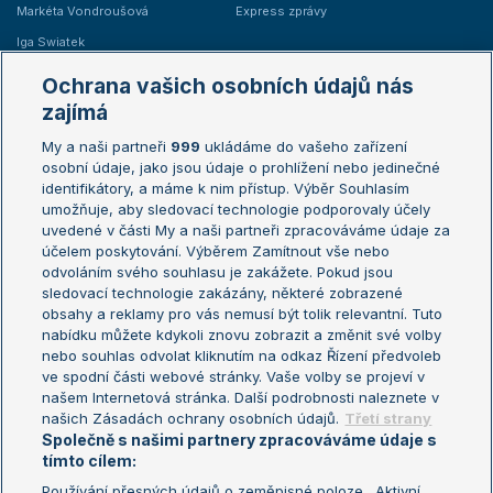
Markéta Vondroušová
Express zprávy
Iga Swiatek
Marie Bouzková
Ochrana vašich osobních údajů nás
Žebříčky
Kalendář turnajů
zajímá
My a naši partneři
999
ukládáme do vašeho zařízení
Žebříček ATP (muži)
Australian Open
osobní údaje, jako jsou údaje o prohlížení nebo jedinečné
Žebříček WTA (ženy)
French Open
identifikátory, a máme k nim přístup. Výběr Souhlasím
umožňuje, aby sledovací technologie podporovaly účely
Sázkařský žebříček
Wimbledon
uvedené v části My a naši partneři zpracováváme údaje za
US Open
účelem poskytování. Výběrem Zamítnout vše nebo
odvoláním svého souhlasu je zakážete. Pokud jsou
Turnaj mistrů
sledovací technologie zakázány, některé zobrazené
Turnaj mistryň
obsahy a reklamy pro vás nemusí být tolik relevantní. Tuto
Aktualní trendy
nabídku můžete kdykoli znovu zobrazit a změnit své volby
nebo souhlas odvolat kliknutím na odkaz Řízení předvoleb
ve spodní části webové stránky. Vaše volby se projeví v
Fotbalové přestupy
našem Internetová stránka. Další podrobnosti naleznete v
Livesport Daily
našich Zásadách ochrany osobních údajů.
Třetí strany
Společně s našimi partnery zpracováváme údaje s
LS Prague Open
tímto cílem:
Používání přesných údajů o zeměpisné poloze . Aktivní