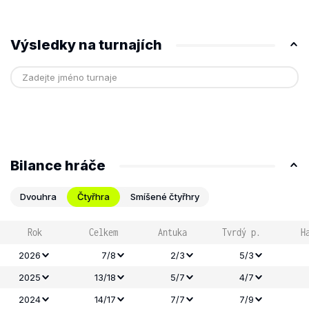
Výsledky na turnajích
Bilance hráče
Dvouhra
Čtyřhra
Smíšené čtyřhry
Rok
Celkem
Antuka
Tvrdý p.
H
2026
7/8
2/3
5/3
2025
13/18
5/7
4/7
2024
14/17
7/7
7/9