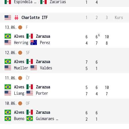
Espindola Mancera
/
Zacarias
1
4
Charlotte ITF
1
2
3
Kurs
13.06.
F
6
Alves
/
Zarazua
6
6
10
Herring
/
Perez
4
7
8
12.06.
SF
Alves
/
Zarazua
7
6
Mueller
/
Valdes
5
1
11.06.
ČF
Alves
/
Zarazua
5
6
10
Liang
/
Porter
7
4
7
10.06.
OF
Alves
/
Zarazua
6
6
Bueno
/
Guimaraes Bueno
2
1