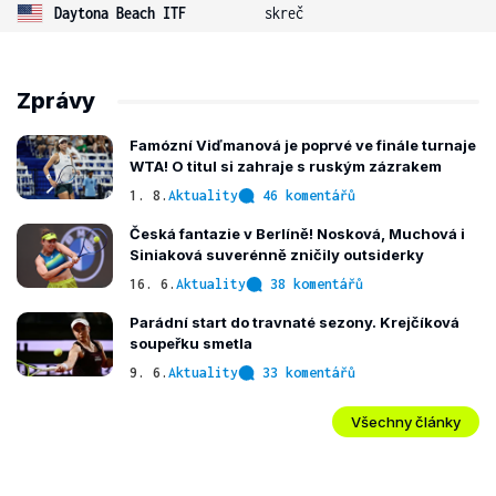
Daytona Beach ITF
skreč
Zprávy
Famózní Viďmanová je poprvé ve finále turnaje
WTA! O titul si zahraje s ruským zázrakem
1. 8.
Aktuality
46 komentářů
Česká fantazie v Berlíně! Nosková, Muchová i
Siniaková suverénně zničily outsiderky
16. 6.
Aktuality
38 komentářů
Parádní start do travnaté sezony. Krejčíková
soupeřku smetla
9. 6.
Aktuality
33 komentářů
Všechny články