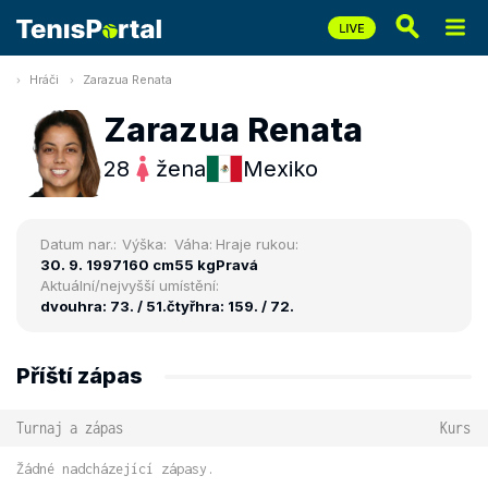
Hráči
Zarazua Renata
Zarazua Renata
28
žena
Mexiko
Datum nar.:
Výška:
Váha:
Hraje rukou:
30. 9. 1997
160 cm
55 kg
Pravá
Aktuální/nejvyšší umístění:
dvouhra: 73. / 51.
čtyřhra: 159. / 72.
Příští zápas
Turnaj a zápas
Kurs
Žádné nadcházející zápasy.