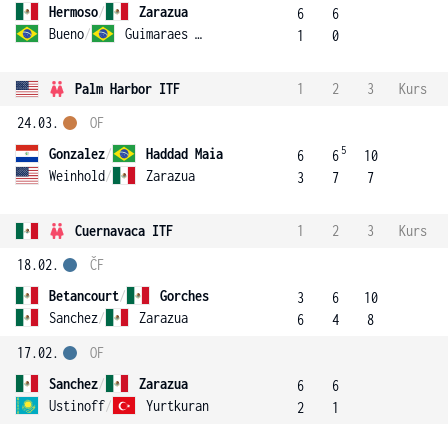
Hermoso
/
Zarazua
6
6
Bueno
/
Guimaraes Bueno
1
0
Palm Harbor ITF
1
2
3
Kurs
24.03.
OF
5
Gonzalez
/
Haddad Maia
6
6
10
Weinhold
/
Zarazua
3
7
7
Cuernavaca ITF
1
2
3
Kurs
18.02.
ČF
Betancourt
/
Gorches
3
6
10
Sanchez
/
Zarazua
6
4
8
17.02.
OF
Sanchez
/
Zarazua
6
6
Ustinoff
/
Yurtkuran
2
1