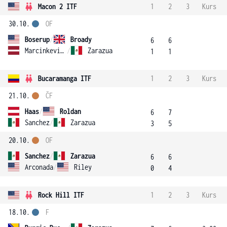
Macon 2 ITF
1
2
3
Kurs
30.10.
OF
Boserup
/
Broady
6
6
Marcinkevica
/
Zarazua
1
1
Bucaramanga ITF
1
2
3
Kurs
21.10.
ČF
Haas
/
Roldan
6
7
Sanchez
/
Zarazua
3
5
20.10.
OF
Sanchez
/
Zarazua
6
6
Arconada
/
Riley
0
4
Rock Hill ITF
1
2
3
Kurs
18.10.
F