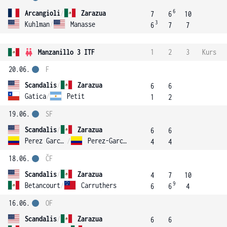
6
Arcangioli
/
Zarazua
7
6
10
3
Kuhlman
/
Manasse
6
7
7
Manzanillo 3 ITF
1
2
3
Kurs
20.06.
F
Scandalis
/
Zarazua
6
6
Gatica
/
Petit
1
2
19.06.
SF
Scandalis
/
Zarazua
6
6
Perez Garcia
/
Perez-Garcia
4
4
18.06.
ČF
Scandalis
/
Zarazua
4
7
10
9
Betancourt
/
Carruthers
6
6
4
16.06.
OF
Scandalis
/
Zarazua
6
6