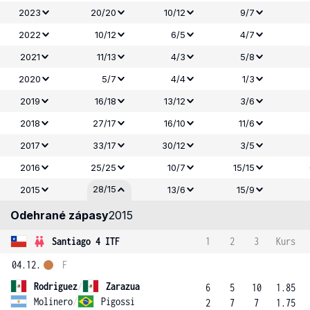
2023
20/20
10/12
9/7
2022
10/12
6/5
4/7
2021
11/13
4/3
5/8
2020
5/7
4/4
1/3
2019
16/18
13/12
3/6
2018
27/17
16/10
11/6
2017
33/17
30/12
3/5
2016
25/25
10/7
15/15
28/15
2015
13/6
15/9
Odehrané zápasy
2015
Santiago 4 ITF
1
2
3
Kurs
04.12.
F
Rodriguez
/
Zarazua
6
5
10
1.85
Molinero
/
Pigossi
2
7
7
1.75