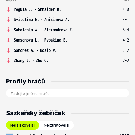
Pegula J.
-
Shnaider D.
4-0
Svitolina E.
-
Anisimova A.
4-1
Sabalenka A.
-
Alexandrova E.
5-4
Samsonova L.
-
Rybakina E.
4-2
Sanchez A.
-
Bosio V.
3-2
Zhang J.
-
Zhu C.
2-2
Profily hráčů
Sázkařský žebříček
Nejziskovější
Nejztrátovější