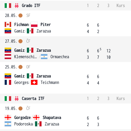
Grado ITF
1
2
3
Kurs
28.05.
SF
Fichman
/
Piter
6
6
Gamiz
/
Zarazua
4
2
27.05.
ČF
5
Gamiz
/
Zarazua
6
6
12
Klemenschits
/
Ormaechea
3
7
10
25.05.
OF
Gamiz
/
Zarazua
6
6
Georges
/
Teichmann
4
4
Caserta ITF
1
2
3
Kurs
19.05.
ČF
Gorgodze
/
Shapatava
6
6
Podoroska
/
Zarazua
2
3