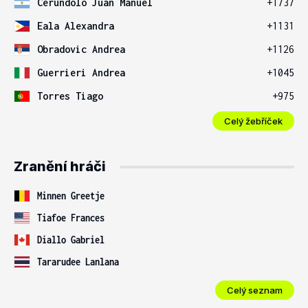
Cerundolo Juan Manuel
+1737
Eala Alexandra
+1131
Obradovic Andrea
+1126
Guerrieri Andrea
+1045
Torres Tiago
+975
Celý žebříček
Zranění hráči
Minnen Greetje
Tiafoe Frances
Diallo Gabriel
Tararudee Lanlana
Celý seznam