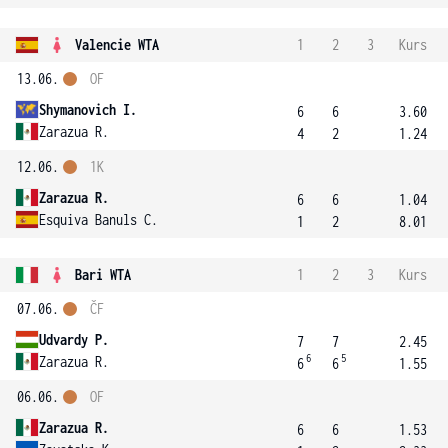
Valencie WTA
1
2
3
Kurs
13.06.
OF
Shymanovich I.
6
6
3.60
Zarazua R.
4
2
1.24
12.06.
1K
Zarazua R.
6
6
1.04
Esquiva Banuls C.
1
2
8.01
Bari WTA
1
2
3
Kurs
07.06.
ČF
Udvardy P.
7
7
2.45
6
5
Zarazua R.
6
6
1.55
06.06.
OF
Zarazua R.
6
6
1.53