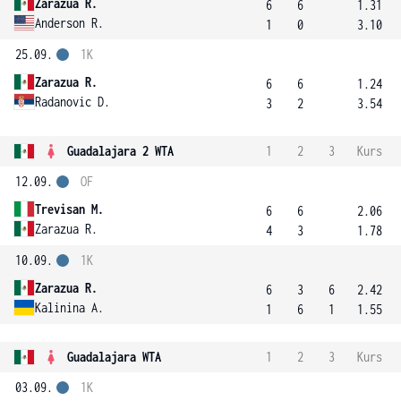
Zarazua R.
6
6
1.31
Anderson R.
1
0
3.10
25.09.
1K
Zarazua R.
6
6
1.24
Radanovic D.
3
2
3.54
Guadalajara 2 WTA
1
2
3
Kurs
12.09.
OF
Trevisan M.
6
6
2.06
Zarazua R.
4
3
1.78
10.09.
1K
Zarazua R.
6
3
6
2.42
Kalinina A.
1
6
1
1.55
Guadalajara WTA
1
2
3
Kurs
03.09.
1K