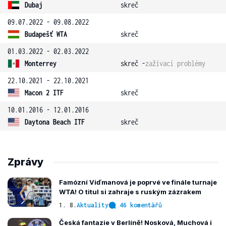
Dubaj
skreč
09.07.2022 - 09.08.2022
Budapešť WTA
skreč
01.03.2022 - 02.03.2022
Monterrey
skreč -
zažívací problémy
22.10.2021 - 22.10.2021
Macon 2 ITF
skreč
10.01.2016 - 12.01.2016
Daytona Beach ITF
skreč
Zprávy
Famózní Viďmanová je poprvé ve finále turnaje
WTA! O titul si zahraje s ruským zázrakem
1. 8.
Aktuality
46 komentářů
Česká fantazie v Berlíně! Nosková, Muchová i