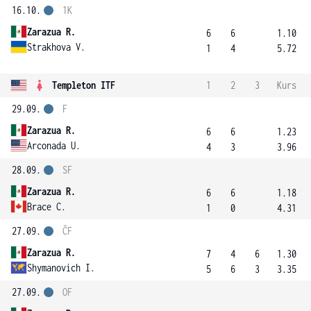
16.10.
1K
Zarazua R.
6
6
1.10
Strakhova V.
1
4
5.72
Templeton ITF
1
2
3
Kurs
29.09.
F
Zarazua R.
6
6
1.23
Arconada U.
4
3
3.96
28.09.
SF
Zarazua R.
6
6
1.18
Brace C.
1
0
4.31
27.09.
ČF
Zarazua R.
7
4
6
1.30
Shymanovich I.
5
6
3
3.35
27.09.
OF