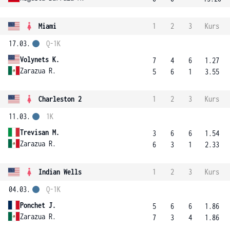
Miami
1
2
3
Kurs
17.03.
Q-1K
Volynets K.
7
4
6
1.27
Zarazua R.
5
6
1
3.55
Charleston 2
1
2
3
Kurs
11.03.
1K
Trevisan M.
3
6
6
1.54
Zarazua R.
6
3
1
2.33
Indian Wells
1
2
3
Kurs
04.03.
Q-1K
Ponchet J.
5
6
6
1.86
Zarazua R.
7
3
4
1.86