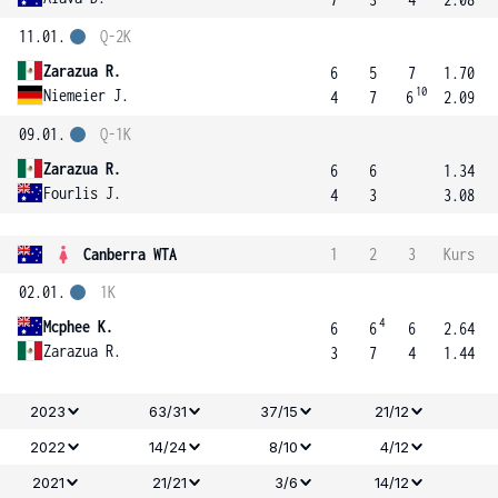
11.01.
Q-2K
Zarazua R.
6
5
7
1.70
10
Niemeier J.
4
7
6
2.09
09.01.
Q-1K
Zarazua R.
6
6
1.34
Fourlis J.
4
3
3.08
Canberra WTA
1
2
3
Kurs
02.01.
1K
4
Mcphee K.
6
6
6
2.64
Zarazua R.
3
7
4
1.44
2023
63/31
37/15
21/12
2022
14/24
8/10
4/12
2021
21/21
3/6
14/12