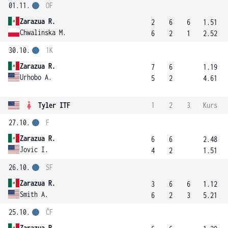
01.11.
OF
Zarazua R.
2
6
6
1.51
Chwalinska M.
6
2
1
2.52
30.10.
1K
Zarazua R.
7
6
1.19
Urhobo A.
5
2
4.61
Tyler ITF
1
2
3
Kurs
27.10.
F
Zarazua R.
6
6
2.48
Jovic I.
4
2
1.51
26.10.
SF
Zarazua R.
3
6
6
1.12
Smith A.
6
2
3
5.21
25.10.
ČF
Zarazua R.