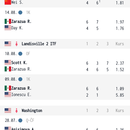
1
Wei S.
4
6
1.81
14.08.
1K
Zarazua R.
6
7
1.97
Day K.
4
5
1.76
Landisville 2 ITF
1
2
3
Kurs
10.08.
OF
Scott K.
6
3
7
2.37
Zarazua R.
4
6
5
1.52
09.08.
1K
Zarazua R.
6
6
1.09
Ionescu E.
2
1
5.85
Washington
1
2
3
Kurs
28.07.
Q-ČF
Anisimova A.
6
6
1.36