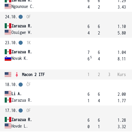
6
6
1.29
Ngounoue C.
4
2
3.43
24.10.
OF
Zarazua R.
6
6
1.10
Osuigwe W.
4
2
5.80
23.10.
1K
Zarazua R.
7
6
1.04
5
Novak K.
6
4
8.11
Macon 2 ITF
1
2
3
Kurs
18.10.
ČF
Li A.
6
6
2.00
Zarazua R.
1
4
1.77
17.10.
OF
Zarazua R.
6
6
1.28
Hovde L.
0
1
3.32