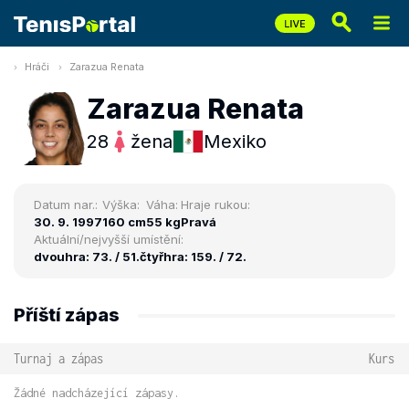
Hráči
Zarazua Renata
Zarazua Renata
28
žena
Mexiko
Datum nar.:
Výška:
Váha:
Hraje rukou:
30. 9. 1997
160 cm
55 kg
Pravá
Aktuální/nejvyšší umístění:
dvouhra: 73. / 51.
čtyřhra: 159. / 72.
Příští zápas
Turnaj a zápas
Kurs
Žádné nadcházející zápasy.