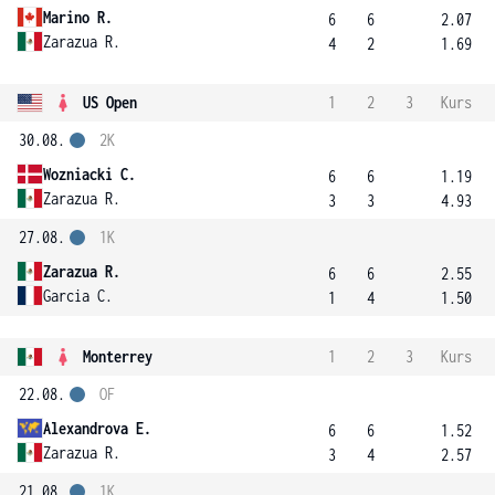
Marino R.
6
6
2.07
Zarazua R.
4
2
1.69
US Open
1
2
3
Kurs
30.08.
2K
Wozniacki C.
6
6
1.19
Zarazua R.
3
3
4.93
27.08.
1K
Zarazua R.
6
6
2.55
Garcia C.
1
4
1.50
Monterrey
1
2
3
Kurs
22.08.
OF
Alexandrova E.
6
6
1.52
Zarazua R.
3
4
2.57
21.08.
1K