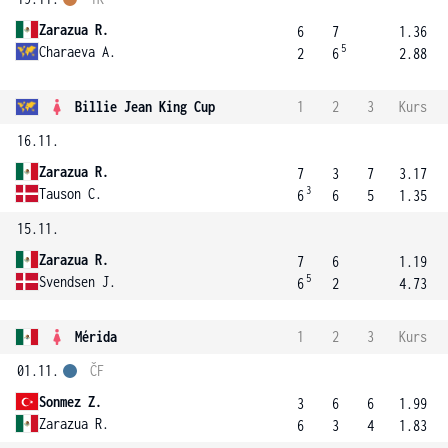
Zarazua R.
6
7
1.36
5
Charaeva A.
2
6
2.88
Billie Jean King Cup
1
2
3
Kurs
16.11.
Zarazua R.
7
3
7
3.17
3
Tauson C.
6
6
5
1.35
15.11.
Zarazua R.
7
6
1.19
5
Svendsen J.
6
2
4.73
Mérida
1
2
3
Kurs
01.11.
ČF
Sonmez Z.
3
6
6
1.99
Zarazua R.
6
3
4
1.83