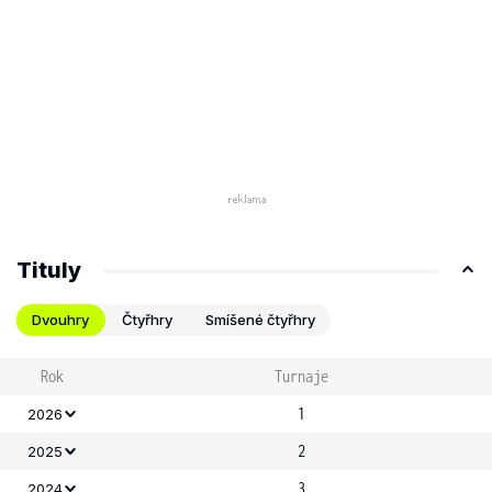
Tituly
Dvouhry
Čtyřhry
Smíšené čtyřhry
Rok
Turnaje
1
2026
2
2025
3
2024