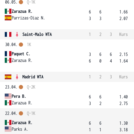
06.05.
Q-1K
Zarazua R.
6
6
1.66
Parrizas-Diaz N.
3
3
2.07
Saint-Malo WTA
1
2
3
Kurs
30.04.
1K
Paquet C.
3
6
6
2.15
Zarazua R.
6
0
4
1.64
Madrid WTA
1
2
3
Kurs
23.04.
Q-2K
Pera B.
6
6
1.40
Zarazua R.
3
2
2.75
22.04.
Q-1K
Zarazua R.
6
6
1.30
Parks A.
1
1
3.18