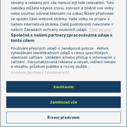
obsahy a reklamy pro vás nemusí být tolik relevantní. Tuto
Zranění hráči
nabídku můžete kdykoli znovu zobrazit a změnit své volby
nebo souhlas odvolat kliknutím na odkaz Řízení předvoleb
ve spodní části webové stránky. Vaše volby se projeví v
Minnen Greetje
našem Internetová stránka. Další podrobnosti naleznete v
Tiafoe Frances
našich Zásadách ochrany osobních údajů.
Třetí strany
Společně s našimi partnery zpracováváme údaje s
Diallo Gabriel
tímto cílem:
Tararudee Lanlana
Používání přesných údajů o zeměpisné poloze . Aktivní
vyhledávání identifikačních údajů v rámci specifických
vlastností zařízení . Ukládání a/nebo přístup k informacím v
Celý seznam
zařízení . Personalizovaná reklama a obsah, měření reklam
a obsahu, průzkum publika a rozvoj služeb .
Seznam partnerů (dodavatelů)
Partneři
Souhlasím
Live výsledky
Zprávy
Livescore.in
Sport odds
Zamítnout vše
EuroFotbal
eFotbal
Řízení předvoleb
Další partneři