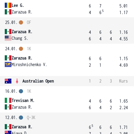
Lee G.
6
7
5.01
5
Zarazua R.
4
6
1.17
25.01.
OF
Zarazua R.
4
6
6
1.16
Chang S.
6
4
4
4.55
24.01.
1K
Zarazua R.
6
6
1.15
Miroshnichenko V.
2
1
4.69
Australian Open
1
2
3
Kurs
16.01.
1K
Trevisan M.
4
6
6
1.65
Zarazua R.
6
4
2
2.24
12.01.
Q-3K
5
Zarazua R.
6
6
6
1.71
Aiava D.
7
3
4
2.08