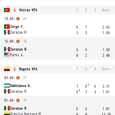
Oeiras WTA
1
2
3
Kurs
18.04.
OF
Jorge F.
6
7
2.42
Zarazua R.
3
5
1.49
16.04.
1K
Zarazua R.
6
6
1.50
Parks A.
0
2
2.40
Bogotá WTA
1
2
3
Kurs
03.04.
OF
5
Rakhimova K.
7
6
6
2.31
4
Zarazua R.
6
7
3
1.61
01.04.
1K
Zarazua R.
6
6
1.01
Higuita Barraza M.
0
0
13.20