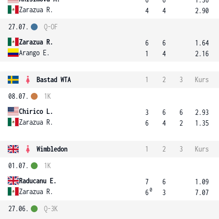
Zarazua R.
4
4
2.90
27.07.
Q-OF
Zarazua R.
6
6
1.64
Arango E.
1
4
2.16
Bastad WTA
1
2
3
Kurs
08.07.
1K
Chirico L.
3
6
6
2.93
Zarazua R.
6
4
2
1.35
Wimbledon
1
2
3
Kurs
01.07.
1K
Raducanu E.
7
6
1.09
0
Zarazua R.
6
3
7.07
27.06.
Q-3K