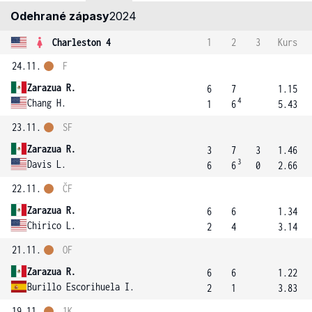
Odehrané zápasy
2024
Charleston 4
1
2
3
Kurs
24.11.
F
Zarazua R.
6
7
1.15
4
Chang H.
1
6
5.43
23.11.
SF
Zarazua R.
3
7
3
1.46
3
Davis L.
6
6
0
2.66
22.11.
ČF
Zarazua R.
6
6
1.34
Chirico L.
2
4
3.14
21.11.
OF
Zarazua R.
6
6
1.22
Burillo Escorihuela I.
2
1
3.83
19.11.
1K