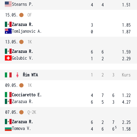
Stearns P.
4
4
1.51
15.05.
OF
Zarazua R.
3
1.85
Tomljanovic A.
0
1.87
13.05.
1K
Zarazua R.
6
6
1.59
Golubic V.
1
2
2.29
Řím WTA
1
2
3
Kurs
09.05.
1K
Cocciaretto E.
4
7
6
1.22
Zarazua R.
6
5
3
4.27
07.05.
Q-2K
Zarazua R.
6
2
7
2.25
5
Tomova V.
4
6
6
1.58