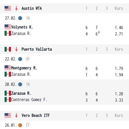
Austin WTA
1
2
3
Kurs
27.02.
1K
Volynets K.
6
7
1.46
6
Zarazua R.
4
6
2.71
Puerto Vallarta
1
2
3
Kurs
22.02.
OF
Montgomery R.
6
6
1.79
Zarazua R.
1
4
1.94
20.02.
1K
Zarazua R.
6
6
1.28
Contreras Gomez F.
3
4
3.33
Vero Beach ITF
1
2
3
Kurs
26.01.
ČF