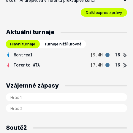
07.08.
Andrejevová v Torontu překvapivě končí
Další expres zprávy
Aktuální turnaje
Hlavní turnaje
Turnaje nižší úrovně
Montreal
$9.4M
16
Toronto WTA
$7.4M
16
Vzájemné zápasy
Soutěž