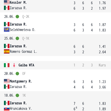
Kessler M.
3
6
6
1.76
Zarazua R.
6
3
2
1.97
26.06.
Q-2K
Zarazua R.
3
6
6
1.87
Selekhmeteva O.
6
3
4
1.83
25.06.
Q-1K
Zarazua R.
6
6
1.41
Romero Gormaz L.
3
2
2.64
Gaiba WTA
1
2
3
Kurs
20.06.
OF
Montgomery R.
6
3
6
1.23
Zarazua R.
4
6
4
3.66
18.06.
1K
Zarazua R.
7
6
1.83
6
Hruncakova V.
6
2
1.89