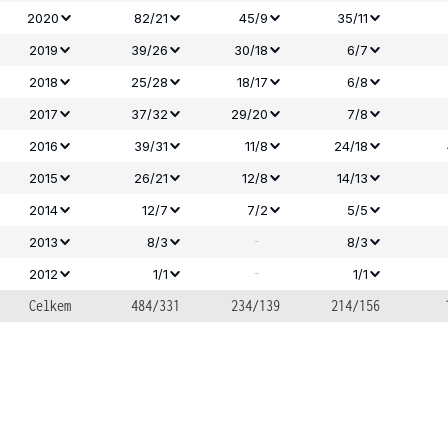
2020
82/21
45/9
35/11
2019
39/26
30/18
6/7
2018
25/28
18/17
6/8
2017
37/32
29/20
7/8
2016
39/31
11/8
24/18
2015
26/21
12/8
14/13
2014
12/7
7/2
5/5
-
2013
8/3
8/3
-
2012
1/1
1/1
Celkem
484/331
234/139
214/156