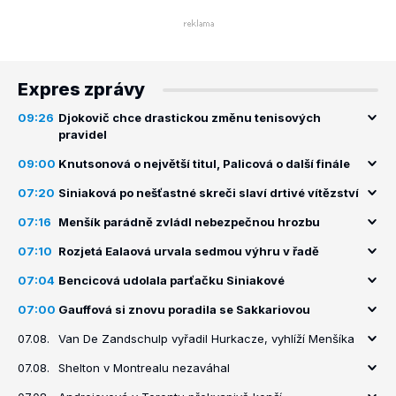
Expres zprávy
09:26
Djokovič chce drastickou změnu tenisových
pravidel
09:00
Knutsonová o největší titul, Palicová o další finále
07:20
Siniaková po nešťastné skreči slaví drtivé vítězství
07:16
Menšík parádně zvládl nebezpečnou hrozbu
07:10
Rozjetá Ealaová urvala sedmou výhru v řadě
07:04
Bencicová udolala parťačku Siniakové
07:00
Gauffová si znovu poradila se Sakkariovou
07.08.
Van De Zandschulp vyřadil Hurkacze, vyhlíží Menšíka
07.08.
Shelton v Montrealu nezaváhal