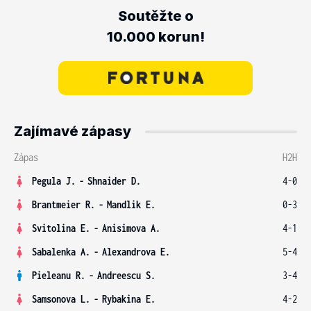
Soutěžte o
10.000 korun!
Zajímavé zápasy
Zápas
H2H
Pegula J.
-
Shnaider D.
4-0
Brantmeier R.
-
Mandlik E.
0-3
Svitolina E.
-
Anisimova A.
4-1
Sabalenka A.
-
Alexandrova E.
5-4
Pieleanu R.
-
Andreescu S.
3-4
Samsonova L.
-
Rybakina E.
4-2