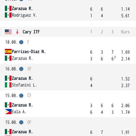
Zarazua R.
6
6
1.14
Rodriguez V.
1
4
5.61
Cary ITF
1
2
3
Kurs
18.08.
F
Parrizas-Diaz N.
6
3
7
1.69
2
Zarazua R.
3
6
6
2.14
16.08.
SF
Zarazua R.
6
1.52
Stefanini L.
4
2.37
15.08.
ČF
Zarazua R.
3
6
6
2.06
Eala A.
6
4
3
1.74
15.08.
OF
Zarazua R.
6
7
1.91