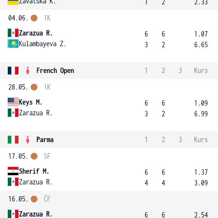
Zavatska K.
1
2
2.33
04.06.
1K
Zarazua R.
6
6
1.07
Kulambayeva Z.
3
2
6.65
French Open
1
2
3
Kurs
28.05.
1K
Keys M.
6
6
1.09
Zarazua R.
3
2
6.99
Parma
1
2
3
Kurs
17.05.
SF
Sherif M.
6
6
1.37
Zarazua R.
4
4
3.09
16.05.
ČF
Zarazua R.
6
6
2.54