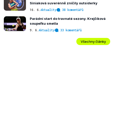
Siniaková suverénně zničily outsiderky
16. 6.
Aktuality
38 komentářů
Parádní start do travnaté sezony. Krejčíková
soupeřku smetla
9. 6.
Aktuality
33 komentářů
Všechny články