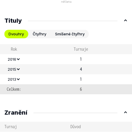
Tituly
Dvouhry
Čtyřhry
Smíšené čtyřhry
Rok
Turnaje
1
2016
4
2015
1
2013
Celkem:
6
Zranění
Turnaj
Důvod