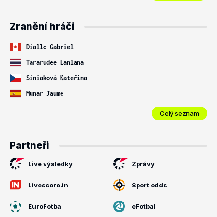
Zranění hráči
Diallo Gabriel
Tararudee Lanlana
Siniaková Kateřina
Munar Jaume
Celý seznam
Partneři
Live výsledky
Zprávy
Livescore.in
Sport odds
EuroFotbal
eFotbal