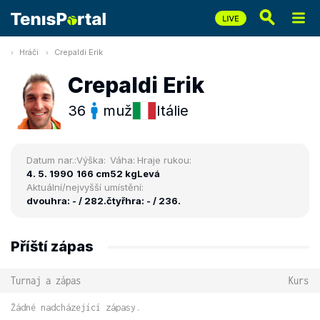
Hráči
Crepaldi Erik
Crepaldi Erik
36
muž
Itálie
Datum nar.:
Výška:
Váha:
Hraje rukou:
4. 5. 1990
166 cm
52 kg
Levá
Aktuální/nejvyšší umístění:
dvouhra: - / 282.
čtyřhra: - / 236.
Příští zápas
Turnaj a zápas
Kurs
Žádné nadcházející zápasy.