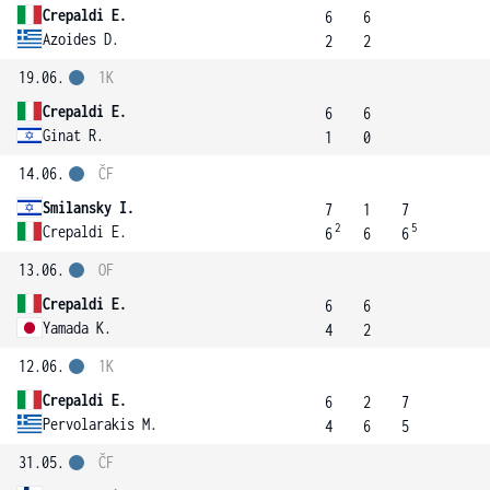
Crepaldi E.
6
6
Azoides D.
2
2
19.06.
1K
Crepaldi E.
6
6
Ginat R.
1
0
14.06.
ČF
Smilansky I.
7
1
7
2
5
Crepaldi E.
6
6
6
13.06.
OF
Crepaldi E.
6
6
Yamada K.
4
2
12.06.
1K
Crepaldi E.
6
2
7
Pervolarakis M.
4
6
5
31.05.
ČF