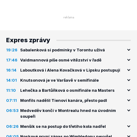
Expres zprávy
19:26
Sabalenková si podmínky v Torontu užívá
17:46
Valdmannová píše osmé vítězství v řadě
16:14
Laboutková i Alena Kovačková v Lipsku postupují
14:01
Knutsonová je ve Varšavě v semifinále
11:10
Lehečka a Bartůňková o osmifinále na Masters
07:11
Monfils nadělil Tienovi kanára, přesto padl
06:53
Medveděv končí v Montrealu hned na úvodním
soupeři
06:26
Menšík se na postup do třetího kola nadřel
06:05
Noskové první zápas po Wimbledonu nevyšel