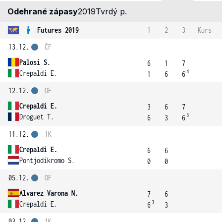
Odehrané zápasy
2019
Tvrdý p.
Futures 2019
1
2
3
Kurs
13.12.
ČF
Palosi S.
6
1
7
4
Crepaldi E.
1
6
6
12.12.
OF
Crepaldi E.
3
6
7
3
Droguet T.
6
3
6
11.12.
1K
Crepaldi E.
6
6
Pontjodikromo S.
0
0
05.12.
OF
Alvarez Varona N.
7
6
3
Crepaldi E.
6
3
03.12.
1K