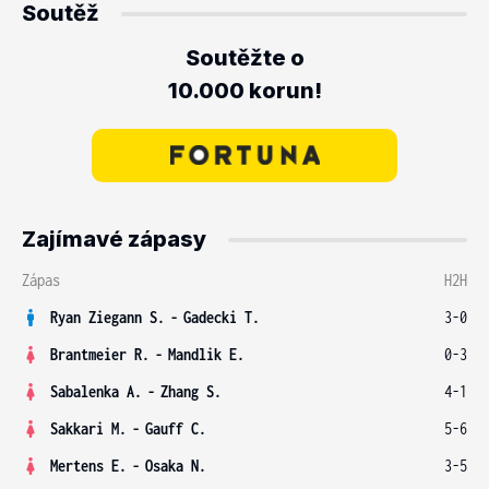
Soutěž
Soutěžte o
10.000 korun!
Zajímavé zápasy
Zápas
H2H
Ryan Ziegann S.
-
Gadecki T.
3-0
Brantmeier R.
-
Mandlik E.
0-3
Sabalenka A.
-
Zhang S.
4-1
Sakkari M.
-
Gauff C.
5-6
Mertens E.
-
Osaka N.
3-5