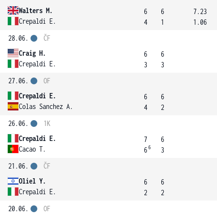
Walters M.
6
6
7.23
Crepaldi E.
4
1
1.06
28.06.
ČF
Craig H.
6
6
Crepaldi E.
3
3
27.06.
OF
Crepaldi E.
6
6
Colas Sanchez A.
4
2
26.06.
1K
Crepaldi E.
7
6
6
Cacao T.
6
3
21.06.
ČF
Oliel Y.
6
6
Crepaldi E.
2
2
20.06.
OF