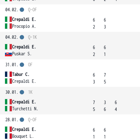
04.02.
Q-OF
Crepaldi E.
6
6
Procopio A.
2
3
04.02.
Q-1K
Crepaldi E.
6
6
Puskar S.
2
1
31.01.
OF
Tabur C.
6
7
Crepaldi E.
3
5
30.01.
1K
Crepaldi E.
7
3
6
Turchetti N.
5
6
4
28.01.
Q-OF
Crepaldi E.
6
6
Bouquet L.
1
1