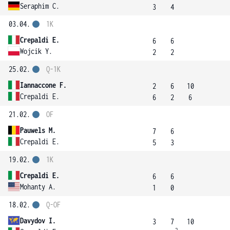
Seraphim C.
3
4
03.04.
1K
Crepaldi E.
6
6
Wojcik Y.
2
2
25.02.
Q-1K
Iannaccone F.
2
6
10
Crepaldi E.
6
2
6
21.02.
OF
Pauwels M.
7
6
Crepaldi E.
5
3
19.02.
1K
Crepaldi E.
6
6
Mohanty A.
1
0
18.02.
Q-OF
Davydov I.
3
7
10