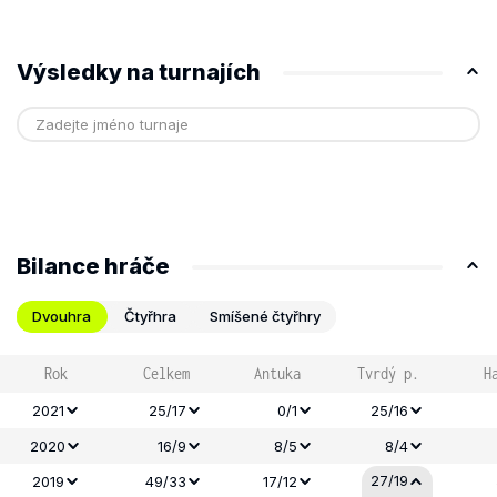
Výsledky na turnajích
Bilance hráče
Dvouhra
Čtyřhra
Smíšené čtyřhry
Rok
Celkem
Antuka
Tvrdý p.
H
2021
25/17
0/1
25/16
2020
16/9
8/5
8/4
27/19
2019
49/33
17/12