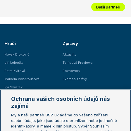
Další partneři
Hráči
Zprávy
Novak Djokovič
Aktuality
Jiří Lehečka
Tenisová Previews
Petra Kvitová
Rozhovory
Markéta Vondroušová
Express zprávy
Iga Swiatek
Marie Bouzková
Ochrana vašich osobních údajů nás
Žebříčky
Kalendář turnajů
zajímá
My a naši partneři
997
ukládáme do vašeho zařízení
Žebříček ATP (muži)
Australian Open
osobní údaje, jako jsou údaje o prohlížení nebo jedinečné
Žebříček WTA (ženy)
French Open
identifikátory, a máme k nim přístup. Výběr Souhlasím