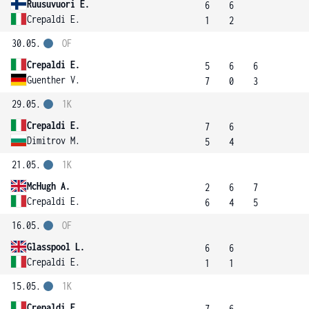
Ruusuvuori E.
6
6
Crepaldi E.
1
2
30.05.
OF
Crepaldi E.
5
6
6
Guenther V.
7
0
3
29.05.
1K
Crepaldi E.
7
6
Dimitrov M.
5
4
21.05.
1K
McHugh A.
2
6
7
Crepaldi E.
6
4
5
16.05.
OF
Glasspool L.
6
6
Crepaldi E.
1
1
15.05.
1K
Crepaldi E.
7
6