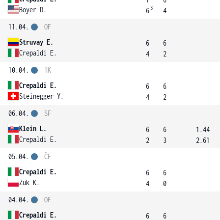
3
Boyer D.
6
4
11.04.
OF
Struvay E.
6
6
Crepaldi E.
4
2
10.04.
1K
Crepaldi E.
6
6
Steinegger Y.
4
2
06.04.
SF
Klein L.
6
6
1.44
Crepaldi E.
2
3
2.61
05.04.
ČF
Crepaldi E.
6
6
Zuk K.
4
0
04.04.
OF
Crepaldi E.
6
6