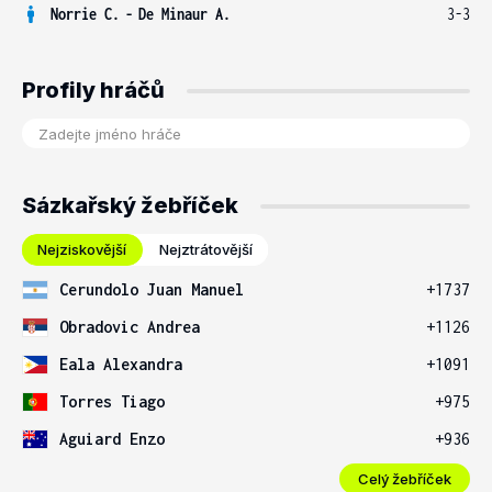
Norrie C.
-
De Minaur A.
3-3
Profily hráčů
Sázkařský žebříček
Nejziskovější
Nejztrátovější
Cerundolo Juan Manuel
+1737
Obradovic Andrea
+1126
Eala Alexandra
+1091
Torres Tiago
+975
Aguiard Enzo
+936
Celý žebříček