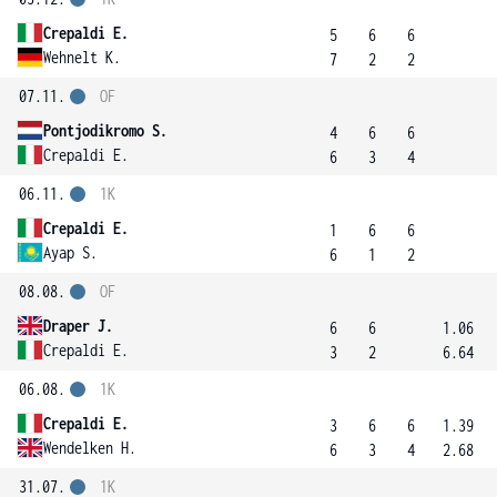
Crepaldi E.
5
6
6
Wehnelt K.
7
2
2
07.11.
OF
Pontjodikromo S.
4
6
6
Crepaldi E.
6
3
4
06.11.
1K
Crepaldi E.
1
6
6
Ayap S.
6
1
2
08.08.
OF
Draper J.
6
6
1.06
Crepaldi E.
3
2
6.64
06.08.
1K
Crepaldi E.
3
6
6
1.39
Wendelken H.
6
3
4
2.68
31.07.
1K