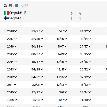
28.01.
Q-1K
Crepaldi E.
6
6
Sarpola M.
3
1
2018
33/27
5/7
24/12
2017
32/38
16/16
10/14
2016
50/33
10/7
27/17
2015
60/37
14/9
36/15
2014
48/47
19/19
25/16
2013
54/38
12/11
25/12
1
2012
34/32
18/15
12/12
2011
32/31
12/13
15/13
2010
37/27
3/6
28/14
2009
13/23
6/7
4/10