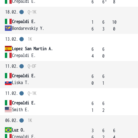
2
Crepaldi E.
6
6
8
18.02.
Q-1K
Crepaldi E.
1
6
10
Bondarevskiy Y.
6
3
0
13.02.
1K
Lopez San Martin A.
6
6
Crepaldi E.
4
0
11.02.
Q-OF
Crepaldi E.
6
6
Liska T.
0
1
11.02.
Q-1K
Crepaldi E.
6
6
Smith E.
1
2
06.02.
1K
Luz O.
3
6
6
Crepaldi E.
6
2
4