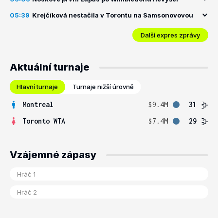
05:39
Krejčíková nestačila v Torontu na Samsonovovou
Další expres zprávy
Aktuální turnaje
Hlavní turnaje
Turnaje nižší úrovně
Montreal
$9.4M
31
Toronto WTA
$7.4M
29
Vzájemné zápasy