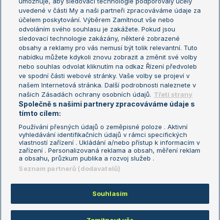
umožňuje, aby sledovací technologie podporovaly účely
Sázkařský žebříček
Wimbledon
uvedené v části My a naši partneři zpracováváme údaje za
US Open
účelem poskytování. Výběrem Zamítnout vše nebo
odvoláním svého souhlasu je zakážete. Pokud jsou
Turnaj mistrů
sledovací technologie zakázány, některé zobrazené
Turnaj mistryň
obsahy a reklamy pro vás nemusí být tolik relevantní. Tuto
Aktualní trendy
nabídku můžete kdykoli znovu zobrazit a změnit své volby
nebo souhlas odvolat kliknutím na odkaz Řízení předvoleb
ve spodní části webové stránky. Vaše volby se projeví v
Fotbalové přestupy
našem Internetová stránka. Další podrobnosti naleznete v
Livesport Daily
našich Zásadách ochrany osobních údajů.
Třetí strany
Společně s našimi partnery zpracováváme údaje s
LS Prague Open
tímto cílem:
Používání přesných údajů o zeměpisné poloze . Aktivní
vyhledávání identifikačních údajů v rámci specifických
vlastností zařízení . Ukládání a/nebo přístup k informacím v
Podmínky užití
Nastavení soukromí
zařízení . Personalizovaná reklama a obsah, měření reklam
GDPR a žurnalistika
Reklama
a obsahu, průzkum publika a rozvoj služeb .
Informace o zpracování osobních
Kontakt
Seznam partnerů (dodavatelů)
údajů
Tiráž
Souhlasím
Copyright © 2008-2026 TenisPortal.cz. Využíváme zpravodajství ČTK.