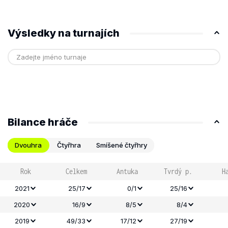
Výsledky na turnajích
Bilance hráče
Dvouhra
Čtyřhra
Smíšené čtyřhry
Rok
Celkem
Antuka
Tvrdý p.
H
2021
25/17
0/1
25/16
2020
16/9
8/5
8/4
2019
49/33
17/12
27/19