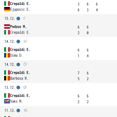
Crepaldi E.
3
6
6
Ejupovic E.
6
3
4
15.12.
F
Podzus M.
6
6
Crepaldi E.
2
0
14.12.
SF
Crepaldi E.
6
6
Dima D.
1
4
14.12.
ČF
Crepaldi E.
7
6
Barbosa R.
5
2
13.12.
OF
Crepaldi E.
6
6
Vaks M.
2
2
11.12.
1K