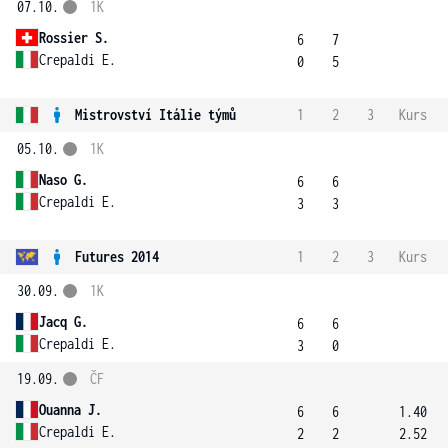
07.10.
1K
Rossier S.
6
7
Crepaldi E.
0
5
Mistrovství Itálie týmů
1
2
3
Kurs
05.10.
1K
Naso G.
6
6
Crepaldi E.
3
3
Futures 2014
1
2
3
Kurs
30.09.
1K
Jacq G.
6
6
Crepaldi E.
3
0
19.09.
ČF
Ouanna J.
6
6
1.40
Crepaldi E.
2
2
2.52