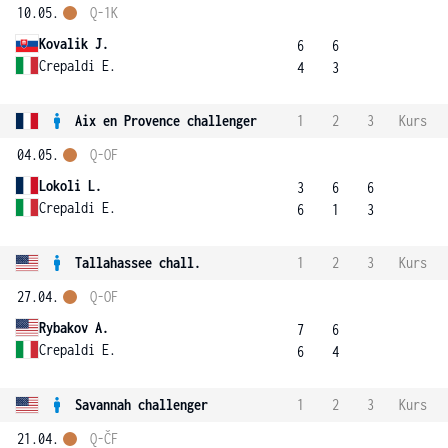
10.05.
Q-1K
Kovalik J.
6
6
Crepaldi E.
4
3
Aix en Provence challenger
1
2
3
Kurs
04.05.
Q-OF
Lokoli L.
3
6
6
Crepaldi E.
6
1
3
Tallahassee chall.
1
2
3
Kurs
27.04.
Q-OF
Rybakov A.
7
6
Crepaldi E.
6
4
Savannah challenger
1
2
3
Kurs
21.04.
Q-ČF