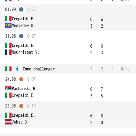
01.09.
Q-ČF
Crepaldi E.
6
6
Medvedev D.
3
2
31.08.
Q-OF
Crepaldi E.
6
6
Nourrissat V.
2
3
Como challenger
1
2
3
Kurs
24.08.
Q-OF
Pashanski B.
6
7
Crepaldi E.
3
5
23.08.
Q-1K
Crepaldi E.
6
6
Juksa D.
2
0