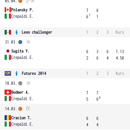
05.04.
Q-1K
Polansky P.
7
6
7
Crepaldi E.
6
1
Leon challenger
1
2
3
Kurs
31.03.
1K
Sugita Y.
6
3
6
1.13
Crepaldi E.
2
6
4
4.58
Futures 2014
1
2
3
Kurs
18.03.
1K
Bodmer A.
7
7
6
Crepaldi E.
5
6
14.03.
ČF
Craciun T.
6
6
Crepaldi E.
4
4