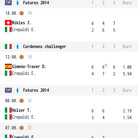
Futures 2014
1
2
3
Kurs
18.08.
1K
Nikles J.
6
4
7
Crepaldi E.
2
6
5
Cordenons challenger
1
2
3
Kurs
12.08.
1K
5
Gimeno-Traver D.
6
6
6
1.08
Crepaldi E.
4
7
2
5.94
Futures 2014
1
2
3
Kurs
08.08.
SF
Holzer T.
6
6
2.19
Crepaldi E.
3
4
1.54
07.08.
ČF
Crepaldi E.
6
7