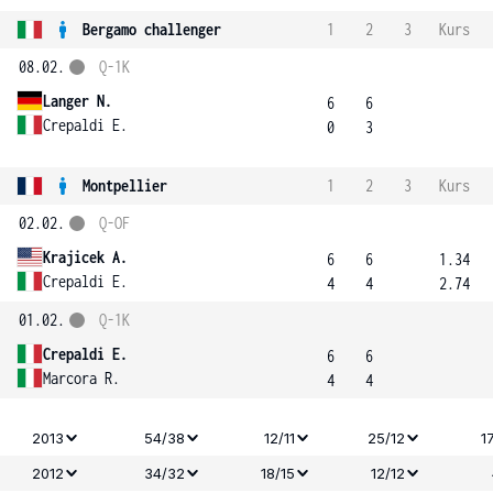
Bergamo challenger
1
2
3
Kurs
08.02.
Q-1K
Langer N.
6
6
Crepaldi E.
0
3
Montpellier
1
2
3
Kurs
02.02.
Q-OF
Krajicek A.
6
6
1.34
Crepaldi E.
4
4
2.74
01.02.
Q-1K
Crepaldi E.
6
6
Marcora R.
4
4
2013
54/38
12/11
25/12
1
2012
34/32
18/15
12/12