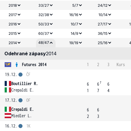
2018
33/27
5/7
24/12
2017
32/38
16/16
10/14
2016
50/33
10/7
27/17
2015
60/37
14/9
36/15
48/47
2014
19/19
25/16
Odehrané zápasy
2014
Futures 2014
1
2
3
Kurs
19.12.
ČF
7
Boutillier R.
6
6
6
Crepaldi E.
1
7
4
17.12.
OF
Crepaldi E.
6
6
Miedler L.
2
3
16.12.
1K