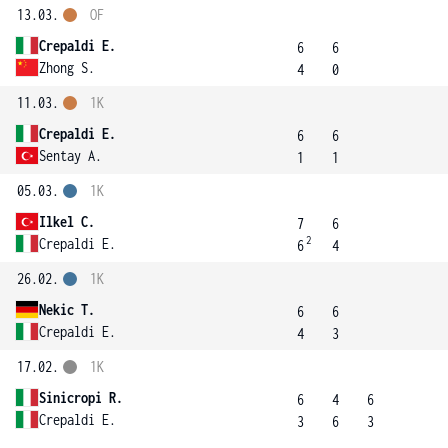
13.03.
OF
Crepaldi E.
6
6
Zhong S.
4
0
11.03.
1K
Crepaldi E.
6
6
Sentay A.
1
1
05.03.
1K
Ilkel C.
7
6
2
Crepaldi E.
6
4
26.02.
1K
Nekic T.
6
6
Crepaldi E.
4
3
17.02.
1K
Sinicropi R.
6
4
6
Crepaldi E.
3
6
3