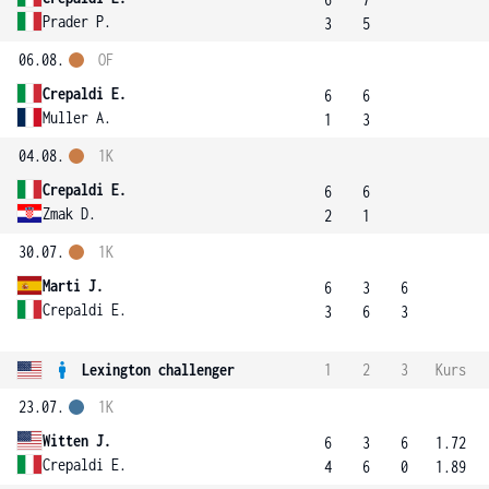
Prader P.
3
5
06.08.
OF
Crepaldi E.
6
6
Muller A.
1
3
04.08.
1K
Crepaldi E.
6
6
Zmak D.
2
1
30.07.
1K
Marti J.
6
3
6
Crepaldi E.
3
6
3
Lexington challenger
1
2
3
Kurs
23.07.
1K
Witten J.
6
3
6
1.72
Crepaldi E.
4
6
0
1.89