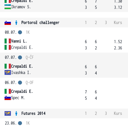
Crepaldi E.
6
7
1.30
Ikramov S.
3
5
3.12
Portorož challenger
1
2
3
Kurs
08.07.
1K
Vanni L.
6
6
1.52
Crepaldi E.
3
2
2.36
07.07.
Q-ČF
Crepaldi E.
6
6
Ivashka I.
3
4
06.07.
Q-OF
Crepaldi E.
7
6
Spec M.
5
4
Futures 2014
1
2
3
Kurs
23.06.
1K