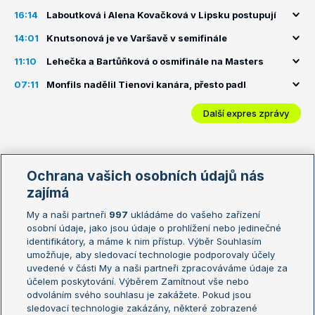
16:14
Laboutková i Alena Kovačková v Lipsku postupují
14:01
Knutsonová je ve Varšavě v semifinále
11:10
Lehečka a Bartůňková o osmifinále na Masters
07:11
Monfils nadělil Tienovi kanára, přesto padl
Další expres zprávy
Aktuální turnaje
Ochrana vašich osobních údajů nás
Hlavní turnaje
Turnaje nižší úrovně
zajímá
Montreal
$9.4M
28
My a naši partneři
997
ukládáme do vašeho zařízení
osobní údaje, jako jsou údaje o prohlížení nebo jedinečné
Toronto WTA
$7.4M
26
identifikátory, a máme k nim přístup. Výběr Souhlasím
umožňuje, aby sledovací technologie podporovaly účely
uvedené v části My a naši partneři zpracováváme údaje za
účelem poskytování. Výběrem Zamítnout vše nebo
Vzájemné zápasy
odvoláním svého souhlasu je zakážete. Pokud jsou
sledovací technologie zakázány, některé zobrazené