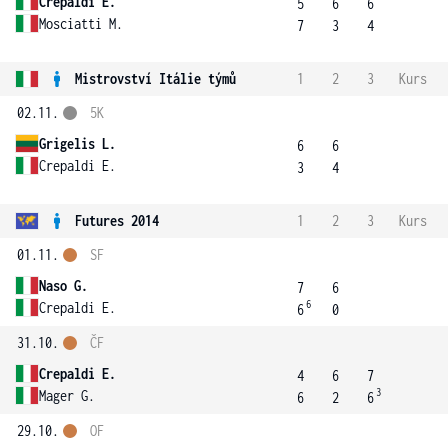
Crepaldi E.
5
6
6
Mosciatti M.
7
3
4
Mistrovství Itálie týmů
1
2
3
Kurs
02.11.
5K
Grigelis L.
6
6
Crepaldi E.
3
4
Futures 2014
1
2
3
Kurs
01.11.
SF
Naso G.
7
6
6
Crepaldi E.
6
0
31.10.
ČF
Crepaldi E.
4
6
7
3
Mager G.
6
2
6
29.10.
OF