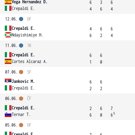
Vega Hernandez D.
6
3
6
Crepaldi E.
4
6
4
12.06.
OF
Crepaldi E.
4
6
6
Ndayishimiye H.
6
2
4
11.06.
1K
Crepaldi E.
6
6
Cortes Alcaraz A.
1
0
07.06.
SF
Jankovic M.
6
6
Crepaldi E.
2
2
06.06.
ČF
Crepaldi E.
2
6
7
5
Ternar T.
6
0
6
05.06.
OF
Crepaldi E.
7
6