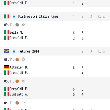
Crepaldi E.
1
2
Mistrovství Itálie týmů
1
2
3
Kurs
09.11.
6K
Bella M.
6
6
Crepaldi E.
2
3
Futures 2014
1
2
3
Kurs
06.11.
ČF
Altmaier D.
6
6
Crepaldi E.
1
4
05.11.
OF
Crepaldi E.
6
6
Giuliato A.
0
0
04.11.
1K