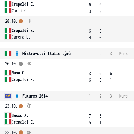
Crepaldi E.
6
6
Carli C.
3
2
28.10.
1K
Crepaldi E.
6
6
Carera L.
4
0
Mistrovství Itálie týmů
1
2
3
Kurs
26.10.
4K
Naso G.
3
6
6
Crepaldi E.
6
3
1
Futures 2014
1
2
3
Kurs
23.10.
ČF
Basso A.
7
6
Crepaldi E.
5
1
22.10.
OF