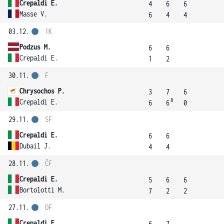
Crepaldi E.
4
6
6
Masse V.
6
4
4
03.12.
1K
Podzus M.
6
6
Crepaldi E.
1
2
30.11.
F
Chrysochos P.
3
7
6
8
Crepaldi E.
6
6
0
29.11.
SF
Crepaldi E.
6
6
Dubail J.
4
4
28.11.
ČF
Crepaldi E.
5
6
6
Bortolotti M.
7
2
2
27.11.
OF
Crepaldi E.
6
7