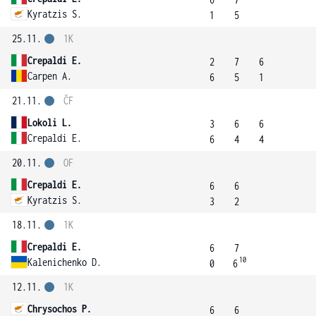
Kyratzis S.
1
5
25.11.
1K
Crepaldi E.
2
7
6
Carpen A.
6
5
1
21.11.
ČF
Lokoli L.
3
6
6
Crepaldi E.
6
4
4
20.11.
OF
Crepaldi E.
6
6
Kyratzis S.
3
2
18.11.
1K
Crepaldi E.
6
7
10
Kalenichenko D.
0
6
12.11.
1K
Chrysochos P.
6
6