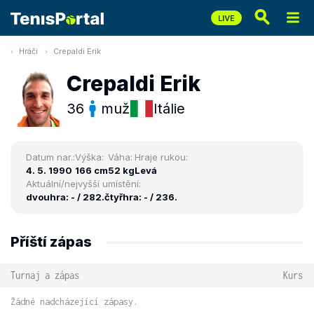
Hráči
Crepaldi Erik
Crepaldi Erik
36
muž
Itálie
Datum nar.:
Výška:
Váha:
Hraje rukou:
4. 5. 1990
166 cm
52 kg
Levá
Aktuální/nejvyšší umístění:
dvouhra: - / 282.
čtyřhra: - / 236.
Příští zápas
Turnaj a zápas
Kurs
Žádné nadcházející zápasy.