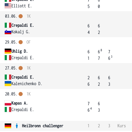
Elliott E.
5
0
03.06.
1K
Crepaldi E.
6
6
Kokalj G.
4
2
29.05.
OF
8
Uhlig D.
6
6
7
3
Crepaldi E.
1
7
6
27.05.
1K
Crepaldi E.
2
6
6
Kalenichenko D.
6
2
3
20.05.
1K
Kapas A.
7
6
4
Crepaldi E.
6
3
Heilbronn challenger
1
2
3
Kurs