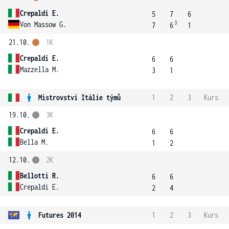
Crepaldi E.
5
7
6
3
Von Massow G.
7
6
1
21.10.
1K
Crepaldi E.
6
6
Mazzella M.
3
1
Mistrovství Itálie týmů
1
2
3
Kurs
19.10.
3K
Crepaldi E.
6
6
Bella M.
1
2
12.10.
2K
Bellotti R.
6
6
Crepaldi E.
2
4
Futures 2014
1
2
3
Kurs