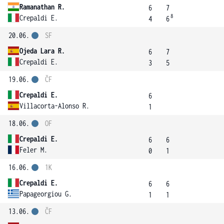
Ramanathan R.
6
7
8
Crepaldi E.
4
6
20.06.
SF
Ojeda Lara R.
6
7
Crepaldi E.
3
5
19.06.
ČF
Crepaldi E.
6
Villacorta-Alonso R.
1
18.06.
OF
Crepaldi E.
6
6
Feler M.
0
1
16.06.
1K
Crepaldi E.
6
6
Papageorgiou G.
1
1
13.06.
ČF