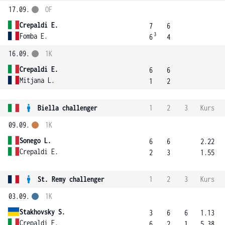
17.09.
OF
Crepaldi E.
7
6
3
Fomba E.
6
4
16.09.
1K
Crepaldi E.
6
6
Mitjana L.
1
2
Biella challenger
1
2
3
Kurs
09.09.
1K
Sonego L.
6
6
2.22
Crepaldi E.
2
3
1.55
St. Remy challenger
1
2
3
Kurs
03.09.
1K
Stakhovsky S.
3
6
6
1.13
Crepaldi E.
6
2
1
5.38