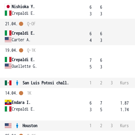
Nishioka Y.
6
6
Crepaldi E.
3
3
21.04.
Q-OF
Crepaldi E.
6
6
Carter A.
4
3
19.04.
Q-1K
Crepaldi E.
7
6
Ouellette G.
5
3
San Luis Potosi chall.
1
2
3
Kurs
14.04.
1K
Endara I.
6
7
1.87
Crepaldi E.
3
5
1.74
Houston
1
2
3
Kurs