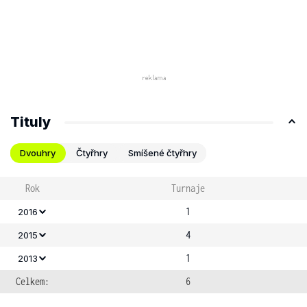
Tituly
Dvouhry
Čtyřhry
Smíšené čtyřhry
Rok
Turnaje
1
2016
4
2015
1
2013
Celkem:
6