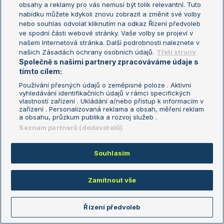
obsahy a reklamy pro vás nemusí být tolik relevantní. Tuto
nabídku můžete kdykoli znovu zobrazit a změnit své volby
nebo souhlas odvolat kliknutím na odkaz Řízení předvoleb
ve spodní části webové stránky. Vaše volby se projeví v
našem Internetová stránka. Další podrobnosti naleznete v
Soutěž
našich Zásadách ochrany osobních údajů.
Třetí strany
Společně s našimi partnery zpracováváme údaje s
Soutěžte o
tímto cílem:
10.000 korun!
Používání přesných údajů o zeměpisné poloze . Aktivní
vyhledávání identifikačních údajů v rámci specifických
vlastností zařízení . Ukládání a/nebo přístup k informacím v
zařízení . Personalizovaná reklama a obsah, měření reklam
a obsahu, průzkum publika a rozvoj služeb .
Seznam partnerů (dodavatelů)
Zajímavé zápasy
Souhlasím
Zápas
H2H
Zamítnout vše
Ryan Ziegann S.
-
Gadecki T.
3-0
Brantmeier R.
-
Mandlik E.
0-3
Řízení předvoleb
Sabalenka A.
-
Zhang S.
4-1