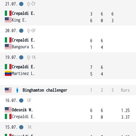
21.07.
Q-ČF
Crepaldi E.
3
6
6
King E.
6
0
3
20.07.
Q-OF
Crepaldi E.
6
6
Bangoura S.
1
4
19.07.
Q-1K
Crepaldi E.
7
6
Martinez L.
5
4
Binghamton challenger
1
2
3
Kurs
16.07.
OF
Odesnik W.
6
6
1.25
Crepaldi E.
3
0
3.37
15.07.
1K