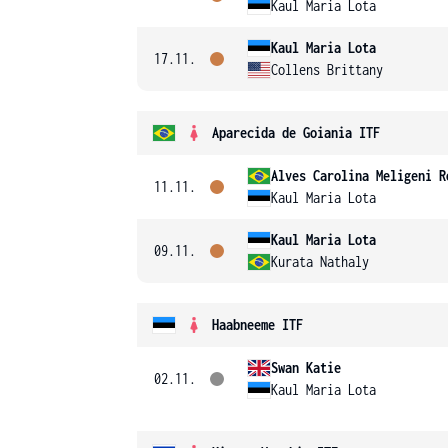
Kaul Maria Lota
Kaul Maria Lota
17.11.
Collens Brittany
Aparecida de Goiania ITF
Alves Carolina Meligeni R
11.11.
Kaul Maria Lota
Kaul Maria Lota
09.11.
Kurata Nathaly
Haabneeme ITF
Swan Katie
02.11.
Kaul Maria Lota