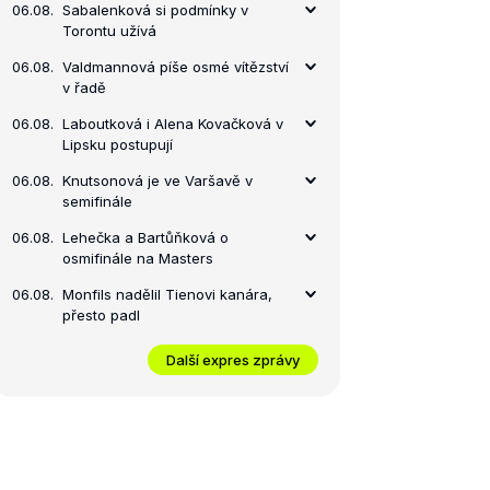
06.08.
Sabalenková si podmínky v
Torontu užívá
06.08.
Valdmannová píše osmé vítězství
v řadě
06.08.
Laboutková i Alena Kovačková v
Lipsku postupují
06.08.
Knutsonová je ve Varšavě v
semifinále
06.08.
Lehečka a Bartůňková o
osmifinále na Masters
06.08.
Monfils nadělil Tienovi kanára,
přesto padl
Další expres zprávy