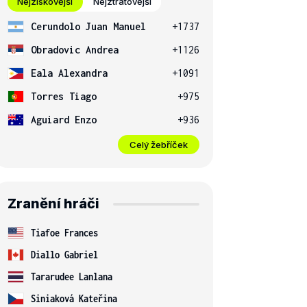
Nejziskovější
Nejztrátovější
Cerundolo Juan Manuel
+1737
Obradovic Andrea
+1126
Eala Alexandra
+1091
Torres Tiago
+975
Aguiard Enzo
+936
Celý žebříček
Zranění hráči
Tiafoe Frances
Diallo Gabriel
Tararudee Lanlana
Siniaková Kateřina