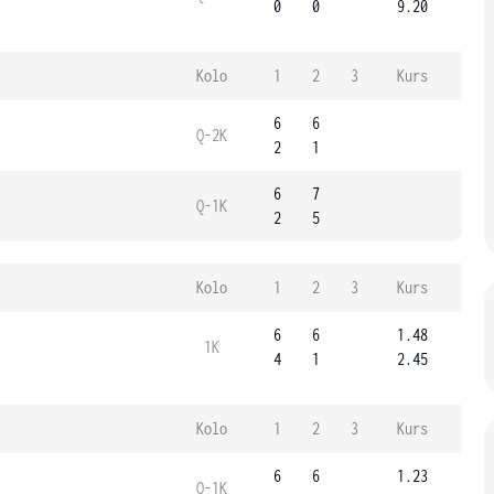
0
0
9.20
Kolo
1
2
3
Kurs
6
6
Q-2K
2
1
6
7
Q-1K
2
5
Kolo
1
2
3
Kurs
6
6
1.48
1K
4
1
2.45
Kolo
1
2
3
Kurs
6
6
1.23
Q-1K