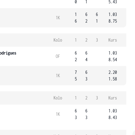
0
1
5.43
1
6
6
1.03
1K
6
2
1
8.75
Kolo
1
2
3
Kurs
odrigues
6
6
1.03
OF
2
4
8.54
7
6
2.20
1K
5
3
1.58
Kolo
1
2
3
Kurs
6
6
1.03
1K
3
3
8.43