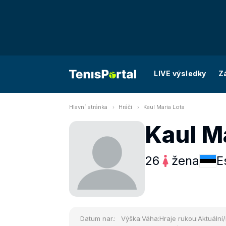
LIVE výsledky
Z
Hlavní stránka
Hráči
Kaul Maria Lota
Kaul M
26
žena
E
Datum nar.:
Výška:
Váha:
Hraje rukou:
Aktuální/