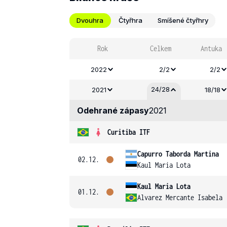
Dvouhra
Čtyřhra
Smíšené čtyřhry
Rok
Celkem
Antuka
2022
2/2
2/2
24/28
2021
18/18
Odehrané zápasy
2021
Curitiba ITF
Capurro Taborda Martina
02.12.
Kaul Maria Lota
Kaul Maria Lota
01.12.
Alvarez Mercante Isabela