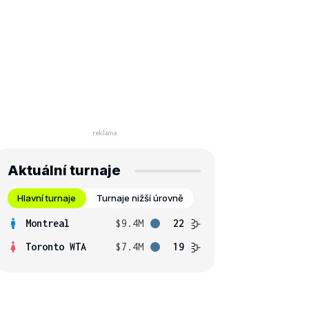
Aktuální turnaje
Hlavní turnaje
Turnaje nižší úrovně
Montreal
$9.4M
22
Toronto WTA
$7.4M
19