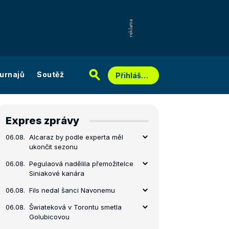
urnajů
Soutěž
Přihlášení
Expres zprávy
06.08.
Alcaraz by podle experta měl
ukončit sezonu
06.08.
Pegulaová nadělila přemožitelce
Siniakové kanára
06.08.
Fils nedal šanci Navonemu
06.08.
Šwiateková v Torontu smetla
Golubicovou