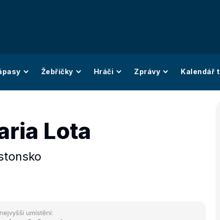
ápasy
Žebříčky
Hráči
Zprávy
Kalendář t
aria Lota
stonsko
nejvyšší umístění: