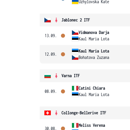
Uzhylovska Kate
Jablonec 2 ITF
Vidmanova Darja
13.09.
Kaul Maria Lota
Kaul Maria Lota
12.09.
Bohatova Zuzana
Varna ITF
Catini Chiara
08.09.
Kaul Maria Lota
Collonge-Bellerive ITF
Meliss Verena
30.08.