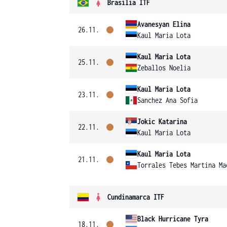
Brasília ITF
Avanesyan Elina
26.11.
Kaul Maria Lota
Kaul Maria Lota
25.11.
Zeballos Noelia
Kaul Maria Lota
23.11.
Sanchez Ana Sofia
Jokic Katarina
22.11.
Kaul Maria Lota
Kaul Maria Lota
21.11.
Torrales Tebes Martina Ma
Cundinamarca ITF
Black Hurricane Tyra
18.11.