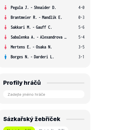
Pegula J.
-
Shnaider D.
4-0
Brantmeier R.
-
Mandlik E.
0-3
Sakkari M.
-
Gauff C.
5-6
Sabalenka A.
-
Alexandrova E.
5-4
Mertens E.
-
Osaka N.
3-5
Borges N.
-
Darderi L.
3-1
Profily hráčů
Sázkařský žebříček