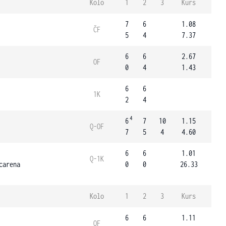
Kolo
1
2
3
Kurs
7
6
1.08
ČF
5
4
7.37
6
6
2.67
OF
0
4
1.43
6
6
1K
2
4
4
6
7
10
1.15
Q-OF
7
5
4
4.60
6
6
1.01
Q-1K
carena
0
0
26.33
Kolo
1
2
3
Kurs
6
6
1.11
OF