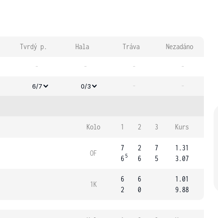
Tvrdý p.
Hala
Tráva
Nezadáno
-
-
-
-
-
-
6/7
0/3
Kolo
1
2
3
Kurs
7
2
7
1.31
OF
5
6
6
5
3.07
6
6
1.01
1K
2
0
9.88