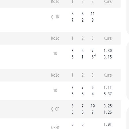
Kolo
1
2
3
Kurs
5
6
11
Q-1K
7
2
9
Kolo
1
2
3
Kurs
3
6
7
1.30
1K
4
6
1
6
3.15
Kolo
1
2
3
Kurs
3
7
6
1.11
1K
6
5
4
5.37
3
7
10
3.25
Q-OF
6
5
7
1.26
6
6
1.01
Q-2K