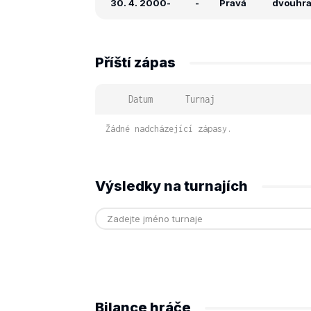
30. 4. 2000
-
-
Pravá
dvouhra:
Příští zápas
Datum
Turnaj
Žádné nadcházející zápasy.
Výsledky na turnajích
Bilance hráče