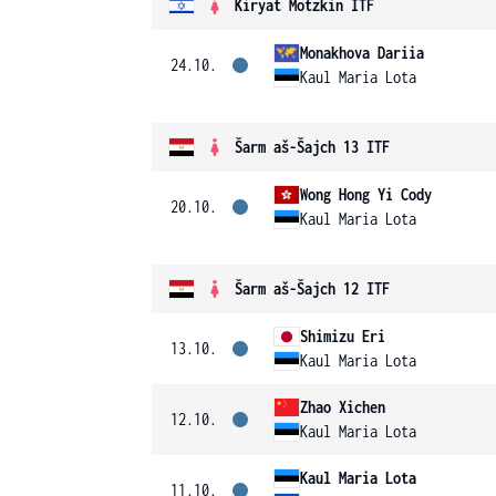
Kiryat Motzkin ITF
Monakhova Dariia
24.10.
Kaul Maria Lota
Šarm aš-Šajch 13 ITF
Wong Hong Yi Cody
20.10.
Kaul Maria Lota
Šarm aš-Šajch 12 ITF
Shimizu Eri
13.10.
Kaul Maria Lota
Zhao Xichen
12.10.
Kaul Maria Lota
Kaul Maria Lota
11.10.