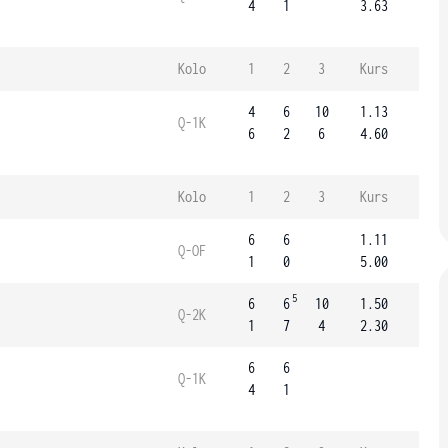
4
1
3.63
Kolo
1
2
3
Kurs
4
6
10
1.13
Q-1K
6
2
6
4.60
Kolo
1
2
3
Kurs
6
6
1.11
Q-OF
1
0
5.00
5
6
6
10
1.50
Q-2K
1
7
4
2.30
6
6
Q-1K
4
1